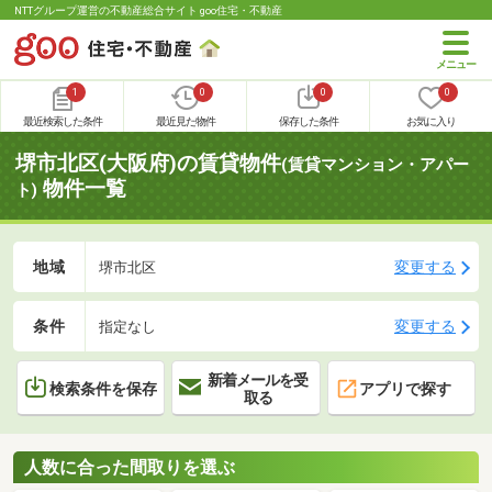
NTTグループ運営の不動産総合サイト goo住宅・不動産
1
0
0
0
最近検索した条件
最近見た物件
保存した条件
お気に入り
堺市北区(大阪府)の賃貸物件
(賃貸マンション・アパー
物件一覧
ト)
地域
変更する
堺市北区
条件
変更する
指定なし
新着メールを受
検索条件を保存
アプリで探す
取る
人数に合った間取りを選ぶ