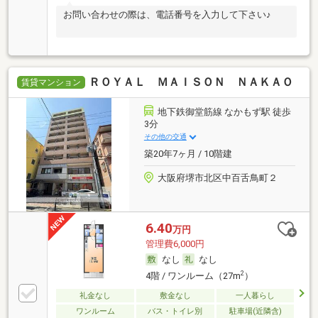
お問い合わせの際は、電話番号を入力して下さい♪
ＲＯＹＡＬ ＭＡＩＳＯＮ ＮＡＫＡＯ
賃貸マンション
地下鉄御堂筋線 なかもず駅 徒歩
3分
その他の交通
築20年7ヶ月 / 10階建
大阪府堺市北区中百舌鳥町２
6.40
万円
管理費6,000円
なし
なし
2
4階 / ワンルーム（27m
）
礼金なし
敷金なし
一人暮らし
ワンルーム
バス・トイレ別
駐車場(近隣含)