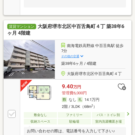
大阪府堺市北区中百舌鳥町４丁 築38年6
賃貸マンション
ヶ月 4階建
南海電鉄高野線 中百舌鳥駅 徒歩
7分
その他の交通
築38年6ヶ月 / 4階建
大阪府堺市北区中百舌鳥町４丁
9.40
万円
管理費6,000円
なし
14.1万円
2
2階 / 3LDK（68m
）
敷金なし
ファミリー
バス・トイレ別
収納スペース
駐輪場
室内洗濯機置き場
お問い合わせの際は、電話番号を入力して下さい♪