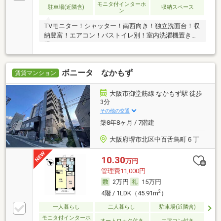
モニタ付インターホ
駐車場(近隣含)
収納スペース
ン
TVモニター！シャッター！南西向き！独立洗面台！収
納豊富！エアコン！バストイレ別！室内洗濯機置き
場！
ボニータ なかもず
賃貸マンション
大阪市御堂筋線 なかもず駅 徒歩
3分
その他の交通
築8年8ヶ月 / 7階建
大阪府堺市北区中百舌鳥町６丁
10.30
万円
管理費11,000円
2万円
15万円
2
4階 / 1LDK（45.91m
）
一人暮らし
二人暮らし
駐車場(近隣含)
モニタ付インターホ
オートロック付き
エアコン付き