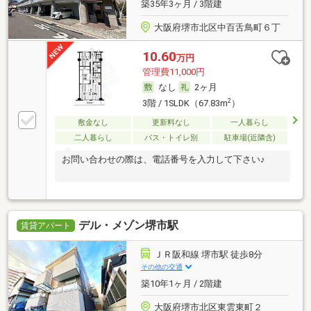
築35年3ヶ月 / 3階建
大阪府堺市北区中百舌鳥町６丁
10.60
万円
管理費11,000円
なし
2ヶ月
2
3階 / 1SLDK（67.83m
）
敷金なし
更新料なし
一人暮らし
二人暮らし
バス・トイレ別
駐車場(近隣含)
お問い合わせの際は、電話番号を入力して下さい♪
デル・メゾン堺市駅
賃貸アパート
ＪＲ阪和線 堺市駅 徒歩8分
その他の交通
築10年1ヶ月 / 2階建
大阪府堺市北区東雲東町２