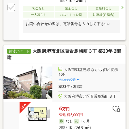
1階 / 1K（24m
）
礼金なし
敷金なし
更新料なし
一人暮らし
バス・トイレ別
駐車場(近隣含)
お問い合わせの際は、電話番号を入力して下さい♪
大阪府堺市北区百舌鳥梅町３丁 築23年 2階
賃貸アパート
建
大阪市御堂筋線 なかもず駅 徒歩
10分
その他の交通
築23年 / 2階建
大阪府堺市北区百舌鳥梅町３丁
6
万円
管理費5,000円
なし
1ヶ月
2
2階 / 1K（26.91m
）