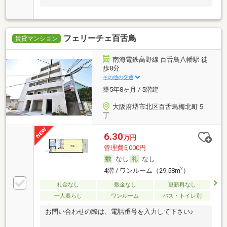
フェリーチェ百舌鳥
賃貸マンション
南海電鉄高野線 百舌鳥八幡駅 徒
歩8分
その他の交通
築5年8ヶ月 / 5階建
大阪府堺市北区百舌鳥梅北町５
丁
6.30
万円
管理費5,000円
なし
なし
2
4階 / ワンルーム（29.58m
）
礼金なし
敷金なし
更新料なし
一人暮らし
ワンルーム
バス・トイレ別
お問い合わせの際は、電話番号を入力して下さい♪