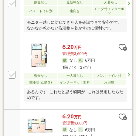
敷金なし
更新料なし
一人暮らし
モニタ付インターホ
バス・トイレ別
南向き
ン
モニター越しに訪ねてきた人を確認できて安心です。
なかなか乾かない洗濯物を乾かすのに便利です。
6.20
万円
管理費3,600円
なし
6万円
2
1階 / 1K（27m
）
敷金なし
一人暮らし
バス・トイレ別
駐車場(近隣含)
インターネット無料
角部屋
あるんです…これだと思う瞬間が…これは見逃したらだ
めです。
6.20
万円
管理費3,600円
なし
6万円
2