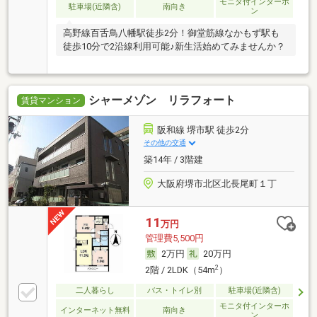
モニタ付インターホ
駐車場(近隣含)
南向き
ン
高野線百舌鳥八幡駅徒歩2分！御堂筋線なかもず駅も
徒歩10分で2沿線利用可能♪新生活始めてみませんか？
シャーメゾン リラフォート
賃貸マンション
阪和線 堺市駅 徒歩2分
その他の交通
築14年 / 3階建
大阪府堺市北区北長尾町１丁
11
万円
管理費5,500円
2万円
20万円
2
2階 / 2LDK（54m
）
二人暮らし
バス・トイレ別
駐車場(近隣含)
モニタ付インターホ
インターネット無料
南向き
ン