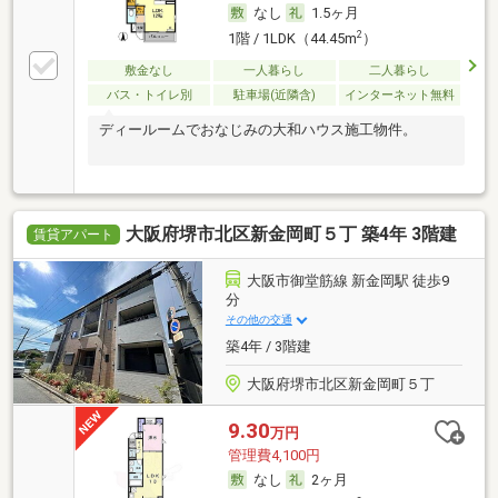
なし
1.5ヶ月
2
1階 / 1LDK（44.45m
）
敷金なし
一人暮らし
二人暮らし
バス・トイレ別
駐車場(近隣含)
インターネット無料
ディールームでおなじみの大和ハウス施工物件。
大阪府堺市北区新金岡町５丁 築4年 3階建
賃貸アパート
大阪市御堂筋線 新金岡駅 徒歩9
分
その他の交通
築4年 / 3階建
大阪府堺市北区新金岡町５丁
9.30
万円
管理費4,100円
なし
2ヶ月