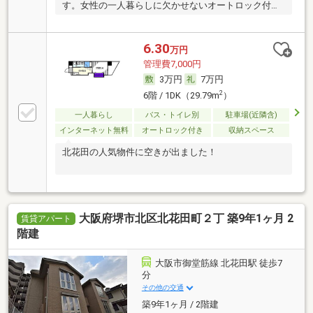
す。女性の一人暮らしに欠かせないオートロック付き
です。
6.30
万円
管理費7,000円
3万円
7万円
2
6階 / 1DK（29.79m
）
一人暮らし
バス・トイレ別
駐車場(近隣含)
インターネット無料
オートロック付き
収納スペース
北花田の人気物件に空きが出ました！
大阪府堺市北区北花田町２丁 築9年1ヶ月 2
賃貸アパート
階建
大阪市御堂筋線 北花田駅 徒歩7
分
その他の交通
築9年1ヶ月 / 2階建