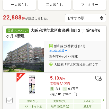
一人暮らし
二人暮らし
ファミリー
22,888
件
が該当しました。
大阪府堺市北区東浅香山町２丁 築16年6
賃貸マンション
ヶ月 4階建
阪和線 浅香駅 徒歩1分
その他の交通
築16年6ヶ月 / 4階建
大阪府堺市北区東浅香山町２丁
5.10
万円
管理費4,100円
なし
6.1万円
2
4階 / 1K（28.01m
）
敷金なし
更新料なし
一人暮らし
バス・トイレ別
駐車場(近隣含)
最上階