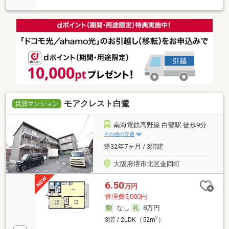
^^
モアクレスト白鷺
賃貸マンション
南海電鉄高野線 白鷺駅 徒歩9分
その他の交通
築32年7ヶ月 / 3階建
大阪府堺市北区金岡町
6.50
万円
管理費5,000円
なし
8万円
2
3階 / 2LDK（52m
）