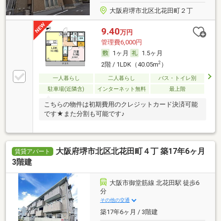
大阪府堺市北区北花田町２丁
9.40
万円
管理費6,000円
1ヶ月
1.5ヶ月
2
2階 / 1LDK（40.05m
）
一人暮らし
二人暮らし
バス・トイレ別
駐車場(近隣含)
インターネット無料
最上階
こちらの物件は初期費用のクレジットカード決済可能
です★また分割も可能です♪
大阪府堺市北区北花田町４丁 築17年6ヶ月
賃貸アパート
3階建
大阪市御堂筋線 北花田駅 徒歩6
分
その他の交通
築17年6ヶ月 / 3階建