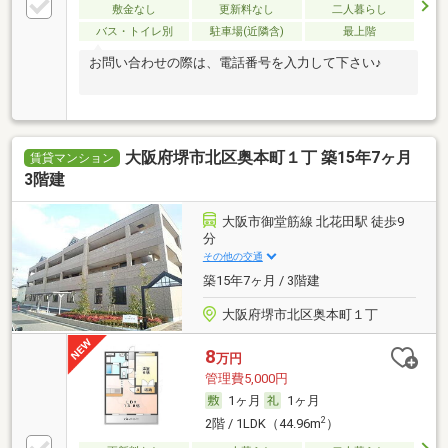
敷金なし
更新料なし
二人暮らし
バス・トイレ別
駐車場(近隣含)
最上階
お問い合わせの際は、電話番号を入力して下さい♪
大阪府堺市北区奥本町１丁 築15年7ヶ月
賃貸マンション
3階建
大阪市御堂筋線 北花田駅 徒歩9
分
その他の交通
築15年7ヶ月 / 3階建
大阪府堺市北区奥本町１丁
8
万円
管理費5,000円
1ヶ月
1ヶ月
2
2階 / 1LDK（44.96m
）