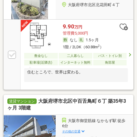
大阪府堺市北区北花田町４丁
9.90
万円
管理費5,000円
なし
1.5ヶ月
2
1階 / 2LDK（60.88m
）
敷金なし
二人暮らし
バス・トイレ別
駐車場(近隣含)
インターネット無料
角部屋
住むところで、世界は変わる。
大阪府堺市北区中百舌鳥町６丁 築35年3
賃貸マンション
ヶ月 3階建
大阪市御堂筋線 なかもず駅 徒歩
6分
その他の交通