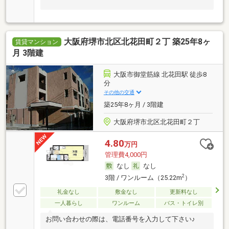
大阪府堺市北区北花田町２丁 築25年8ヶ
賃貸マンション
月 3階建
大阪市御堂筋線 北花田駅 徒歩8
分
その他の交通
築25年8ヶ月 / 3階建
大阪府堺市北区北花田町２丁
4.80
万円
管理費4,000円
なし
なし
2
3階 / ワンルーム（25.22m
）
礼金なし
敷金なし
更新料なし
一人暮らし
ワンルーム
バス・トイレ別
お問い合わせの際は、電話番号を入力して下さい♪