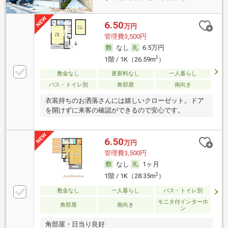
6.50
万円
管理費3,500円
なし
6.5万円
2
1階 / 1K（26.59m
）
敷金なし
更新料なし
一人暮らし
バス・トイレ別
角部屋
南向き
衣装持ちのお洒落さんには嬉しいクローゼット。ドア
を開けずに来客の確認ができるので安心です。
6.50
万円
管理費3,500円
なし
1ヶ月
2
1階 / 1K（28.35m
）
敷金なし
一人暮らし
バス・トイレ別
モニタ付インターホ
角部屋
南向き
ン
角部屋・日当り良好