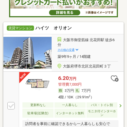
ハイツ オリオン
賃貸マンション
大阪市御堂筋線 北花田駅 徒歩6
分
その他の交通
築9年9ヶ月 / 14階建
大阪府堺市北区北花田町３丁
6.20
万円
管理費7,000円
3万円
7万円
2
4階 / 1DK（29.91m
）
更新料なし
一人暮らし
バス・トイレ別
モニタ付インターホ
駐車場(近隣含)
インターネット無料
ン
訪問者を事前に確認できるから一人暮らしも安心で