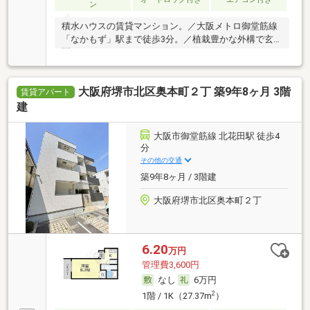
ン
積水ハウスの賃貸マンション。／大阪メトロ御堂筋線
「なかもず」駅まで徒歩3分。／植栽豊かな外構で玄
関ま
大阪府堺市北区奥本町２丁 築9年8ヶ月 3階
賃貸アパート
建
大阪市御堂筋線 北花田駅 徒歩4
分
その他の交通
築9年8ヶ月 / 3階建
大阪府堺市北区奥本町２丁
6.20
万円
管理費3,600円
なし
6万円
2
1階 / 1K（27.37m
）