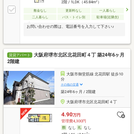
2
2階 / 1LDK（45.84m
）
敷金なし
更新料なし
一人暮らし
二人暮らし
バス・トイレ別
駐車場(近隣含)
お問い合わせの際は、電話番号を入力して下さい♪
大阪府堺市北区北花田町４丁 築24年6ヶ月
賃貸アパート
2階建
大阪市御堂筋線 北花田駅 徒歩10
分
その他の交通
築24年6ヶ月 / 2階建
大阪府堺市北区北花田町４丁
4.90
万円
管理費4,300円
なし
なし
2