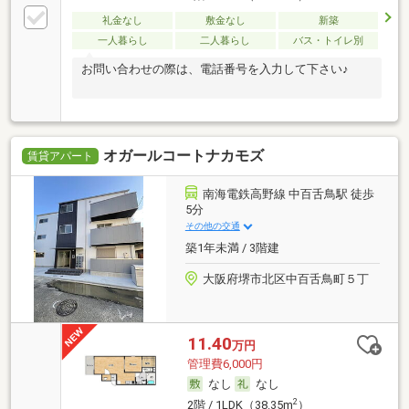
礼金なし
敷金なし
新築
一人暮らし
二人暮らし
バス・トイレ別
お問い合わせの際は、電話番号を入力して下さい♪
オガールコートナカモズ
賃貸アパート
南海電鉄高野線 中百舌鳥駅 徒歩
5分
その他の交通
築1年未満 / 3階建
大阪府堺市北区中百舌鳥町５丁
11.40
万円
管理費6,000円
なし
なし
2
2階 / 1LDK（38.35m
）