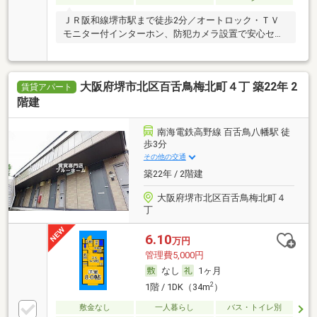
ＪＲ阪和線堺市駅まで徒歩2分／オートロック・ＴＶ
モニター付インターホン、防犯カメラ設置で安心セキ
ュリ
大阪府堺市北区百舌鳥梅北町４丁 築22年 2
賃貸アパート
階建
南海電鉄高野線 百舌鳥八幡駅 徒
歩3分
その他の交通
築22年 / 2階建
大阪府堺市北区百舌鳥梅北町４
丁
6.10
万円
管理費5,000円
なし
1ヶ月
2
1階 / 1DK（34m
）
敷金なし
一人暮らし
バス・トイレ別