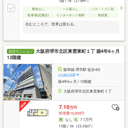
1階 / 1K（27.6m
）
敷金なし
一人暮らし
バス・トイレ別
駐車場(近隣含)
インターネット無料
角部屋
住むところで、世界は変わる。
大阪府堺市北区東雲東町１丁 築4年6ヶ月
賃貸マンション
13階建
阪和線 堺市駅 徒歩4分
その他の交通
築4年6ヶ月 / 13階建
大阪府堺市北区東雲東町１丁
7.10
万円
管理費10,000円
なし
7.1万円
2
11階 / 1K（23.35m
）