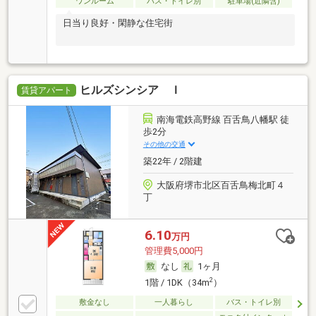
ワンルーム
バス・トイレ別
駐車場(近隣含)
日当り良好・閑静な住宅街
ヒルズシンシア Ｉ
賃貸アパート
南海電鉄高野線 百舌鳥八幡駅 徒
歩2分
その他の交通
築22年 / 2階建
大阪府堺市北区百舌鳥梅北町４
丁
6.10
万円
管理費5,000円
なし
1ヶ月
2
1階 / 1DK（34m
）
敷金なし
一人暮らし
バス・トイレ別