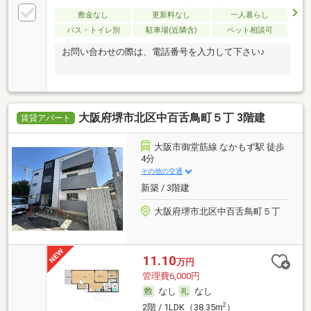
敷金なし
更新料なし
一人暮らし
バス・トイレ別
駐車場(近隣含)
ペット相談可
お問い合わせの際は、電話番号を入力して下さい♪
大阪府堺市北区中百舌鳥町５丁 3階建
賃貸アパート
大阪市御堂筋線 なかもず駅 徒歩
4分
その他の交通
新築 / 3階建
大阪府堺市北区中百舌鳥町５丁
11.10
万円
管理費6,000円
なし
なし
2
2階 / 1LDK（38.35m
）