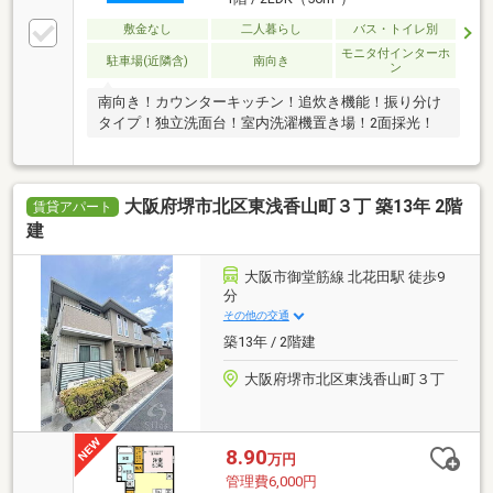
敷金なし
二人暮らし
バス・トイレ別
モニタ付インターホ
駐車場(近隣含)
南向き
ン
南向き！カウンターキッチン！追炊き機能！振り分け
タイプ！独立洗面台！室内洗濯機置き場！2面採光！
大阪府堺市北区東浅香山町３丁 築13年 2階
賃貸アパート
建
大阪市御堂筋線 北花田駅 徒歩9
分
その他の交通
築13年 / 2階建
大阪府堺市北区東浅香山町３丁
8.90
万円
管理費6,000円