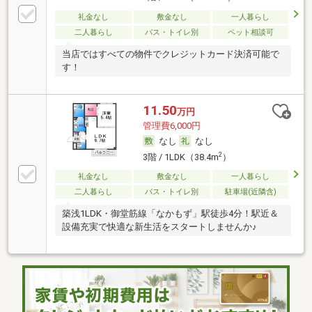
礼金なし
敷金なし
一人暮らし
二人暮らし
バス・トイレ別
ペット相談可
当店ではすべての物件でクレジットカード決済可能で
す！
11.50
万円
管理費6,000円
なし
なし
2
3階 / 1LDK（38.4m
）
礼金なし
敷金なし
一人暮らし
二人暮らし
バス・トイレ別
駐車場(近隣含)
築浅1LDK・御堂筋線「なかもず」駅徒歩4分！駅近＆
設備充実で快適な新生活をスタートしませんか♪