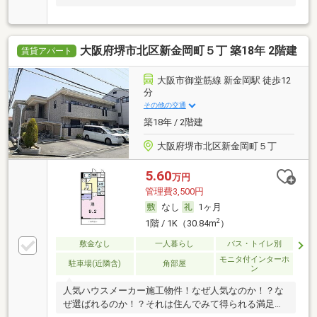
大阪府堺市北区新金岡町５丁 築18年 2階建
賃貸アパート
大阪市御堂筋線 新金岡駅 徒歩12
分
その他の交通
築18年 / 2階建
大阪府堺市北区新金岡町５丁
5.60
万円
管理費3,500円
なし
1ヶ月
2
1階 / 1K（30.84m
）
敷金なし
一人暮らし
バス・トイレ別
モニタ付インターホ
駐車場(近隣含)
角部屋
ン
人気ハウスメーカー施工物件！なぜ人気なのか！？な
ぜ選ばれるのか！？それは住んでみて得られる満足感