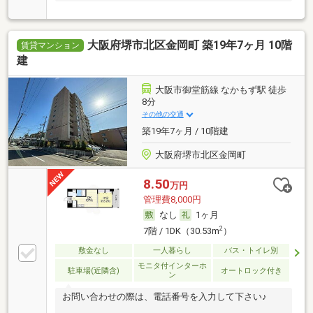
大阪府堺市北区金岡町 築19年7ヶ月 10階
賃貸マンション
建
大阪市御堂筋線 なかもず駅 徒歩
8分
その他の交通
築19年7ヶ月 / 10階建
大阪府堺市北区金岡町
8.50
万円
管理費8,000円
なし
1ヶ月
2
7階 / 1DK（30.53m
）
敷金なし
一人暮らし
バス・トイレ別
モニタ付インターホ
駐車場(近隣含)
オートロック付き
ン
お問い合わせの際は、電話番号を入力して下さい♪