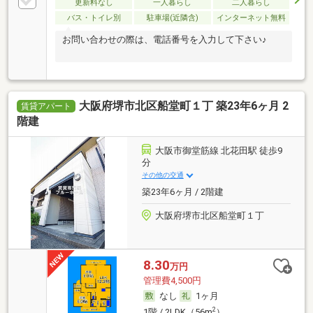
更新料なし
一人暮らし
二人暮らし
バス・トイレ別
駐車場(近隣含)
インターネット無料
お問い合わせの際は、電話番号を入力して下さい♪
大阪府堺市北区船堂町１丁 築23年6ヶ月 2
賃貸アパート
階建
大阪市御堂筋線 北花田駅 徒歩9
分
その他の交通
築23年6ヶ月 / 2階建
大阪府堺市北区船堂町１丁
8.30
万円
管理費4,500円
なし
1ヶ月
2
1階 / 2LDK（56m
）