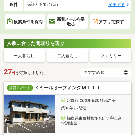
条件
変更する
保証人不要／代行
新着メールを受
検索条件を保存
アプリで探す
取る
人数に合った間取りを選ぶ
一人暮らし
二人暮らし
ファミリー
27
件
が該当しました。
ドミールオ―フィングＭＩＩＩ
賃貸アパート
水郡線 磐城棚倉駅 徒歩21分
築15年 / 2階建
福島県東白川郡棚倉町大字上台
字調練場