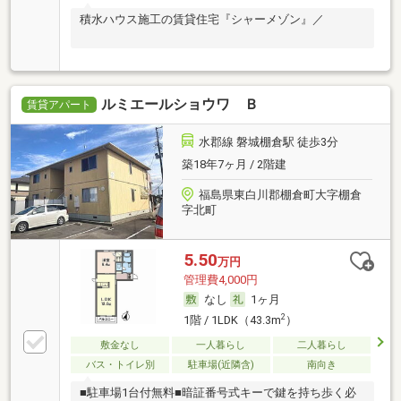
積水ハウス施工の賃貸住宅『シャーメゾン』／
ルミエールショウワ Ｂ
賃貸アパート
水郡線 磐城棚倉駅 徒歩3分
築18年7ヶ月 / 2階建
福島県東白川郡棚倉町大字棚倉
字北町
5.50
万円
管理費4,000円
なし
1ヶ月
2
1階 / 1LDK（43.3m
）
敷金なし
一人暮らし
二人暮らし
バス・トイレ別
駐車場(近隣含)
南向き
■駐車場1台付無料■暗証番号式キーで鍵を持ち歩く必