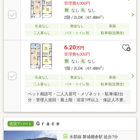
管理費4,000円
なし
なし
2
2階 / 2LDK（61.48m
）
礼金なし
敷金なし
新築
二人暮らし
バス・トイレ別
駐車場(近隣含)
6.20
万円
管理費4,000円
なし
なし
2
1階 / 2LDK（61.48m
）
礼金なし
敷金なし
新築
二人暮らし
バス・トイレ別
駐車場(近隣含)
ペット相談可・二人入居可・メゾネット・駐車場2台
分・管理人巡回・最上階・浴室1坪以上・保証人不要
／代行 ・ルームシェア可・初期費用カード決済可
Ｇｒａｃｅ
賃貸アパート
水郡線 磐城棚倉駅 徒歩7分