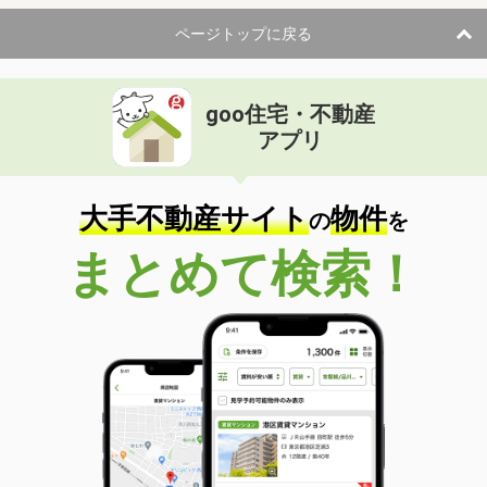
ページトップに戻る
goo住宅・不動産
アプリ
大手不動産サイト
物件
の
を
まとめて検索！