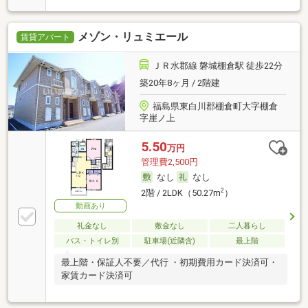
メゾン・リュミエール
賃貸アパート
ＪＲ水郡線 磐城棚倉駅 徒歩22分
築20年8ヶ月 / 2階建
福島県東白川郡棚倉町大字棚倉
字崖ノ上
5.50
万円
管理費2,500円
なし
なし
2
2階 / 2LDK（50.27m
）
動画あり
礼金なし
敷金なし
二人暮らし
バス・トイレ別
駐車場(近隣含)
最上階
最上階・保証人不要／代行 ・初期費用カード決済可・
家賃カード決済可