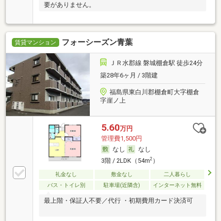
要がありません。
フォーシーズン青葉
賃貸マンション
ＪＲ水郡線 磐城棚倉駅 徒歩24分
築28年6ヶ月 / 3階建
福島県東白川郡棚倉町大字棚倉
字崖ノ上
5.60
万円
管理費1,500円
なし
なし
2
3階 / 2LDK（54m
）
礼金なし
敷金なし
二人暮らし
バス・トイレ別
駐車場(近隣含)
インターネット無料
最上階・保証人不要／代行 ・初期費用カード決済可