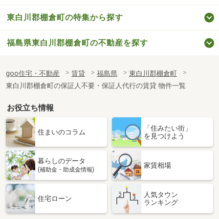
東白川郡棚倉町の特集から探す
福島県東白川郡棚倉町の不動産を探す
goo住宅・不動産
賃貸
福島県
東白川郡棚倉町
東白川郡棚倉町の保証人不要・保証人代行の賃貸 物件一覧
お役立ち情報
「住みたい街」
住まいのコラム
を見つけよう
暮らしのデータ
家賃相場
(補助金・助成金情報)
人気タウン
住宅ローン
ランキング