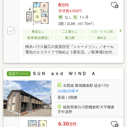
6
万円
管理費4,000円
なし
1ヶ月
2
2階 / 2LDK（61.72m
）
敷金なし
二人暮らし
バス・トイレ別
駐車場(近隣含)
最上階
南向き
積水ハウス施工の賃貸住宅『シャーメゾン』／オール
電化のエコライフで始めよう新生活。／駐車場2台付
き。
ＳＵＮ ａｎｄ ＷＩＮＤ Ａ
賃貸アパート
水郡線 磐城棚倉駅 徒歩17分
その他の交通
新築 / 2階建
福島県東白川郡棚倉町大字棚倉
字中居野
6.30
万円