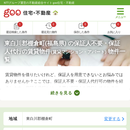
NTTグループ運営の不動産総合サイト goo住宅・不動産
1
0
0
0
最近検索した条件
最近見た物件
保存した条件
お気に入り
東白川郡棚倉町(福島県) の保証人不要・保証
人代行の賃貸物件
物件一
(賃貸マンション・アパート)
覧
賃貸物件を借りたいけれど、保証人を用意できないとお悩みでは
ありませんか？ここでは、保証人不要・保証人代行可の物件を紹
介します。保証人代行とは、企業が保証人を代行してくれるサー
続きを見る
ビスです。保証人を用意できなくてもお部屋を借りられるので、
希望にあう物件を探せますよ。好みのお部屋を見つけて、充実し
た生活を送りましょう。
地域
変更する
東白川郡棚倉町