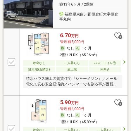
築13年6ヶ月 / 2階建
福島県東白川郡棚倉町大字棚倉
字丸内
6.70
万円
管理費5,000円
なし
1ヶ月
2
2階 / 2LDK（65.36m
）
敷金なし
二人暮らし
バス・トイレ別
駐車場(近隣含)
最上階
南向き
積水ハウス施工の賃貸住宅『シャーメゾン』／オール
電化で安心安全経済的／ハンマーでも割る事が困難な
防犯
5.90
万円
管理費4,000円
なし
1ヶ月
2
1階 / 1LDK（45.89m
）
敷金なし
一人暮らし
二人暮らし