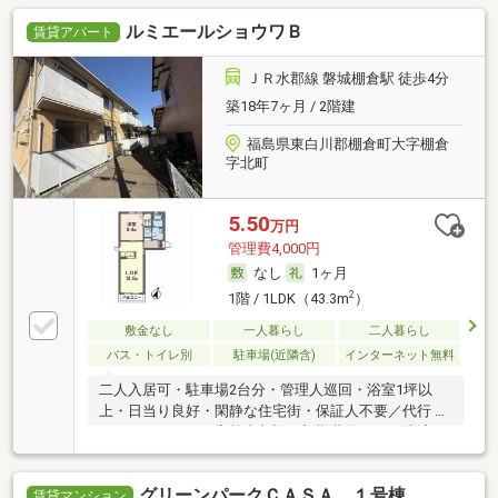
ルミエールショウワＢ
賃貸アパート
ＪＲ水郡線 磐城棚倉駅 徒歩4分
築18年7ヶ月 / 2階建
福島県東白川郡棚倉町大字棚倉
字北町
5.50
万円
管理費4,000円
なし
1ヶ月
2
1階 / 1LDK（43.3m
）
敷金なし
一人暮らし
二人暮らし
バス・トイレ別
駐車場(近隣含)
インターネット無料
二人入居可・駐車場2台分・管理人巡回・浴室1坪以
上・日当り良好・閑静な住宅街・保証人不要／代行 ・
ルームシェア可・高齢者相談・初期費用カード決済可
グリーンパークＣＡＳＡ １号棟
賃貸マンション