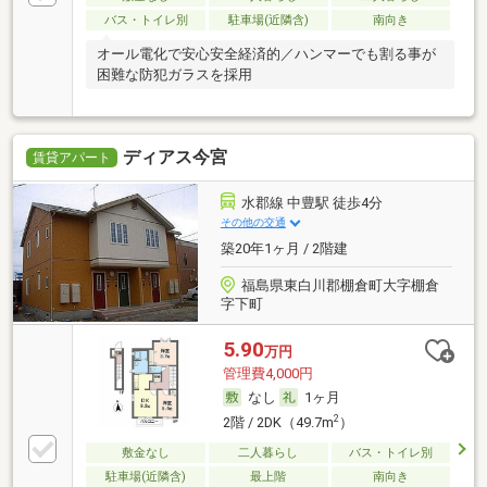
バス・トイレ別
駐車場(近隣含)
南向き
オール電化で安心安全経済的／ハンマーでも割る事が
困難な防犯ガラスを採用
ディアス今宮
賃貸アパート
水郡線 中豊駅 徒歩4分
その他の交通
築20年1ヶ月 / 2階建
福島県東白川郡棚倉町大字棚倉
字下町
5.90
万円
管理費4,000円
なし
1ヶ月
2
2階 / 2DK（49.7m
）
敷金なし
二人暮らし
バス・トイレ別
駐車場(近隣含)
最上階
南向き