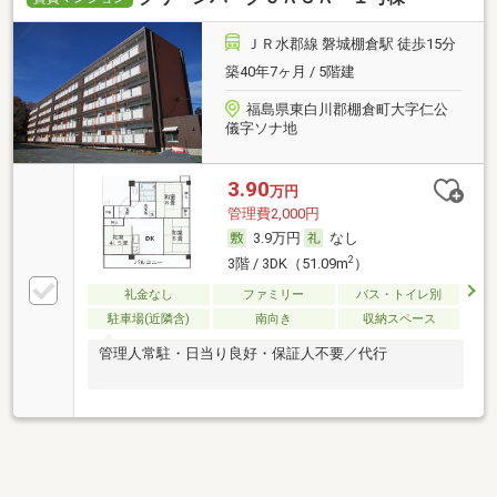
ＪＲ水郡線 磐城棚倉駅 徒歩15分
築40年7ヶ月 / 5階建
福島県東白川郡棚倉町大字仁公
儀字ソナ地
3.90
万円
管理費2,000円
3.9万円
なし
2
3階 / 3DK（51.09m
）
礼金なし
ファミリー
バス・トイレ別
駐車場(近隣含)
南向き
収納スペース
管理人常駐・日当り良好・保証人不要／代行