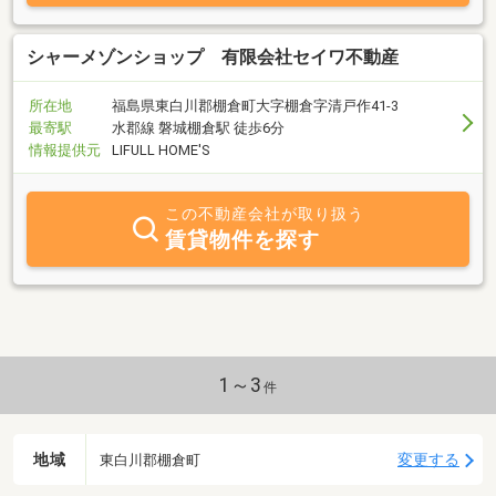
シャーメゾンショップ 有限会社セイワ不動産
所在地
福島県東白川郡棚倉町大字棚倉字清戸作41-3
最寄駅
水郡線 磐城棚倉駅 徒歩6分
情報提供元
LIFULL HOME'S
この不動産会社が取り扱う
賃貸物件を探す
1～3
件
地域
変更する
東白川郡棚倉町