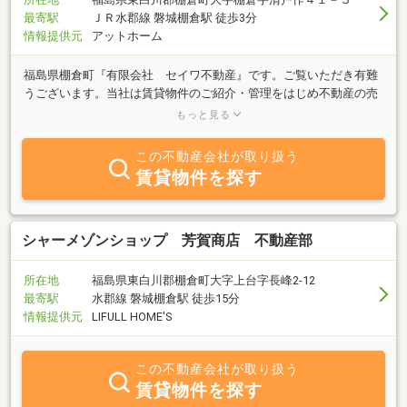
最寄駅
ＪＲ水郡線 磐城棚倉駅 徒歩3分
情報提供元
アットホーム
福島県棚倉町『有限会社 セイワ不動産』です。ご覧いただき有難
うございます。当社は賃貸物件のご紹介・管理をはじめ不動産の売
買の仲介を行っております。営業範囲は福島県南エリア・茨城県北
もっと見る
エリア・栃木県北エリアの三県にまたがり物件のご紹介をさせてい
ただいております。また田舎暮らしをお考えの方は是非当社までご
この不動産会社が取り扱う
相談下さい。当社運営の田舎暮らし応援サイト「福ＺＡＩ」にて移
賃貸物件を探す
住者の方の声もご紹介しております。是非ご覧下さい。■棚倉町は
こんなところ・・・ 当社のある棚倉町は歴史ある城下町で、関東
に接するため首都圏からのアクセスがよい地域です。 気候も温暖
で災害も少なく、八溝山を源とする久慈川が流れ厳しい自然ではな
シャーメゾンショップ 芳賀商店 不動産部
く穏やかな里山が広がる、田舎暮らしのニーズが高いエリアです。
当社では不動産の買取業務も行っております。秘密厳守・査定無料
所在地
福島県東白川郡棚倉町大字上台字長峰2-12
です。皆様からのお問合せを心よりお待ち申し上げます。
最寄駅
水郡線 磐城棚倉駅 徒歩15分
情報提供元
LIFULL HOME'S
この不動産会社が取り扱う
賃貸物件を探す