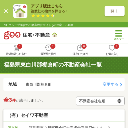
アプリ版はこちら
開く
複数社の物件を探せる！
NTTグループ運営の不動産総合サイト goo住宅・不動産
0
0
0
0
最近検索した条件
最近見た物件
保存した条件
お気に入り
福島県東白川郡棚倉町の不動産会社一覧
地域
変更する
東白川郡棚倉町
全3
件
が該当しました。
（有）セイワ不動産
所在地
福島県東白川郡棚倉町大字棚倉字清戸作４１－３