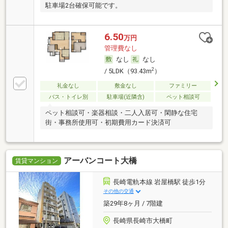
駐車場2台確保可能です。
6.50
万円
管理費なし
なし
なし
2
/ 5LDK（93.43m
）
礼金なし
敷金なし
ファミリー
バス・トイレ別
駐車場(近隣含)
ペット相談可
ペット相談可・楽器相談・二人入居可・閑静な住宅
街・事務所使用可・初期費用カード決済可
アーバンコート大橋
賃貸マンション
長崎電軌本線 岩屋橋駅 徒歩1分
その他の交通
築29年8ヶ月 / 7階建
長崎県長崎市大橋町