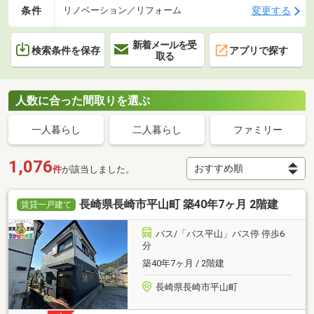
条件
変更する
リノベーション／リフォーム
新着メールを受
検索条件を保存
アプリで探す
取る
人数に合った間取りを選ぶ
一人暮らし
二人暮らし
ファミリー
1,076
件
が該当しました。
長崎県長崎市平山町 築40年7ヶ月 2階建
賃貸一戸建て
バス/「バス平山」バス停 停歩6
分
築40年7ヶ月 / 2階建
長崎県長崎市平山町