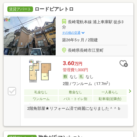
ロードピアレトロ
賃貸アパート
長崎電軌本線 浦上車庫駅 徒歩3
分
その他の交通
築26年5ヶ月 / 2階建
長崎県長崎市江里町
3.60
万円
管理費1,000円
なし
なし
2
2階 / ワンルーム（17.7m
）
礼金なし
敷金なし
一人暮らし
ワンルーム
バス・トイレ別
駐車場(近隣含)
2階角部屋★リフォーム済で綺麗になりました＾＾ｂ