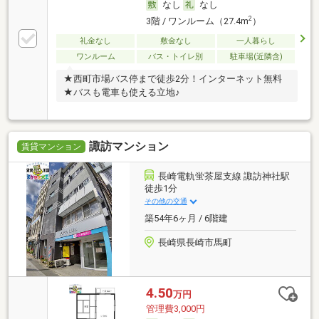
なし
なし
2
3階 / ワンルーム（27.4m
）
礼金なし
敷金なし
一人暮らし
ワンルーム
バス・トイレ別
駐車場(近隣含)
★西町市場バス停まで徒歩2分！インターネット無料
★バスも電車も使える立地♪
諏訪マンション
賃貸マンション
長崎電軌蛍茶屋支線 諏訪神社駅
徒歩1分
その他の交通
築54年6ヶ月 / 6階建
長崎県長崎市馬町
4.50
万円
管理費3,000円