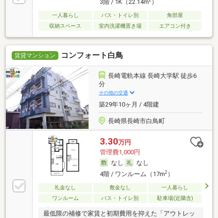
3階 / 1K（22.14m
）
一人暮らし
バス・トイレ別
角部屋
収納スペース
室内洗濯機置き場
エアコン付き
コンフォート白鳥
賃貸マンション
長崎電軌本線 長崎大学駅 徒歩6
分
その他の交通
築29年10ヶ月 / 4階建
長崎県長崎市白鳥町
3.30
万円
管理費1,000円
なし
なし
2
4階 / ワンルーム（17m
）
礼金なし
敷金なし
一人暮らし
ワンルーム
バス・トイレ別
駐車場(近隣含)
最低限の補修で家賃と初期費用を抑えた「アウトレッ