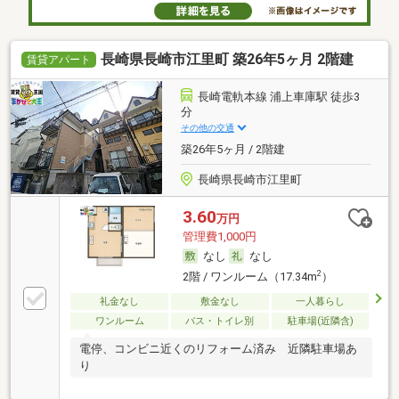
長崎県長崎市江里町 築26年5ヶ月 2階建
賃貸アパート
長崎電軌本線 浦上車庫駅 徒歩3
分
その他の交通
築26年5ヶ月 / 2階建
長崎県長崎市江里町
3.60
万円
管理費1,000円
なし
なし
2
2階 / ワンルーム（17.34m
）
礼金なし
敷金なし
一人暮らし
ワンルーム
バス・トイレ別
駐車場(近隣含)
電停、コンビニ近くのリフォーム済み 近隣駐車場あ
り