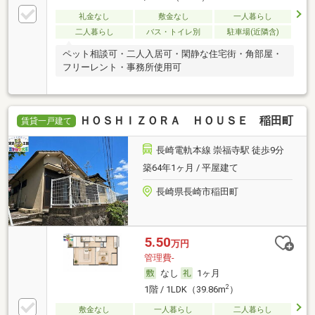
礼金なし
敷金なし
一人暮らし
二人暮らし
バス・トイレ別
駐車場(近隣含)
ペット相談可・二人入居可・閑静な住宅街・角部屋・
フリーレント・事務所使用可
ＨＯＳＨＩＺＯＲＡ ＨＯＵＳＥ 稲田町
賃貸一戸建て
長崎電軌本線 崇福寺駅 徒歩9分
築64年1ヶ月 / 平屋建て
長崎県長崎市稲田町
5.50
万円
管理費-
なし
1ヶ月
2
1階 / 1LDK（39.86m
）
敷金なし
一人暮らし
二人暮らし