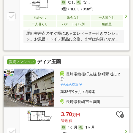
なし
なし
2
3階 / 1LDK（35m
）
礼金なし
敷金なし
一人暮らし
二人暮らし
バス・トイレ別
角部屋
馬町交差点のすぐ横にあるエレベーター付きマンショ
ン。お風呂・トイレ新品に交換。まずは内覧いかがで
すか
ディア玉園
賃貸マンション
長崎電軌桜町支線 桜町駅 徒歩2
分
その他の交通
築38年9ヶ月 / 5階建
長崎県長崎市玉園町
3.70
万円
管理費-
1ヶ月
1ヶ月
2