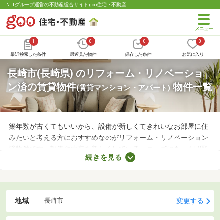
NTTグループ運営の不動産総合サイト goo住宅・不動産
1
0
0
0
最近検索した条件
最近見た物件
保存した条件
お気に入り
長崎市(長崎県) のリフォーム・リノベーショ
ン済の賃貸物件
物件一覧
(賃貸マンション・アパート)
築年数が古くてもいいから、設備が新しくてきれいなお部屋に住
みたいと考える方におすすめなのがリフォーム・リノベーション
済物件です。設備や内装を新しくしている・ニーズにあった間取
続きを見る
りに変えているなど、住みやすさが格段にアップしていることが
魅力。ここで紹介するリフォーム・リノベーション済物件を見比
べて、気になるお部屋を見つけましょう。
地域
変更する
長崎市