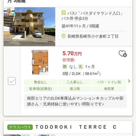
月 3階建
バス/「バスダイヤランド入口」
バス停 停歩2分
築41年11ヶ月 / 3階建
長崎県長崎市小ケ倉町２丁目
5.70
万円
管理費-
なし
1ヶ月
2
3階 / 2LDK（58.61m
）
敷金なし
二人暮らし
バス・トイレ別
駐車場(近隣含)
最上階
角部屋
南部エリアの2LDK車庫込みマンション☆カップルや新
婚さん・兄弟姉妹に使いやすい間取りです♪
ＴＯＤＯＲＯＫＩ ＴＥＲＲＣＥ Ｃ
テラスハウス