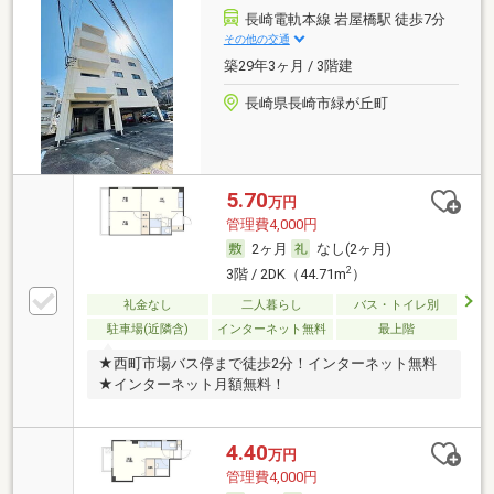
長崎電軌本線 岩屋橋駅 徒歩7分
その他の交通
築29年3ヶ月 / 3階建
長崎県長崎市緑が丘町
5.70
万円
管理費4,000円
2ヶ月
なし(2ヶ月)
2
3階 / 2DK（44.71m
）
礼金なし
二人暮らし
バス・トイレ別
駐車場(近隣含)
インターネット無料
最上階
★西町市場バス停まで徒歩2分！インターネット無料
★インターネット月額無料！
4.40
万円
管理費4,000円