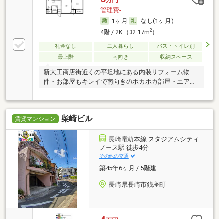
万円
管理費-
1ヶ月
なし(1ヶ月)
2
4階 / 2K（32.17m
）
礼金なし
二人暮らし
バス・トイレ別
最上階
南向き
収納スペース
新大工商店街近くの平坦地にある内装リフォーム物
件・お部屋もキレイで南向きのポカポカ部屋・エアコ
ン1台
柴崎ビル
賃貸マンション
長崎電軌本線 スタジアムシティ
ノース駅 徒歩4分
その他の交通
築45年6ヶ月 / 5階建
長崎県長崎市銭座町