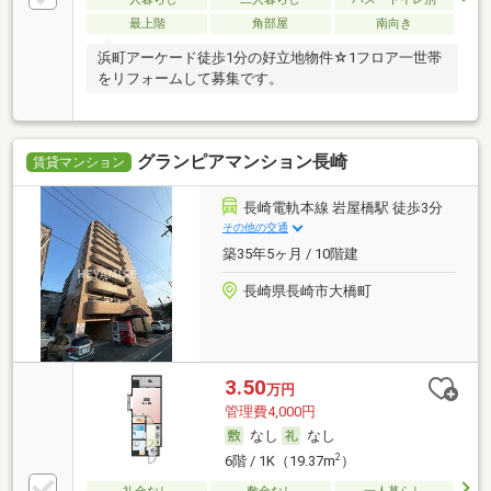
最上階
角部屋
南向き
浜町アーケード徒歩1分の好立地物件☆1フロア一世帯
をリフォームして募集です。
グランピアマンション長崎
賃貸マンション
長崎電軌本線 岩屋橋駅 徒歩3分
その他の交通
築35年5ヶ月 / 10階建
長崎県長崎市大橋町
3.50
万円
管理費4,000円
なし
なし
2
6階 / 1K（19.37m
）