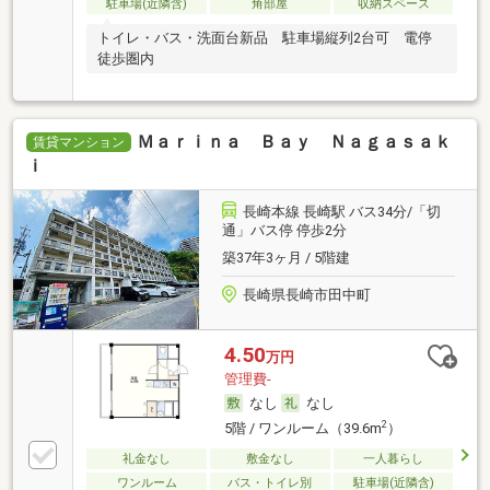
駐車場(近隣含)
角部屋
収納スペース
トイレ・バス・洗面台新品 駐車場縦列2台可 電停
徒歩圏内
Ｍａｒｉｎａ Ｂａｙ Ｎａｇａｓａｋ
賃貸マンション
ｉ
長崎本線 長崎駅 バス34分/「切
通」バス停 停歩2分
築37年3ヶ月 / 5階建
長崎県長崎市田中町
4.50
万円
管理費-
なし
なし
2
5階 / ワンルーム（39.6m
）
礼金なし
敷金なし
一人暮らし
ワンルーム
バス・トイレ別
駐車場(近隣含)