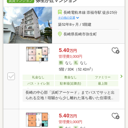
弥生が丘マンション
賃貸マンション
長崎電軌本線 崇福寺駅 徒歩25分
その他の交通
築52年8ヶ月 / 5階建
長崎県長崎市弥生町
5.40
万円
管理費3,000円
なし
なし
2
5階 / 3DK（52.42m
）
礼金なし
敷金なし
ファミリー
バス・トイレ別
駐車場(近隣含)
最上階
長崎の中心部「浜町アーケード」までバスでサッと出
られる立地！喧騒から少し離れた落ち着いた住環境
で、
5.40
万円
管理費3,000円