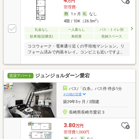
4
万円
管理費-
1ヶ月
なし
2
4階 / 1DK（26.5m
）
礼金なし
一人暮らし
バス・トイレ別
駐車場(近隣含)
角部屋
収納スペース
ココウォーク・電車通り近くの平坦地マンション。リ
フォーム済みで内装キレイ。コンビニも近いですよ。
ジュンジョルダーン愛宕
賃貸アパート
バス/「白糸」バス停 停歩1分
その他の交通
築29年5ヶ月 / 2階建
長崎県長崎市愛宕３
3.80
万円
管理費1,000円
なし
なし