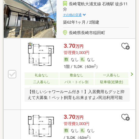
長崎電軌大浦支線 石橋駅 徒歩11
分
その他の交通
築62年1ヶ月 / 2階建
長崎県長崎市稲田町
3.70
万円
管理費3,000円
なし
なし
2
1階 / 1LDK（63m
）
礼金なし
敷金なし
一人暮らし
二人暮らし
バス・トイレ別
駐車場(近隣含)
【怪しいシャワールーム付き！】入居費用もグッと抑
えて大募集！ペット飼育も出来ますよ♪民泊利用可能
3.70
万円
管理費3,000円
なし
なし
2
/ 1LDK（63m
）