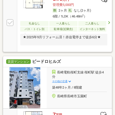
管理費5,000円
2ヶ月
なし(2ヶ月)
2
6階 / 1LDK（46.48m
）
礼金なし
一人暮らし
二人暮らし
バス・トイレ別
駐車場(近隣含)
インターネット無料
★2025年9月リフォーム済！赤迫電停まで徒歩6分★
ビードロヒルズ
賃貸マンション
長崎電軌桜町支線 桜町駅 徒歩4
分
その他の交通
築48年2ヶ月 / 8階建
長崎県長崎市玉園町
7
万円