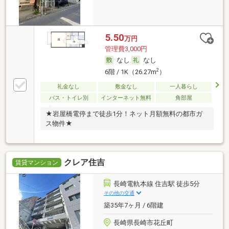
5.50
万円
管理費3,000円
なし
なし
2
6階 / 1K（26.27m
）
礼金なし
敷金なし
一人暮らし
バス・トイレ別
インターネット無料
角部屋
★岩屋橋電停まで徒歩1分！ネット月額無料の都市ガ
ス物件★
クレア住吉
賃貸マンション
長崎電軌本線 住吉駅 徒歩5分
その他の交通
築35年7ヶ月 / 6階建
長崎県長崎市花丘町