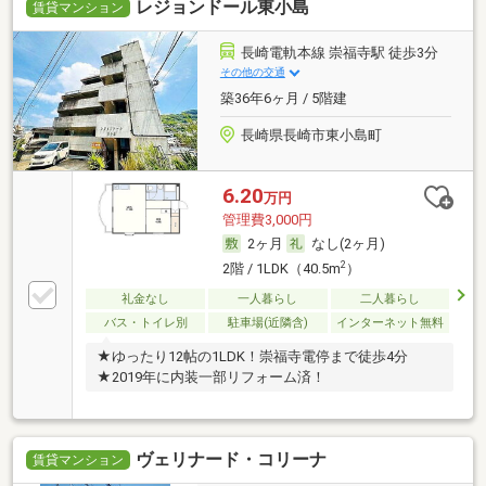
レジョンドール東小島
賃貸マンション
長崎電軌本線 崇福寺駅 徒歩3分
その他の交通
築36年6ヶ月 / 5階建
長崎県長崎市東小島町
6.20
万円
管理費3,000円
2ヶ月
なし(2ヶ月)
2
2階 / 1LDK（40.5m
）
礼金なし
一人暮らし
二人暮らし
バス・トイレ別
駐車場(近隣含)
インターネット無料
★ゆったり12帖の1LDK！崇福寺電停まで徒歩4分
★2019年に内装一部リフォーム済！
ヴェリナード・コリーナ
賃貸マンション