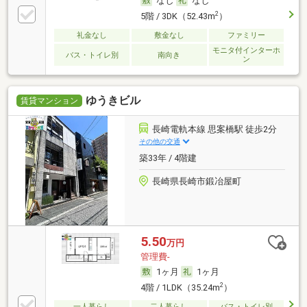
なし
なし
2
5階 / 3DK（52.43m
）
礼金なし
敷金なし
ファミリー
モニタ付インターホ
バス・トイレ別
南向き
ン
ゆうきビル
賃貸マンション
長崎電軌本線 思案橋駅 徒歩2分
その他の交通
築33年 / 4階建
長崎県長崎市鍛冶屋町
5.50
万円
管理費-
1ヶ月
1ヶ月
2
4階 / 1LDK（35.24m
）
一人暮らし
二人暮らし
バス・トイレ別