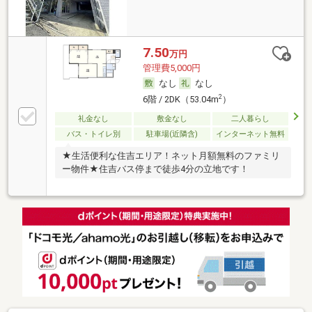
7.50
万円
管理費5,000円
なし
なし
2
6階 / 2DK（53.04m
）
礼金なし
敷金なし
二人暮らし
バス・トイレ別
駐車場(近隣含)
インターネット無料
★生活便利な住吉エリア！ネット月額無料のファミリ
ー物件★住吉バス停まで徒歩4分の立地です！