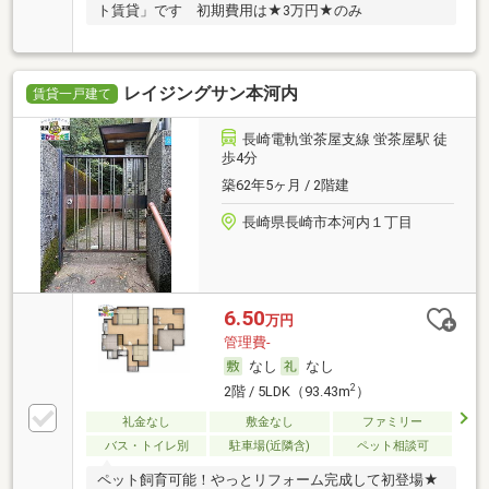
ト賃貸」です 初期費用は★3万円★のみ
レイジングサン本河内
賃貸一戸建て
長崎電軌蛍茶屋支線 蛍茶屋駅 徒
歩4分
築62年5ヶ月 / 2階建
長崎県長崎市本河内１丁目
6.50
万円
管理費-
なし
なし
2
2階 / 5LDK（93.43m
）
礼金なし
敷金なし
ファミリー
バス・トイレ別
駐車場(近隣含)
ペット相談可
ペット飼育可能！やっとリフォーム完成して初登場★