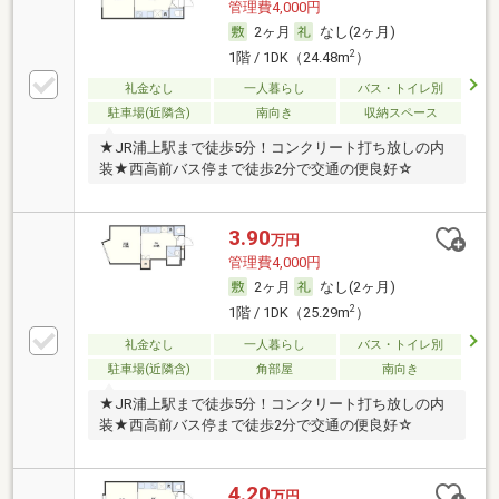
管理費4,000円
2ヶ月
なし(2ヶ月)
2
1階 / 1DK（24.48m
）
礼金なし
一人暮らし
バス・トイレ別
駐車場(近隣含)
南向き
収納スペース
★JR浦上駅まで徒歩5分！コンクリート打ち放しの内
装★西高前バス停まで徒歩2分で交通の便良好☆
3.90
万円
管理費4,000円
2ヶ月
なし(2ヶ月)
2
1階 / 1DK（25.29m
）
礼金なし
一人暮らし
バス・トイレ別
駐車場(近隣含)
角部屋
南向き
★JR浦上駅まで徒歩5分！コンクリート打ち放しの内
装★西高前バス停まで徒歩2分で交通の便良好☆
4.20
万円