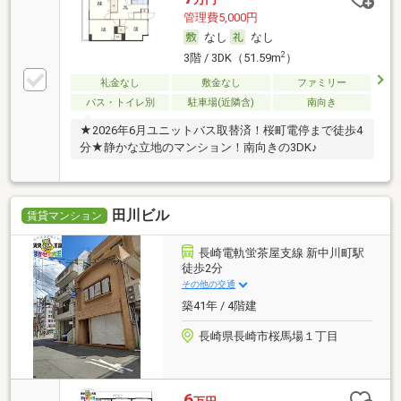
管理費5,000円
なし
なし
2
3階 / 3DK（51.59m
）
礼金なし
敷金なし
ファミリー
バス・トイレ別
駐車場(近隣含)
南向き
★2026年6月ユニットバス取替済！桜町電停まで徒歩4
分★静かな立地のマンション！南向きの3DK♪
田川ビル
賃貸マンション
長崎電軌蛍茶屋支線 新中川町駅
徒歩2分
その他の交通
築41年 / 4階建
長崎県長崎市桜馬場１丁目
6