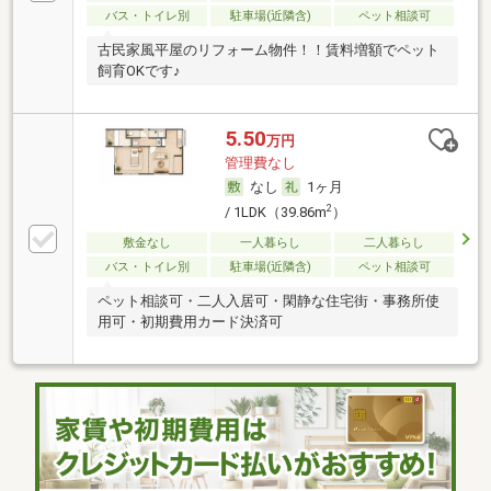
バス・トイレ別
駐車場(近隣含)
ペット相談可
古民家風平屋のリフォーム物件！！賃料増額でペット
飼育OKです♪
5.50
万円
管理費なし
なし
1ヶ月
2
/ 1LDK（39.86m
）
敷金なし
一人暮らし
二人暮らし
バス・トイレ別
駐車場(近隣含)
ペット相談可
ペット相談可・二人入居可・閑静な住宅街・事務所使
用可・初期費用カード決済可