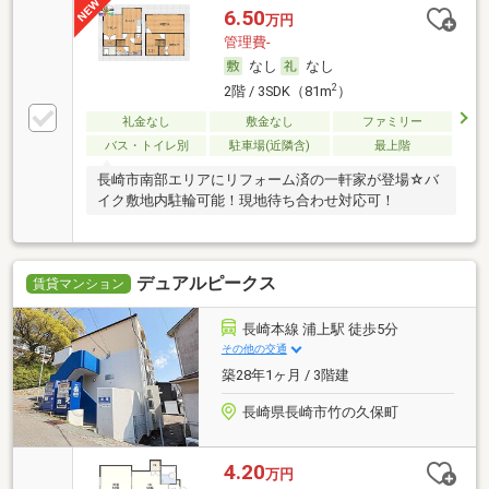
6.50
万円
管理費-
なし
なし
2
2階 / 3SDK（81m
）
礼金なし
敷金なし
ファミリー
バス・トイレ別
駐車場(近隣含)
最上階
長崎市南部エリアにリフォーム済の一軒家が登場☆バ
イク敷地内駐輪可能！現地待ち合わせ対応可！
デュアルピークス
賃貸マンション
長崎本線 浦上駅 徒歩5分
その他の交通
築28年1ヶ月 / 3階建
長崎県長崎市竹の久保町
4.20
万円