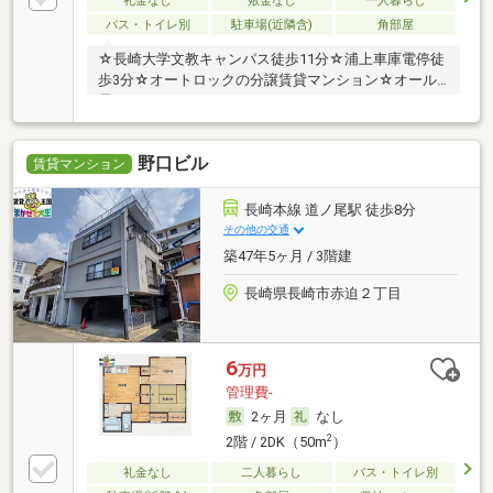
礼金なし
敷金なし
一人暮らし
バス・トイレ別
駐車場(近隣含)
角部屋
☆長崎大学文教キャンパス徒歩11分☆浦上車庫電停徒
歩3分☆オートロックの分譲賃貸マンション☆オール
電
野口ビル
賃貸マンション
長崎本線 道ノ尾駅 徒歩8分
その他の交通
築47年5ヶ月 / 3階建
長崎県長崎市赤迫２丁目
6
万円
管理費-
2ヶ月
なし
2
2階 / 2DK（50m
）
礼金なし
二人暮らし
バス・トイレ別