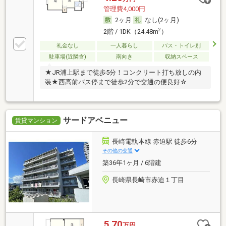
管理費4,000円
2ヶ月
なし(2ヶ月)
2
2階 / 1DK（24.48m
）
礼金なし
一人暮らし
バス・トイレ別
駐車場(近隣含)
南向き
収納スペース
★JR浦上駅まで徒歩5分！コンクリート打ち放しの内
装★西高前バス停まで徒歩2分で交通の便良好☆
サードアベニュー
賃貸マンション
長崎電軌本線 赤迫駅 徒歩6分
その他の交通
築36年1ヶ月 / 6階建
長崎県長崎市赤迫１丁目
5.70
万円