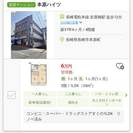
本原ハイツ
賃貸マンション
長崎電軌本線 岩屋橋駅 徒歩12分
その他の交通
築37年6ヶ月 / 4階建
長崎県長崎市本原町
6
万円
管理費-
1ヶ月
1ヶ月(1ヶ月)
2
3階 / 1LDK（35m
）
一人暮らし
二人暮らし
バス・トイレ別
モニタ付インターホ
駐車場(近隣含)
南向き
ン
コンビニ・スーパー・ドラッグストアすぐの1LDK リ
ノベ済み