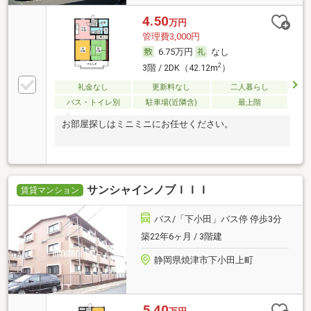
4.50
万円
管理費3,000円
6.75万円
なし
2
3階 / 2DK（42.12m
）
礼金なし
更新料なし
二人暮らし
バス・トイレ別
駐車場(近隣含)
最上階
お部屋探しはミニミニにお任せください。
サンシャインノブＩＩＩ
賃貸マンション
バス/「下小田」バス停 停歩3分
築22年6ヶ月 / 3階建
静岡県焼津市下小田上町
5.40