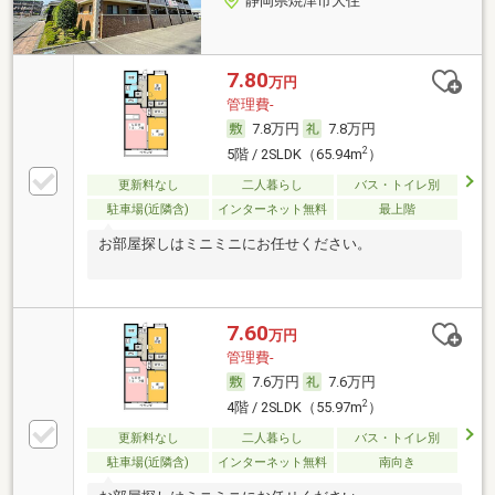
静岡県焼津市大住
7.80
万円
管理費-
7.8万円
7.8万円
2
5階 / 2SLDK（65.94m
）
更新料なし
二人暮らし
バス・トイレ別
駐車場(近隣含)
インターネット無料
最上階
お部屋探しはミニミニにお任せください。
7.60
万円
管理費-
7.6万円
7.6万円
2
4階 / 2SLDK（55.97m
）
更新料なし
二人暮らし
バス・トイレ別
駐車場(近隣含)
インターネット無料
南向き