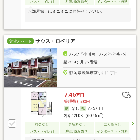
バス・トイレ別
駐車場(近隣含)
インターネット無料
お部屋探しはミニミニにお任せください。
サウス・ロベリア
賃貸アパート
バス/「小川南」バス停 停歩4分
築7年4ヶ月 / 2階建
静岡県焼津市南小川１丁目
7.45
万円
管理費3,500円
なし
7.45万円
2
2階 / 2LDK（60.46m
）
敷金なし
更新料なし
二人暮らし
バス・トイレ別
駐車場(近隣含)
インターネット無料