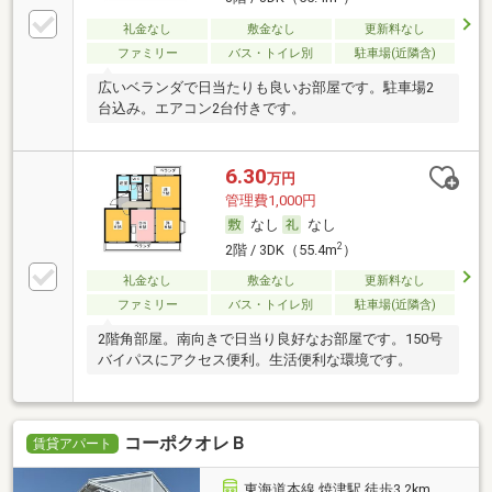
礼金なし
敷金なし
更新料なし
ファミリー
バス・トイレ別
駐車場(近隣含)
広いベランダで日当たりも良いお部屋です。駐車場2
台込み。エアコン2台付きです。
6.30
万円
管理費1,000円
なし
なし
2
2階 / 3DK（55.4m
）
礼金なし
敷金なし
更新料なし
ファミリー
バス・トイレ別
駐車場(近隣含)
2階角部屋。南向きで日当り良好なお部屋です。150号
バイパスにアクセス便利。生活便利な環境です。
コーポクオレＢ
賃貸アパート
東海道本線 焼津駅 徒歩3.2km