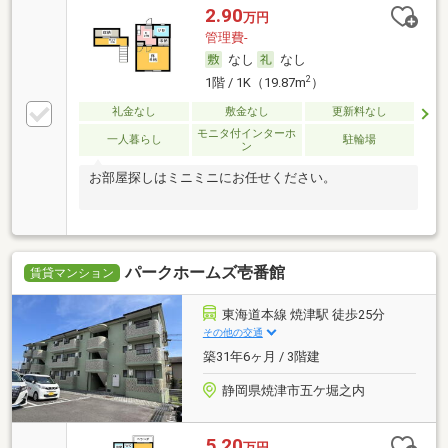
2.90
万円
管理費-
なし
なし
2
1階 / 1K（19.87m
）
礼金なし
敷金なし
更新料なし
モニタ付インターホ
一人暮らし
駐輪場
ン
お部屋探しはミニミニにお任せください。
パークホームズ壱番館
賃貸マンション
東海道本線 焼津駅 徒歩25分
その他の交通
築31年6ヶ月 / 3階建
静岡県焼津市五ケ堀之内
5.20
万円