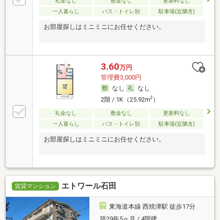
礼金なし
敷金なし
更新料なし
一人暮らし
バス・トイレ別
駐車場(近隣含)
お部屋探しはミニミニにお任せください。
3.60
万円
管理費3,000円
なし
なし
2
2階 / 1K（25.92m
）
礼金なし
敷金なし
更新料なし
一人暮らし
バス・トイレ別
駐車場(近隣含)
お部屋探しはミニミニにお任せください。
エトワール石田
賃貸マンション
東海道本線 西焼津駅 徒歩17分
築29年5ヶ月 / 4階建