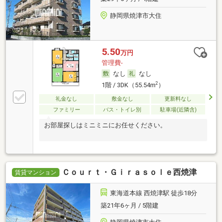
静岡県焼津市大住
5.50
万円
管理費-
なし
なし
2
1階 / 3DK（55.54m
）
礼金なし
敷金なし
更新料なし
ファミリー
バス・トイレ別
駐車場(近隣含)
お部屋探しはミニミニにお任せください。
Ｃｏｕｒｔ・Ｇｉｒａｓｏｌｅ西焼津
賃貸マンション
東海道本線 西焼津駅 徒歩18分
築21年6ヶ月 / 5階建