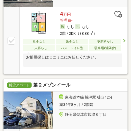
4
万円
管理費-
なし
なし
2
2階 / 2DK（38.88m
）
礼金なし
敷金なし
更新料なし
二人暮らし
バス・トイレ別
駐車場(近隣含)
お部屋探しはミニミニにお任せください。
第２メゾンイール
賃貸アパート
東海道本線 焼津駅 徒歩12分
築34年8ヶ月 / 2階建
静岡県焼津市焼津６丁目