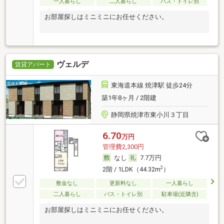
一人暮らし
二人暮らし
バス・トイレ別
お部屋探しはミニミニにお任せください。
ヴェルデ
賃貸アパート
東海道本線 焼津駅 徒歩24分
築1年8ヶ月 / 2階建
静岡県焼津市東小川３丁目
6.70
万円
管理費2,300円
なし
7.7万円
2
2階 / 1LDK（44.32m
）
敷金なし
更新料なし
一人暮らし
二人暮らし
バス・トイレ別
駐車場(近隣含)
お部屋探しはミニミニにお任せください。