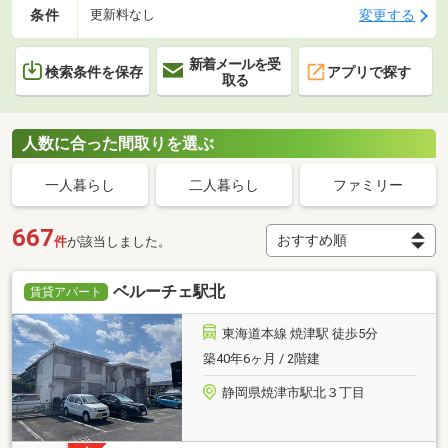
条件
変更する
更新料なし
新着メールを受
検索条件を保存
アプリで探す
取る
人数に合った間取りを選ぶ
一人暮らし
二人暮らし
ファミリー
667
件
が該当しました。
ベルーチェ駅北
賃貸アパート
東海道本線 焼津駅 徒歩5分
築40年6ヶ月 / 2階建
静岡県焼津市駅北３丁目