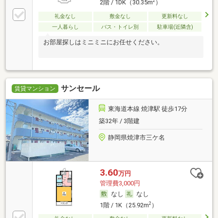
2
2階 / 1DK（30.35m
）
礼金なし
敷金なし
更新料なし
一人暮らし
バス・トイレ別
駐車場(近隣含)
お部屋探しはミニミニにお任せください。
サンセール
賃貸マンション
東海道本線 焼津駅 徒歩17分
築32年 / 3階建
静岡県焼津市三ケ名
3.60
万円
管理費3,000円
なし
なし
2
1階 / 1K（25.92m
）