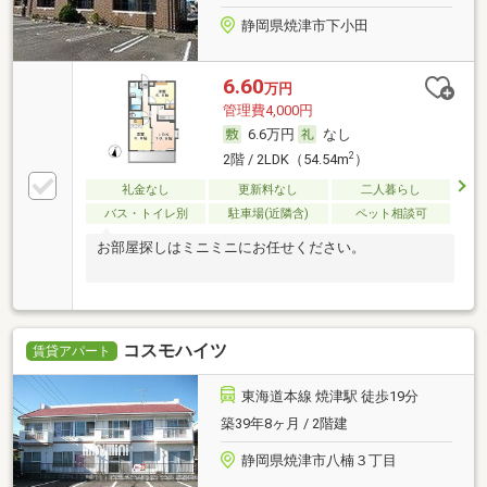
静岡県焼津市下小田
6.60
万円
管理費4,000円
6.6万円
なし
2
2階 / 2LDK（54.54m
）
礼金なし
更新料なし
二人暮らし
バス・トイレ別
駐車場(近隣含)
ペット相談可
お部屋探しはミニミニにお任せください。
コスモハイツ
賃貸アパート
東海道本線 焼津駅 徒歩19分
築39年8ヶ月 / 2階建
静岡県焼津市八楠３丁目