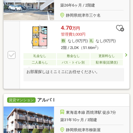
築26年6ヶ月 / 2階建
静岡県焼津市三ケ名
4.70
万円
管理費3,000円
なし(9万円)
なし(9万円)
2
2階 / 2LDK（51.66m
）
礼金なし
敷金なし
更新料なし
二人暮らし
バス・トイレ別
駐車場(近隣含)
お部屋探しはミニミニにお任せください。
アルバＩ
賃貸マンション
東海道本線 西焼津駅 徒歩7分
築31年10ヶ月 / 3階建
静岡県焼津市柳新屋