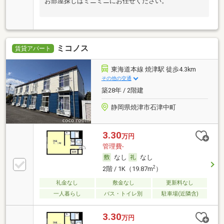
お部屋探しはミニミニにお任せください。
ミコノス
賃貸アパート
東海道本線 焼津駅 徒歩4.3km
その他の交通
築28年 / 2階建
静岡県焼津市石津中町
3.30
万円
管理費-
なし
なし
2
2階 / 1K（19.87m
）
礼金なし
敷金なし
更新料なし
一人暮らし
バス・トイレ別
駐車場(近隣含)
3.30
万円