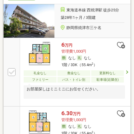
東海道本線 西焼津駅 徒歩25分
築28年1ヶ月 / 3階建
静岡県焼津市三ケ名
6
万円
管理費1,000円
なし
なし
2
1階 / 3DK（55.4m
）
礼金なし
敷金なし
更新料なし
ファミリー
バス・トイレ別
駐車場(近隣含)
お部屋探しはミニミニにお任せください。
6.30
万円
管理費1,000円
なし
なし
2
3階 / 3DK（55.4m
）