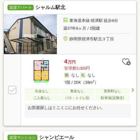
シャルム駅北
賃貸アパート
東海道本線 焼津駅 徒歩6分
築37年6ヶ月 / 2階建
静岡県焼津市駅北３丁目
4
万円
管理費3,000円
なし
なし
2
1階 / 2DK（38m
）
礼金なし
敷金なし
更新料なし
二人暮らし
バス・トイレ別
駐車場(近隣含)
お部屋探しはミニミニにお任せください。
シャンピエール
賃貸マンション