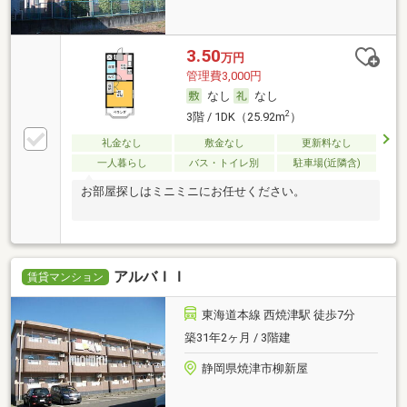
3.50
万円
管理費3,000円
なし
なし
2
3階 / 1DK（25.92m
）
礼金なし
敷金なし
更新料なし
一人暮らし
バス・トイレ別
駐車場(近隣含)
お部屋探しはミニミニにお任せください。
アルバＩＩ
賃貸マンション
東海道本線 西焼津駅 徒歩7分
築31年2ヶ月 / 3階建
静岡県焼津市柳新屋