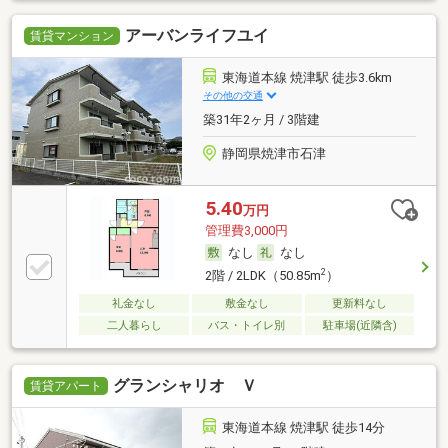
アーバンライフユイ
賃貸マンション
東海道本線 焼津駅 徒歩3.6km
その他の交通
築31年2ヶ月 / 3階建
静岡県焼津市石津
5.40
万円
管理費3,000円
なし
なし
2
2階 / 2LDK（50.85m
）
礼金なし
敷金なし
更新料なし
二人暮らし
バス・トイレ別
駐車場(近隣含)
グランシャリオ Ｖ
賃貸アパート
東海道本線 焼津駅 徒歩14分