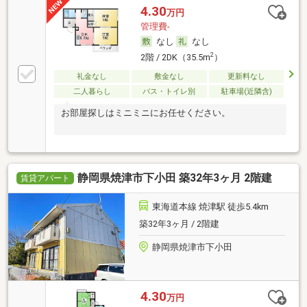
4.30
万円
管理費-
なし
なし
2
2階 / 2DK（35.5m
）
礼金なし
敷金なし
更新料なし
二人暮らし
バス・トイレ別
駐車場(近隣含)
お部屋探しはミニミニにお任せください。
静岡県焼津市下小田 築32年3ヶ月 2階建
賃貸アパート
東海道本線 焼津駅 徒歩5.4km
築32年3ヶ月 / 2階建
静岡県焼津市下小田
4.30
万円