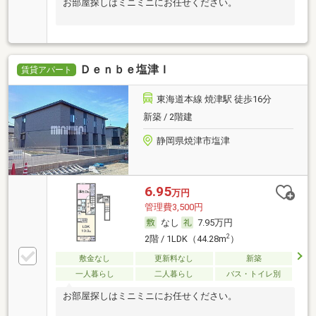
お部屋探しはミニミニにお任せください。
Ｄｅｎｂｅ塩津Ｉ
賃貸アパート
東海道本線 焼津駅 徒歩16分
新築 / 2階建
静岡県焼津市塩津
6.95
万円
管理費3,500円
なし
7.95万円
2
2階 / 1LDK（44.28m
）
敷金なし
更新料なし
新築
一人暮らし
二人暮らし
バス・トイレ別
お部屋探しはミニミニにお任せください。