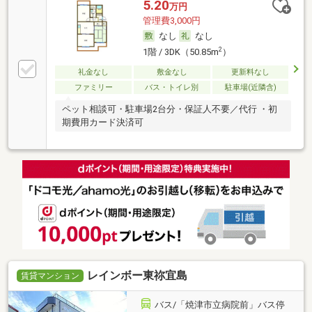
5.20
万円
管理費3,000円
なし
なし
2
1階 / 3DK（50.85m
）
礼金なし
敷金なし
更新料なし
ファミリー
バス・トイレ別
駐車場(近隣含)
ペット相談可・駐車場2台分・保証人不要／代行 ・初
期費用カード決済可
レインボー東祢宜島
賃貸マンション
バス/「焼津市立病院前」バス停