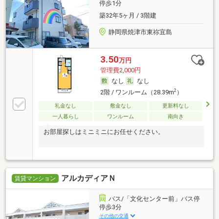
停歩1分
築32年5ヶ月 / 3階建
静岡県焼津市東祢宜島
3.50
万円
管理費2,000円
なし
なし
2
2階 / ワンルーム（28.39m
）
礼金なし
敷金なし
更新料なし
一人暮らし
ワンルーム
南向き
お部屋探しはミニミニにお任せください。
アルカディアＮ
賃貸マンション
バス/「文化センター前」バス停
停歩3分
その他の交通