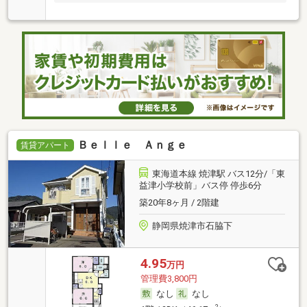
Ｂｅｌｌｅ Ａｎｇｅ
賃貸アパート
東海道本線 焼津駅 バス12分/「東
益津小学校前」バス停 停歩6分
築20年8ヶ月 / 2階建
静岡県焼津市石脇下
4.95
万円
管理費3,800円
なし
なし