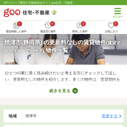
NTTグループ運営の不動産総合サイト goo住宅・不動産
1
0
0
0
最近検索した条件
最近見た物件
保存した条件
お気に入り
焼津市(静岡県) の更新料なしの賃貸物件
(賃貸マ
物件一覧
ンション・アパート)
ひとつの家に長く住み続けたいと考える方にチェックしてほし
い、更新料なしの物件を紹介します。多くの物件は、賃貸契約を
更新する際に費用が発生します。更新のたびに家賃1～2カ月分を
続きを見る
支払わなければならないので、支出が増える点がデメリットだと
いえるでしょう。更新料なしの物件なら支出を抑えられるため、
お気に入りのお部屋に長く住めますよ。
地域
変更する
焼津市