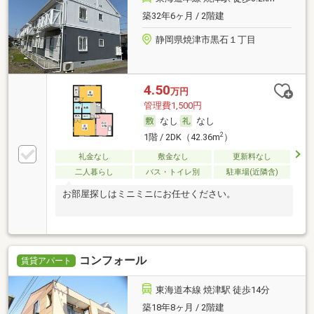
築32年6ヶ月 / 2階建
静岡県焼津市黒石１丁目
4.50
万円
管理費1,500円
なし
なし
2
1階 / 2DK（42.36m
）
礼金なし
敷金なし
更新料なし
二人暮らし
バス・トイレ別
駐車場(近隣含)
お部屋探しはミニミニにお任せください。
コンフォール
賃貸アパート
東海道本線 焼津駅 徒歩14分
築18年8ヶ月 / 2階建