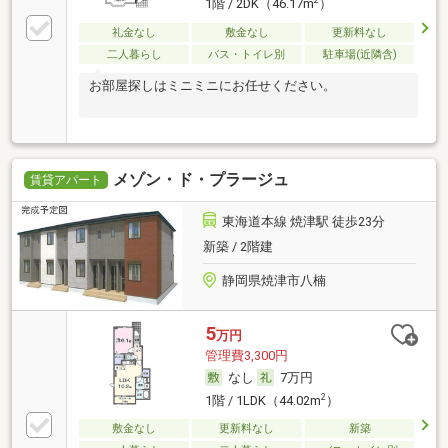
2
1階 / 2DK（46.17m
）
礼金なし
敷金なし
更新料なし
二人暮らし
バス・トイレ別
駐車場(近隣含)
お部屋探しはミニミニにお任せください。
メゾン・ド・プラージュ
賃貸アパート
東海道本線 焼津駅 徒歩23分
新築 / 2階建
静岡県焼津市八楠
5
万円
管理費3,300円
なし
7万円
2
1階 / 1LDK（44.02m
）
敷金なし
更新料なし
新築