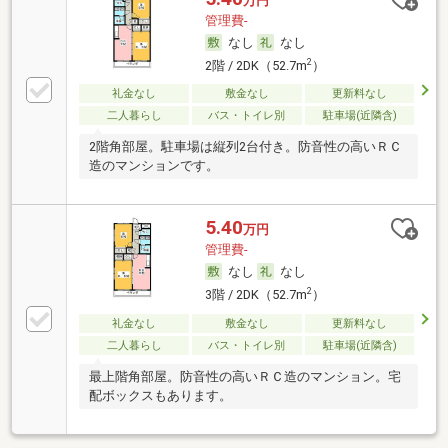
万円
管理費-
なし
なし
2
2階 / 2DK（52.7m
）
礼金なし
敷金なし
更新料なし
二人暮らし
バス・トイレ別
駐車場(近隣含)
2階角部屋。駐車場は縦列2台付き。防音性の高いＲＣ
造のマンションです。
5.40
万円
管理費-
なし
なし
2
3階 / 2DK（52.7m
）
礼金なし
敷金なし
更新料なし
二人暮らし
バス・トイレ別
駐車場(近隣含)
最上階角部屋。防音性の高いＲＣ造のマンション。宅
配ボックスもあります。