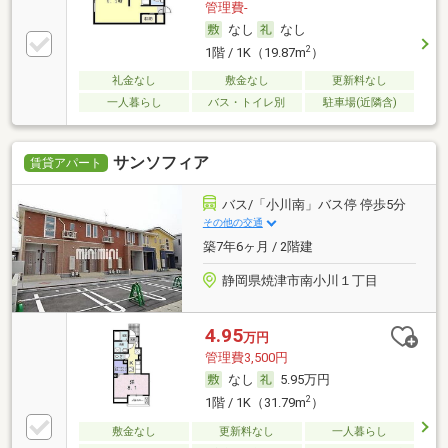
管理費-
なし
なし
2
1階 / 1K（19.87m
）
礼金なし
敷金なし
更新料なし
一人暮らし
バス・トイレ別
駐車場(近隣含)
サンソフィア
賃貸アパート
バス/「小川南」バス停 停歩5分
その他の交通
築7年6ヶ月 / 2階建
静岡県焼津市南小川１丁目
4.95
万円
管理費3,500円
なし
5.95万円
2
1階 / 1K（31.79m
）
敷金なし
更新料なし
一人暮らし