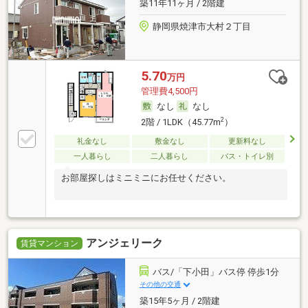
築11年11ヶ月 / 2階建
静岡県焼津市大村２丁目
5.70
万円
管理費4,500円
なし
なし
2
2階 / 1LDK（45.77m
）
礼金なし
敷金なし
更新料なし
一人暮らし
二人暮らし
バス・トイレ別
お部屋探しはミニミニにお任せください。
アンジェリーク
賃貸マンション
バス/「下小田」バス停 停歩1分
その他の交通
築15年5ヶ月 / 2階建