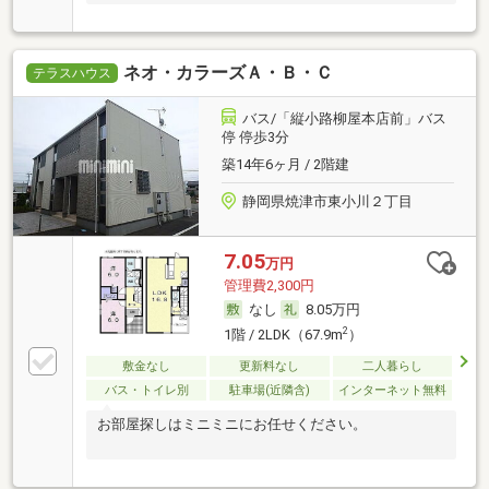
ネオ・カラーズＡ・Ｂ・Ｃ
テラスハウス
バス/「縦小路柳屋本店前」バス
停 停歩3分
築14年6ヶ月 / 2階建
静岡県焼津市東小川２丁目
7.05
万円
管理費2,300円
なし
8.05万円
2
1階 / 2LDK（67.9m
）
敷金なし
更新料なし
二人暮らし
バス・トイレ別
駐車場(近隣含)
インターネット無料
お部屋探しはミニミニにお任せください。