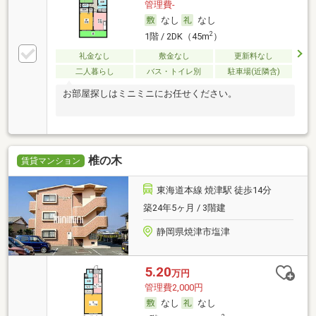
管理費-
なし
なし
2
1階 / 2DK（45m
）
礼金なし
敷金なし
更新料なし
二人暮らし
バス・トイレ別
駐車場(近隣含)
お部屋探しはミニミニにお任せください。
椎の木
賃貸マンション
東海道本線 焼津駅 徒歩14分
築24年5ヶ月 / 3階建
静岡県焼津市塩津
5.20
万円
管理費2,000円
なし
なし