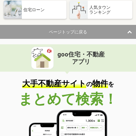
人気タウン
住宅ローン
ランキング
ページトップに戻る
goo住宅・不動産
アプリ
大手不動産サイト
物件
の
を
まとめて検索！