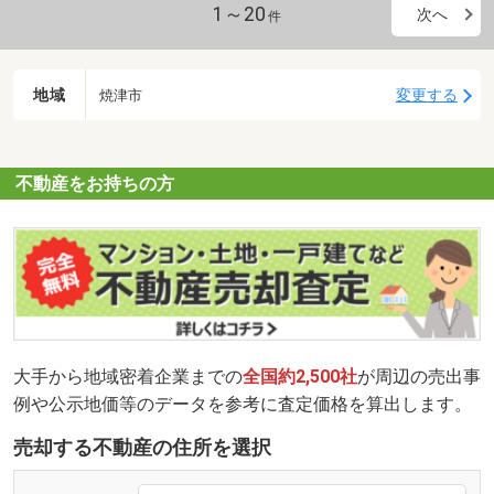
1～20
次へ
件
地域
変更する
焼津市
不動産をお持ちの方
大手から地域密着企業までの
全国約2,500社
が周辺の売出事
例や公示地価等のデータを参考に査定価格を算出します。
売却する不動産の住所を選択