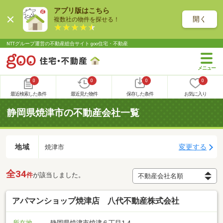
アプリ版はこちら
開く
複数社の物件を探せる！
NTTグループ運営の不動産総合サイト goo住宅・不動産
0
0
0
0
最近検索した条件
最近見た物件
保存した条件
お気に入り
静岡県焼津市の不動産会社一覧
地域
変更する
焼津市
全34
件
が該当しました。
アパマンショップ焼津店 八代不動産株式会社
所在地
静岡県焼津市焼津６丁目1-4