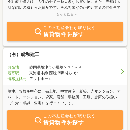
不動産の購入は、人生の中で一番大きなお買い物。また、売却は大
切な想いの積もった資産です。それを繋ぐのが仲介業者のお仕事で
す。不動産が負の不動産とならないように一生懸命にお手伝いをさ
もっと見る
せて頂きます。売買・賃貸・管理、及びリフォーム工事など、最善
の方法でお役に立てるように御提案致します。資金計画から注文住
この不動産会社が取り扱う
宅までワンストップで提供が出来ます。先ずは、お気軽にお声掛け
賃貸物件を探す
頂ければと思います！
（有）総和建工
所在地
静岡県焼津市小屋敷２４４－４
最寄駅
東海道本線 西焼津駅 徒歩8分
情報提供元
アットホーム
焼津、藤枝を中心に、売土地、中古住宅、新築、売マンション、ア
パート、マンション、貸家、店舗、事務所、工場、倉庫の取扱い
（仲介・相談・査定）を行っています。
この不動産会社が取り扱う
賃貸物件を探す