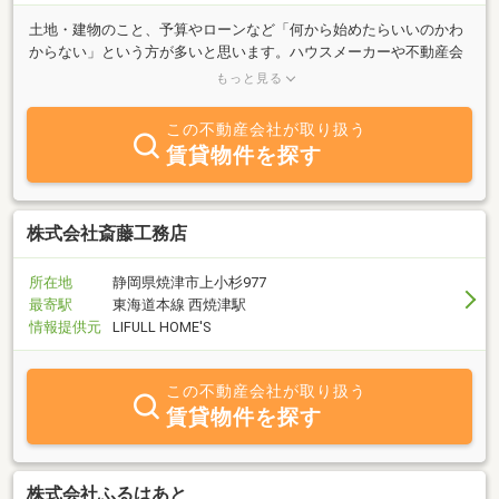
土地・建物のこと、予算やローンなど「何から始めたらいいのかわ
からない」という方が多いと思います。ハウスメーカーや不動産会
社の勤務経験を活かし誠心誠意お手伝いいたします！お気軽にお問
もっと見る
い合わせください♪
この不動産会社が取り扱う
賃貸物件を探す
株式会社斎藤工務店
所在地
静岡県焼津市上小杉977
最寄駅
東海道本線 西焼津駅
情報提供元
LIFULL HOME'S
この不動産会社が取り扱う
賃貸物件を探す
株式会社ふるはあと