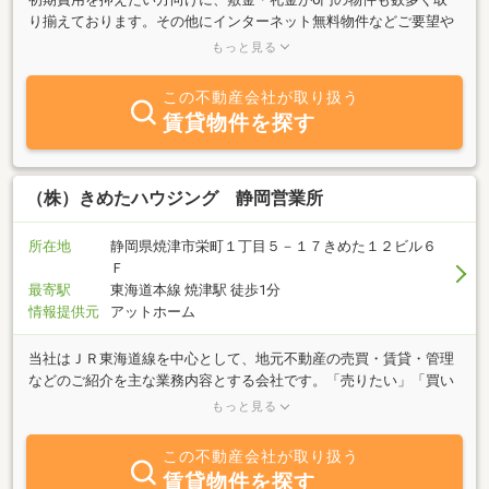
り揃えております。その他にインターネット無料物件などご要望や
ご予算に合わせて物件をご用意いたしますお気軽にミニミニへお問
もっと見る
い合わせください！
この不動産会社が取り扱う
賃貸物件を探す
（株）きめたハウジング 静岡営業所
所在地
静岡県焼津市栄町１丁目５－１７きめた１２ビル６
Ｆ
最寄駅
東海道本線 焼津駅 徒歩1分
情報提供元
アットホーム
当社はＪＲ東海道線を中心として、地元不動産の売買・賃貸・管理
などのご紹介を主な業務内容とする会社です。「売りたい」「買い
たい」「借りたい」ご希望の方、不動産に関する質問は何でもお気
もっと見る
軽にご相談ください。豊富な情報力でお客様のご希望に併せたたス
ピーディな対応を心掛けております。特にＪＲ焼津駅周辺の物件は
この不動産会社が取り扱う
ぜひ、当社へご相談ください。御一報いただければ即参上致しま
賃貸物件を探す