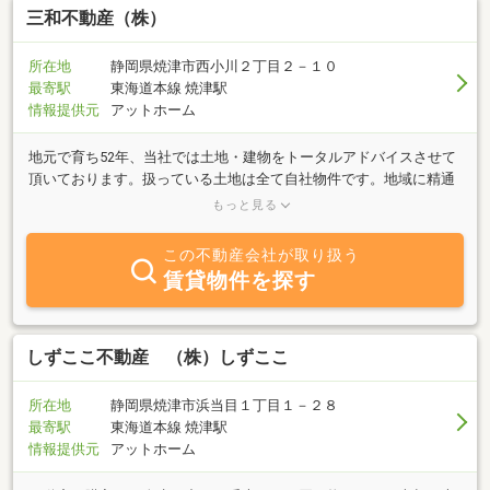
三和不動産（株）
所在地
静岡県焼津市西小川２丁目２－１０
最寄駅
東海道本線 焼津駅
情報提供元
アットホーム
地元で育ち52年、当社では土地・建物をトータルアドバイスさせて
頂いております。扱っている土地は全て自社物件です。地域に精通
した営業職員がお客様のご希望に沿う物件を見つけてまいりますの
もっと見る
で、是非お気軽にお声掛け下さい！さらに当社では、設計から施工
までをすべて直営で行っています。三和不動産建築部と当社１０
この不動産会社が取り扱う
０％出資子会社のウェリントン・ホームズ施工による、２×４工
賃貸物件を探す
法、在来工法、外観・間取りも自由自在、思いのまま。すべてが自
社直営ですから、余計な費用がかかりません。親から子、孫へと受
け継がれていく価値ある住まいなら、豊富な実績と信頼を誇る三和
グループにお任せ下さい。不動産のご相談から設計・施工・エクス
しずここ不動産 （株）しずここ
テリアまで、皆様の住まい作りを全力でお手伝いいたします！
所在地
静岡県焼津市浜当目１丁目１－２８
最寄駅
東海道本線 焼津駅
情報提供元
アットホーム