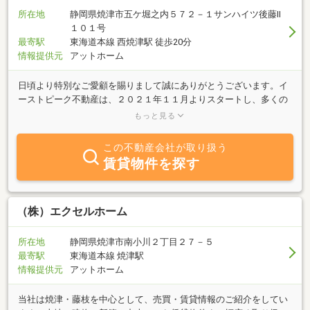
所在地
静岡県焼津市五ケ堀之内５７２－１サンハイツ後藤Ⅱ
１０１号
最寄駅
東海道本線 西焼津駅 徒歩20分
情報提供元
アットホーム
日頃より特別なご愛顧を賜りまして誠にありがとうございます。イ
ーストピーク不動産は、２０２１年１１月よりスタートし、多くの
不動産売買や事業用賃貸の仲介管理に携わってまいりました。不動
もっと見る
産は案件１つ１つに色々なご事情や売主様の想い、また買主様の想
いがあります。それらすべてを考慮し、いかにスムーズに且つご満
この不動産会社が取り扱う
足いただけるかを考慮し、不動産業に取り組んでおります。私自
賃貸物件を探す
身、会社員時代を含めると２０年以上この不動産業界に携わってお
りますので、その経験や知識、ネットワークを生かし、様々な不動
産に関するお悩み事・お困りごとを解決いたします。最後になりま
すが、いつも支えてくださるお客様や関連業者様にはこの場を借り
（株）エクセルホーム
まして改めて厚く感謝申し上げます。
所在地
静岡県焼津市南小川２丁目２７－５
最寄駅
東海道本線 焼津駅
情報提供元
アットホーム
当社は焼津・藤枝を中心として、売買・賃貸情報のご紹介をしてい