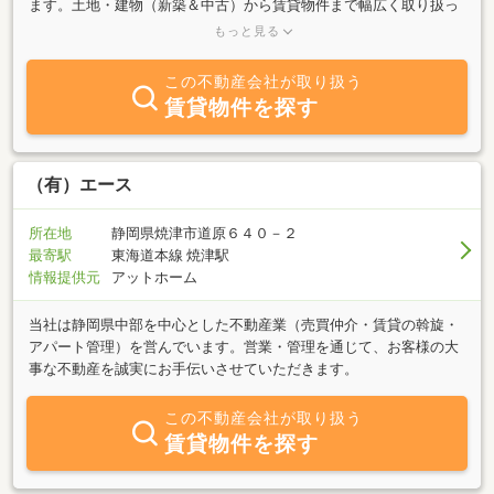
ます。土地・建物（新築＆中古）から賃貸物件まで幅広く取り扱っ
ております。経験豊富なスタッフが親身になって対応いたしますの
もっと見る
で、不動産の事なら何でもお気軽にお問い合わせください。
この不動産会社が取り扱う
賃貸物件を探す
（有）エース
所在地
静岡県焼津市道原６４０－２
最寄駅
東海道本線 焼津駅
情報提供元
アットホーム
当社は静岡県中部を中心とした不動産業（売買仲介・賃貸の斡旋・
アパート管理）を営んでいます。営業・管理を通じて、お客様の大
事な不動産を誠実にお手伝いさせていただきます。
この不動産会社が取り扱う
賃貸物件を探す