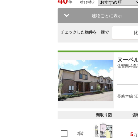
40
件
並び替え
建物ごとに表示
チェックした物件を一括で
ヌーベ
佐賀県杵島
長崎本線 江
間取り図
賃
2階
5
万