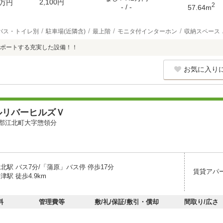
2,100円
万円
2
- / -
57.64m
バス・トイレ別
駐車場(近隣含)
最上階
モニタ付インターホン
収納スペース
ポートする充実した設備！！
お気に入り
ルリバーヒルズＶ
郡江北町大字惣領分
北駅 バス7分/「蒲原」バス停 停歩17分
賃貸アパ
津駅 徒歩4.9km
料
管理費等
敷/礼/保証/敷引・償却
間取り/広さ