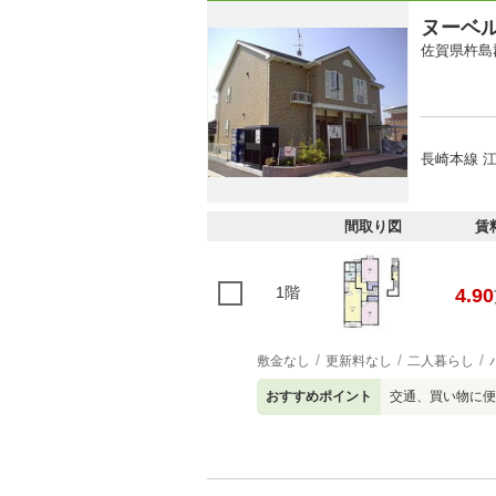
ヌーベ
佐賀県杵島
長崎本線 江
間取り図
賃
1階
4.90
敷金なし
更新料なし
二人暮らし
おすすめポイント
交通、買い物に便