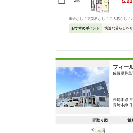
2階
5.20
敷金なし
更新料なし
二人暮らし
おすすめポイント
快適な暮らしをサ
フィー
佐賀県杵島
長崎本線 江
長崎本線 牛
間取り図
賃