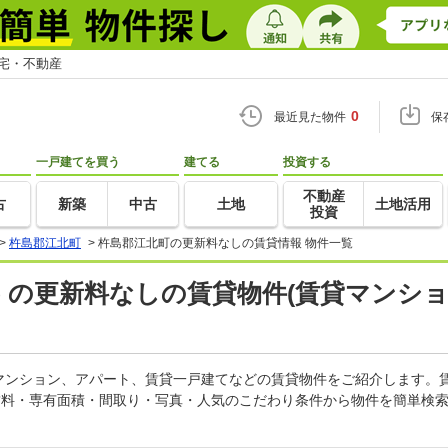
住宅・不動産
0
最近見た物件
保
一戸建てを買う
建てる
投資する
不動産
古
新築
中古
土地
土地活用
投資
>
杵島郡江北町
>
杵島郡江北町の更新料なしの賃貸情報 物件一覧
) の更新料なしの賃貸物件(賃貸マンショ
マンション、アパート、賃貸一戸建てなどの賃貸物件をご紹介します。
賃料・専有面積・間取り・写真・人気のこだわり条件から物件を簡単検索