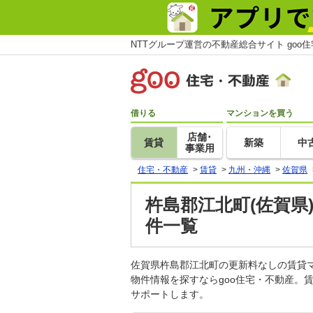
NTTグループ運営の不動産総合サイト goo
借りる
マンションを買う
店舗･
賃貸
新築
中
事業用
住宅・不動産
>
賃貸
>
九州・沖縄
>
佐賀県
杵島郡江北町(佐賀県
件一覧
佐賀県杵島郡江北町の更新料なしの賃貸
物件情報を探すならgoo住宅・不動産。
サポートします。