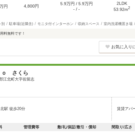
2LDK
5.9万円 / 5.9万円
4,800円
万円
2
- / -
53.92m
レ別
駐車場(近隣含)
モニタ付インターホン
収納スペース
室内洗濯機置き場
用料無料です！
お気に入り
ｐｏ さくら
郡江北町大字佐留志
北駅 徒歩20分
賃貸アパ
料
管理費等
敷/礼/保証/敷引・償却
間取り/広さ