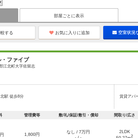
部屋ごとに表示
お気に入りに追加
空室状況
ル・ファイブ
郡江北町大字佐留志
北駅 徒歩8分
賃貸アパ
料
管理費等
敷/礼/保証/敷引・償却
間取り/広さ
2LDK
なし / 7万円
1,800円
円
2
- / -
50.27m