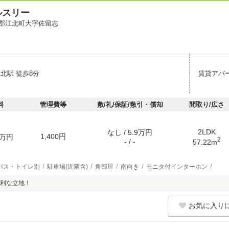
ルスリー
郡江北町大字佐留志
北駅 徒歩8分
賃貸アパ
料
管理費等
敷/礼/保証/敷引・償却
間取り/広さ
2LDK
なし / 5.9万円
1,400円
万円
2
- / -
57.22m
バス・トイレ別
駐車場(近隣含)
角部屋
南向き
モニタ付インターホン
利な立地！
お気に入り