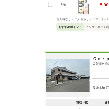
1階
5.90
更新料なし
二人暮らし
バス・トイ
おすすめポイント
インターネット利
Ｃｏｒ
佐賀県杵島
長崎本線 江
間取り図
賃