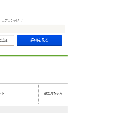
エアコン付き
詳細を見る
に追加
ート
築21年5ヶ月