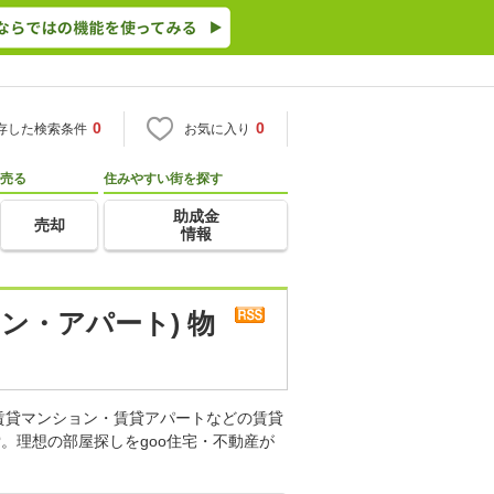
0
0
存した検索条件
お気に入り
売る
住みやすい街を探す
助成金
売却
情報
ン・アパート) 物
賃貸マンション・賃貸アパートなどの賃貸
。理想の部屋探しをgoo住宅・不動産が