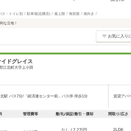
バス・トイレ別
駐車場(近隣含)
最上階
角部屋
南向き
利な立地！
お気に入り
サイドグレイス
郡江北町大字上小田
江北駅 バス7分/「経済連センター前」バス停 停歩1分
賃貸アパ
料
管理費等
敷/礼/保証/敷引・償却
間取り/広さ
2LDK
なし / 7.2万円