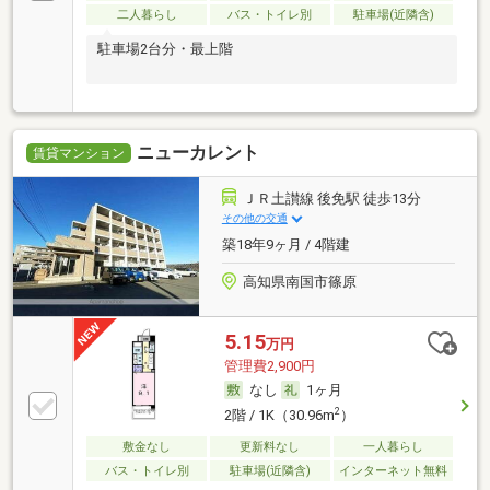
二人暮らし
バス・トイレ別
駐車場(近隣含)
駐車場2台分・最上階
ニューカレント
賃貸マンション
ＪＲ土讃線 後免駅 徒歩13分
その他の交通
築18年9ヶ月 / 4階建
高知県南国市篠原
5.15
万円
管理費2,900円
なし
1ヶ月
2
2階 / 1K（30.96m
）
敷金なし
更新料なし
一人暮らし
バス・トイレ別
駐車場(近隣含)
インターネット無料