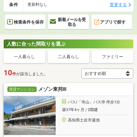
条件
変更する
更新料なし
新着メールを受
検索条件を保存
アプリで探す
取る
人数に合った間取りを選ぶ
一人暮らし
二人暮らし
ファミリー
10
件
が該当しました。
メゾン東邦Ⅲ
賃貸マンション
バス/「寺山」バス停 停歩1分
築37年4ヶ月 / 2階建
高知県土佐市蓮池