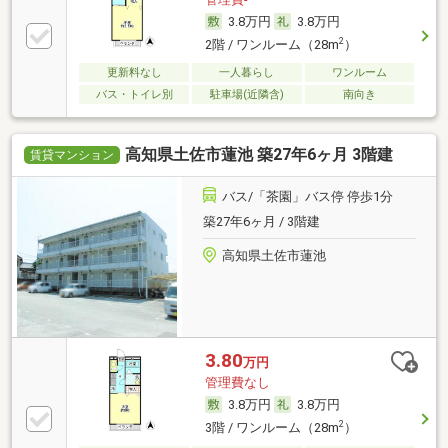
3.8万円
3.8万円
2
2階 / ワンルーム（28m
）
更新料なし
一人暮らし
ワンルーム
バス・トイレ別
駐車場(近隣含)
南向き
高知県土佐市蓮池 築27年6ヶ月 3階建
賃貸マンション
バス/「茶園」バス停 停歩1分
築27年6ヶ月 / 3階建
高知県土佐市蓮池
3.80
万円
管理費なし
3.8万円
3.8万円
2
3階 / ワンルーム（28m
）