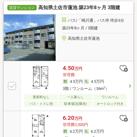
高知県土佐市蓮池 築23年8ヶ月 3階建
賃貸マンション
バス/「鳴川通」バス停 停歩3分
築23年8ヶ月 / 3階建
高知県土佐市蓮池
4.50
万円
管理費-
4.5万円
4.5万円
2
3階 / ワンルーム（36m
）
更新料なし
一人暮らし
ワンルーム
バス・トイレ別
駐車場(近隣含)
オートロック付き
6.20
万円
管理費3,000円
6.2万円
6.2万円