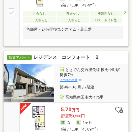
2
2階 / 1LDK（43.4m
）
礼金なし
敷金なし
更新料なし
一人暮らし
二人暮らし
バス・トイレ別
角部屋・24時間換気システム・最上階
レジデンス コンフォート Ｂ
賃貸アパート
とさでん交通後免線 後免中町駅
徒歩7分
その他の交通
築9年10ヶ月 / 2階建
高知県南国市大そね甲
5.70
万円
管理費3,500円
なし
1ヶ月
2
1階 / 1LDK（45.09m
）