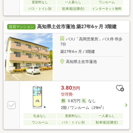
更新料なし
一人暮らし
ワンルーム
バス・トイレ別
駐車場(近隣含)
インターネット無料
高知県土佐市蓮池 築27年6ヶ月 3階建
賃貸マンション
バス/「高岡営業所」バス停 停歩
7分
築27年6ヶ月 / 3階建
高知県土佐市蓮池
3.80
万円
管理費-
3.8万円
なし
2
2階 / ワンルーム（29m
）
礼金なし
更新料なし
一人暮らし
ワンルーム
バス・トイレ別
駐車場(近隣含)