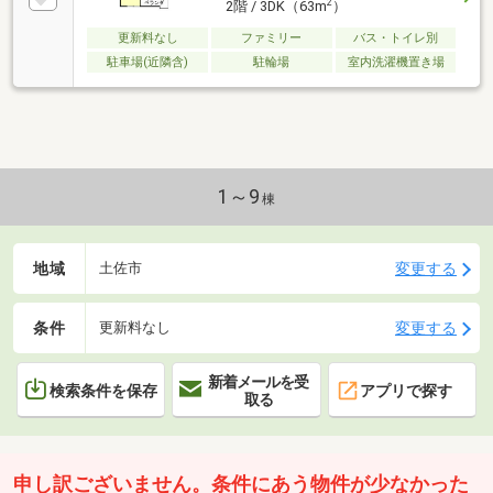
2
2階 / 3DK（63m
）
更新料なし
ファミリー
バス・トイレ別
駐車場(近隣含)
駐輪場
室内洗濯機置き場
1～9
棟
地域
変更する
土佐市
条件
変更する
更新料なし
新着メールを受
検索条件を保存
アプリで探す
取る
申し訳ございません。条件にあう物件が少なかった