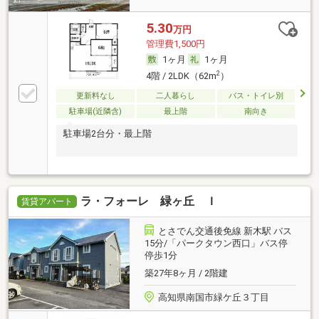
5.30
万円
管理費1,500円
1ヶ月
1ヶ月
2
4階 / 2LDK（62m
）
更新料なし
二人暮らし
バス・トイレ別
駐車場(近隣含)
最上階
南向き
駐車場2台分・最上階
ラ・フォーレ 緑ヶ丘 Ｉ
賃貸アパート
とさでん交通後免線 新木駅 バス
15分/「パークタウン西口」バス停
停歩1分
築27年8ヶ月 / 2階建
高知県南国市緑ケ丘３丁目