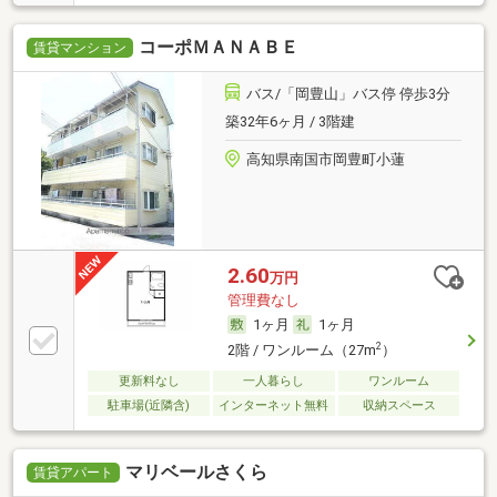
コーポＭＡＮＡＢＥ
賃貸マンション
バス/「岡豊山」バス停 停歩3分
築32年6ヶ月 / 3階建
高知県南国市岡豊町小蓮
2.60
万円
管理費なし
1ヶ月
1ヶ月
2
2階 / ワンルーム（27m
）
更新料なし
一人暮らし
ワンルーム
駐車場(近隣含)
インターネット無料
収納スペース
マリベールさくら
賃貸アパート