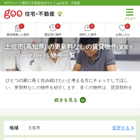
NTTグループ運営の不動産総合サイト goo住宅・不動産
1
0
0
0
最近検索した条件
最近見た物件
保存した条件
お気に入り
土佐市(高知県) の更新料なしの賃貸物件
(賃貸マ
物件一覧
ンション・アパート)
ひとつの家に長く住み続けたいと考える方にチェックしてほし
い、更新料なしの物件を紹介します。多くの物件は、賃貸契約を
更新する際に費用が発生します。更新のたびに家賃1～2カ月分を
続きを見る
支払わなければならないので、支出が増える点がデメリットだと
いえるでしょう。更新料なしの物件なら支出を抑えられるため、
お気に入りのお部屋に長く住めますよ。
地域
変更する
土佐市