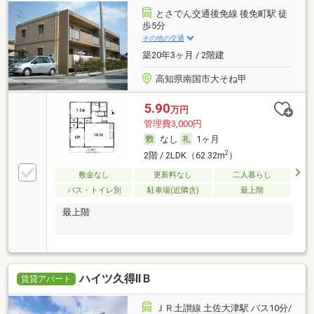
とさでん交通後免線 後免町駅 徒
歩5分
その他の交通
築20年3ヶ月 / 2階建
高知県南国市大そね甲
5.90
万円
管理費3,000円
なし
1ヶ月
2
2階 / 2LDK（62.32m
）
敷金なし
更新料なし
二人暮らし
バス・トイレ別
駐車場(近隣含)
最上階
最上階
ハイツ久得ⅡＢ
賃貸アパート
ＪＲ土讃線 土佐大津駅 バス10分/