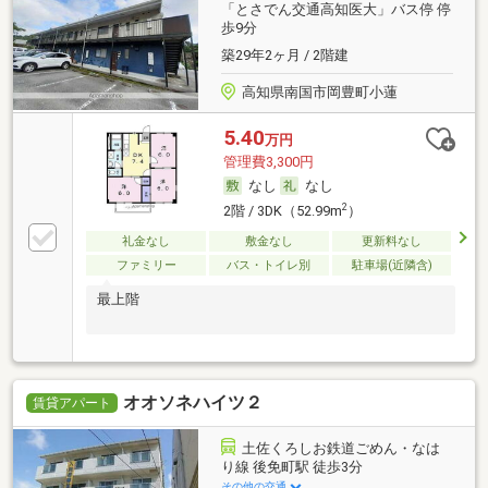
「とさでん交通高知医大」バス停 停
歩9分
築29年2ヶ月 / 2階建
高知県南国市岡豊町小蓮
5.40
万円
管理費3,300円
なし
なし
2
2階 / 3DK（52.99m
）
礼金なし
敷金なし
更新料なし
ファミリー
バス・トイレ別
駐車場(近隣含)
最上階
オオソネハイツ２
賃貸アパート
土佐くろしお鉄道ごめん・なは
り線 後免町駅 徒歩3分
その他の交通