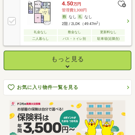
4.50
万円
管理費3,300円
なし
なし
2
2階 / 2LDK（49.47m
）
礼金なし
敷金なし
更新料なし
二人暮らし
バス・トイレ別
駐車場(近隣含)
もっと見る
お気に入り物件一覧を見る