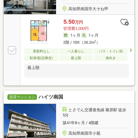
高知県南国市大そね甲
5.50
万円
管理費3,000円
1ヶ月
1ヶ月
2
2階 / 1DK（36.2m
）
更新料なし
一人暮らし
バス・トイレ別
駐車場(近隣含)
最上階
南向き
最上階
ハイツ南国
賃貸マンション
とさでん交通後免線 篠原駅 徒歩
5分
築41年8ヶ月 / 4階建
高知県南国市小籠