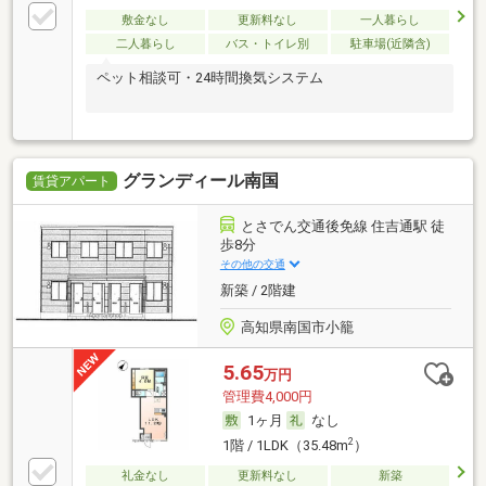
敷金なし
更新料なし
一人暮らし
二人暮らし
バス・トイレ別
駐車場(近隣含)
ペット相談可・24時間換気システム
グランディール南国
賃貸アパート
とさでん交通後免線 住吉通駅 徒
歩8分
その他の交通
新築 / 2階建
高知県南国市小籠
5.65
万円
管理費4,000円
1ヶ月
なし
2
1階 / 1LDK（35.48m
）
礼金なし
更新料なし
新築