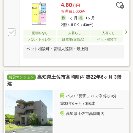
4.80
万円
管理費2,000円
1ヶ月
1ヶ月
2
2階 / 1LDK（43m
）
更新料なし
一人暮らし
二人暮らし
バス・トイレ別
駐車場(近隣含)
ペット相談可
ペット相談可・管理人巡回・最上階
高知県土佐市高岡町丙 築22年6ヶ月 3階
賃貸マンション
建
バス/「野田」バス停 停歩8分
築22年6ヶ月 / 3階建
高知県土佐市高岡町丙