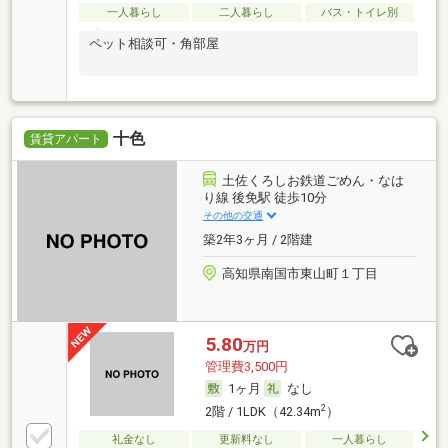
一人暮らし
二人暮らし
バス・トイレ別
ペット相談可・角部屋
十色
賃貸アパート
土佐くろしお鉄道ごめん・なは
り線 後免駅 徒歩10分
その他の交通
築2年3ヶ月 / 2階建
高知県南国市東山町１丁目
5.80
万円
管理費3,500円
1ヶ月
なし
2
2階 / 1LDK（42.34m
）
礼金なし
更新料なし
一人暮らし