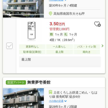
築30年6ヶ月 / 4階建
高知県南国市大そね甲
3.50
万円
管理費2,000円
1ヶ月
1ヶ月
2
4階 / 1K（28.6m
）
更新料なし
一人暮らし
バス・トイレ別
駐車場(近隣含)
最上階
南向き
最上階
舞豊夢壱番館
賃貸アパート
土佐くろしお鉄道ごめん・なは
り線 後免町駅 徒歩6分
その他の交通
築28年5ヶ月 / 2階建