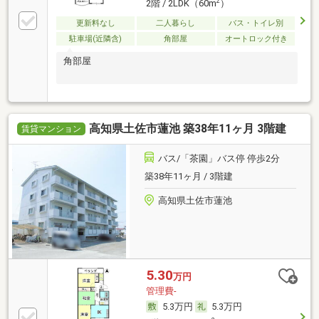
2
2階 / 2LDK（60m
）
更新料なし
二人暮らし
バス・トイレ別
駐車場(近隣含)
角部屋
オートロック付き
角部屋
高知県土佐市蓮池 築38年11ヶ月 3階建
賃貸マンション
バス/「茶園」バス停 停歩2分
築38年11ヶ月 / 3階建
高知県土佐市蓮池
5.30
万円
管理費-
5.3万円
5.3万円