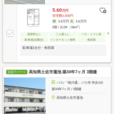
5.60
万円
管理費3,000円
5.6万円
5.6万円
2
2階 / 2LDK（56m
）
更新料なし
二人暮らし
バス・トイレ別
駐車場(近隣含)
インターネット無料
角部屋
駐車場2台分・角部屋
高知県土佐市蓮池 築30年7ヶ月 3階建
賃貸アパート
バス/「鳴川通」バス停 停歩3分
築30年7ヶ月 / 3階建
高知県土佐市蓮池