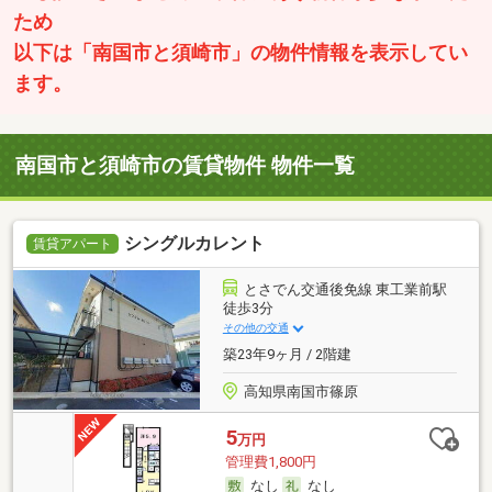
ため
以下は「南国市と須崎市」の物件情報を表示してい
ます。
南国市と須崎市の賃貸物件 物件一覧
シングルカレント
賃貸アパート
とさでん交通後免線 東工業前駅
徒歩3分
その他の交通
築23年9ヶ月 / 2階建
高知県南国市篠原
5
万円
管理費1,800円
なし
なし