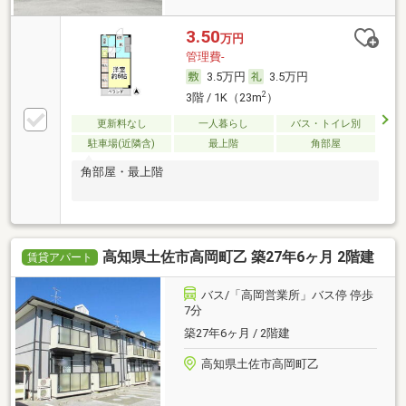
3.50
万円
管理費-
3.5万円
3.5万円
2
3階 / 1K（23m
）
更新料なし
一人暮らし
バス・トイレ別
駐車場(近隣含)
最上階
角部屋
角部屋・最上階
高知県土佐市高岡町乙 築27年6ヶ月 2階建
賃貸アパート
バス/「高岡営業所」バス停 停歩
7分
築27年6ヶ月 / 2階建
高知県土佐市高岡町乙