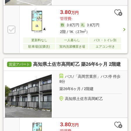
3.80
万円
管理費-
3.8万円
3.8万円
2
2階 / 1K（27m
）
更新料なし
一人暮らし
バス・トイレ別
駐車場(近隣含)
室内洗濯機置き場
エアコン付き
高知県土佐市高岡町乙 築26年6ヶ月 2階建
賃貸アパート
バス/「高岡営業所」バス停 停歩
8分
築26年6ヶ月 / 2階建
高知県土佐市高岡町乙
3.80
万円
管理費-