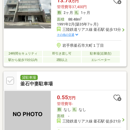
13.75
万円
管理費等37,400円
2ヶ月
1ヶ月
2
面積
88.48m
1991年2月(築35年7ヶ月)
三陸鉄道リアス線 釜石駅 徒歩13分
その他の交通
岩手県釜石市大町１丁目
24時間セキュリティ
即引き渡し可
駐車場(近隣含)
駅から徒歩15分以内
2階以上
エレベーター
貸駐車場
釜石中妻駐車場
0.55
万円
管理費等-
なし
なし
面積
-
三陸鉄道リアス線 釜石駅 徒歩21分