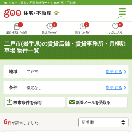
NTTグループ運営の不動産総合サイト goo住宅・不動産
1
0
0
0
最近検索した条件
最近見た物件
保存した条件
お気に入り
二戸市(岩手県)の賃貸店舗・賃貸事務所・月極駐
車場 物件一覧
地域
変更する
二戸市
条件
変更する
指定なし
検索条件を保存
新着メールを受取る
6
件
が該当しました。