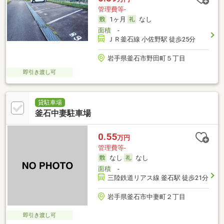
管理費等-
1ヶ月
なし
面積
-
ＪＲ釜石線 小佐野駅 徒歩25分
岩手県釜石市野田町５丁目
即引き渡し可
貸駐車場
釜石中妻駐車場
0.55
万円
管理費等-
なし
なし
面積
-
三陸鉄道リアス線 釜石駅 徒歩21分
岩手県釜石市中妻町２丁目
即引き渡し可