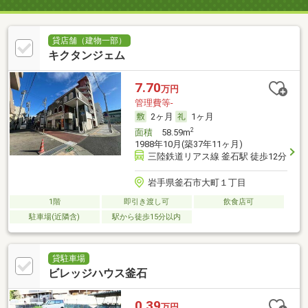
貸店舗（建物一部）
キクタンジェム
7.70
万円
管理費等-
2ヶ月
1ヶ月
2
面積
58.59m
1988年10月(築37年11ヶ月)
三陸鉄道リアス線 釜石駅 徒歩12分
岩手県釜石市大町１丁目
1階
即引き渡し可
飲食店可
駐車場(近隣含)
駅から徒歩15分以内
貸駐車場
ビレッジハウス釜石
0.39
万円