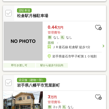
貸駐車場
松倉駅月極駐車場
0.44
万円
管理費等-
なし
なし
面積
-
ＪＲ釜石線 松倉駅 徒歩1分
岩手県釜石市甲子町第１０地割
即引き渡し可
駅から徒歩1分以内
貸店舗（建物一部）
岩手県八幡平市荒屋新町
3
万円
管理費等-
2ヶ月
なし