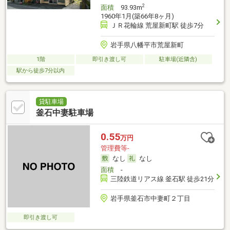
2
面積
93.93m
1960年1月(築66年8ヶ月)
ＪＲ花輪線 荒屋新町駅 徒歩7分
岩手県八幡平市荒屋新町
1階
即引き渡し可
駐車場(近隣含)
駅から徒歩7分以内
貸駐車場
釜石中妻駐車場
0.55
万円
管理費等-
なし
なし
面積
-
三陸鉄道リアス線 釜石駅 徒歩21分
岩手県釜石市中妻町２丁目
即引き渡し可