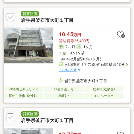
貸事務所
岩手県釜石市大町１丁目
10.45
万円
管理費等26,400円
2ヶ月
1ヶ月
2
面積
69.19m
1991年2月(築35年7ヶ月)
三陸鉄道リアス線 釜石駅 徒歩13分
その他の交通
岩手県釜石市大町１丁目
24時間セキュリティ
即引き渡し可
駐車場(近隣含)
駅から徒歩15分以内
2階以上
エレベーター
貸事務所
岩手県釜石市大町１丁目