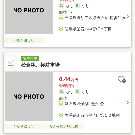
なし
なし
面積
-
三陸鉄道リアス線 釜石駅 徒歩21分
岩手県釜石市中妻町２丁目
即引き渡し可
貸駐車場
松倉駅月極駐車場
0.44
万円
管理費等-
なし
なし
面積
-
釜石線 松倉駅 徒歩1分
岩手県釜石市甲子町第１０地割
即引き渡し可
駅から徒歩1分以内