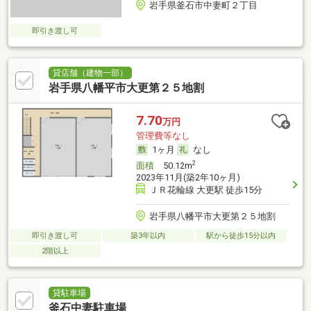
岩手県釜石市中妻町２丁目
即引き渡し可
貸店舗（建物一部）
岩手県八幡平市大更第２５地割
7.70
万円
管理費等なし
1ヶ月
なし
2
面積
50.12m
2023年11月(築2年10ヶ月)
ＪＲ花輪線 大更駅 徒歩15分
岩手県八幡平市大更第２５地割
即引き渡し可
築3年以内
駅から徒歩15分以内
2階以上
貸駐車場
釜石中妻駐車場