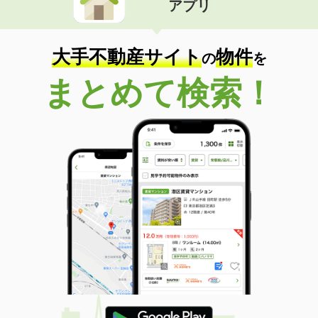
アプリ
大手不動産サイト
物件
の
を
まとめて検索！