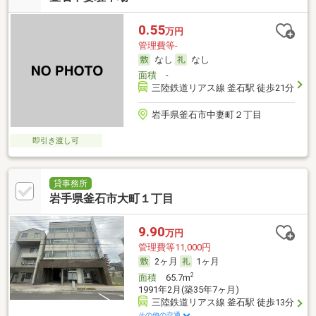
0.55
万円
管理費等-
なし
なし
面積
-
三陸鉄道リアス線 釜石駅 徒歩21分
岩手県釜石市中妻町２丁目
即引き渡し可
貸事務所
岩手県釜石市大町１丁目
9.90
万円
管理費等11,000円
2ヶ月
1ヶ月
2
面積
65.7m
1991年2月(築35年7ヶ月)
三陸鉄道リアス線 釜石駅 徒歩13分
その他の交通