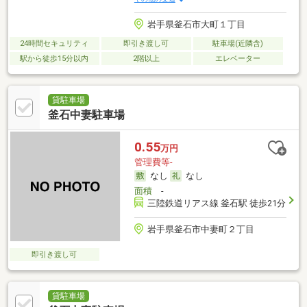
岩手県釜石市大町１丁目
24時間セキュリティ
即引き渡し可
駐車場(近隣含)
駅から徒歩15分以内
2階以上
エレベーター
貸駐車場
釜石中妻駐車場
0.55
万円
管理費等-
なし
なし
面積
-
三陸鉄道リアス線 釜石駅 徒歩21分
岩手県釜石市中妻町２丁目
即引き渡し可
貸駐車場