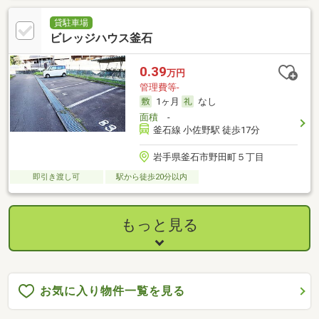
貸駐車場
ビレッジハウス釜石
0.39
万円
管理費等-
1ヶ月
なし
面積
-
釜石線 小佐野駅 徒歩17分
岩手県釜石市野田町５丁目
即引き渡し可
駅から徒歩20分以内
もっと見る
お気に入り物件一覧を見る