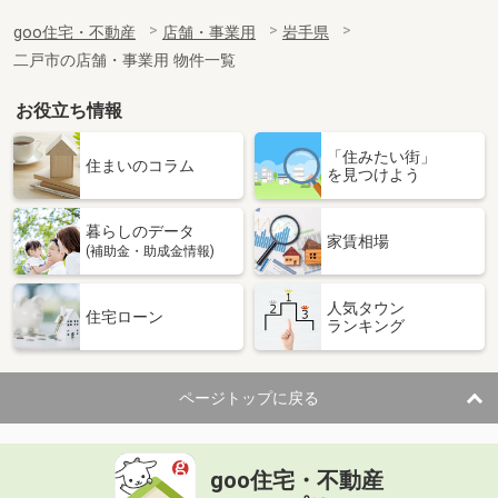
goo住宅・不動産
店舗・事業用
岩手県
二戸市の店舗・事業用 物件一覧
お役立ち情報
「住みたい街」
住まいのコラム
を見つけよう
暮らしのデータ
家賃相場
(補助金・助成金情報)
人気タウン
住宅ローン
ランキング
ページトップに戻る
goo住宅・不動産