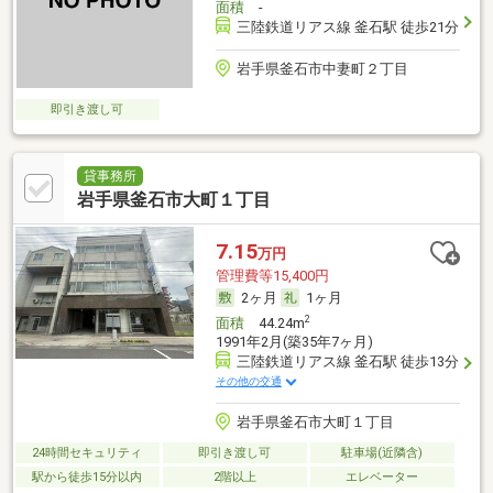
面積
-
三陸鉄道リアス線 釜石駅 徒歩21分
岩手県釜石市中妻町２丁目
即引き渡し可
貸事務所
岩手県釜石市大町１丁目
7.15
万円
管理費等15,400円
2ヶ月
1ヶ月
2
面積
44.24m
1991年2月(築35年7ヶ月)
三陸鉄道リアス線 釜石駅 徒歩13分
その他の交通
岩手県釜石市大町１丁目
24時間セキュリティ
即引き渡し可
駐車場(近隣含)
駅から徒歩15分以内
2階以上
エレベーター