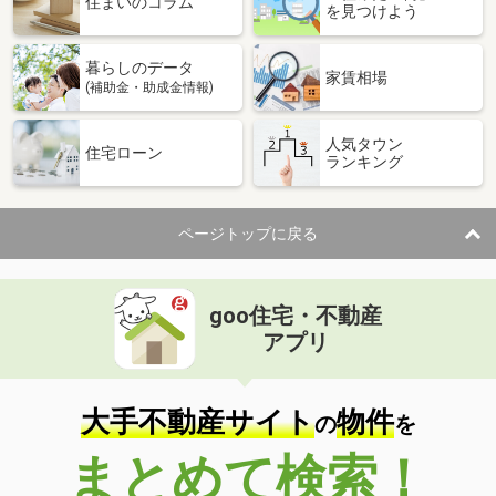
住まいのコラム
を見つけよう
暮らしのデータ
家賃相場
(補助金・助成金情報)
人気タウン
住宅ローン
ランキング
ページトップに戻る
goo住宅・不動産
アプリ
大手不動産サイト
物件
の
を
まとめて検索！