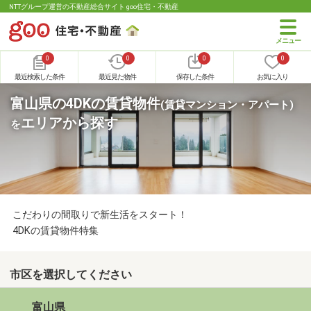
NTTグループ運営の不動産総合サイト goo住宅・不動産
0
0
0
0
最近検索した条件
最近見た物件
保存した条件
お気に入り
富山県の4DKの賃貸物件
(賃貸マンション・アパート)
エリアから探す
を
こだわりの間取りで新生活をスタート！
4DKの賃貸物件特集
市区を選択してください
富山県