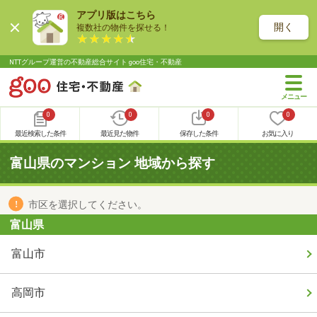
アプリ版はこちら
開く
複数社の物件を探せる！
NTTグループ運営の不動産総合サイト goo住宅・不動産
0
0
0
0
最近検索した条件
最近見た物件
保存した条件
お気に入り
富山県のマンション 地域から探す
市区を選択してください。
富山県
富山市
高岡市