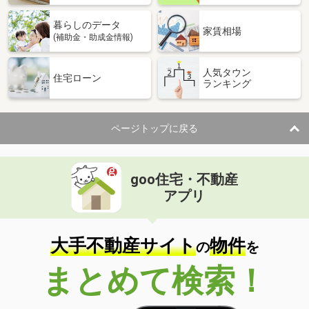
暮らしのデータ
家賃相場
(補助金・助成金情報)
人気タウン
住宅ローン
ランキング
ページトップに戻る
goo住宅・不動産
アプリ
大手不動産サイト
物件
の
を
まとめて検索！