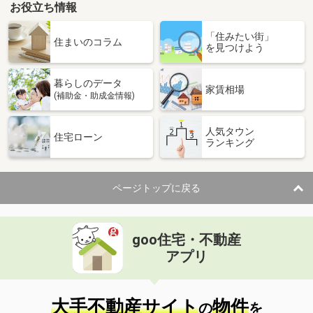
お役立ち情報
「住みたい街」
住まいのコラム
を見つけよう
暮らしのデータ
家賃相場
(補助金・助成金情報)
人気タウン
住宅ローン
ランキング
ページトップに戻る
goo住宅・不動産
アプリ
大手不動産サイト
物件
の
を