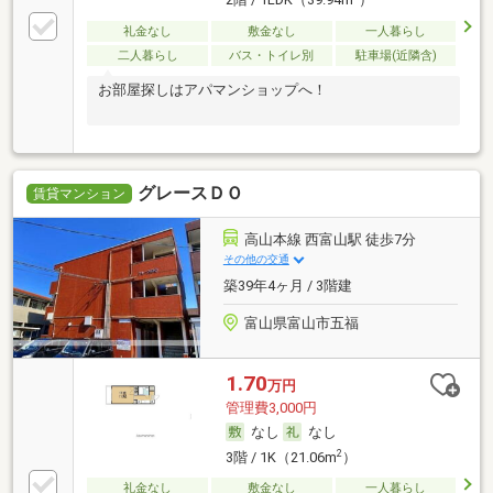
2階 / 1LDK（39.94m
）
礼金なし
敷金なし
一人暮らし
二人暮らし
バス・トイレ別
駐車場(近隣含)
お部屋探しはアパマンショップへ！
グレースＤＯ
賃貸マンション
高山本線 西富山駅 徒歩7分
その他の交通
築39年4ヶ月 / 3階建
富山県富山市五福
1.70
万円
管理費3,000円
なし
なし
2
3階 / 1K（21.06m
）
礼金なし
敷金なし
一人暮らし