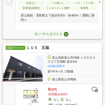
礼金なし
一人暮らし
バス・トイレ別
駐車場(近隣含)
インターネット無料
角部屋
富山地鉄・荒町駅まで徒歩約5分・約400ｍ！通勤に便
利♪♪
残り1件を表示する
ＬＵＸ 五福
賃貸アパート
富山地鉄富山市内線 トヨタＧス
クエア五福駅 徒歩6分
その他の交通
築1年4ヶ月 / 2階建
富山県富山市鵯島
6
万円
管理費4,000円
なし
なし
2