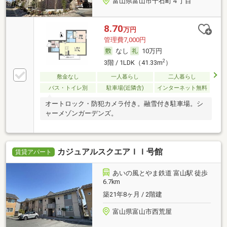
富山県富山市千石町４丁目
8.70
万円
管理費7,000円
なし
10万円
2
3階 / 1LDK（41.33m
）
敷金なし
一人暮らし
二人暮らし
バス・トイレ別
駐車場(近隣含)
インターネット無料
オートロック・防犯カメラ付き。融雪付き駐車場。シ
ャーメゾンガーデンズ。
カジュアルスクエアＩＩ号館
賃貸アパート
あいの風とやま鉄道 富山駅 徒歩
6.7km
築21年8ヶ月 / 2階建
富山県富山市西荒屋