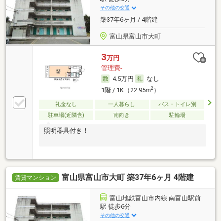
その他の交通
築37年6ヶ月 / 4階建
富山県富山市大町
3
万円
管理費-
4.5万円
なし
2
1階 / 1K（22.95m
）
礼金なし
一人暮らし
バス・トイレ別
駐車場(近隣含)
南向き
駐輪場
照明器具付き！
富山県富山市大町 築37年6ヶ月 4階建
賃貸マンション
富山地鉄富山市内線 南富山駅前
駅 徒歩6分
その他の交通