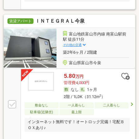
ＩＮＴＥＧＲＡＬ今泉
賃貸アパート
富山地鉄富山市内線 南富山駅前
駅 徒歩11分
その他の交通
築2年6ヶ月 / 2階建
富山県富山市今泉
5.80
万円
管理費4,000円
なし
1ヶ月
2
2階 / 1LDK（31.12m
）
敷金なし
一人暮らし
二人暮らし
駐車場(近隣含)
最上階
インターネット無料です！オートロック完備！宅配Ｂ
ＯＸあり♪