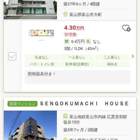
築37年6ヶ月 / 4階建
富山県富山市大町
4.30
万円
管理費-
6.4万円
なし
2
3階 / 1LDK（42m
）
礼金なし
一人暮らし
二人暮らし
バス・トイレ別
駐車場(近隣含)
南向き
照明器具付き！
ＳＥＮＧＯＫＵＭＡＣＨＩ ＨＯＵＳＥ
賃貸マンション
富山地鉄富山市内線 広貫堂前駅
徒歩10分
築3年7ヶ月 / 3階建