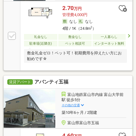
2.70
万円
管理費4,000円
なし
なし
2
4階 / 1K（24.8m
）
礼金なし
敷金なし
一人暮らし
駐車場(近隣含)
ペット相談可
インターネット無料
敷金礼金ゼロ！ペット可！初期費用を抑えたい方にお
勧めです☆
アバンティ五福
賃貸アパート
富山地鉄富山市内線 富山大学前
駅 徒歩5分
その他の交通
築10年6ヶ月 / 2階建
富山県富山市五福
4.60