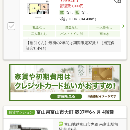
万円
管理費3,000円
なし
なし
2
2階 / 1LDK（34.43m
）
礼金なし
敷金なし
一人暮らし
二人暮らし
バス・トイレ別
南向き
【割引くん】最初の2年間は期間限定家賃！（指定保
証会社必須）
富山県富山市大町 築37年6ヶ月 4階建
賃貸マンション
富山地鉄富山市内線 南富山駅前
駅 徒歩6分