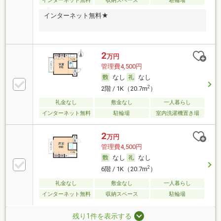
インターネット無料
収納スペース
駐輪場
インターネット無料★
2
万円
管理費4,500円
なし
なし
2
2階 / 1K（20.7m
）
礼金なし
敷金なし
一人暮らし
インターネット無料
駐輪場
室内洗濯機置き場
2
万円
管理費4,500円
なし
なし
2
6階 / 1K（20.7m
）
礼金なし
敷金なし
一人暮らし
インターネット無料
収納スペース
駐輪場
残り1件を表示する