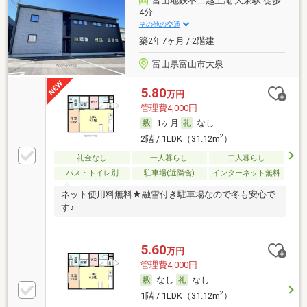
富山地鉄不二越上滝 大泉駅 徒歩
4分
その他の交通
築2年7ヶ月 / 2階建
富山県富山市大泉
5.80
万円
管理費4,000円
1ヶ月
なし
2
2階 / 1LDK（31.12m
）
礼金なし
一人暮らし
二人暮らし
バス・トイレ別
駐車場(近隣含)
インターネット無料
ネット使用料無料★融雪付き駐車場なので冬も安心で
す♪
5.60
万円
管理費4,000円
なし
なし
2
1階 / 1LDK（31.12m
）