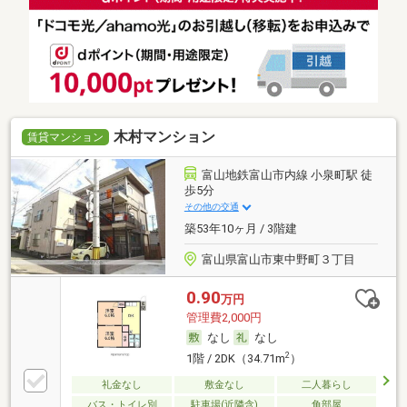
木村マンション
賃貸マンション
富山地鉄富山市内線 小泉町駅 徒
歩5分
その他の交通
築53年10ヶ月 / 3階建
富山県富山市東中野町３丁目
0.90
万円
管理費2,000円
なし
なし
2
1階 / 2DK（34.71m
）
礼金なし
敷金なし
二人暮らし
バス・トイレ別
駐車場(近隣含)
角部屋