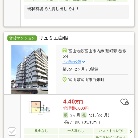
現状有姿での貸し出しです！
リュミエ白銀
賃貸マンション
富山地鉄富山市内線 荒町駅 徒歩
5分
その他の交通
築35年2ヶ月 / 8階建
富山県富山市白銀町
4.40
万円
管理費6,000円
2ヶ月
なし(2ヶ月)
2
7階 / 1DK（35.15m
）
礼金なし
一人暮らし
バス・トイレ別
モニタ付インターホ