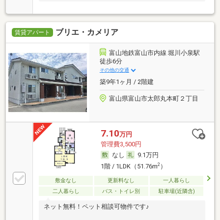
ブリエ・カメリア
賃貸アパート
富山地鉄富山市内線 堀川小泉駅
徒歩6分
その他の交通
築9年1ヶ月 / 2階建
富山県富山市太郎丸本町２丁目
7.10
万円
管理費3,500円
なし
9.1万円
2
1階 / 1LDK（51.76m
）
敷金なし
更新料なし
一人暮らし
二人暮らし
バス・トイレ別
駐車場(近隣含)
ネット無料！ペット相談可物件です♪