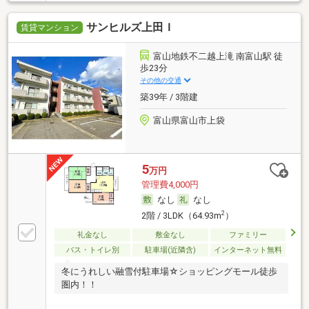
サンヒルズ上田Ｉ
賃貸マンション
富山地鉄不二越上滝 南富山駅 徒
歩23分
その他の交通
築39年 / 3階建
富山県富山市上袋
5
万円
管理費4,000円
なし
なし
2
2階 / 3LDK（64.93m
）
礼金なし
敷金なし
ファミリー
バス・トイレ別
駐車場(近隣含)
インターネット無料
冬にうれしい融雪付駐車場☆ショッピングモール徒歩
圏内！！