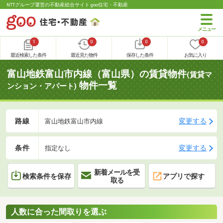
NTTグループ運営の不動産総合サイト goo住宅・不動産
1
0
0
0
最近検索した条件
最近見た物件
保存した条件
お気に入り
富山地鉄富山市内線（富山県）の賃貸物件
(賃貸マ
物件一覧
ンション・アパート)
路線
変更する
富山地鉄富山市内線
条件
変更する
指定なし
新着メールを受
検索条件を保存
アプリで探す
取る
人数に合った間取りを選ぶ