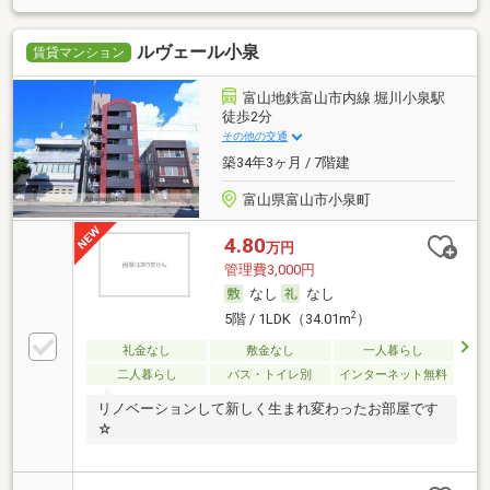
ルヴェール小泉
賃貸マンション
富山地鉄富山市内線 堀川小泉駅
徒歩2分
その他の交通
築34年3ヶ月 / 7階建
富山県富山市小泉町
4.80
万円
管理費3,000円
なし
なし
2
5階 / 1LDK（34.01m
）
礼金なし
敷金なし
一人暮らし
二人暮らし
バス・トイレ別
インターネット無料
リノベーションして新しく生まれ変わったお部屋です
☆