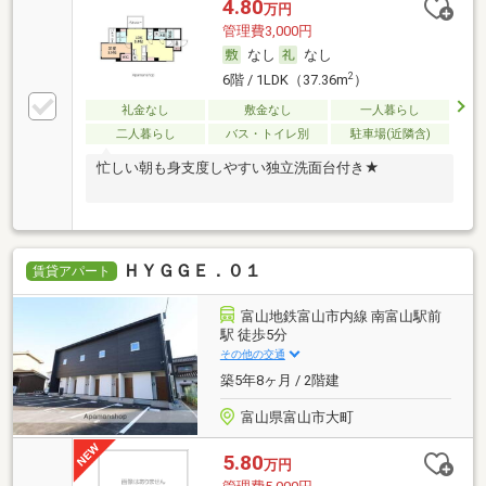
4.80
万円
管理費3,000円
なし
なし
2
6階 / 1LDK（37.36m
）
礼金なし
敷金なし
一人暮らし
二人暮らし
バス・トイレ別
駐車場(近隣含)
忙しい朝も身支度しやすい独立洗面台付き★
ＨＹＧＧＥ．０１
賃貸アパート
富山地鉄富山市内線 南富山駅前
駅 徒歩5分
その他の交通
築5年8ヶ月 / 2階建
富山県富山市大町
5.80
万円