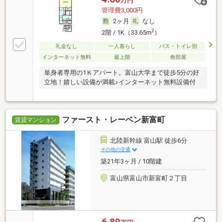
万円
管理費3,000円
2ヶ月
なし
2
2階 / 1K（33.65m
）
礼金なし
一人暮らし
バス・トイレ別
インターネット無料
最上階
角部屋
単身者専用の1Ｋアパート。富山大学まで徒歩5分の好
立地！嬉しい設備が満載♪インターネット無料設備付
ファースト・レーベン新富町
賃貸マンション
北陸新幹線 富山駅 徒歩6分
その他の交通
築21年3ヶ月 / 10階建
富山県富山市新富町２丁目
6.80