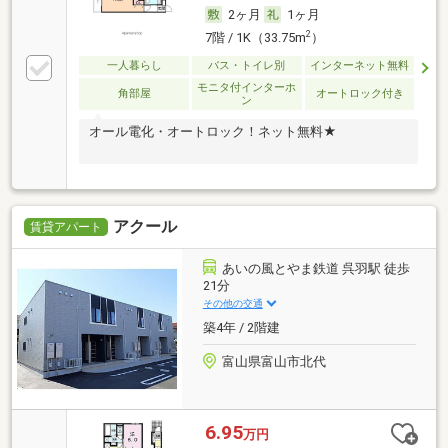
2ヶ月
1ヶ月
2
7階 / 1K（33.75m
）
一人暮らし
バス・トイレ別
インターネット無料
モニタ付インターホ
角部屋
オートロック付き
ン
オール電化・オートロック！ネット無料★
アクール
賃貸アパート
あいの風とやま鉄道 呉羽駅 徒歩
21分
その他の交通
築4年 / 2階建
富山県富山市北代
6.95
万円