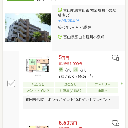
富山地鉄富山市内線 堀川小泉駅
徒歩3分
その他の交通
築43年5ヶ月 / 5階建
富山県富山市堀川小泉町
5
万円
管理費3,000円
なし
なし
2
3階 / 3DK（65.63m
）
礼金なし
敷金なし
ファミリー
バス・トイレ別
駐車場(近隣含)
角部屋
初回来店時、ポンタポイント10ポイントプレゼント！
6.50
万円