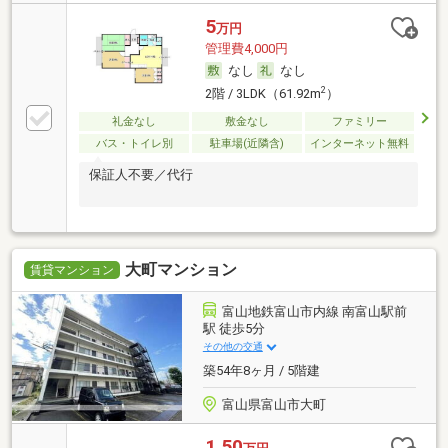
5
万円
管理費4,000円
なし
なし
2
2階 / 3LDK（61.92m
）
礼金なし
敷金なし
ファミリー
バス・トイレ別
駐車場(近隣含)
インターネット無料
保証人不要／代行
大町マンション
賃貸マンション
富山地鉄富山市内線 南富山駅前
駅 徒歩5分
その他の交通
築54年8ヶ月 / 5階建
富山県富山市大町
1.50