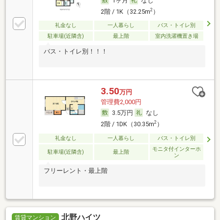
1ヶ月
なし
2
2階 / 1K（32.25m
）
礼金なし
一人暮らし
バス・トイレ別
駐車場(近隣含)
最上階
室内洗濯機置き場
バス・トイレ別！！！
3.50
万円
管理費2,000円
3.5万円
なし
2
2階 / 1DK（30.35m
）
礼金なし
一人暮らし
バス・トイレ別
モニタ付インターホ
駐車場(近隣含)
最上階
ン
フリーレント・最上階
北野ハイツ
賃貸マンション