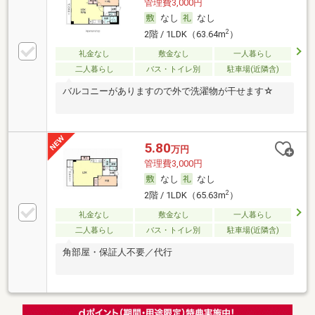
管理費3,000円
なし
なし
2
2階 / 1LDK（63.64m
）
礼金なし
敷金なし
一人暮らし
二人暮らし
バス・トイレ別
駐車場(近隣含)
バルコニーがありますので外で洗濯物が干せます☆
5.80
万円
管理費3,000円
なし
なし
2
2階 / 1LDK（65.63m
）
礼金なし
敷金なし
一人暮らし
二人暮らし
バス・トイレ別
駐車場(近隣含)
角部屋・保証人不要／代行