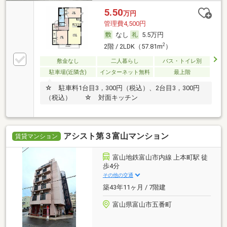
5.50
万円
管理費4,500円
なし
5.5万円
2
2階 / 2LDK（57.81m
）
敷金なし
二人暮らし
バス・トイレ別
駐車場(近隣含)
インターネット無料
最上階
☆ 駐車料1台目3，300円（税込）、2台目3，300円
（税込） ☆ 対面キッチン
アシスト第３富山マンション
賃貸マンション
富山地鉄富山市内線 上本町駅 徒
歩4分
その他の交通
築43年11ヶ月 / 7階建
富山県富山市五番町