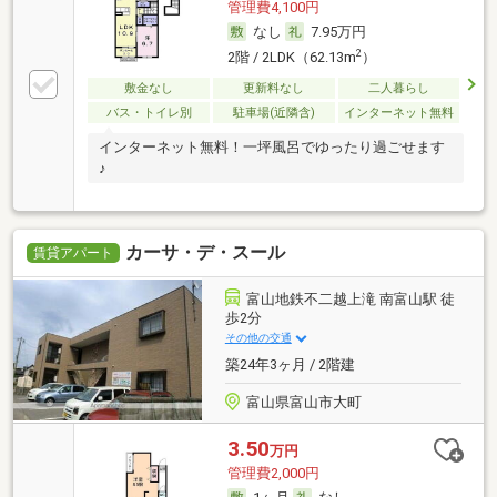
管理費4,100円
なし
7.95万円
2
2階 / 2LDK（62.13m
）
敷金なし
更新料なし
二人暮らし
バス・トイレ別
駐車場(近隣含)
インターネット無料
インターネット無料！一坪風呂でゆったり過ごせます
♪
カーサ・デ・スール
賃貸アパート
富山地鉄不二越上滝 南富山駅 徒
歩2分
その他の交通
築24年3ヶ月 / 2階建
富山県富山市大町
3.50
万円
管理費2,000円