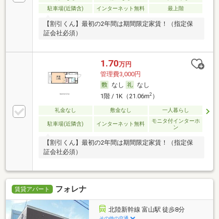
駐車場(近隣含)
インターネット無料
最上階
【割引くん】最初の2年間は期間限定家賃！（指定保
証会社必須）
1.70
万円
管理費3,000円
なし
なし
2
1階 / 1K（21.06m
）
礼金なし
敷金なし
一人暮らし
モニタ付インターホ
駐車場(近隣含)
インターネット無料
ン
【割引くん】最初の2年間は期間限定家賃！（指定保
証会社必須）
フォレナ
賃貸アパート
北陸新幹線 富山駅 徒歩8分
その他の交通