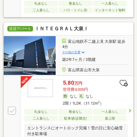
礼金なし
敷金なし
一人暮らし
二人暮らし
バス・トイレ別
インターネット無料
ＩＮＴＥＧＲＡＬ大泉Ｉ
賃貸アパート
富山地鉄不二越上滝 大泉駅 徒歩
4分
その他の交通
築2年7ヶ月 / 2階建
富山県富山市大泉
5.80
万円
管理費4,000円
なし
なし
2
2階 / 1LDK（31.12m
）
礼金なし
敷金なし
一人暮らし
二人暮らし
駐車場(近隣含)
最上階
エントランスにオートロック完備！雪の日に安心融雪
付き駐車場