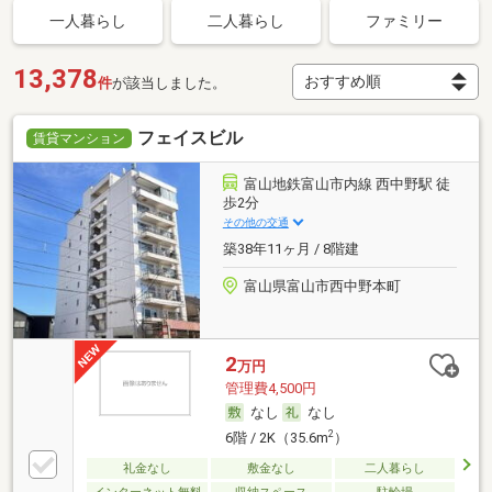
一人暮らし
二人暮らし
ファミリー
13,378
件
が該当しました。
フェイスビル
賃貸マンション
富山地鉄富山市内線 西中野駅 徒
歩2分
その他の交通
築38年11ヶ月 / 8階建
富山県富山市西中野本町
2
万円
管理費4,500円
なし
なし
2
6階 / 2K（35.6m
）
礼金なし
敷金なし
二人暮らし