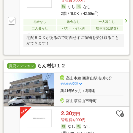
管理費5,000円
なし
なし
2
2階 / 1LDK（42.58m
）
礼金なし
敷金なし
一人暮らし
二人暮らし
バス・トイレ別
駐車場(近隣含)
宅配ＢＯＸがあるので対面せずに荷物を受け取ること
ができます！
らん村伊１２
賃貸マンション
高山本線 西富山駅 徒歩6分
その他の交通
築41年6ヶ月 / 3階建
富山県富山市寺町
2.30
万円
管理費4,000円
なし
なし
2