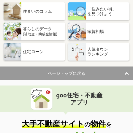
「住みたい街」
住まいのコラム
を見つけよう
暮らしのデータ
家賃相場
(補助金・助成金情報)
人気タウン
住宅ローン
ランキング
ページトップに戻る
goo住宅・不動産
アプリ
大手不動産サイト
物件
の
を