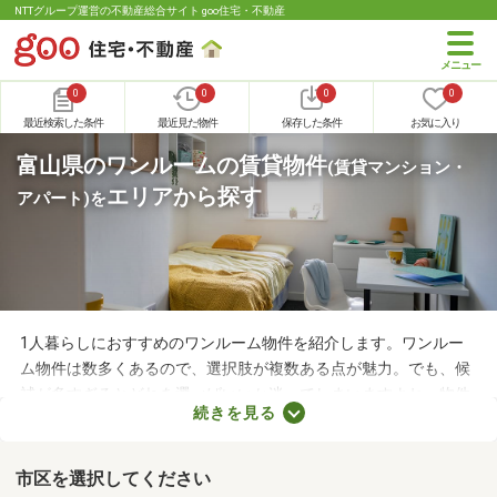
NTTグループ運営の不動産総合サイト goo住宅・不動産
0
0
0
0
最近検索した条件
最近見た物件
保存した条件
お気に入り
富山県のワンルームの賃貸物件
(賃貸マンション・
エリアから探す
アパート)
を
1人暮らしにおすすめのワンルーム物件を紹介します。ワンルー
ム物件は数多くあるので、選択肢が複数ある点が魅力。でも、候
補が多すぎるとどれを選べばいいか迷ってしまいますよね。物件
続きを見る
を選ぶときは、間取り・設備・家賃などをチェックすることがお
すすめ。複数の条件を見比べて、希望や好みにぴったりのお部屋
を見つけましょう。
市区を選択してください