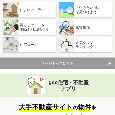
「住みたい街」
住まいのコラム
を見つけよう
暮らしのデータ
家賃相場
(補助金・助成金情報)
人気タウン
住宅ローン
ランキング
ページトップに戻る
goo住宅・不動産
アプリ
大手不動産サイト
物件
の
を