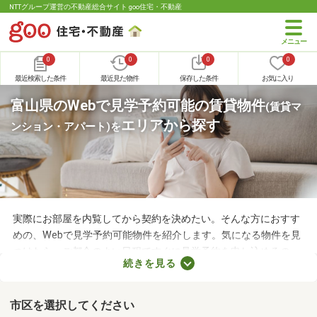
NTTグループ運営の不動産総合サイト goo住宅・不動産
0
0
0
0
最近検索した条件
最近見た物件
保存した条件
お気に入り
富山県のWebで見学予約可能の賃貸物件
(賃貸マ
エリアから探す
ンション・アパート)
を
実際にお部屋を内覧してから契約を決めたい。そんな方におすす
めの、Webで見学予約可能物件を紹介します。気になる物件を見
つけたら、ご都合のよい日程ですぐに見学予約を申し込めるの
続きを見る
で、お部屋探しもスムーズに進みますよ。複数のお部屋を実際に
見比べて、快適に暮らせる物件を探してみてくださいね。
市区を選択してください