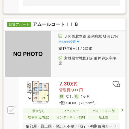
アムールコートＩＩＢ
賃貸アパート
ＪＲ東北本線 新利府駅 徒歩27分
その他の交通
築17年6ヶ月 / 2階建
宮城県宮城郡利府町神谷沢字塚
元
7.30
万円
管理費5,000円
なし
1ヶ月
2
2階 / 3LDK（73.25m
）
敷金なし
ファミリー
バス・トイレ別
駐車場(近隣含)
インターネット無料
最上階
角部屋・最上階・保証人不要／代行 ・初期費用カード