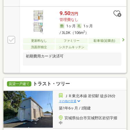
9.50
万円
管理費なし
1ヶ月
1ヶ月
2
/ 3LDK（106m
）
更新料なし
ファミリー
駐車場(近隣含)
洗面所独立
システムキッチン
初期費用カード決済可
トラスト・ツリー
賃貸一戸建て
ＪＲ東北本線 岩切駅 徒歩26分
その他の交通
築1年6ヶ月 / 2階建
宮城県仙台市宮城野区岩切字畑
中