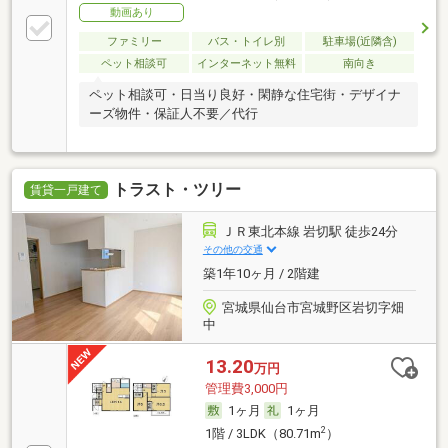
動画あり
ファミリー
バス・トイレ別
駐車場(近隣含)
ペット相談可
インターネット無料
南向き
ペット相談可・日当り良好・閑静な住宅街・デザイナ
ーズ物件・保証人不要／代行
トラスト・ツリー
賃貸一戸建て
ＪＲ東北本線 岩切駅 徒歩24分
その他の交通
築1年10ヶ月 / 2階建
宮城県仙台市宮城野区岩切字畑
中
13.20
万円
管理費3,000円
1ヶ月
1ヶ月
2
1階 / 3LDK（80.71m
）