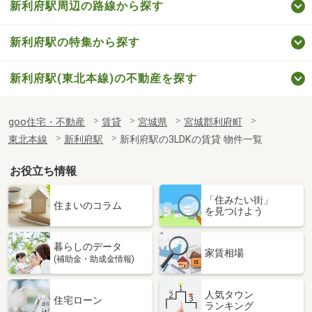
新利府駅周辺の路線から探す
新利府駅の特集から探す
新利府駅(東北本線)の不動産を探す
goo住宅・不動産
賃貸
宮城県
宮城郡利府町
東北本線
新利府駅
新利府駅の3LDKの賃貸 物件一覧
お役立ち情報
「住みたい街」
住まいのコラム
を見つけよう
暮らしのデータ
家賃相場
(補助金・助成金情報)
人気タウン
住宅ローン
ランキング