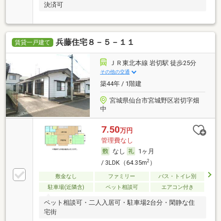
決済可
兵藤住宅８－５－１１
賃貸一戸建て
ＪＲ東北本線 岩切駅 徒歩25分
その他の交通
築44年 / 1階建
宮城県仙台市宮城野区岩切字畑
中
7.50
万円
管理費なし
なし
1ヶ月
2
/ 3LDK（64.35m
）
敷金なし
ファミリー
バス・トイレ別
駐車場(近隣含)
ペット相談可
エアコン付き
ペット相談可・二人入居可・駐車場2台分・閑静な住
宅街