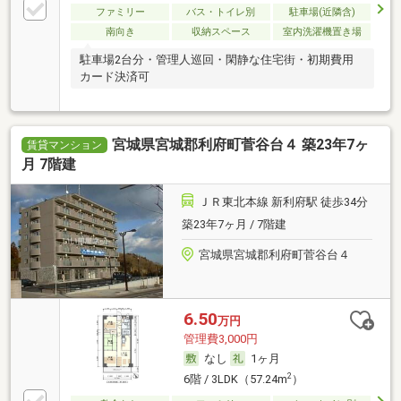
ファミリー
バス・トイレ別
駐車場(近隣含)
南向き
収納スペース
室内洗濯機置き場
駐車場2台分・管理人巡回・閑静な住宅街・初期費用
カード決済可
宮城県宮城郡利府町菅谷台４ 築23年7ヶ
賃貸マンション
月 7階建
ＪＲ東北本線 新利府駅 徒歩34分
築23年7ヶ月 / 7階建
宮城県宮城郡利府町菅谷台４
6.50
万円
管理費3,000円
なし
1ヶ月
2
6階 / 3LDK（57.24m
）