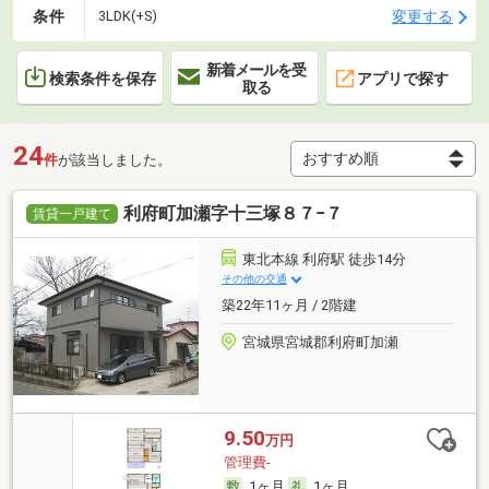
条件
変更する
3LDK(+S)
新着メールを受
検索条件を保存
アプリで探す
取る
24
件
が該当しました。
利府町加瀬字十三塚８７−７
賃貸一戸建て
東北本線 利府駅 徒歩14分
その他の交通
築22年11ヶ月 / 2階建
宮城県宮城郡利府町加瀬
9.50
万円
管理費-
1ヶ月
1ヶ月