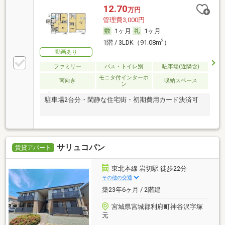
12.70
万円
管理費3,000円
1ヶ月
1ヶ月
2
1階 / 3LDK（91.08m
）
動画あり
ファミリー
バス・トイレ別
駐車場(近隣含)
モニタ付インターホ
南向き
収納スペース
ン
駐車場2台分・閑静な住宅街・初期費用カード決済可
サリュコパン
賃貸アパート
東北本線 岩切駅 徒歩22分
その他の交通
築23年6ヶ月 / 2階建
宮城県宮城郡利府町神谷沢字塚
元