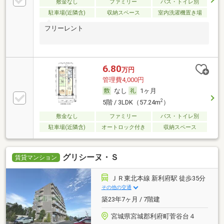
敷金なし
ファミリー
バス・トイレ別
駐車場(近隣含)
収納スペース
室内洗濯機置き場
フリーレント
6.80
万円
管理費4,000円
なし
1ヶ月
2
5階 / 3LDK（57.24m
）
敷金なし
ファミリー
バス・トイレ別
駐車場(近隣含)
オートロック付き
収納スペース
グリシーヌ・Ｓ
賃貸マンション
ＪＲ東北本線 新利府駅 徒歩35分
その他の交通
築23年7ヶ月 / 7階建
宮城県宮城郡利府町菅谷台４