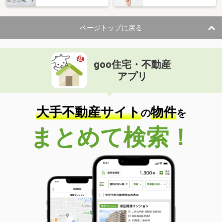
ページトップに戻る
goo住宅・不動産
アプリ
大手不動産サイト
物件
の
を
まとめて検索！