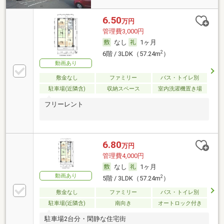
6.50
万円
管理費3,000円
なし
1ヶ月
2
6階 / 3LDK（57.24m
）
動画あり
敷金なし
ファミリー
バス・トイレ別
駐車場(近隣含)
収納スペース
室内洗濯機置き場
フリーレント
6.80
万円
管理費4,000円
なし
1ヶ月
動画あり
2
5階 / 3LDK（57.24m
）
敷金なし
ファミリー
バス・トイレ別
駐車場(近隣含)
南向き
オートロック付き
駐車場2台分・閑静な住宅街