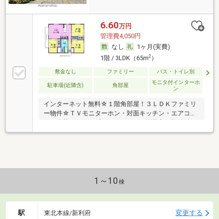
6.60
万円
管理費4,050円
なし
1ヶ月(実費)
2
1階 / 3LDK（65m
）
敷金なし
ファミリー
バス・トイレ別
モニタ付インターホ
駐車場(近隣含)
角部屋
ン
インターネット無料☆１階角部屋！３ＬＤＫファミリ
ー物件☆ＴＶモニターホン・対面キッチン・エアコ
ン・追焚・シャンプードレッサー・全居室に収納付・
バルコニー
1～10
棟
駅
変更する
東北本線/新利府