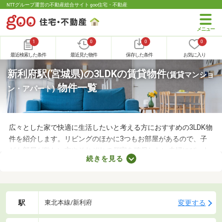
NTTグループ運営の不動産総合サイト goo住宅・不動産
1
0
0
0
最近検索した条件
最近見た物件
保存した条件
お気に入り
新利府駅(宮城県)の3LDKの賃貸物件
(賃貸マンショ
物件一覧
ン・アパート)
広々とした家で快適に生活したいと考える方におすすめの3LDK物
件を紹介します。リビングのほかに3つもお部屋があるので、子
ども部屋が欲しい方やそれぞれの個室を確保したい夫婦にぴった
続きを見る
り。物件のなかには新しい設備を用意しているところもあるの
で、複数の物件を比較して、住みやすそうなお部屋を探してみて
くださいね。
駅
変更する
東北本線/新利府