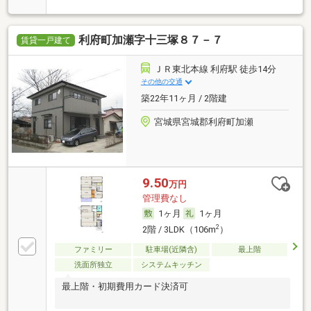
利府町加瀬字十三塚８７－７
賃貸一戸建て
ＪＲ東北本線 利府駅 徒歩14分
その他の交通
築22年11ヶ月 / 2階建
宮城県宮城郡利府町加瀬
9.50
万円
管理費なし
1ヶ月
1ヶ月
2
2階 / 3LDK（106m
）
ファミリー
駐車場(近隣含)
最上階
洗面所独立
システムキッチン
最上階・初期費用カード決済可