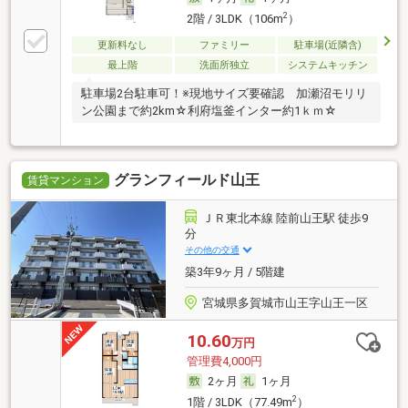
2
2階 / 3LDK（106m
）
更新料なし
ファミリー
駐車場(近隣含)
最上階
洗面所独立
システムキッチン
駐車場2台駐車可！※現地サイズ要確認 加瀬沼モリリ
ン公園まで約2km☆利府塩釜インター約1ｋｍ☆
グランフィールド山王
賃貸マンション
ＪＲ東北本線 陸前山王駅 徒歩9
分
その他の交通
築3年9ヶ月 / 5階建
宮城県多賀城市山王字山王一区
10.60
万円
管理費4,000円
2ヶ月
1ヶ月
2
1階 / 3LDK（77.49m
）