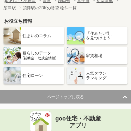
goo住宅・不動産
賃貸
静岡県
富士市
岳南電車
須津駅
須津駅の3DKの賃貸 物件一覧
お役立ち情報
「住みたい街」
住まいのコラム
を見つけよう
暮らしのデータ
家賃相場
(補助金・助成金情報)
人気タウン
住宅ローン
ランキング
ページトップに戻る
goo住宅・不動産
アプリ