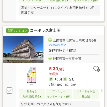
バス・トイレ別
駐車場(近隣含)
インターネット無料
高速インターネット（1Ｇタイプ）利用料無料！10月
開通予定
コーポラス富士岡
賃貸マンション
岳南電車 岳南富士岡駅 徒歩6分
その他の交通
築37年5ヶ月 / 3階建
静岡県富士市富士岡
5.30
万円
管理費-
1ヶ月
なし
2
3階 / 3DK（60.12m
）
礼金なし
ファミリー
バス・トイレ別
駐車場(近隣含)
インターネット無料
最上階
沼津方面へのアクセスも良好です♪♪