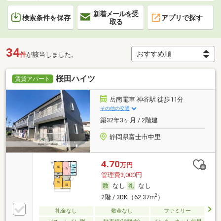
新着メールを受
検索条件を保存
アプリで探す
取る
34
件
が該当しました。
桜田ハイツ
賃貸アパート
岳南電車 神谷駅 徒歩11分
その他の交通
築32年3ヶ月 / 2階建
静岡県富士市中里
4.70
万円
管理費3,000円
なし
なし
2
2階 / 3DK（62.37m
）
礼金なし
敷金なし
ファミリー