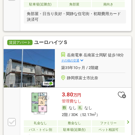
駐車場(近隣含)
角部屋
南向き
角部屋・日当り良好・閑静な住宅街・初期費用カード
決済可
ユーロハイツＳ
賃貸アパート
岳南電車 岳南富士岡駅 徒歩18分
その他の交通
築35年10ヶ月 / 2階建
静岡県富士市比奈
3.80
万円
管理費なし
なし
なし
2
2階 / 3DK（52.17m
）
礼金なし
敷金なし
ファミリー
バス・トイレ別
駐車場(近隣含)
ペット相談可