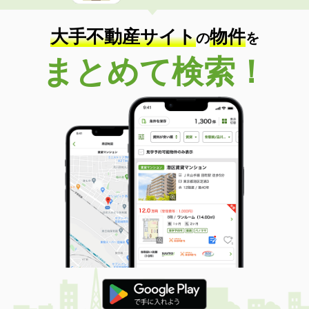
大手不動産サイト
物件
の
を
まとめて検索！