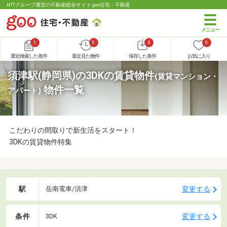
NTTグループ運営の不動産総合サイト goo住宅・不動産
1
0
0
0
最近検索した条件
最近見た物件
保存した条件
お気に入り
須津駅(静岡県)の3DKの賃貸物件
(賃貸マンション・
物件一覧
アパート)
こだわりの間取りで新生活をスタート！
3DKの賃貸物件特集
駅
変更する
岳南電車/須津
条件
変更する
3DK