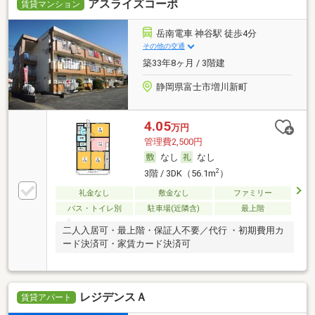
アスライズコーポ
賃貸マンション
岳南電車 神谷駅 徒歩4分
その他の交通
築33年8ヶ月 / 3階建
静岡県富士市増川新町
4.05
万円
管理費2,500円
なし
なし
2
3階 / 3DK（56.1m
）
礼金なし
敷金なし
ファミリー
バス・トイレ別
駐車場(近隣含)
最上階
二人入居可・最上階・保証人不要／代行 ・初期費用カ
ード決済可・家賃カード決済可
レジデンスＡ
賃貸アパート