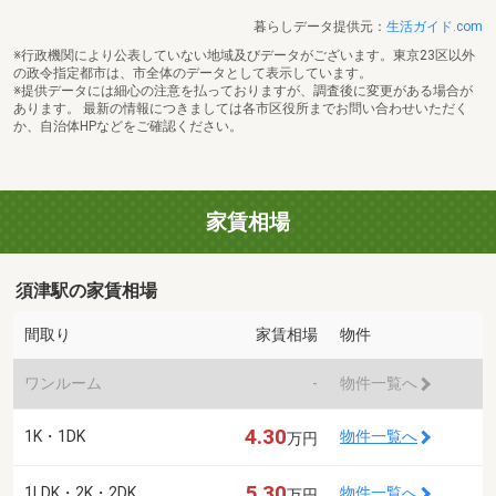
暮らしデータ提供元：
生活ガイド.com
※行政機関により公表していない地域及びデータがございます。東京23区以外
の政令指定都市は、市全体のデータとして表示しています。
※提供データには細心の注意を払っておりますが、調査後に変更がある場合が
あります。 最新の情報につきましては各市区役所までお問い合わせいただく
か、自治体HPなどをご確認ください。
家賃相場
須津駅の家賃相場
間取り
家賃相場
物件
ワンルーム
-
物件一覧へ
4.30
1K・1DK
物件一覧へ
万円
5.30
1LDK・2K・2DK
物件一覧へ
万円