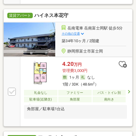
ハイネス本花守
賃貸アパート
岳南電車 岳南富士岡駅 徒歩5分
その他の交通
築34年10ヶ月 / 2階建
静岡県富士市富士岡
4.20
万円
管理費3,000円
1ヶ月
なし
2
1階 / 3DK（48.6m
）
礼金なし
ファミリー
バス・トイレ別
駐車場(近隣含)
角部屋
南向き
角部屋／駐車場1台込