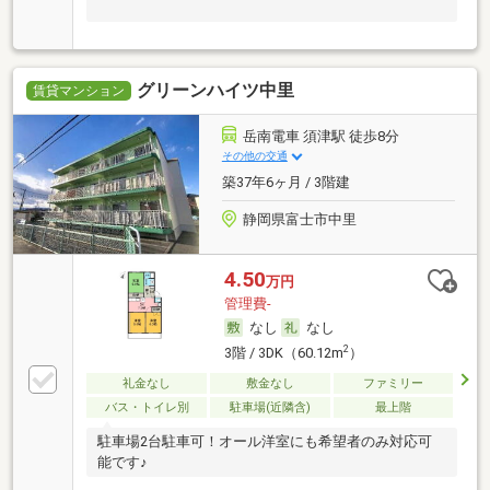
グリーンハイツ中里
賃貸マンション
岳南電車 須津駅 徒歩8分
その他の交通
築37年6ヶ月 / 3階建
静岡県富士市中里
4.50
万円
管理費-
なし
なし
2
3階 / 3DK（60.12m
）
礼金なし
敷金なし
ファミリー
バス・トイレ別
駐車場(近隣含)
最上階
駐車場2台駐車可！オール洋室にも希望者のみ対応可
能です♪