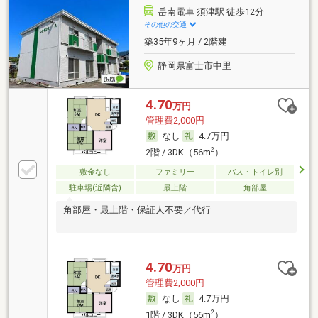
岳南電車 須津駅 徒歩12分
その他の交通
築35年9ヶ月 / 2階建
静岡県富士市中里
4.70
万円
管理費2,000円
なし
4.7万円
2
2階 / 3DK（56m
）
敷金なし
ファミリー
バス・トイレ別
駐車場(近隣含)
最上階
角部屋
角部屋・最上階・保証人不要／代行
4.70
万円
管理費2,000円
なし
4.7万円
2
1階 / 3DK（56m
）