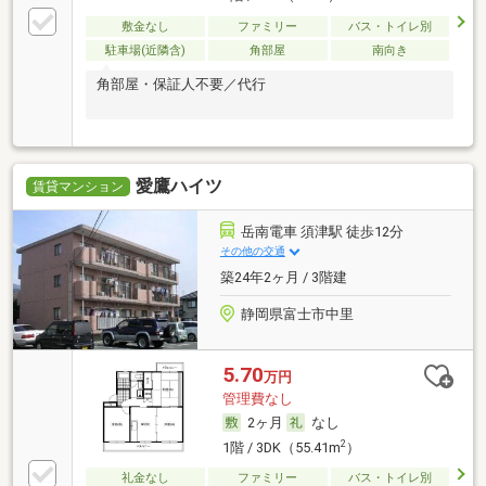
敷金なし
ファミリー
バス・トイレ別
駐車場(近隣含)
角部屋
南向き
角部屋・保証人不要／代行
愛鷹ハイツ
賃貸マンション
岳南電車 須津駅 徒歩12分
その他の交通
築24年2ヶ月 / 3階建
静岡県富士市中里
5.70
万円
管理費なし
2ヶ月
なし
2
1階 / 3DK（55.41m
）
礼金なし
ファミリー
バス・トイレ別