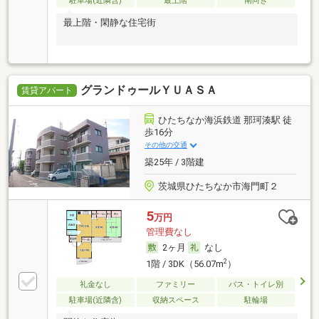
駐車場(近隣含)
最上階
南向き
最上階・閑静な住宅街
グランドゥールＹＵＡＳＡ
賃貸アパート
ひたちなか海浜鉄道 那珂湊駅 徒
歩16分
その他の交通
築25年 / 3階建
茨城県ひたちなか市海門町２
5
万円
管理費なし
2ヶ月
なし
2
1階 / 3DK（56.07m
）
礼金なし
ファミリー
バス・トイレ別
駐車場(近隣含)
収納スペース
駐輪場