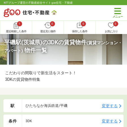
NTTグループ運営の不動産総合サイト goo住宅・不動産
1
0
0
0
最近検索した条件
最近見た物件
保存した条件
お気に入り
平磯駅(茨城県)の3DKの賃貸物件
(賃貸マンション・
物件一覧
アパート)
こだわりの間取りで新生活をスタート！
3DKの賃貸物件特集
駅
変更する
ひたちなか海浜鉄道/平磯
条件
変更する
3DK