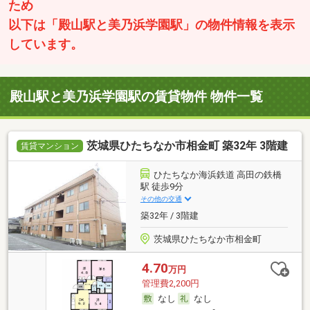
ため
以下は「殿山駅と美乃浜学園駅」の物件情報を表示
しています。
殿山駅と美乃浜学園駅の賃貸物件 物件一覧
茨城県ひたちなか市相金町 築32年 3階建
賃貸マンション
ひたちなか海浜鉄道 高田の鉄橋
駅 徒歩9分
その他の交通
築32年 / 3階建
茨城県ひたちなか市相金町
4.70
万円
管理費2,200円
なし
なし