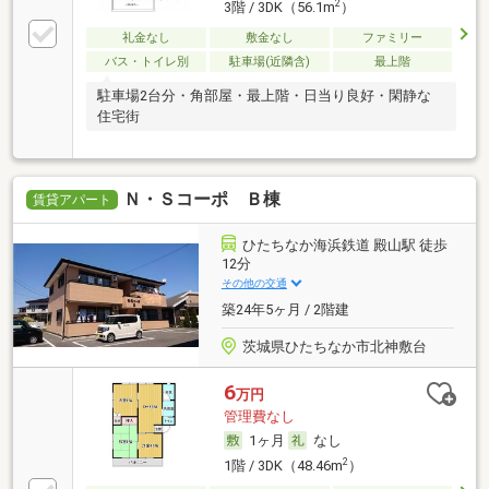
2
3階 / 3DK（56.1m
）
礼金なし
敷金なし
ファミリー
バス・トイレ別
駐車場(近隣含)
最上階
駐車場2台分・角部屋・最上階・日当り良好・閑静な
住宅街
Ｎ・Ｓコーポ Ｂ棟
賃貸アパート
ひたちなか海浜鉄道 殿山駅 徒歩
12分
その他の交通
築24年5ヶ月 / 2階建
茨城県ひたちなか市北神敷台
6
万円
管理費なし
1ヶ月
なし
2
1階 / 3DK（48.46m
）