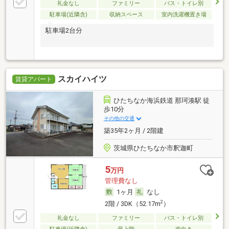
礼金なし
ファミリー
バス・トイレ別
駐車場(近隣含)
収納スペース
室内洗濯機置き場
駐車場2台分
スカイハイツ
賃貸アパート
ひたちなか海浜鉄道 那珂湊駅 徒
歩10分
その他の交通
築35年2ヶ月 / 2階建
茨城県ひたちなか市釈迦町
5
万円
管理費なし
1ヶ月
なし
2
2階 / 3DK（52.17m
）
礼金なし
ファミリー
バス・トイレ別