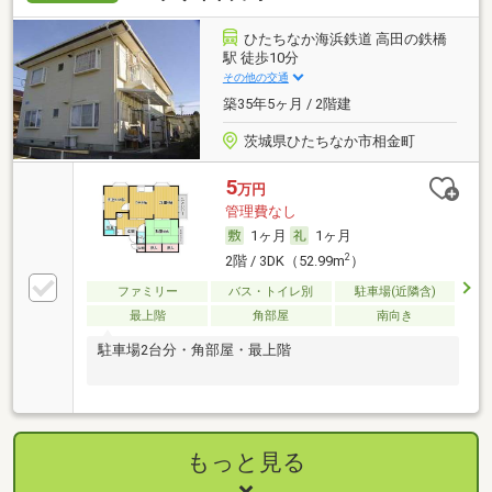
ひたちなか海浜鉄道 高田の鉄橋
駅 徒歩10分
その他の交通
築35年5ヶ月 / 2階建
茨城県ひたちなか市相金町
5
万円
管理費なし
1ヶ月
1ヶ月
2
2階 / 3DK（52.99m
）
ファミリー
バス・トイレ別
駐車場(近隣含)
最上階
角部屋
南向き
駐車場2台分・角部屋・最上階
もっと見る