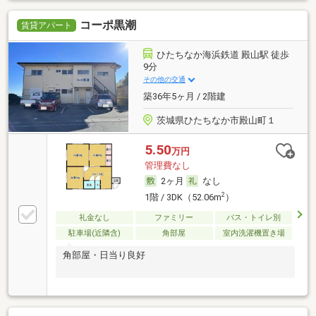
コーポ黒潮
賃貸アパート
ひたちなか海浜鉄道 殿山駅 徒歩
9分
その他の交通
築36年5ヶ月 / 2階建
茨城県ひたちなか市殿山町１
5.50
万円
管理費なし
2ヶ月
なし
2
1階 / 3DK（52.06m
）
礼金なし
ファミリー
バス・トイレ別
駐車場(近隣含)
角部屋
室内洗濯機置き場
角部屋・日当り良好