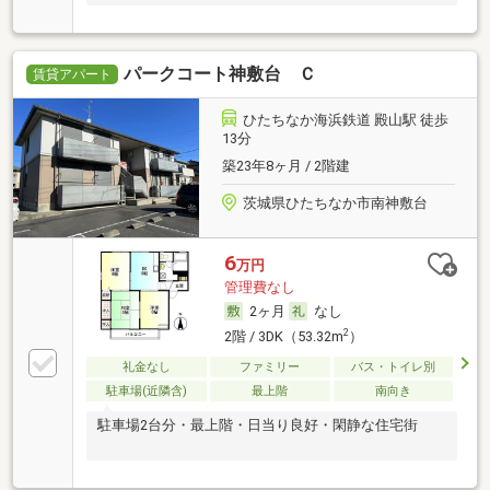
パークコート神敷台 Ｃ
賃貸アパート
ひたちなか海浜鉄道 殿山駅 徒歩
13分
築23年8ヶ月 / 2階建
茨城県ひたちなか市南神敷台
6
万円
管理費なし
2ヶ月
なし
2
2階 / 3DK（53.32m
）
礼金なし
ファミリー
バス・トイレ別
駐車場(近隣含)
最上階
南向き
駐車場2台分・最上階・日当り良好・閑静な住宅街