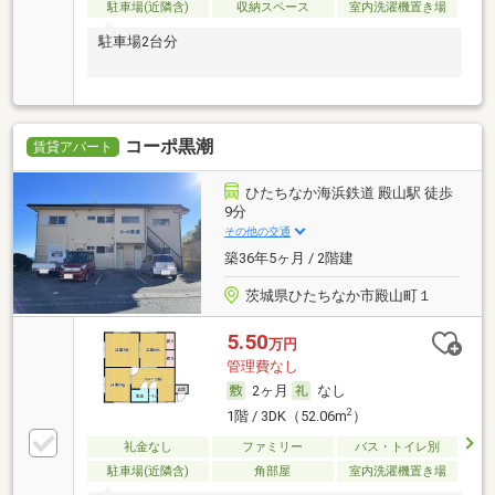
駐車場(近隣含)
収納スペース
室内洗濯機置き場
駐車場2台分
コーポ黒潮
賃貸アパート
ひたちなか海浜鉄道 殿山駅 徒歩
9分
その他の交通
築36年5ヶ月 / 2階建
茨城県ひたちなか市殿山町１
5.50
万円
管理費なし
2ヶ月
なし
2
1階 / 3DK（52.06m
）
礼金なし
ファミリー
バス・トイレ別
駐車場(近隣含)
角部屋
室内洗濯機置き場