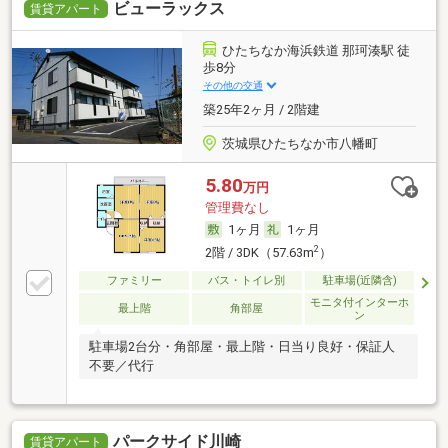
ビューラックス
賃貸アパート
ひたちなか海浜鉄道 那珂湊駅 徒
歩8分
その他の交通
築25年2ヶ月 / 2階建
茨城県ひたちなか市八幡町
5.80
万円
管理費なし
1ヶ月
1ヶ月
2
2階 / 3DK（57.63m
）
ファミリー
バス・トイレ別
駐車場(近隣含)
モニタ付インターホ
最上階
角部屋
ン
駐車場2台分・角部屋・最上階・日当り良好・保証人
不要／代行
パークサイド川崎
賃貸アパート