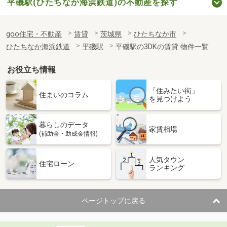
平磯駅(ひたちなか海浜鉄道)の不動産を探す
goo住宅・不動産
賃貸
茨城県
ひたちなか市
ひたちなか海浜鉄道
平磯駅
平磯駅の3DKの賃貸 物件一覧
お役立ち情報
「住みたい街」
住まいのコラム
を見つけよう
暮らしのデータ
家賃相場
(補助金・助成金情報)
人気タウン
住宅ローン
ランキング
ページトップに戻る