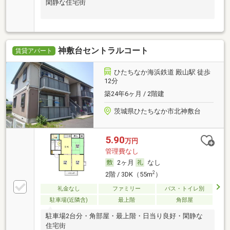
閑静な住宅街
神敷台セントラルコート
賃貸アパート
ひたちなか海浜鉄道 殿山駅 徒歩
12分
築24年6ヶ月 / 2階建
茨城県ひたちなか市北神敷台
5.90
万円
管理費なし
2ヶ月
なし
2
2階 / 3DK（55m
）
礼金なし
ファミリー
バス・トイレ別
駐車場(近隣含)
最上階
角部屋
駐車場2台分・角部屋・最上階・日当り良好・閑静な
住宅街