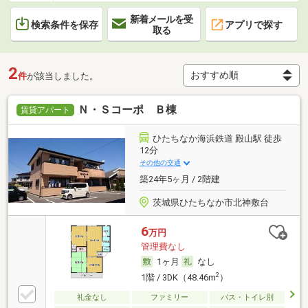
新着メールを受
検索条件を保存
アプリで探す
取る
2
件
が該当しました。
Ｎ・Ｓコーポ Ｂ棟
賃貸アパート
ひたちなか海浜鉄道 殿山駅 徒歩
12分
その他の交通
築24年5ヶ月 / 2階建
茨城県ひたちなか市北神敷台
6
万円
管理費なし
1ヶ月
なし
2
1階 / 3DK（48.46m
）
礼金なし
ファミリー
バス・トイレ別