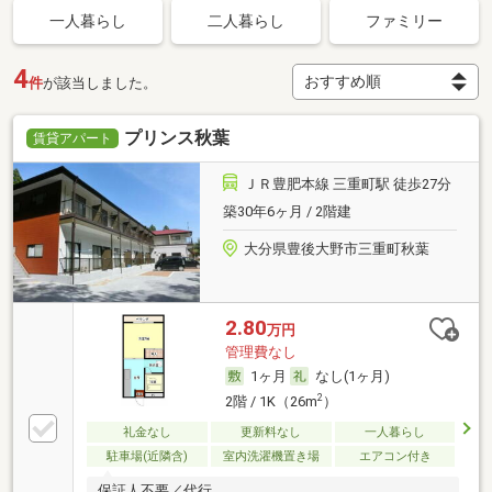
一人暮らし
二人暮らし
ファミリー
4
件
が該当しました。
プリンス秋葉
賃貸アパート
ＪＲ豊肥本線 三重町駅 徒歩27分
築30年6ヶ月 / 2階建
大分県豊後大野市三重町秋葉
2.80
万円
管理費なし
1ヶ月
なし(1ヶ月)
2
2階 / 1K（26m
）
礼金なし
更新料なし
一人暮らし
駐車場(近隣含)
室内洗濯機置き場
エアコン付き
保証人不要／代行