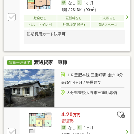
なし
1ヶ月
2
1階 / 2SLDK（90m
）
敷金なし
更新料なし
二人暮らし
バス・トイレ別
駐車場(近隣含)
収納スペース
初期費用カード決済可
渡邊貸家 東棟
賃貸一戸建て
ＪＲ豊肥本線 三重町駅 徒歩13分
築36年4ヶ月 / 平屋建て
大分県豊後大野市三重町赤嶺
4.20
万円
管理費-
なし
1ヶ月
2