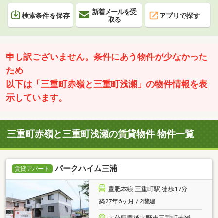
新着メールを受
検索条件を保存
アプリで探す
取る
申し訳ございません。条件にあう物件が少なかった
ため
以下は「三重町赤嶺と三重町浅瀬」の物件情報を表
示しています。
三重町赤嶺と三重町浅瀬の賃貸物件 物件一覧
パークハイム三浦
賃貸アパート
豊肥本線 三重町駅 徒歩17分
築27年6ヶ月 / 2階建
大分県豊後大野市三重町赤嶺