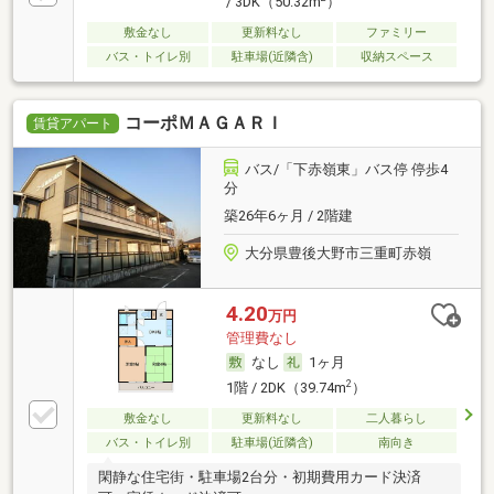
/ 3DK（50.32m
）
敷金なし
更新料なし
ファミリー
バス・トイレ別
駐車場(近隣含)
収納スペース
コーポＭＡＧＡＲＩ
賃貸アパート
バス/「下赤嶺東」バス停 停歩4
分
築26年6ヶ月 / 2階建
大分県豊後大野市三重町赤嶺
4.20
万円
管理費なし
なし
1ヶ月
2
1階 / 2DK（39.74m
）
敷金なし
更新料なし
二人暮らし
バス・トイレ別
駐車場(近隣含)
南向き
閑静な住宅街・駐車場2台分・初期費用カード決済