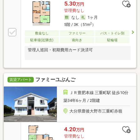
5.30
万円
管理費なし
なし
1ヶ月
2
5階 / 3K（51m
）
敷金なし
ファミリー
バス・トイレ別
駐車場(近隣含)
南向き
駐輪場
管理人巡回・初期費用カード決済可
ファミーユぶんご
賃貸アパート
ＪＲ豊肥本線 三重町駅 徒歩10分
築34年6ヶ月 / 2階建
大分県豊後大野市三重町赤嶺
4.20
万円
管理費なし