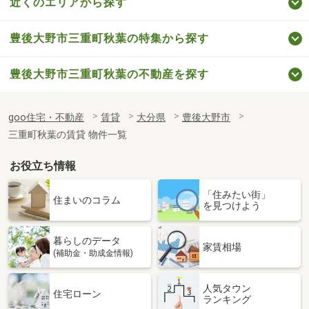
近くのエリアから探す
豊後大野市三重町秋葉の特集から探す
豊後大野市三重町秋葉の不動産を探す
goo住宅・不動産
賃貸
大分県
豊後大野市
三重町秋葉の賃貸 物件一覧
お役立ち情報
「住みたい街」
住まいのコラム
を見つけよう
暮らしのデータ
家賃相場
(補助金・助成金情報)
人気タウン
住宅ローン
ランキング