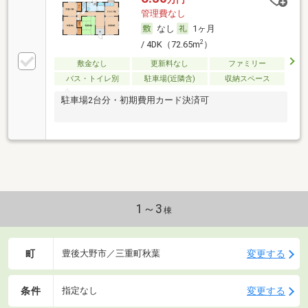
管理費なし
なし
1ヶ月
2
/ 4DK（72.65m
）
敷金なし
更新料なし
ファミリー
バス・トイレ別
駐車場(近隣含)
収納スペース
駐車場2台分・初期費用カード決済可
1～3
棟
町
変更する
豊後大野市／三重町秋葉
条件
変更する
指定なし