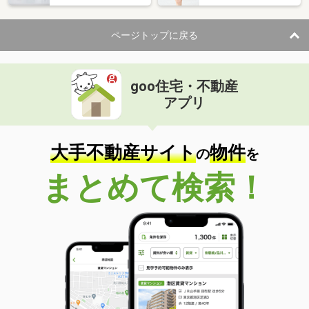
ページトップに戻る
goo住宅・不動産
アプリ
大手不動産サイト
物件
の
を
まとめて検索！