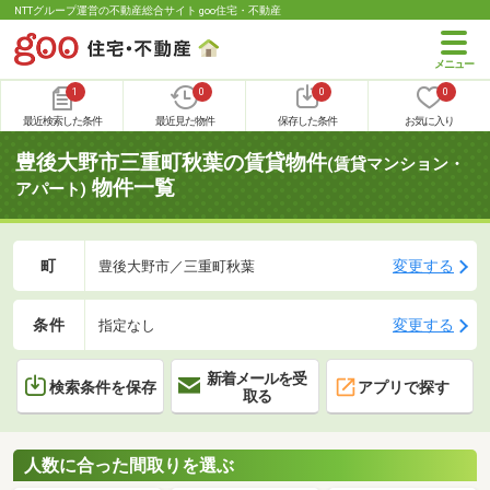
NTTグループ運営の不動産総合サイト goo住宅・不動産
1
0
0
0
最近検索した条件
最近見た物件
保存した条件
お気に入り
豊後大野市三重町秋葉の賃貸物件
(賃貸マンション・
物件一覧
アパート)
町
変更する
豊後大野市／三重町秋葉
条件
変更する
指定なし
新着メールを受
検索条件を保存
アプリで探す
取る
人数に合った間取りを選ぶ