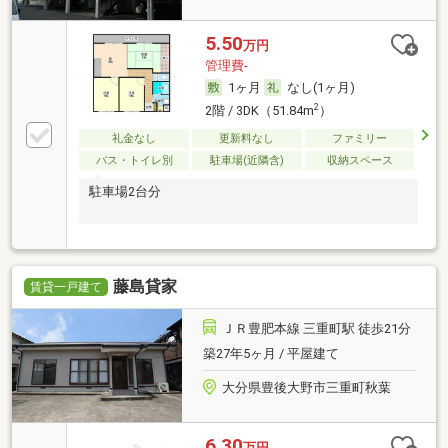
5.50
万円
管理費-
1ヶ月
なし(1ヶ月)
2
2階 / 3DK（51.84m
）
礼金なし
更新料なし
ファミリー
バス・トイレ別
駐車場(近隣含)
収納スペース
駐車場2台分
藤島貸家
賃貸一戸建て
ＪＲ豊肥本線 三重町駅 徒歩21分
築27年5ヶ月 / 平屋建て
大分県豊後大野市三重町秋葉
6.30
万円