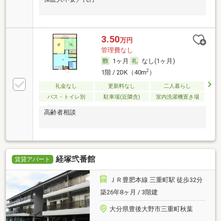
3.50
万円
管理費なし
1ヶ月
なし(1ヶ月)
2
1階 / 2DK（40m
）
礼金なし
更新料なし
二人暮らし
バス・トイレ別
駐車場(近隣含)
室内洗濯機置き場
高齢者相談
経塚弐番館
賃貸アパート
ＪＲ豊肥本線 三重町駅 徒歩32分
築26年8ヶ月 / 3階建
大分県豊後大野市三重町秋葉