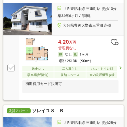
ＪＲ豊肥本線 三重町駅 徒歩10分
築34年6ヶ月 / 2階建
大分県豊後大野市三重町赤嶺
4.20
万円
管理費なし
なし
1ヶ月
2
1階 / 2SLDK（90m
）
敷金なし
二人暮らし
バス・トイレ別
駐車場(近隣含)
収納スペース
室内洗濯機置き場
初期費用カード決済可
ソレイユＳ Ｂ
賃貸アパート
ＪＲ豊肥本線 三重町駅 徒歩28分