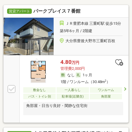
パークプレイス７番館
賃貸アパート
ＪＲ豊肥本線 三重町駅 徒歩15分
築5年6ヶ月 / 2階建
大分県豊後大野市三重町百枝
4.80
万円
管理費2,000円
なし
1ヶ月
2
1階 / ワンルーム（30.48m
）
敷金なし
一人暮らし
ワンルーム
バス・トイレ別
駐車場(近隣含)
角部屋
角部屋・日当り良好・閑静な住宅街