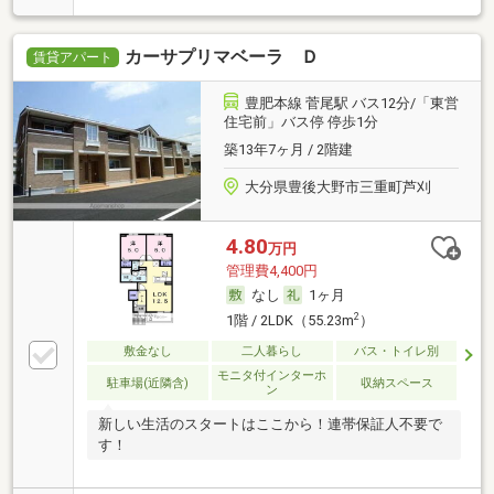
カーサプリマベーラ Ｄ
賃貸アパート
豊肥本線 菅尾駅 バス12分/「東営
住宅前」バス停 停歩1分
築13年7ヶ月 / 2階建
大分県豊後大野市三重町芦刈
4.80
万円
管理費4,400円
なし
1ヶ月
2
1階 / 2LDK（55.23m
）
敷金なし
二人暮らし
バス・トイレ別
モニタ付インターホ
駐車場(近隣含)
収納スペース
ン
新しい生活のスタートはここから！連帯保証人不要で
す！