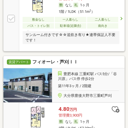
なし
1ヶ月
2
1階 / 1LDK（51.1m
）
敷金なし
一人暮らし
二人暮らし
バス・トイレ別
駐車場(近隣含)
南向き
サンルーム付きです☆☆追炊き有り★連帯保証人不要
です！
フィオーレ・芦刈ＩＩ
賃貸アパート
豊肥本線 三重町駅 バス5分/「谷
川原」バス停 停歩2分
築11年3ヶ月 / 2階建
大分県豊後大野市三重町芦刈
4.80
万円
管理費3,900円
なし
1ヶ月
2