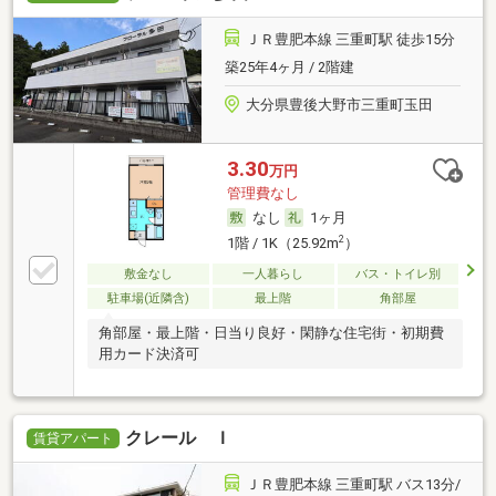
ＪＲ豊肥本線 三重町駅 徒歩15分
築25年4ヶ月 / 2階建
大分県豊後大野市三重町玉田
3.30
万円
管理費なし
なし
1ヶ月
2
1階 / 1K（25.92m
）
敷金なし
一人暮らし
バス・トイレ別
駐車場(近隣含)
最上階
角部屋
角部屋・最上階・日当り良好・閑静な住宅街・初期費
用カード決済可
クレール Ｉ
賃貸アパート
ＪＲ豊肥本線 三重町駅 バス13分/