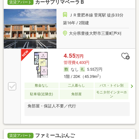
カーサプリマベーラＢ
賃貸アパート
ＪＲ豊肥本線 菅尾駅 徒歩33分
築16年 / 2階建
大分県豊後大野市三重町芦刈
4.55
万円
管理費4,400円
なし
5.55万円
2
1階 / 2DK（45.39m
）
敷金なし
二人暮らし
バス・トイレ別
モニタ付インターホ
駐車場(近隣含)
角部屋
ン
角部屋・保証人不要／代行
ファミーユぶんご
賃貸アパート