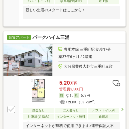
バス・トイレ別
駐車場(近隣含)
最上階
新しい生活のスタートはここから！
パークハイム三浦
賃貸アパート
豊肥本線 三重町駅 徒歩17分
築27年6ヶ月 / 2階建
大分県豊後大野市三重町赤嶺
5.20
万円
管理費3,500円
なし
6万円
2
1階 / 2LDK（53.72m
）
敷金なし
二人暮らし
バス・トイレ別
駐車場(近隣含)
インターネット無料
角部屋
インターネットが無料で使用できます♪連帯保証人不