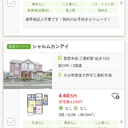
敷金なし
二人暮らし
バス・トイレ別
駐車場(近隣含)
最上階
南向き
連帯保証人不要です！契約のお手続きがスムーズ！
シャルムカンアイ
賃貸アパート
豊肥本線 三重町駅 徒歩12分
築23年 / 2階建
大分県豊後大野市三重町市場
4.60
万円
管理費4,200円
なし
なし
2
2階 / 2LDK（58.53m
）
礼金なし
敷金なし
二人暮らし