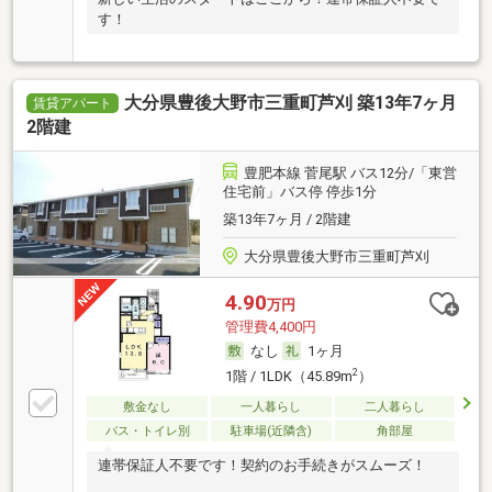
す！
大分県豊後大野市三重町芦刈 築13年7ヶ月
賃貸アパート
2階建
豊肥本線 菅尾駅 バス12分/「東営
住宅前」バス停 停歩1分
築13年7ヶ月 / 2階建
大分県豊後大野市三重町芦刈
4.90
万円
管理費4,400円
なし
1ヶ月
2
1階 / 1LDK（45.89m
）
敷金なし
一人暮らし
二人暮らし
バス・トイレ別
駐車場(近隣含)
角部屋
連帯保証人不要です！契約のお手続きがスムーズ！