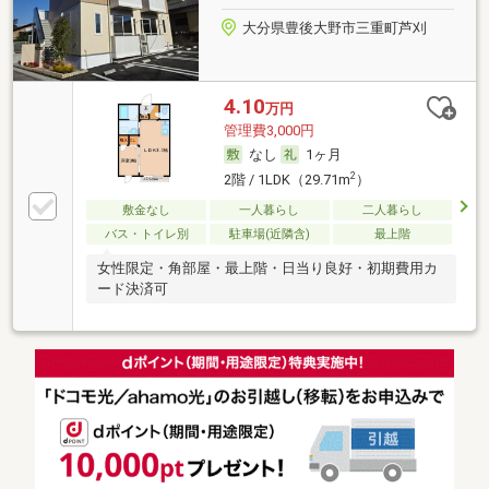
大分県豊後大野市三重町芦刈
4.10
万円
管理費3,000円
なし
1ヶ月
2
2階 / 1LDK（29.71m
）
敷金なし
一人暮らし
二人暮らし
バス・トイレ別
駐車場(近隣含)
最上階
女性限定・角部屋・最上階・日当り良好・初期費用カ
ード決済可