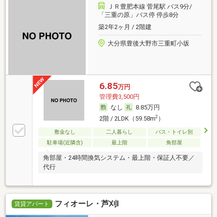
ＪＲ豊肥本線 菅尾駅 バス9分/
「三重の原」バス停 停歩8分
築2年2ヶ月 / 2階建
大分県豊後大野市三重町小坂
6.85
万円
管理費3,500円
なし
8.85万円
2
2階 / 2LDK（59.58m
）
敷金なし
二人暮らし
バス・トイレ別
駐車場(近隣含)
最上階
角部屋
角部屋・24時間換気システム・最上階・保証人不要／
代行
フィオーレ・芦刈Ⅰ
賃貸アパート