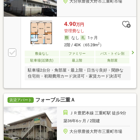
大分県豊後大野市三重町市場
4.90
万円
管理費なし
なし
1ヶ月
2
2階 / 4DK（65.28m
）
敷金なし
ファミリー
バス・トイレ別
駐車場(近隣含)
最上階
角部屋
駐車場2台分・角部屋・最上階・日当り良好・閑静な
住宅街・初期費用カード決済可・家賃カード決済可
フォーブル三重Ａ
賃貸アパート
ＪＲ豊肥本線 三重町駅 徒歩9分
築36年6ヶ月 / 2階建
大分県豊後大野市三重町市場