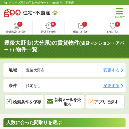
NTTグループ運営の不動産総合サイト goo住宅・不動産
1
0
0
0
最近検索した条件
最近見た物件
保存した条件
お気に入り
豊後大野市(大分県)の賃貸物件
(賃貸マンション・アパ
物件一覧
ート)
地域
変更する
豊後大野市
条件
変更する
指定なし
新着メールを受
検索条件を保存
アプリで探す
取る
人数に合った間取りを選ぶ