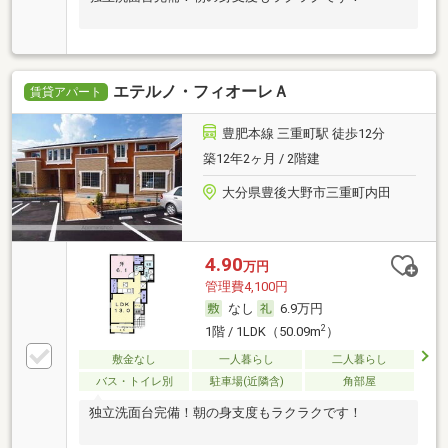
エテルノ・フィオーレＡ
賃貸アパート
豊肥本線 三重町駅 徒歩12分
築12年2ヶ月 / 2階建
大分県豊後大野市三重町内田
4.90
万円
管理費4,100円
なし
6.9万円
2
1階 / 1LDK（50.09m
）
敷金なし
一人暮らし
二人暮らし
バス・トイレ別
駐車場(近隣含)
角部屋
独立洗面台完備！朝の身支度もラクラクです！