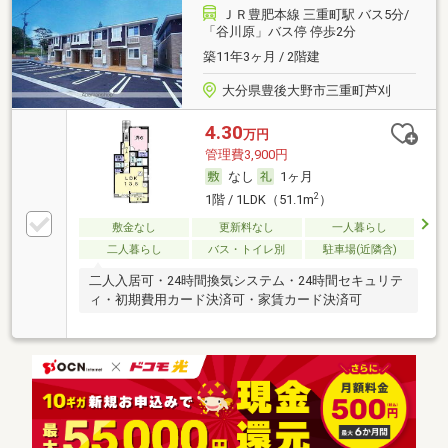
ＪＲ豊肥本線 三重町駅 バス5分/
「谷川原」バス停 停歩2分
築11年3ヶ月 / 2階建
大分県豊後大野市三重町芦刈
4.30
万円
管理費3,900円
なし
1ヶ月
2
1階 / 1LDK（51.1m
）
敷金なし
更新料なし
一人暮らし
二人暮らし
バス・トイレ別
駐車場(近隣含)
二人入居可・24時間換気システム・24時間セキュリテ
ィ・初期費用カード決済可・家賃カード決済可