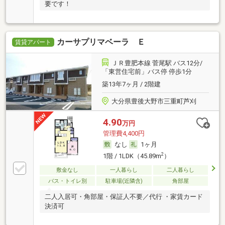
要です！
カーサプリマベーラ Ｅ
賃貸アパート
ＪＲ豊肥本線 菅尾駅 バス12分/
「東営住宅前」バス停 停歩1分
築13年7ヶ月 / 2階建
大分県豊後大野市三重町芦刈
4.90
万円
管理費4,400円
なし
1ヶ月
2
1階 / 1LDK（45.89m
）
敷金なし
一人暮らし
二人暮らし
バス・トイレ別
駐車場(近隣含)
角部屋
二人入居可・角部屋・保証人不要／代行 ・家賃カード
決済可