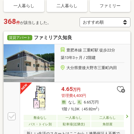
一人暮らし
二人暮らし
ファミリー
368
件
が該当しました。
ファミリア久知良
賃貸アパート
豊肥本線 三重町駅 徒歩22分
築13年3ヶ月 / 2階建
大分県豊後大野市三重町内田
4.65
万円
管理費4,400円
なし
6.65万円
2
1階 / 1LDK（45.82m
）
敷金なし
一人暮らし
二人暮らし
バス・トイレ別
駐車場(近隣含)
角部屋
新しい生活のスタートはここから！連帯保証人不要で