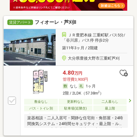
フィオーレ・芦刈Ⅱ
賃貸アパート
ＪＲ豊肥本線 三重町駅 バス5分/
「谷川原」バス停 停歩2分
築11年3ヶ月 / 2階建
大分県豊後大野市三重町芦刈
4.80
万円
管理費3,900円
なし
1ヶ月
2
2階 / 2LDK（57.38m
）
敷金なし
更新料なし
二人暮らし
バス・トイレ別
駐車場(近隣含)
最上階
楽器相談・二人入居可・閑静な住宅街・角部屋・24時
間換気システム・24時間セキュリティ・最上階・ルー
ムシェア可・初期費用カード決済可・家賃カード決済
可