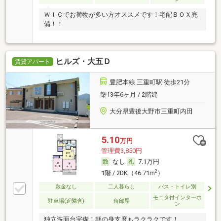
ＷＩＣでお荷物が多い方オススメです！宅配ＢＯＸ完
備！！
ヒルズ・大五Ｄ
賃貸アパート
豊肥本線 三重町駅 徒歩21分
築13年6ヶ月 / 2階建
大分県豊後大野市三重町内田
5.10
万円
管理費3,850円
なし
7.1万円
2
1階 / 2DK（46.71m
）
敷金なし
二人暮らし
バス・トイレ別
モニタ付インターホ
駐車場(近隣含)
角部屋
ン
独立洗面台完備！朝の身支度もラクラクです！