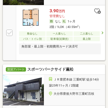
3.90
万円
管理費なし
なし
1ヶ月
2
2階 / 1LDK（43.55m
）
敷金なし
一人暮らし
二人暮らし
バス・トイレ別
駐車場(近隣含)
最上階
角部屋・最上階・初期費用カード決済可
スポーツパークサイド薫松
賃貸アパート
ＪＲ豊肥本線 三重町駅 徒歩14分
築25年11ヶ月 / 2階建
大分県豊後大野市三重町百枝