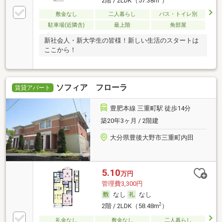
2階 / 2LDK（57.38m
）
敷金なし
二人暮らし
バス・トイレ別
駐車場(近隣含)
最上階
角部屋
新社会人・新大学生の皆様！新しい生活のスタートは
ここから！
ソフィア フローラ
賃貸アパート
豊肥本線 三重町駅 徒歩14分
築20年3ヶ月 / 2階建
大分県豊後大野市三重町内田
5.10
万円
管理費3,300円
なし
なし
2
2階 / 2LDK（58.48m
）
礼金なし
敷金なし
二人暮らし