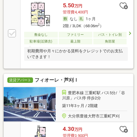
5.50
万円
管理費4,400円
なし
1ヶ月
2
2階 / 3LDK（68.06m
）
敷金なし
ファミリー
バス・トイレ別
駐車場(近隣含)
最上階
角部屋
初期費用や月々にかかる賃料をクレジットでのお支払
いできます！
フィオーレ・芦刈Ｉ
賃貸アパート
豊肥本線 三重町駅 バス5分/「谷
川原」バス停 停歩2分
築11年3ヶ月 / 2階建
大分県豊後大野市三重町芦刈
4.30
万円
管理費3,900円