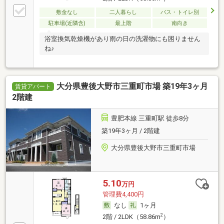
敷金なし
二人暮らし
バス・トイレ別
駐車場(近隣含)
最上階
南向き
浴室換気乾燥機があり雨の日の洗濯物にも困りません
ね♪
大分県豊後大野市三重町市場 築19年3ヶ月
賃貸アパート
2階建
豊肥本線 三重町駅 徒歩8分
築19年3ヶ月 / 2階建
大分県豊後大野市三重町市場
5.10
万円
管理費4,400円
なし
1ヶ月
2
2階 / 2LDK（58.86m
）