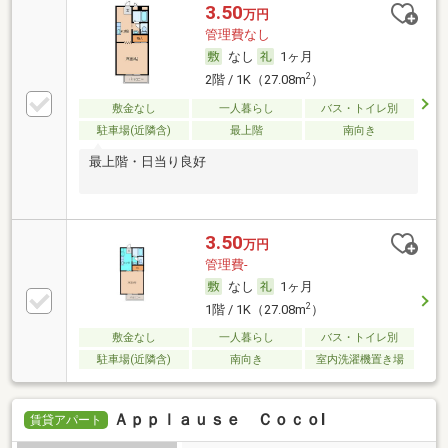
3.50
万円
管理費なし
なし
1ヶ月
2
2階 / 1K（27.08m
）
敷金なし
一人暮らし
バス・トイレ別
駐車場(近隣含)
最上階
南向き
最上階・日当り良好
3.50
万円
管理費-
なし
1ヶ月
2
1階 / 1K（27.08m
）
敷金なし
一人暮らし
バス・トイレ別
駐車場(近隣含)
南向き
室内洗濯機置き場
Ａｐｐｌａｕｓｅ ＣｏｃｏⅠ
賃貸アパート