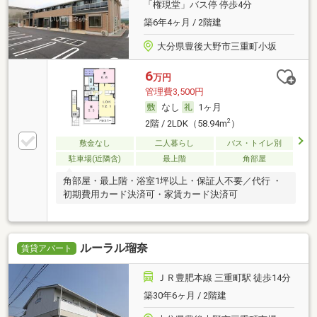
「権現堂」バス停 停歩4分
築6年4ヶ月 / 2階建
大分県豊後大野市三重町小坂
6
万円
管理費3,500円
なし
1ヶ月
2
2階 / 2LDK（58.94m
）
敷金なし
二人暮らし
バス・トイレ別
駐車場(近隣含)
最上階
角部屋
角部屋・最上階・浴室1坪以上・保証人不要／代行 ・
初期費用カード決済可・家賃カード決済可
ルーラル瑠奈
賃貸アパート
ＪＲ豊肥本線 三重町駅 徒歩14分
築30年6ヶ月 / 2階建