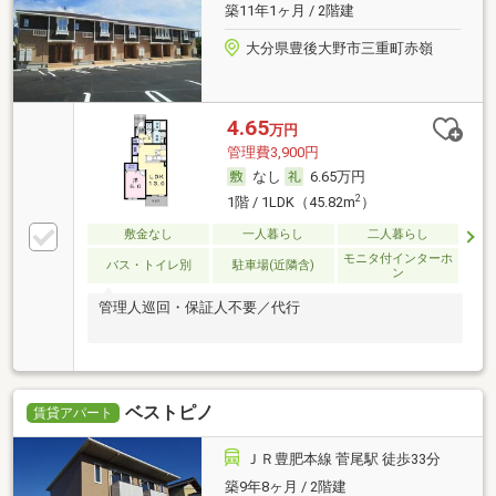
築11年1ヶ月 / 2階建
大分県豊後大野市三重町赤嶺
4.65
万円
管理費3,900円
なし
6.65万円
2
1階 / 1LDK（45.82m
）
敷金なし
一人暮らし
二人暮らし
モニタ付インターホ
バス・トイレ別
駐車場(近隣含)
ン
管理人巡回・保証人不要／代行
ベストピノ
賃貸アパート
ＪＲ豊肥本線 菅尾駅 徒歩33分
築9年8ヶ月 / 2階建