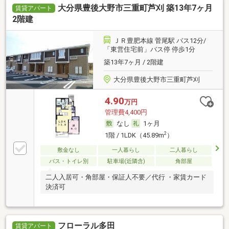
大分県豊後大野市三重町芦刈 築13年7ヶ月
賃貸アパート
2階建
ＪＲ豊肥本線 菅尾駅 バス12分/
「東営住宅前」バス停 停歩1分
築13年7ヶ月 / 2階建
大分県豊後大野市三重町芦刈
4.90
万円
管理費4,400円
なし
1ヶ月
2
1階 / 1LDK（45.89m
）
敷金なし
一人暮らし
二人暮らし
バス・トイレ別
駐車場(近隣含)
角部屋
二人入居可・角部屋・保証人不要／代行 ・家賃カード
決済可
フローラル多田
賃貸アパート