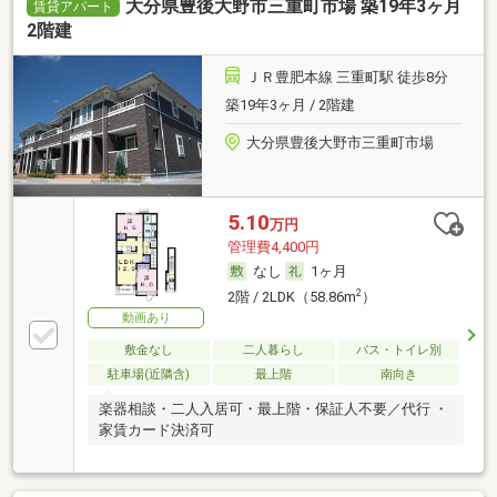
大分県豊後大野市三重町市場 築19年3ヶ月
賃貸アパート
2階建
ＪＲ豊肥本線 三重町駅 徒歩8分
築19年3ヶ月 / 2階建
大分県豊後大野市三重町市場
5.10
万円
管理費4,400円
なし
1ヶ月
2
2階 / 2LDK（58.86m
）
動画あり
敷金なし
二人暮らし
バス・トイレ別
駐車場(近隣含)
最上階
南向き
楽器相談・二人入居可・最上階・保証人不要／代行 ・
家賃カード決済可