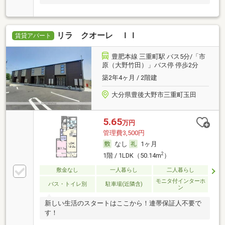
リラ クオーレ ＩＩ
賃貸アパート
豊肥本線 三重町駅 バス5分/「市
原（大野竹田）」バス停 停歩2分
築2年4ヶ月 / 2階建
大分県豊後大野市三重町玉田
5.65
万円
管理費3,500円
なし
1ヶ月
2
1階 / 1LDK（50.14m
）
敷金なし
一人暮らし
二人暮らし
モニタ付インターホ
バス・トイレ別
駐車場(近隣含)
ン
新しい生活のスタートはここから！連帯保証人不要で
す！