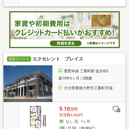
エクセレント プレイス
賃貸アパート
豊肥本線 三重町駅 徒歩8分
築19年3ヶ月 / 2階建
大分県豊後大野市三重町市場
5.10
万円
管理費4,400円
なし
1ヶ月
2
2階 / 2LDK（58.86m
）