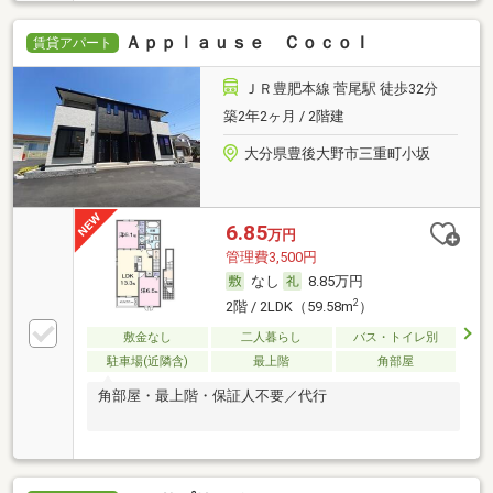
Ａｐｐｌａｕｓｅ ＣｏｃｏＩ
賃貸アパート
ＪＲ豊肥本線 菅尾駅 徒歩32分
築2年2ヶ月 / 2階建
大分県豊後大野市三重町小坂
6.85
万円
管理費3,500円
なし
8.85万円
2
2階 / 2LDK（59.58m
）
敷金なし
二人暮らし
バス・トイレ別
駐車場(近隣含)
最上階
角部屋
角部屋・最上階・保証人不要／代行