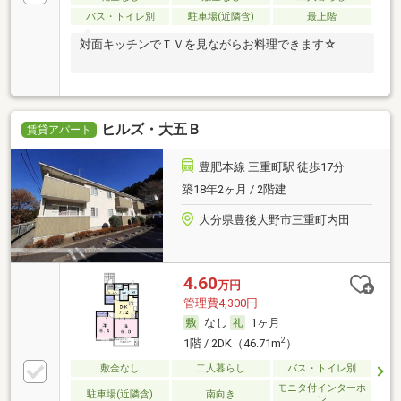
バス・トイレ別
駐車場(近隣含)
最上階
対面キッチンでＴＶを見ながらお料理できます☆
ヒルズ・大五Ｂ
賃貸アパート
豊肥本線 三重町駅 徒歩17分
築18年2ヶ月 / 2階建
大分県豊後大野市三重町内田
4.60
万円
管理費4,300円
なし
1ヶ月
2
1階 / 2DK（46.71m
）
敷金なし
二人暮らし
バス・トイレ別
モニタ付インターホ
駐車場(近隣含)
南向き
ン