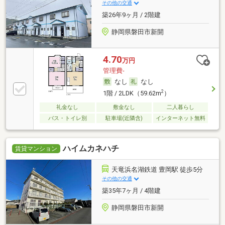
その他の交通
築26年9ヶ月 / 2階建
静岡県磐田市新開
4.70
万円
管理費-
なし
なし
2
1階 / 2LDK（59.62m
）
礼金なし
敷金なし
二人暮らし
バス・トイレ別
駐車場(近隣含)
インターネット無料
ハイムカネハチ
賃貸マンション
天竜浜名湖鉄道 豊岡駅 徒歩5分
その他の交通
築35年7ヶ月 / 4階建
静岡県磐田市新開