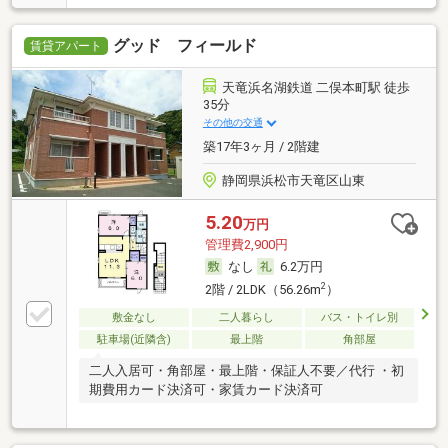
グッド フィールド
賃貸アパート
天竜浜名湖鉄道 二俣本町駅 徒歩
35分
その他の交通
築17年3ヶ月 / 2階建
静岡県浜松市天竜区山東
5.20
万円
管理費2,900円
なし
6.2万円
2
2階 / 2LDK（56.26m
）
敷金なし
二人暮らし
バス・トイレ別
駐車場(近隣含)
最上階
角部屋
二人入居可・角部屋・最上階・保証人不要／代行 ・初
期費用カード決済可・家賃カード決済可