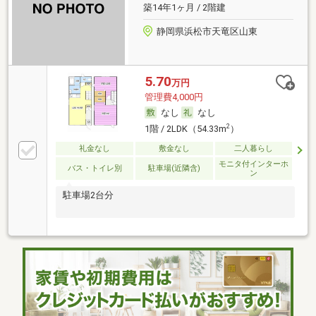
築14年1ヶ月 / 2階建
静岡県浜松市天竜区山東
5.70
万円
管理費4,000円
なし
なし
2
1階 / 2LDK（54.33m
）
礼金なし
敷金なし
二人暮らし
モニタ付インターホ
バス・トイレ別
駐車場(近隣含)
ン
駐車場2台分