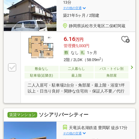
13分
その他の交通
築21年5ヶ月 / 2階建
静岡県浜松市天竜区二俣町阿蔵
6.16
万円
管理費5,000円
なし
1ヶ月
2
2階 / 2LDK（58.09m
）
敷金なし
二人暮らし
バス・トイレ別
駐車場(近隣含)
最上階
角部屋
二人入居可・駐車場2台分・角部屋・最上階・浴室1坪
以上・日当り良好・閑静な住宅街・保証人不要／代行
ソシアリバーシティー
賃貸マンション
天竜浜名湖鉄道 豊岡駅 徒歩17分
その他の交通