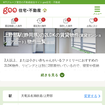
NTTグループ運営の不動産総合サイト goo住宅・不動産
1
0
0
0
最近検索した条件
最近見た物件
保存した条件
お気に入り
上野部駅(静岡県)の2LDKの賃貸物件
(賃貸マンショ
物件一覧
ン・アパート)
2人以上、または小さい赤ちゃんがいるファミリーにおすすめの
2LDK物件。リビングとは別に2部屋付いているので、寝室や収納
スペースなど、さまざまな使い方ができます。子どもが大きくな
続きを見る
れば子ども部屋にもできるので、長く住めることも魅力です。こ
こでは、快適に暮らせる2LDK物件を紹介します。間取りや家賃を
チェックして、希望にぴったりな物件を見つけましょう。
駅
変更する
天竜浜名湖鉄道/上野部