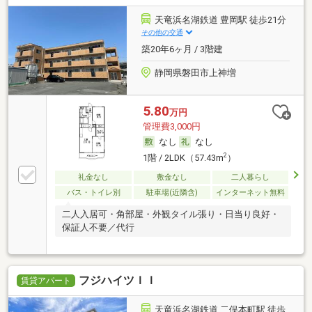
天竜浜名湖鉄道 豊岡駅 徒歩21分
その他の交通
築20年6ヶ月 / 3階建
静岡県磐田市上神増
5.80
万円
管理費3,000円
なし
なし
2
1階 / 2LDK（57.43m
）
礼金なし
敷金なし
二人暮らし
バス・トイレ別
駐車場(近隣含)
インターネット無料
二人入居可・角部屋・外観タイル張り・日当り良好・
保証人不要／代行
フジハイツＩＩ
賃貸アパート
天竜浜名湖鉄道 二俣本町駅 徒歩