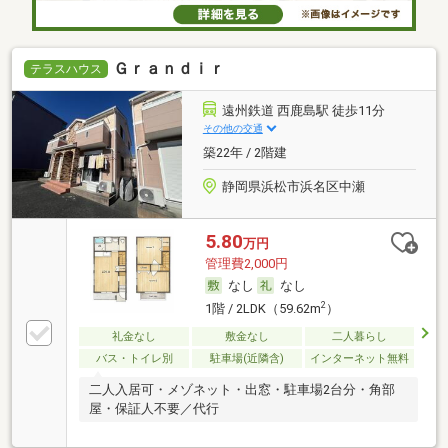
Ｇｒａｎｄｉｒ
テラスハウス
遠州鉄道 西鹿島駅 徒歩11分
その他の交通
築22年 / 2階建
静岡県浜松市浜名区中瀬
5.80
万円
管理費2,000円
なし
なし
2
1階 / 2LDK（59.62m
）
礼金なし
敷金なし
二人暮らし
バス・トイレ別
駐車場(近隣含)
インターネット無料
二人入居可・メゾネット・出窓・駐車場2台分・角部
屋・保証人不要／代行