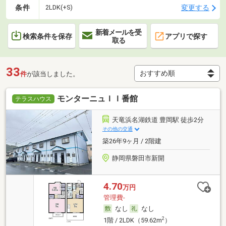
条件
変更する
2LDK(+S)
新着メールを受
検索条件を保存
アプリで探す
取る
33
件
が該当しました。
モンターニュＩＩ番館
テラスハウス
天竜浜名湖鉄道 豊岡駅 徒歩2分
その他の交通
築26年9ヶ月 / 2階建
静岡県磐田市新開
4.70
万円
管理費-
なし
なし
2
1階 / 2LDK（59.62m
）