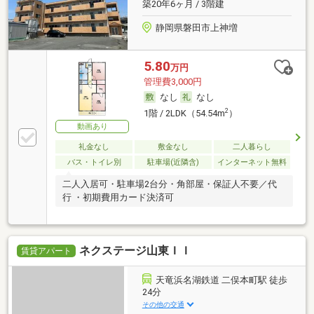
築20年6ヶ月 / 3階建
静岡県磐田市上神増
5.80
万円
管理費3,000円
なし
なし
2
1階 / 2LDK（54.54m
）
動画あり
礼金なし
敷金なし
二人暮らし
バス・トイレ別
駐車場(近隣含)
インターネット無料
二人入居可・駐車場2台分・角部屋・保証人不要／代
行 ・初期費用カード決済可
ネクステージ山東ＩＩ
賃貸アパート
天竜浜名湖鉄道 二俣本町駅 徒歩
24分
その他の交通