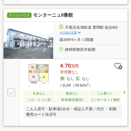
モンターニュⅡ番館
テラスハウス
天竜浜名湖鉄道 豊岡駅 徒歩8分
その他の交通
築26年9ヶ月 / 2階建
静岡県磐田市新開
4.70
万円
管理費なし
なし
なし
2
/ 2LDK（59.62m
）
礼金なし
敷金なし
二人暮らし
バス・トイレ別
駐車場(近隣含)
インターネット無料
二人入居可・駐車場2台分・保証人不要／代行 ・初期
費用カード決済可