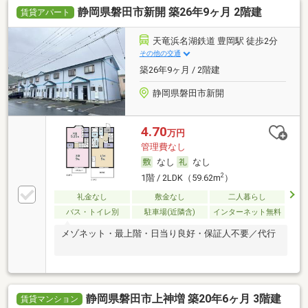
静岡県磐田市新開 築26年9ヶ月 2階建
賃貸アパート
天竜浜名湖鉄道 豊岡駅 徒歩2分
その他の交通
築26年9ヶ月 / 2階建
静岡県磐田市新開
4.70
万円
管理費なし
なし
なし
2
1階 / 2LDK（59.62m
）
礼金なし
敷金なし
二人暮らし
バス・トイレ別
駐車場(近隣含)
インターネット無料
メゾネット・最上階・日当り良好・保証人不要／代行
静岡県磐田市上神増 築20年6ヶ月 3階建
賃貸マンション