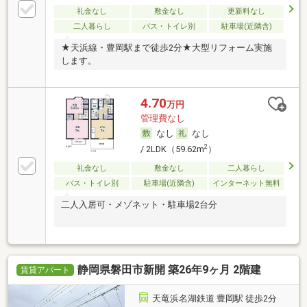
礼金なし
敷金なし
更新料なし
二人暮らし
バス・トイレ別
駐車場(近隣含)
★天浜線・豊岡駅まで徒歩2分★大型リフォーム実施
します。
4.70
万円
管理費なし
なし
なし
2
/ 2LDK（59.62m
）
礼金なし
敷金なし
二人暮らし
バス・トイレ別
駐車場(近隣含)
インターネット無料
二人入居可・メゾネット・駐車場2台分
静岡県磐田市新開 築26年9ヶ月 2階建
賃貸アパート
天竜浜名湖鉄道 豊岡駅 徒歩2分