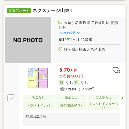
ネクステージ山東Ⅱ
賃貸アパート
天竜浜名湖鉄道 二俣本町駅 徒歩
24分
その他の交通
築14年1ヶ月 / 2階建
静岡県浜松市天竜区山東
5.70
万円
管理費4,000円
なし
なし
2
1階 / 2LDK（54.33m
）
礼金なし
敷金なし
二人暮らし
モニタ付インターホ
バス・トイレ別
駐車場(近隣含)
ン
駐車場2台分