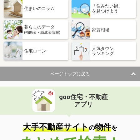
「住みたい街」
住まいのコラム
を見つけよう
暮らしのデータ
家賃相場
(補助金・助成金情報)
人気タウン
住宅ローン
ランキング
ページトップに戻る
goo住宅・不動産
アプリ
大手不動産サイト
物件
の
を