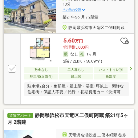
13分
その他の交通
築21年5ヶ月 / 2階建
静岡県浜松市天竜区二俣町阿蔵
5.60
万円
管理費5,000円
なし
1ヶ月
2
2階 / 2LDK（58.09m
）
敷金なし
二人暮らし
バス・トイレ別
駐車場(近隣含)
最上階
角部屋
駐車場2台分・角部屋・最上階・浴室1坪以上・閑静な
住宅街・保証人不要／代行 ・初期費用カード決済可
静岡県浜松市天竜区二俣町阿蔵 築21年5ヶ
賃貸アパート
月 2階建
天竜浜名湖鉄道 二俣本町駅 徒歩