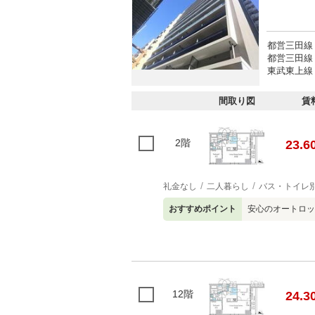
都営三田線
都営三田線 
東武東上線 
間取り図
賃
2階
23.6
礼金なし
二人暮らし
バス・トイレ
おすすめポイント
安心のオートロッ
12階
24.3