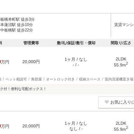
 板橋本町駅 徒歩3分
本蓮沼駅 徒歩10分
賃貸マンシ
中板橋駅 徒歩22分
料
管理費等
敷/礼/保証/敷引・償却
間取り/広さ
2LDK
1ヶ月 / なし
0
20,000円
万円
2
- / -
55.9m
別
ペット相談可
角部屋
オートロック付き
収納スペース
室内洗濯機置き場
ク付！便利な宅配ボックス！
お気に入り
1ヶ月 / なし
2LDK
0
20,000円
万円
2
なし / -
55.9m