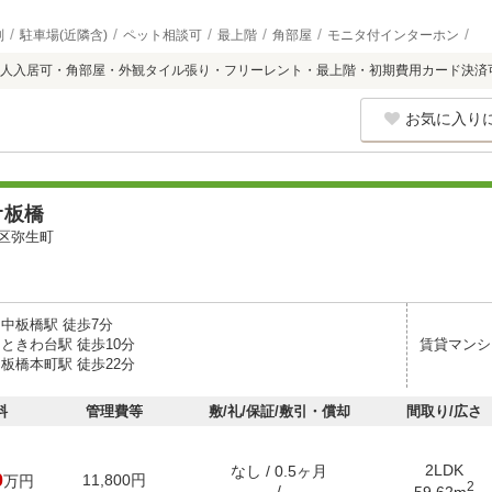
別
駐車場(近隣含)
ペット相談可
最上階
角部屋
モニタ付インターホン
人入居可・角部屋・外観タイル張り・フリーレント・最上階・初期費用カード決済
お気に入り
オ板橋
区弥生町
 中板橋駅 徒歩7分
ときわ台駅 徒歩10分
賃貸マンシ
板橋本町駅 徒歩22分
料
管理費等
敷/礼/保証/敷引・償却
間取り/広さ
2LDK
なし / 0.5ヶ月
0
11,800円
万円
2
- / -
59.62m