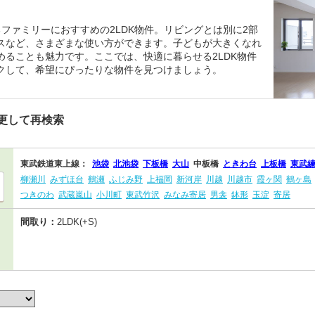
ファミリーにおすすめの2LDK物件。リビングとは別に2部
スなど、さまざまな使い方ができます。子どもが大きくなれ
ることも魅力です。ここでは、快適に暮らせる2LDK物件
クして、希望にぴったりな物件を見つけましょう。
更して再検索
東武鉄道東上線：
池袋
北池袋
下板橋
大山
中板橋
ときわ台
上板橋
東武
柳瀬川
みずほ台
鶴瀬
ふじみ野
上福岡
新河岸
川越
川越市
霞ヶ関
鶴ヶ島
つきのわ
武蔵嵐山
小川町
東武竹沢
みなみ寄居
男衾
鉢形
玉淀
寄居
間取り：
2LDK(+S)