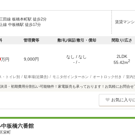
三田線 板橋本町駅 徒歩2分
賃貸マンシ
線 中板橋駅 徒歩17分
料
管理費等
敷/礼/保証/敷引・償却
間取り/広さ
2LDK
なし / なし
0
9,000円
万円
2
- / -
55.42m
ス・トイレ別
駐車場(近隣含)
モニタ付インターホン
オートロック付き
室内
ド決済・初期費用分割払い可能物件！家電販売も承っております！お気軽にお問合せ
お気に入り
ル中板橋六番館
区栄町