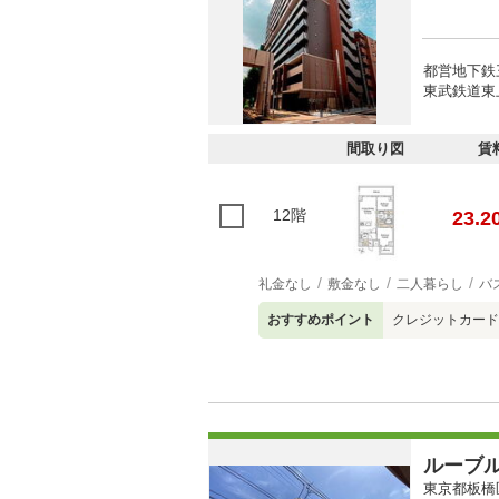
都営地下鉄
東武鉄道東上
間取り図
賃
12階
23.2
礼金なし
敷金なし
二人暮らし
バ
おすすめポイント
クレジットカー
ルーブ
東京都板橋