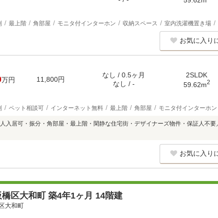
別
最上階
角部屋
モニタ付インターホン
収納スペース
室内洗濯機置き場
お気に入り
なし / 0.5ヶ月
2SLDK
0
11,800円
万円
2
なし / -
59.62m
別
ペット相談可
インターネット無料
最上階
角部屋
モニタ付インターホン
人入居可・振分・角部屋・最上階・閑静な住宅街・デザイナーズ物件・保証人不要
お気に入り
橋区大和町 築4年1ヶ月 14階建
区大和町