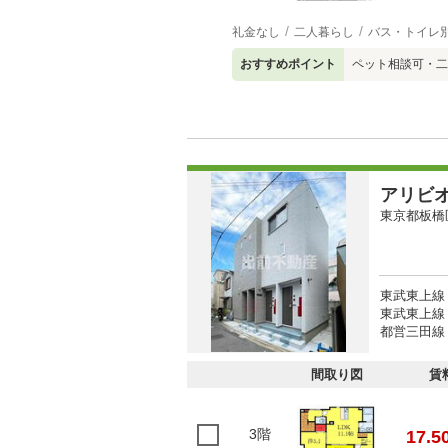
礼金なし
二人暮らし
バス・トイレ
おすすめポイント
ペット相談可・二
アリビ
東京都板橋
東武東上線
東武東上線 
都営三田線 
間取り図
賃
3階
17.5