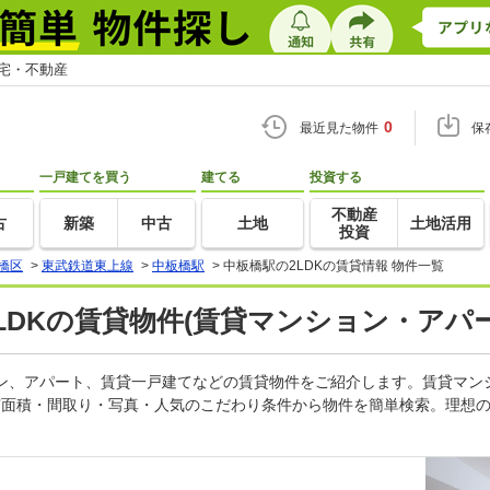
住宅・不動産
0
最近見た物件
保
一戸建てを買う
建てる
投資する
不動産
古
新築
中古
土地
土地活用
投資
橋区
>
東武鉄道東上線
>
中板橋駅
>
中板橋駅の2LDKの賃貸情報 物件一覧
2LDKの賃貸物件(賃貸マンション・アパー
ション、アパート、賃貸一戸建てなどの賃貸物件をご紹介します。賃貸マ
有面積・間取り・写真・人気のこだわり条件から物件を簡単検索。理想の