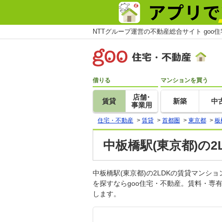
NTTグループ運営の不動産総合サイト goo
借りる
マンションを買う
店舗･
賃貸
新築
中
事業用
住宅・不動産
>
賃貸
>
首都圏
>
東京都
>
板
中板橋駅(東京都)の
中板橋駅(東京都)の2LDKの賃貸マン
を探すならgoo住宅・不動産。賃料・専
します。