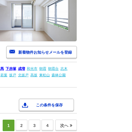
練馬
下赤塚
成増
和光市
朝霞
朝霞台
志木
若葉
坂戸
北坂戸
高坂
東松山
森林公園
この条件を保存
1
2
3
4
次へ