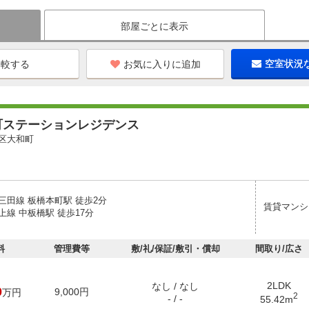
部屋ごとに表示
お気に入りに追加
空室状況
町ステーションレジデンス
区大和町
三田線 板橋本町駅 徒歩2分
賃貸マンシ
線 中板橋駅 徒歩17分
料
管理費等
敷/礼/保証/敷引・償却
間取り/広さ
2LDK
なし / なし
0
9,000円
万円
2
- / -
55.42m