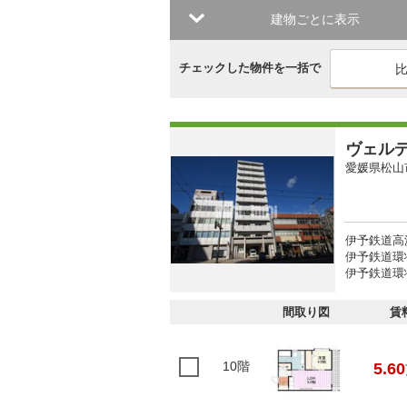
建物ごとに表示
チェックした物件を一括で
ヴェル
愛媛県松山
伊予鉄道高
伊予鉄道環
伊予鉄道環
間取り図
賃
10階
5.60