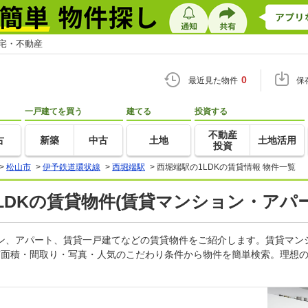
住宅・不動産
0
最近見た物件
保
一戸建てを買う
建てる
投資する
不動産
古
新築
中古
土地
土地活用
投資
>
松山市
>
伊予鉄道環状線
>
西堀端駅
>
西堀端駅の1LDKの賃貸情報 物件一覧
1LDKの賃貸物件(賃貸マンション・アパー
ション、アパート、賃貸一戸建てなどの賃貸物件をご紹介します。賃貸マ
有面積・間取り・写真・人気のこだわり条件から物件を簡単検索。理想の