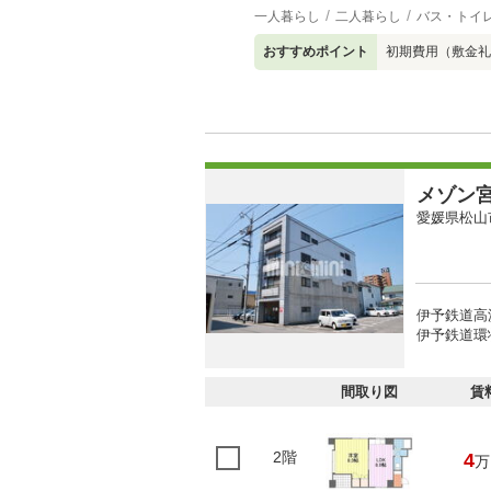
一人暮らし
二人暮らし
バス・トイ
おすすめポイント
初期費用（敷金礼
メゾン
愛媛県松山
伊予鉄道高
伊予鉄道環
間取り図
賃
2階
4
万