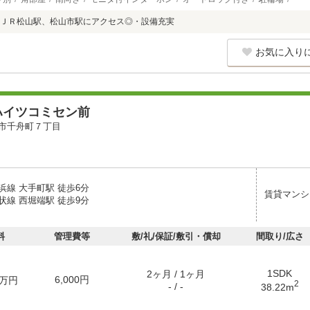
ＪＲ松山駅、松山市駅にアクセス◎・設備充実
お気に入り
ハイツコミセン前
市千舟町７丁目
浜線 大手町駅 徒歩6分
賃貸マンシ
状線 西堀端駅 徒歩9分
料
管理費等
敷/礼/保証/敷引・償却
間取り/広さ
1SDK
2ヶ月 / 1ヶ月
6,000円
万円
2
- / -
38.22m