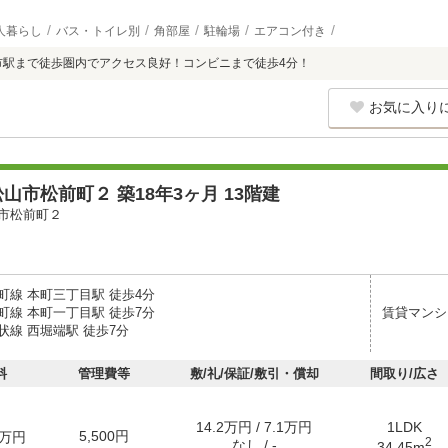
人暮らし
バス・トイレ別
角部屋
駐輪場
エアコン付き
市駅まで徒歩圏内でアクセス良好！コンビニまで徒歩4分！
お気に入り
山市松前町２ 築18年3ヶ月 13階建
市松前町２
町線 本町三丁目駅 徒歩4分
町線 本町一丁目駅 徒歩7分
賃貸マンシ
状線 西堀端駅 徒歩7分
料
管理費等
敷/礼/保証/敷引・償却
間取り/広さ
14.2万円 / 7.1万円
1LDK
5,500円
万円
2
なし / -
34.45m