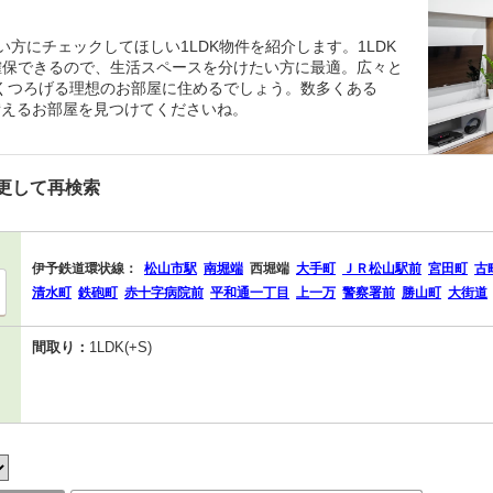
い方にチェックしてほしい1LDK物件を紹介します。1LDK
確保できるので、生活スペースを分けたい方に最適。広々と
とくつろげる理想のお部屋に住めるでしょう。数多くある
備えるお部屋を見つけてくださいね。
更して再検索
伊予鉄道環状線：
松山市駅
南堀端
西堀端
大手町
ＪＲ松山駅前
宮田町
古
清水町
鉄砲町
赤十字病院前
平和通一丁目
上一万
警察署前
勝山町
大街道
間取り：
1LDK(+S)