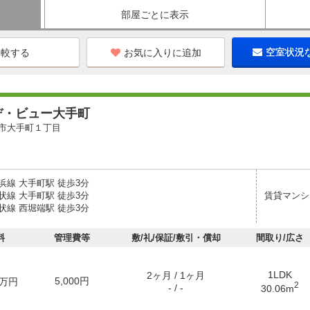
部屋ごとに表示
お気に入りに追加
空室状況
デ・ビュー大手町
市大手町１丁目
浜線 大手町駅 徒歩3分
状線 大手町駅 徒歩3分
賃貸マンシ
状線 西堀端駅 徒歩3分
料
管理費等
敷/礼/保証/敷引・償却
間取り/広さ
1LDK
2ヶ月 / 1ヶ月
5,000円
万円
2
- / -
30.06m