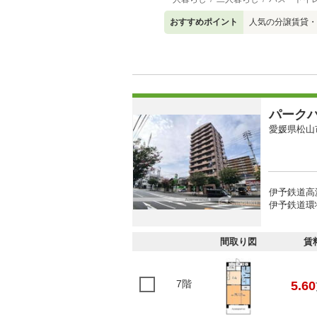
おすすめポイント
人気の分譲賃貸・
パーク
愛媛県松山
伊予鉄道高
伊予鉄道環
間取り図
賃
7階
5.60