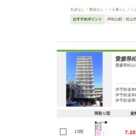
礼金なし
敷金なし
一人暮らし
二
おすすめポイント
JR松山駅・松山
愛媛県松
愛媛県松山
伊予鉄道本
伊予鉄道本
伊予鉄道環
間取り図
賃
13階
7.10