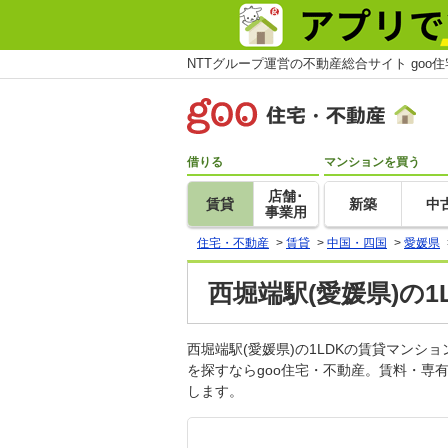
NTTグループ運営の不動産総合サイト goo
借りる
マンションを買う
店舗･
賃貸
新築
中
事業用
住宅・不動産
>
賃貸
>
中国・四国
>
愛媛県
西堀端駅(愛媛県)の
西堀端駅(愛媛県)の1LDKの賃貸マン
を探すならgoo住宅・不動産。賃料・専
します。