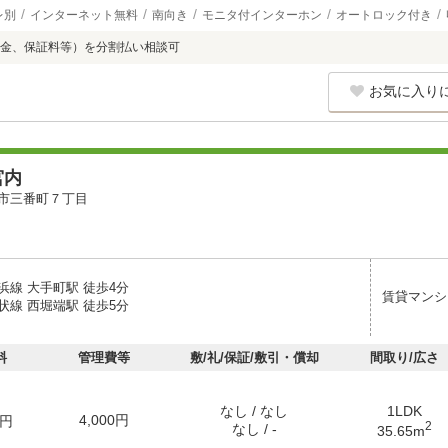
レ別
インターネット無料
南向き
モニタ付インターホン
オートロック付き
金、保証料等）を分割払い相談可
お気に入り
宮内
市三番町７丁目
浜線 大手町駅 徒歩4分
賃貸マンシ
状線 西堀端駅 徒歩5分
料
管理費等
敷/礼/保証/敷引・償却
間取り/広さ
なし / なし
1LDK
4,000円
円
2
なし / -
35.65m