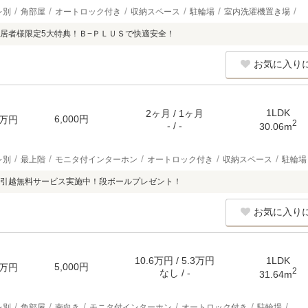
レ別
角部屋
オートロック付き
収納スペース
駐輪場
室内洗濯機置き場
居者様限定5大特典！Ｂ−ＰＬＵＳで快適安全！
お気に入り
1LDK
2ヶ月 / 1ヶ月
6,000円
万円
2
- / -
30.06m
レ別
最上階
モニタ付インターホン
オートロック付き
収納スペース
駐輪場
引越無料サービス実施中！段ボールプレゼント！
お気に入り
10.6万円 / 5.3万円
1LDK
5,000円
万円
2
なし / -
31.64m
レ別
角部屋
南向き
モニタ付インターホン
オートロック付き
駐輪場