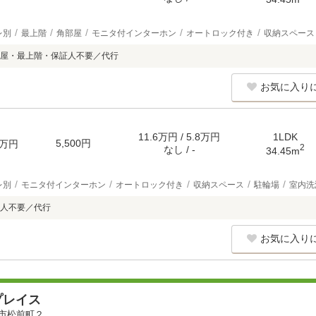
レ別
最上階
角部屋
モニタ付インターホン
オートロック付き
収納スペース
屋・最上階・保証人不要／代行
お気に入り
11.6万円 / 5.8万円
1LDK
5,500円
万円
2
なし / -
34.45m
レ別
モニタ付インターホン
オートロック付き
収納スペース
駐輪場
室内洗
人不要／代行
お気に入り
プレイス
市松前町２