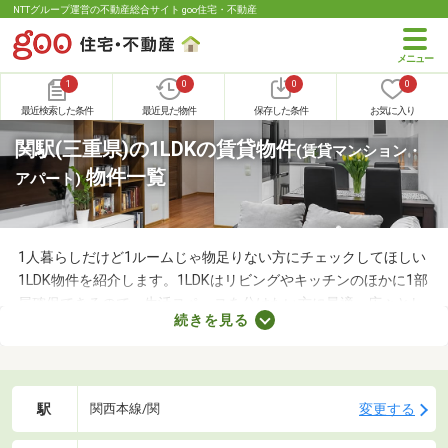
NTTグループ運営の不動産総合サイト goo住宅・不動産
1
0
0
0
最近検索した条件
最近見た物件
保存した条件
お気に入り
関駅(三重県)の1LDKの賃貸物件
(賃貸マンション・
物件一覧
アパート)
1人暮らしだけど1ルームじゃ物足りない方にチェックしてほしい
1LDK物件を紹介します。1LDKはリビングやキッチンのほかに1部
屋確保できるので、生活スペースを分けたい方に最適。広々とし
続きを見る
たLDKの物件を選べば、ゆったりとくつろげる理想のお部屋に住
めるでしょう。数多くある1LDK物件から、好みの設備や広さを備
えるお部屋を見つけてくださいね。
駅
変更する
関西本線/関