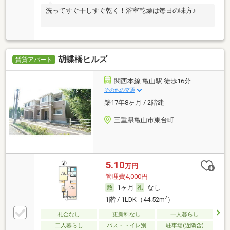
洗ってすぐ干しすぐ乾く！浴室乾燥は毎日の味方♪
胡蝶橋ヒルズ
賃貸アパート
関西本線 亀山駅 徒歩16分
その他の交通
築17年8ヶ月 / 2階建
三重県亀山市東台町
5.10
万円
管理費4,000円
1ヶ月
なし
2
1階 / 1LDK（44.52m
）
礼金なし
更新料なし
一人暮らし
二人暮らし
バス・トイレ別
駐車場(近隣含)