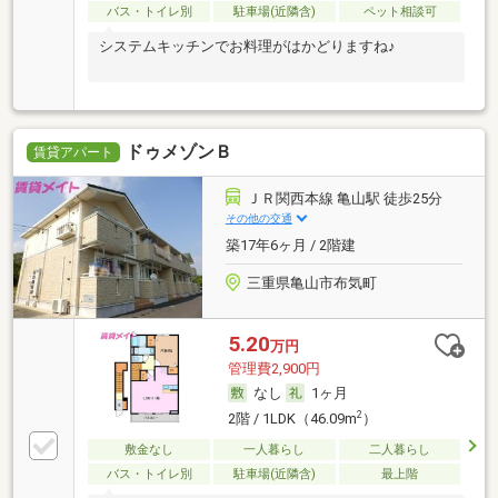
バス・トイレ別
駐車場(近隣含)
ペット相談可
システムキッチンでお料理がはかどりますね♪
ドゥメゾンＢ
賃貸アパート
ＪＲ関西本線 亀山駅 徒歩25分
その他の交通
築17年6ヶ月 / 2階建
三重県亀山市布気町
5.20
万円
管理費2,900円
なし
1ヶ月
2
2階 / 1LDK（46.09m
）
敷金なし
一人暮らし
二人暮らし
バス・トイレ別
駐車場(近隣含)
最上階