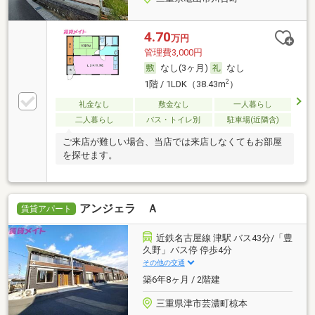
4.70
万円
管理費3,000円
なし(3ヶ月)
なし
2
1階 / 1LDK（38.43m
）
礼金なし
敷金なし
一人暮らし
二人暮らし
バス・トイレ別
駐車場(近隣含)
ご来店が難しい場合、当店では来店しなくてもお部屋
を探せます。
アンジェラ Ａ
賃貸アパート
近鉄名古屋線 津駅 バス43分/「豊
久野」バス停 停歩4分
その他の交通
築6年8ヶ月 / 2階建
三重県津市芸濃町椋本