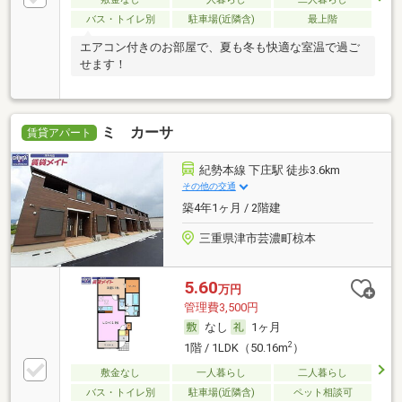
バス・トイレ別
駐車場(近隣含)
最上階
エアコン付きのお部屋で、夏も冬も快適な室温で過ご
せます！
ミ カーサ
賃貸アパート
紀勢本線 下庄駅 徒歩3.6km
その他の交通
築4年1ヶ月 / 2階建
三重県津市芸濃町椋本
5.60
万円
管理費3,500円
なし
1ヶ月
2
1階 / 1LDK（50.16m
）
敷金なし
一人暮らし
二人暮らし
バス・トイレ別
駐車場(近隣含)
ペット相談可