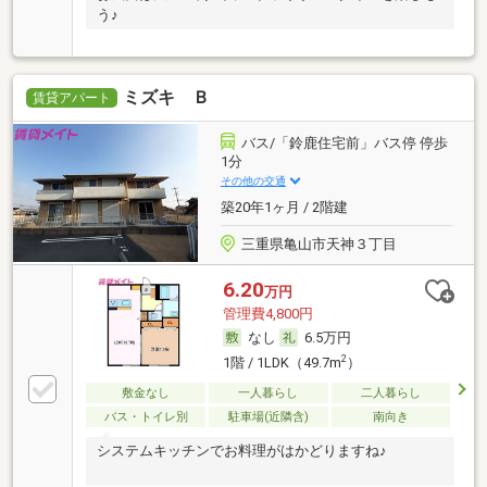
う♪
ミズキ Ｂ
賃貸アパート
バス/「鈴鹿住宅前」バス停 停歩
1分
その他の交通
築20年1ヶ月 / 2階建
三重県亀山市天神３丁目
6.20
万円
管理費4,800円
なし
6.5万円
2
1階 / 1LDK（49.7m
）
敷金なし
一人暮らし
二人暮らし
バス・トイレ別
駐車場(近隣含)
南向き
システムキッチンでお料理がはかどりますね♪