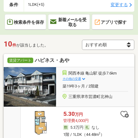
条件
変更する
1LDK(+S)
新着メールを受
検索条件を保存
アプリで探す
取る
10
件
が該当しました。
ハピネス・あや
賃貸アパート
関西本線 亀山駅 徒歩7.6km
その他の交通
築19年3ヶ月 / 2階建
三重県津市芸濃町北神山
5.30
万円
管理費4,000円
5.3万円
なし
2
1階 / 1LDK（44.48m
）