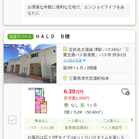
お洒落な外観に便利な立地で、エンジョイライフをあ
なたに
ＨＡＬＯ Ｂ棟
賃貸アパート
近鉄名古屋線 津駅 バス34分/「三
重交通バス新屋敷」バス停 停歩2分
その他の交通
築5年1ヶ月 / 2階建
三重県津市芸濃町椋本
6.30
万円
管理費2,900円
なし
1ヶ月
2
1階 / 1LDK（50.42m
）
敷金なし
一人暮らし
二人暮らし
バス・トイレ別
駐車場(近隣含)
ペット相談可
お風呂は広々1坪タイプ♪ゆっくりバスタイムを楽しも