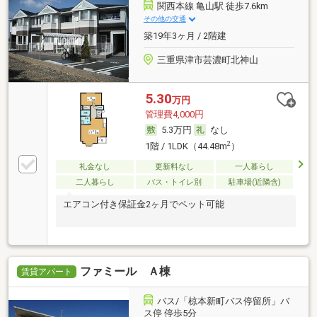
関西本線 亀山駅 徒歩7.6km
その他の交通
築19年3ヶ月 / 2階建
三重県津市芸濃町北神山
5.30
万円
管理費4,000円
5.3万円
なし
2
1階 / 1LDK（44.48m
）
礼金なし
更新料なし
一人暮らし
二人暮らし
バス・トイレ別
駐車場(近隣含)
エアコン付き保証金2ヶ月でペット可能
ファミール Ａ棟
賃貸アパート
バス/「椋本新町バス停留所」バ
ス停 停歩5分