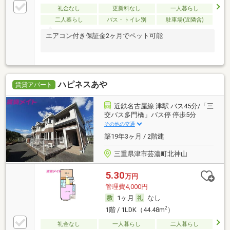
礼金なし
更新料なし
一人暮らし
二人暮らし
バス・トイレ別
駐車場(近隣含)
エアコン付き保証金2ヶ月でペット可能
ハピネスあや
賃貸アパート
近鉄名古屋線 津駅 バス45分/「三
交バス多門橋」バス停 停歩5分
その他の交通
築19年3ヶ月 / 2階建
三重県津市芸濃町北神山
5.30
万円
管理費4,000円
1ヶ月
なし
2
1階 / 1LDK（44.48m
）
礼金なし
一人暮らし
二人暮らし