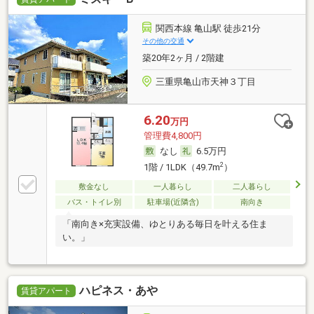
関西本線 亀山駅 徒歩21分
その他の交通
築20年2ヶ月 / 2階建
三重県亀山市天神３丁目
6.20
万円
管理費4,800円
なし
6.5万円
2
1階 / 1LDK（49.7m
）
敷金なし
一人暮らし
二人暮らし
バス・トイレ別
駐車場(近隣含)
南向き
「南向き×充実設備、ゆとりある毎日を叶える住ま
い。」
ハピネス・あや
賃貸アパート