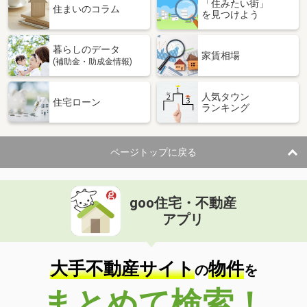
「住みたい街」
住まいのコラム
を見つけよう
暮らしのデータ
家賃相場
(補助金・助成金情報)
人気タウン
住宅ローン
ランキング
ページトップに戻る
goo住宅・不動産
アプリ
大手不動産サイト
物件
の
を
まとめて検索！