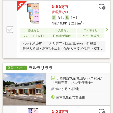
5.85
万円
管理費2,900円
なし
1ヶ月
2
1階 / 1LDK（52.38m
）
敷金なし
一人暮らし
二人暮らし
バス・トイレ別
駐車場(近隣含)
ペット相談可
ペット相談可・二人入居可・駐車場2台分・角部屋・
管理人巡回・浴室1坪以上・保証人不要／代行 ・初期
費用カード決済可・家賃カード決済可
ラルラリララ
賃貸アパート
ＪＲ関西本線 亀山駅 バス20分/
「円福寺前」バス停 停歩4分
築5年5ヶ月 / 2階建
三重県亀山市住山町
5.20
万円