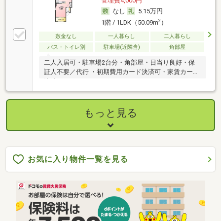
管理費4,000円
なし
5.15万円
2
1階 / 1LDK（50.09m
）
敷金なし
一人暮らし
二人暮らし
バス・トイレ別
駐車場(近隣含)
角部屋
二人入居可・駐車場2台分・角部屋・日当り良好・保
証人不要／代行 ・初期費用カード決済可・家賃カード
決済可
もっと見る
お気に入り物件一覧を見る