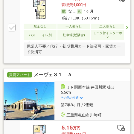
管理費4,000円
なし
1ヶ月
2
1階 / 1LDK（50.16m
）
敷金なし
一人暮らし
二人暮らし
モニタ付インターホ
バス・トイレ別
駐車場(近隣含)
ン
保証人不要／代行 ・初期費用カード決済可・家賃カー
ド決済可
メーヴェ３１ Ａ
賃貸アパート
ＪＲ関西本線 井田川駅 徒歩
5.5km
その他の交通
築7年8ヶ月 / 2階建
三重県亀山市川崎町
5.15
万円