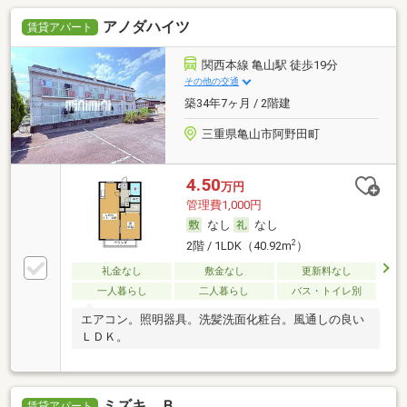
アノダハイツ
賃貸アパート
関西本線 亀山駅 徒歩19分
その他の交通
築34年7ヶ月 / 2階建
三重県亀山市阿野田町
4.50
万円
管理費1,000円
なし
なし
2
2階 / 1LDK（40.92m
）
礼金なし
敷金なし
更新料なし
一人暮らし
二人暮らし
バス・トイレ別
エアコン。照明器具。洗髪洗面化粧台。風通しの良い
ＬＤＫ。
ミズキ Ｂ
賃貸アパート