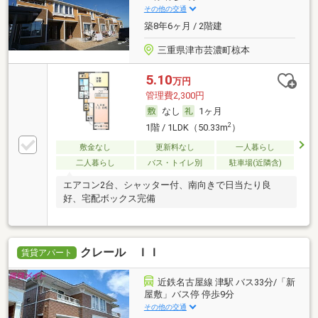
その他の交通
築8年6ヶ月 / 2階建
三重県津市芸濃町椋本
5.10
万円
管理費2,300円
なし
1ヶ月
2
1階 / 1LDK（50.33m
）
敷金なし
更新料なし
一人暮らし
二人暮らし
バス・トイレ別
駐車場(近隣含)
エアコン2台、シャッター付、南向きで日当たり良
好、宅配ボックス完備
クレール ＩＩ
賃貸アパート
近鉄名古屋線 津駅 バス33分/「新
屋敷」バス停 停歩9分
その他の交通