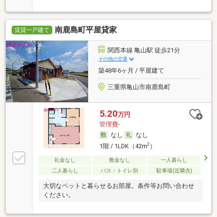
南鹿島町平屋貸家
賃貸一戸建て
関西本線 亀山駅 徒歩21分
その他の交通
築48年6ヶ月 / 平屋建て
三重県亀山市南鹿島町
5.20
万円
管理費-
なし
なし
2
1階 / 1LDK（42m
）
礼金なし
敷金なし
一人暮らし
二人暮らし
バス・トイレ別
駐車場(近隣含)
大切なペットと暮らせるお部屋。条件等お問い合わせ
ください。