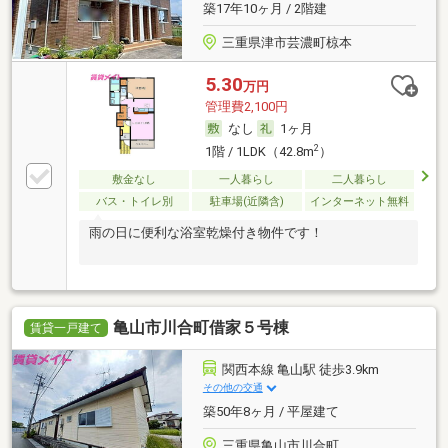
築17年10ヶ月 / 2階建
三重県津市芸濃町椋本
5.30
万円
管理費2,100円
なし
1ヶ月
2
1階 / 1LDK（42.8m
）
敷金なし
一人暮らし
二人暮らし
バス・トイレ別
駐車場(近隣含)
インターネット無料
雨の日に便利な浴室乾燥付き物件です！
亀山市川合町借家５号棟
賃貸一戸建て
関西本線 亀山駅 徒歩3.9km
その他の交通
築50年8ヶ月 / 平屋建て
三重県亀山市川合町