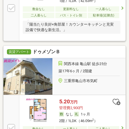
1階 / 1LDK（42.63m
）
敷金なし
更新料なし
一人暮らし
二人暮らし
バス・トイレ別
駐車場(近隣含)
「陽当たり良好×角部屋！カウンターキッチンと充実
設備で快適な新生活。」
ドゥメゾンＢ
賃貸アパート
関西本線 亀山駅 徒歩25分
築17年6ヶ月 / 2階建
三重県亀山市布気町
5.20
万円
管理費2,900円
なし
1ヶ月
2
2階 / 1LDK（46.09m
）
敷金なし
一人暮らし
二人暮らし