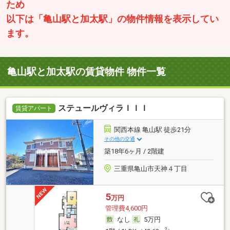
ため
以下は「亀山駅と加太駅」の物件情報を表示してい
ます。
亀山駅と加太駅の賃貸物件 物件一覧
ステュールヴィラＩＩＩ
賃貸アパート
関西本線 亀山駅 徒歩21分
その他の交通
築18年6ヶ月 / 2階建
三重県亀山市天神４丁目
5
万円
管理費4,600円
なし
5万円
2