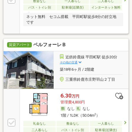
敷金なし
一人暮らし
二人暮らし
バス・トイレ別
駐車場(近隣含)
インターネット無料
ネット無料 セコム搭載 平田町駅徒歩8分の好立地
です
ベルフォーレＢ
賃貸アパート
近鉄鈴鹿線 平田町駅 徒歩20分
その他の交通
築18年6ヶ月 / 2階建
三重県鈴鹿市庄野羽山２丁目
6.30
万円
管理費4,800円
なし
なし
2
1階 / 1LDK（50.04m
）
礼金なし
敷金なし
一人暮らし
二人暮らし
バス・トイレ別
駐車場(近隣含)