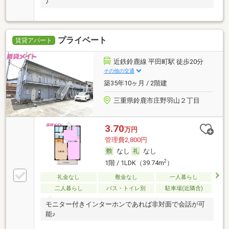
♪
プライベート
賃貸アパート
近鉄鈴鹿線 平田町駅 徒歩20分
その他の交通
築35年10ヶ月 / 2階建
三重県鈴鹿市庄野羽山２丁目
3.70
万円
管理費2,800円
なし
なし
2
1階 / 1LDK（39.74m
）
礼金なし
敷金なし
一人暮らし
二人暮らし
バス・トイレ別
駐車場(近隣含)
モニター付きインターホンであれば非対面で会話が可
能♪