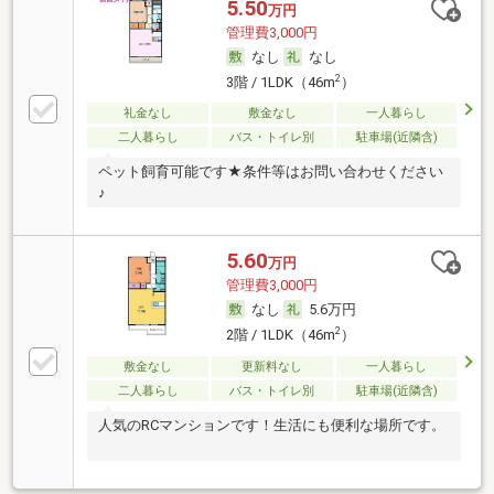
5.50
万円
管理費3,000円
なし
なし
2
3階 / 1LDK（46m
）
礼金なし
敷金なし
一人暮らし
二人暮らし
バス・トイレ別
駐車場(近隣含)
ペット飼育可能です★条件等はお問い合わせください
♪
5.60
万円
管理費3,000円
なし
5.6万円
2
2階 / 1LDK（46m
）
敷金なし
更新料なし
一人暮らし
二人暮らし
バス・トイレ別
駐車場(近隣含)
人気のRCマンションです！生活にも便利な場所です。