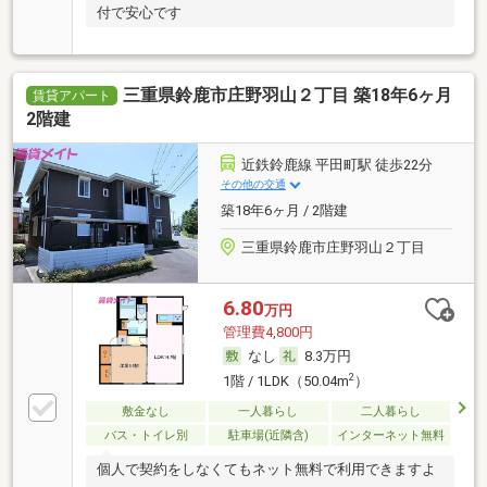
付で安心です
三重県鈴鹿市庄野羽山２丁目 築18年6ヶ月
賃貸アパート
2階建
近鉄鈴鹿線 平田町駅 徒歩22分
その他の交通
築18年6ヶ月 / 2階建
三重県鈴鹿市庄野羽山２丁目
6.80
万円
管理費4,800円
なし
8.3万円
2
1階 / 1LDK（50.04m
）
敷金なし
一人暮らし
二人暮らし
バス・トイレ別
駐車場(近隣含)
インターネット無料
個人で契約をしなくてもネット無料で利用できますよ