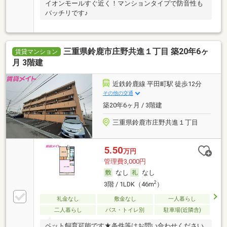
イオンモールすぐ近く！マンションタイプで防音性も
バッチリです♪
三重県鈴鹿市庄野共進１丁目 築20年6ヶ
賃貸マンション
月 3階建
近鉄鈴鹿線 平田町駅 徒歩12分
その他の交通
築20年6ヶ月 / 3階建
三重県鈴鹿市庄野共進１丁目
5.50
万円
管理費3,000円
なし
なし
2
3階 / 1LDK（46m
）
礼金なし
敷金なし
一人暮らし
二人暮らし
バス・トイレ別
駐車場(近隣含)
ペット飼育可能です★条件等はお問い合わせください