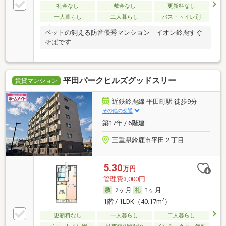
礼金なし
敷金なし
更新料なし
一人暮らし
二人暮らし
バス・トイレ別
ペットの飼える防音優秀マンション イオン鈴鹿すぐ
そばです
平田パークヒルズグッドスリー
賃貸マンション
近鉄鈴鹿線 平田町駅 徒歩9分
その他の交通
築17年 / 6階建
三重県鈴鹿市平田２丁目
5.30
万円
管理費3,000円
2ヶ月
1ヶ月
2
1階 / 1LDK（40.17m
）
更新料なし
一人暮らし
二人暮らし