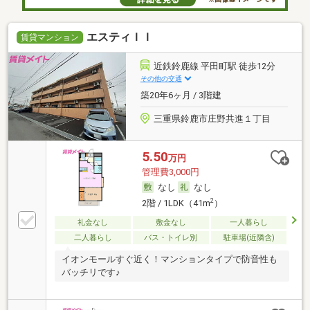
エスティＩＩ
賃貸マンション
近鉄鈴鹿線 平田町駅 徒歩12分
その他の交通
築20年6ヶ月 / 3階建
三重県鈴鹿市庄野共進１丁目
5.50
万円
管理費3,000円
なし
なし
2
2階 / 1LDK（41m
）
礼金なし
敷金なし
一人暮らし
二人暮らし
バス・トイレ別
駐車場(近隣含)
イオンモールすぐ近く！マンションタイプで防音性も
バッチリです♪