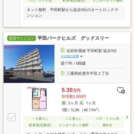
バス・トイレ別
駐車場(近隣含)
インターネット無料
ネット無料 平田町駅から徒歩9分のオートロックマ
ンション
平田パークヒルズ グッドスリー
賃貸マンション
近鉄鈴鹿線 平田町駅 徒歩5分
その他の交通
築17年 / 6階建
三重県鈴鹿市平田２丁目
5.30
万円
管理費3,000円
2ヶ月
1ヶ月
2
1階 / 1LDK（40.17m
）
一人暮らし
二人暮らし
バス・トイレ別
駐車場(近隣含)
インターネット無料
南向き