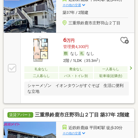
その他の交通
築37年 / 2階建
三重県鈴鹿市庄野羽山２丁目
6
万円
管理費4,300円
なし
なし
2
2階 / 1LDK（35.3m
）
礼金なし
敷金なし
一人暮らし
二人暮らし
バス・トイレ別
駐車場(近隣含)
シャーメゾン イオンタウンがすぐそば 生活に便利
な立地
三重県鈴鹿市庄野羽山２丁目 築37年 2階建
賃貸アパート
近鉄鈴鹿線 平田町駅 徒歩20分
その他の交通