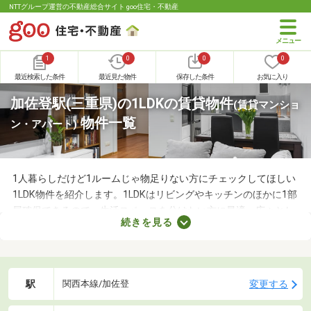
NTTグループ運営の不動産総合サイト goo住宅・不動産
1
0
0
0
最近検索した条件
最近見た物件
保存した条件
お気に入り
加佐登駅(三重県)の1LDKの賃貸物件
(賃貸マンショ
物件一覧
ン・アパート)
1人暮らしだけど1ルームじゃ物足りない方にチェックしてほしい
1LDK物件を紹介します。1LDKはリビングやキッチンのほかに1部
屋確保できるので、生活スペースを分けたい方に最適。広々とし
続きを見る
たLDKの物件を選べば、ゆったりとくつろげる理想のお部屋に住
めるでしょう。数多くある1LDK物件から、好みの設備や広さを備
えるお部屋を見つけてくださいね。
駅
変更する
関西本線/加佐登