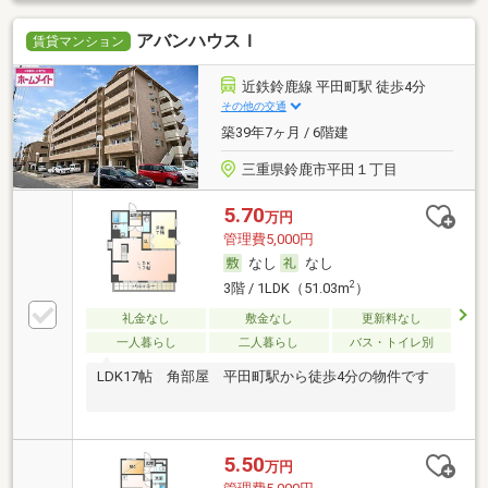
アバンハウスＩ
賃貸マンション
近鉄鈴鹿線 平田町駅 徒歩4分
その他の交通
築39年7ヶ月 / 6階建
三重県鈴鹿市平田１丁目
5.70
万円
管理費5,000円
なし
なし
2
3階 / 1LDK（51.03m
）
礼金なし
敷金なし
更新料なし
一人暮らし
二人暮らし
バス・トイレ別
LDK17帖 角部屋 平田町駅から徒歩4分の物件です
5.50
万円