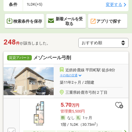
条件
変更する
1LDK(+S)
新着メールを受
検索条件を保存
アプリで探す
取る
248
件
が該当しました。
メゾンベール弓削
賃貸アパート
近鉄鈴鹿線 平田町駅 徒歩8分
その他の交通
築11年2ヶ月 / 2階建
三重県鈴鹿市弓削２丁目
5.70
万円
管理費5,500円
なし
1ヶ月
2
1階 / 1LDK（30.73m
）