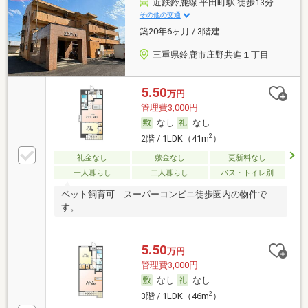
近鉄鈴鹿線 平田町駅 徒歩13分
その他の交通
築20年6ヶ月 / 3階建
三重県鈴鹿市庄野共進１丁目
5.50
万円
管理費3,000円
なし
なし
2
2階 / 1LDK（41m
）
礼金なし
敷金なし
更新料なし
一人暮らし
二人暮らし
バス・トイレ別
ペット飼育可 スーパーコンビニ徒歩圏内の物件で
す。
5.50
万円
管理費3,000円
なし
なし
2
3階 / 1LDK（46m
）