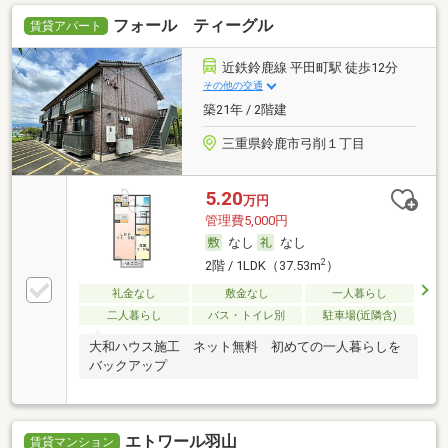
フォール ティーグル
賃貸アパート
近鉄鈴鹿線 平田町駅 徒歩12分
その他の交通
築21年 / 2階建
三重県鈴鹿市弓削１丁目
5.20
万円
管理費5,000円
なし
なし
2
2階 / 1LDK（37.53m
）
礼金なし
敷金なし
一人暮らし
二人暮らし
バス・トイレ別
駐車場(近隣含)
大和ハウス施工 ネット無料 初めての一人暮らしを
バックアップ
エトワール羽山
賃貸マンション