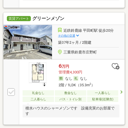
グリーンメゾン
賃貸アパート
近鉄鈴鹿線 平田町駅 徒歩20分
その他の交通
築37年2ヶ月 / 2階建
三重県鈴鹿市庄野町
6
万円
管理費4,300円
なし
なし
2
2階 / 1LDK（35.3m
）
礼金なし
敷金なし
一人暮らし
二人暮らし
バス・トイレ別
駐車場(近隣含)
積水ハウスのシャーメゾンです 設備充実のお部屋で
す