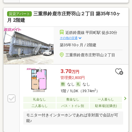
三重県鈴鹿市庄野羽山２丁目 築35年10ヶ
賃貸アパート
月 2階建
近鉄鈴鹿線 平田町駅 徒歩20分
その他の交通
築35年10ヶ月 / 2階建
三重県鈴鹿市庄野羽山２丁目
3.70
万円
管理費2,800円
なし
なし
2
1階 / 1LDK（39.74m
）
礼金なし
敷金なし
一人暮らし
二人暮らし
バス・トイレ別
駐車場(近隣含)
モニター付きインターホンであれば非対面で会話が可
能♪