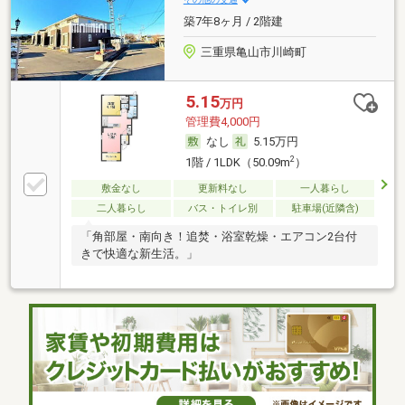
築7年8ヶ月 / 2階建
三重県亀山市川崎町
5.15
万円
管理費4,000円
なし
5.15万円
2
1階 / 1LDK（50.09m
）
敷金なし
更新料なし
一人暮らし
二人暮らし
バス・トイレ別
駐車場(近隣含)
「角部屋・南向き！追焚・浴室乾燥・エアコン2台付
きで快適な新生活。」