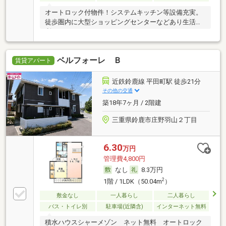
オートロック付物件！システムキッチン等設備充実。
徒歩圏内に大型ショッピングセンターなどあり生活便
利！
ベルフォーレ Ｂ
賃貸アパート
近鉄鈴鹿線 平田町駅 徒歩21分
その他の交通
築18年7ヶ月 / 2階建
三重県鈴鹿市庄野羽山２丁目
6.30
万円
管理費4,800円
なし
8.3万円
2
1階 / 1LDK（50.04m
）
敷金なし
一人暮らし
二人暮らし
バス・トイレ別
駐車場(近隣含)
インターネット無料
積水ハウスシャーメゾン ネット無料 オートロック