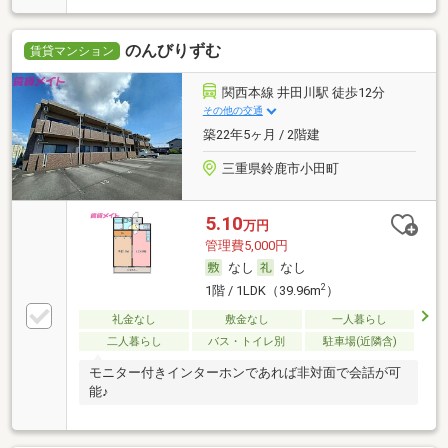
のんびりずむ
賃貸マンション
関西本線 井田川駅 徒歩12分
その他の交通
築22年5ヶ月 / 2階建
三重県鈴鹿市小田町
5.10
万円
管理費5,000円
なし
なし
2
1階 / 1LDK（39.96m
）
礼金なし
敷金なし
一人暮らし
二人暮らし
バス・トイレ別
駐車場(近隣含)
モニター付きインターホンであれば非対面で会話が可
能♪