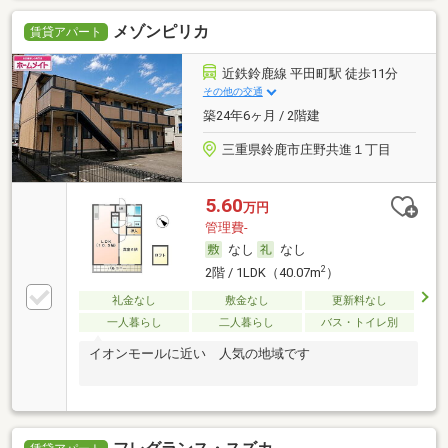
メゾンピリカ
賃貸アパート
近鉄鈴鹿線 平田町駅 徒歩11分
その他の交通
築24年6ヶ月 / 2階建
三重県鈴鹿市庄野共進１丁目
5.60
万円
管理費-
なし
なし
2
2階 / 1LDK（40.07m
）
礼金なし
敷金なし
更新料なし
一人暮らし
二人暮らし
バス・トイレ別
イオンモールに近い 人気の地域です