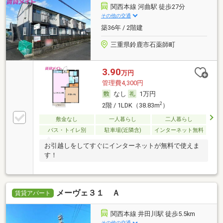
関西本線 河曲駅 徒歩27分
その他の交通
築36年 / 2階建
三重県鈴鹿市石薬師町
3.90
万円
管理費4,300円
なし
1万円
2
2階 / 1LDK（38.83m
）
敷金なし
一人暮らし
二人暮らし
バス・トイレ別
駐車場(近隣含)
インターネット無料
お引越しをしてすぐにインターネットが無料で使えま
す！
メーヴェ３１ Ａ
賃貸アパート
関西本線 井田川駅 徒歩5.5km
その他の交通