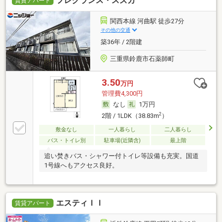
フレグランス・スズカ
賃貸アパート
関西本線 河曲駅 徒歩27分
その他の交通
築36年 / 2階建
三重県鈴鹿市石薬師町
3.50
万円
管理費4,300円
なし
1万円
2
2階 / 1LDK（38.83m
）
敷金なし
一人暮らし
二人暮らし
バス・トイレ別
駐車場(近隣含)
最上階
追い焚きバス・シャワー付トイレ等設備も充実。国道
1号線へもアクセス良好。
エスティＩＩ
賃貸アパート