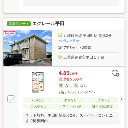
エクレール平田
賃貸アパート
近鉄鈴鹿線 平田町駅 徒歩2分
その他の交通
築17年8ヶ月 / 2階建
三重県鈴鹿市平田１丁目
4.80
万円
管理費5,500円
なし
なし
2
2階 / 1LDK（33.61m
）
礼金なし
敷金なし
一人暮らし
二人暮らし
バス・トイレ別
駐車場(近隣含)
ネット無料、平田町駅徒歩2分、スーパー・コンビニ
まで徒歩圏内