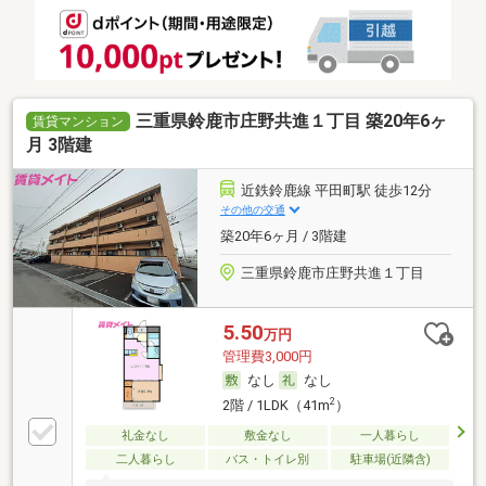
三重県鈴鹿市庄野共進１丁目 築20年6ヶ
賃貸マンション
月 3階建
近鉄鈴鹿線 平田町駅 徒歩12分
その他の交通
築20年6ヶ月 / 3階建
三重県鈴鹿市庄野共進１丁目
5.50
万円
管理費3,000円
なし
なし
2
2階 / 1LDK（41m
）
礼金なし
敷金なし
一人暮らし
二人暮らし
バス・トイレ別
駐車場(近隣含)