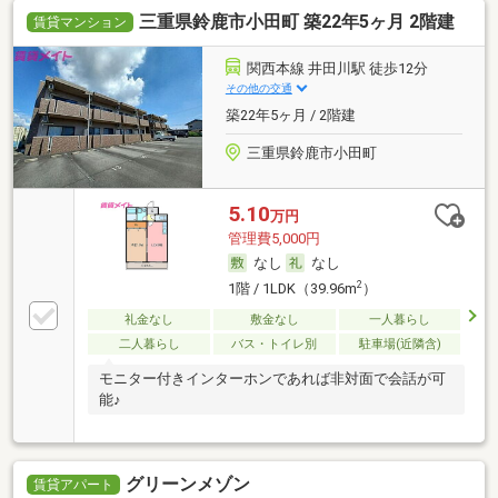
三重県鈴鹿市小田町 築22年5ヶ月 2階建
賃貸マンション
関西本線 井田川駅 徒歩12分
その他の交通
築22年5ヶ月 / 2階建
三重県鈴鹿市小田町
5.10
万円
管理費5,000円
なし
なし
2
1階 / 1LDK（39.96m
）
礼金なし
敷金なし
一人暮らし
二人暮らし
バス・トイレ別
駐車場(近隣含)
モニター付きインターホンであれば非対面で会話が可
能♪
グリーンメゾン
賃貸アパート