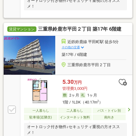
オートロック付き物件♪セキュリティ重視の方オスス
メ！
三重県鈴鹿市平田２丁目 築17年 6階建
賃貸マンション
近鉄鈴鹿線 平田町駅 徒歩5分
その他の交通
築17年 / 6階建
三重県鈴鹿市平田２丁目
5.30
万円
管理費3,000円
2ヶ月
1ヶ月
2
1階 / 1LDK（40.17m
）
一人暮らし
二人暮らし
バス・トイレ別
駐車場(近隣含)
インターネット無料
南向き
オートロック付き物件♪セキュリティ重視の方オスス
メ！