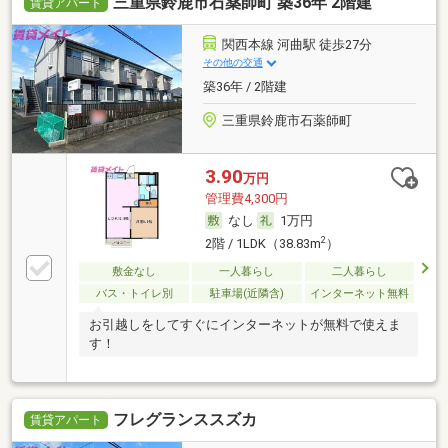
三重県鈴鹿市石薬師町 築36年 2階建
賃貸アパート
関西本線 河曲駅 徒歩27分
その他の交通
築36年 / 2階建
三重県鈴鹿市石薬師町
3.90
万円
管理費4,300円
なし
1万円
2
2階 / 1LDK（38.83m
）
敷金なし
一人暮らし
二人暮らし
バス・トイレ別
駐車場(近隣含)
インターネット無料
お引越しをしてすぐにインターネットが無料で使えま
す！
フレグランススズカ
賃貸アパート