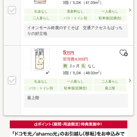
2
3階 / 1LDK（41.05m
）
礼金なし
更新料なし
一人暮らし
二人暮らし
バス・トイレ別
駐車場(近隣含)
イオンモール鈴鹿のすぐそば 交通アクセスもばっち
りの好立地
5
万円
管理費4,000円
2ヶ月
なし
2
3階 / 1LDK（48.03m
）
礼金なし
一人暮らし
二人暮らし
バス・トイレ別
駐車場(近隣含)
最上階
最上階