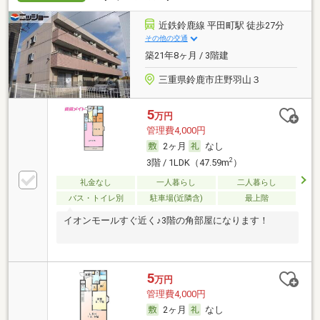
近鉄鈴鹿線 平田町駅 徒歩27分
その他の交通
築21年8ヶ月 / 3階建
三重県鈴鹿市庄野羽山３
5
万円
管理費4,000円
2ヶ月
なし
2
3階 / 1LDK（47.59m
）
礼金なし
一人暮らし
二人暮らし
バス・トイレ別
駐車場(近隣含)
最上階
イオンモールすぐ近く♪3階の角部屋になります！
5
万円
管理費4,000円
2ヶ月
なし