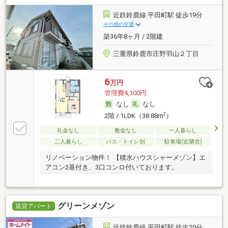
近鉄鈴鹿線 平田町駅 徒歩19分
その他の交通
築36年8ヶ月 / 2階建
三重県鈴鹿市庄野羽山２丁目
6
万円
管理費4,300円
なし
なし
2
2階 / 1LDK（38.88m
）
礼金なし
敷金なし
一人暮らし
二人暮らし
バス・トイレ別
駐車場(近隣含)
リノベーション物件！ 【積水ハウスシャーメゾン】エ
アコン2基付き、3口コンロ付いております。
グリーンメゾン
賃貸アパート
近鉄鈴鹿線 平田町駅 徒歩20分