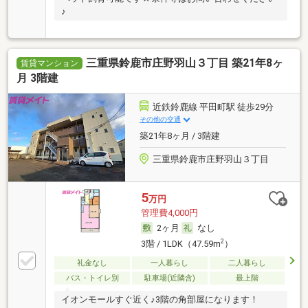
♪
三重県鈴鹿市庄野羽山３丁目 築21年8ヶ
賃貸マンション
月 3階建
近鉄鈴鹿線 平田町駅 徒歩29分
その他の交通
築21年8ヶ月 / 3階建
三重県鈴鹿市庄野羽山３丁目
5
万円
管理費4,000円
2ヶ月
なし
2
3階 / 1LDK（47.59m
）
礼金なし
一人暮らし
二人暮らし
バス・トイレ別
駐車場(近隣含)
最上階
イオンモールすぐ近く♪3階の角部屋になります！