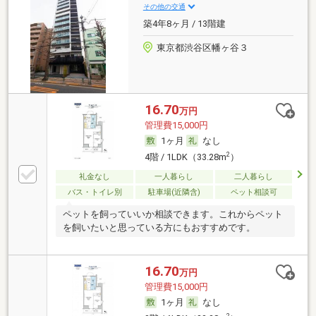
その他の交通
築4年8ヶ月 / 13階建
東京都渋谷区幡ヶ谷３
16.70
万円
管理費15,000円
1ヶ月
なし
2
4階 / 1LDK（33.28m
）
礼金なし
一人暮らし
二人暮らし
バス・トイレ別
駐車場(近隣含)
ペット相談可
ペットを飼っていいか相談できます。これからペット
を飼いたいと思っている方にもおすすめです。
16.70
万円
管理費15,000円
1ヶ月
なし
2