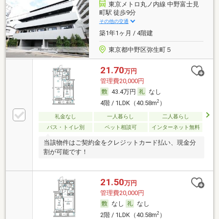
東京メトロ丸ノ内線 中野富士見
町駅 徒歩9分
その他の交通
築1年1ヶ月 / 4階建
東京都中野区弥生町５
21.70
万円
管理費20,000円
43.4万円
なし
2
4階 / 1LDK（40.58m
）
礼金なし
一人暮らし
二人暮らし
バス・トイレ別
ペット相談可
インターネット無料
当該物件はご契約金をクレジットカード払い、現金分
割が可能です！
21.50
万円
管理費20,000円
なし
なし
2
2階 / 1LDK（40.58m
）