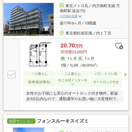
東京メトロ丸ノ内方南町支線 方
南町駅 徒歩7分
その他の交通
築17年6ヶ月 / 10階建
東京都杉並区堀ノ内１丁目
20.70
万円
管理費25,000円
1ヶ月
1ヶ月
2
1階 / 1LDK（60.81m
）
一人暮らし
二人暮らし
バス・トイレ別
モニタ付インターホ
駐車場(近隣含)
オートロック付き
ン
女性やお子様にも安心のオートロック付き物件。駅徒
歩5分以内なので、通勤通学やお買い物に大変便利で
す。
フォンスルーキスイズミ
賃貸マンション