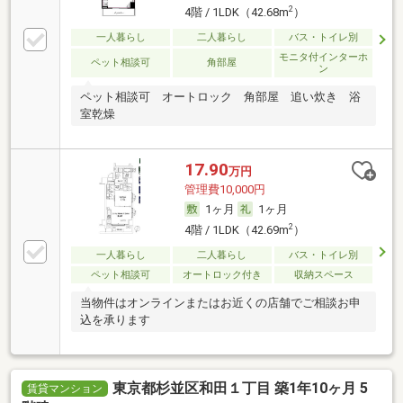
2
4階 / 1LDK（42.68m
）
一人暮らし
二人暮らし
バス・トイレ別
モニタ付インターホ
ペット相談可
角部屋
ン
ペット相談可 オートロック 角部屋 追い炊き 浴
室乾燥
17.90
万円
管理費10,000円
1ヶ月
1ヶ月
2
4階 / 1LDK（42.69m
）
一人暮らし
二人暮らし
バス・トイレ別
ペット相談可
オートロック付き
収納スペース
当物件はオンラインまたはお近くの店舗でご相談お申
込を承ります
東京都杉並区和田１丁目 築1年10ヶ月 5
賃貸マンション