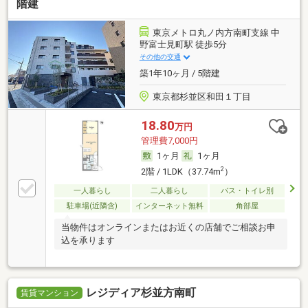
階建
東京メトロ丸ノ内方南町支線 中
野富士見町駅 徒歩5分
その他の交通
築1年10ヶ月 / 5階建
東京都杉並区和田１丁目
18.80
万円
管理費7,000円
1ヶ月
1ヶ月
2
2階 / 1LDK（37.74m
）
一人暮らし
二人暮らし
バス・トイレ別
駐車場(近隣含)
インターネット無料
角部屋
当物件はオンラインまたはお近くの店舗でご相談お申
込を承ります
レジディア杉並方南町
賃貸マンション