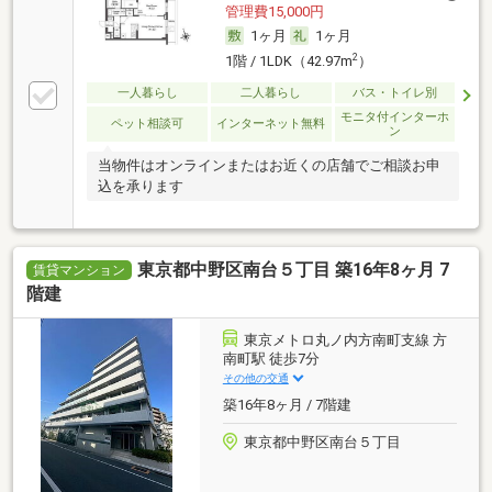
管理費15,000円
1ヶ月
1ヶ月
2
1階 / 1LDK（42.97m
）
一人暮らし
二人暮らし
バス・トイレ別
モニタ付インターホ
ペット相談可
インターネット無料
ン
当物件はオンラインまたはお近くの店舗でご相談お申
込を承ります
東京都中野区南台５丁目 築16年8ヶ月 7
賃貸マンション
階建
東京メトロ丸ノ内方南町支線 方
南町駅 徒歩7分
その他の交通
築16年8ヶ月 / 7階建
東京都中野区南台５丁目