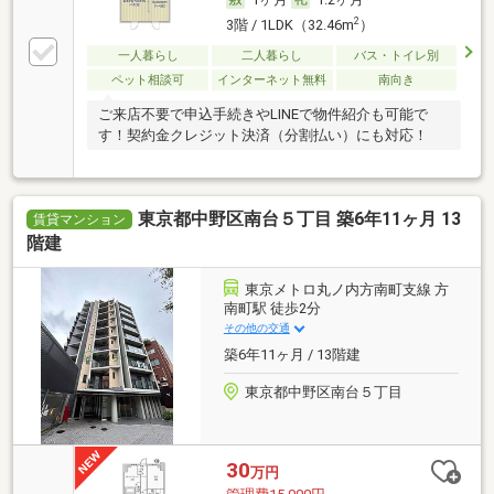
2
3階 / 1LDK（32.46m
）
一人暮らし
二人暮らし
バス・トイレ別
ペット相談可
インターネット無料
南向き
ご来店不要で申込手続きやLINEで物件紹介も可能で
す！契約金クレジット決済（分割払い）にも対応！
東京都中野区南台５丁目 築6年11ヶ月 13
賃貸マンション
階建
東京メトロ丸ノ内方南町支線 方
南町駅 徒歩2分
その他の交通
築6年11ヶ月 / 13階建
東京都中野区南台５丁目
30
万円