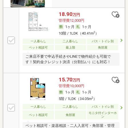
18.90
万円
管理費12,000円
1ヶ月
1ヶ月
2
10階 / 1LDK（40.41m
）
一人暮らし
二人暮らし
バス・トイレ別
ペット相談可
最上階
角部屋
ご来店不要で申込手続きやLINEで物件紹介も可能で
す！契約金クレジット決済（分割払い）にも対応！
15.70
万円
管理費10,000円
1ヶ月
1ヶ月
2
5階 / 1LDK（34.05m
）
一人暮らし
二人暮らし
バス・トイレ別
モニタ付インターホ
ペット相談可
角部屋
ン
ペット相談可・楽器相談・二人入居可・角部屋・管理