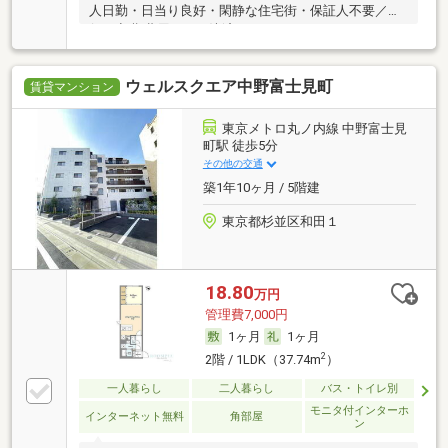
人日勤・日当り良好・閑静な住宅街・保証人不要／代
行 ・初期費用カード決済可
ウェルスクエア中野富士見町
賃貸マンション
東京メトロ丸ノ内線 中野富士見
町駅 徒歩5分
その他の交通
築1年10ヶ月 / 5階建
東京都杉並区和田１
18.80
万円
管理費7,000円
1ヶ月
1ヶ月
2
2階 / 1LDK（37.74m
）
一人暮らし
二人暮らし
バス・トイレ別
モニタ付インターホ
インターネット無料
角部屋
ン