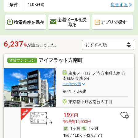
条件
変更する
1LDK(+S)
新着メールを受
検索条件を保存
アプリで探す
取る
6,237
件
が該当しました。
アイフラット方南町
賃貸マンション
東京メトロ丸ノ内方南町支線 方
南町駅 徒歩6分
その他の交通
築4年 / 5階建
東京都中野区南台５丁目
19
万円
管理費15,000円
1ヶ月
1ヶ月
2
1階 / 1LDK（42.97m
）