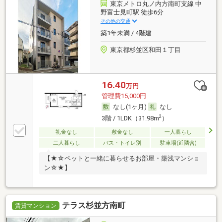
東京メトロ丸ノ内方南町支線 中
野富士見町駅 徒歩6分
その他の交通
築1年未満 / 4階建
東京都杉並区和田１丁目
16.40
万円
管理費15,000円
なし(1ヶ月)
なし
2
3階 / 1LDK（31.98m
）
礼金なし
敷金なし
一人暮らし
二人暮らし
バス・トイレ別
駐車場(近隣含)
【★☆ペットと一緒に暮らせるお部屋・築浅マンショ
ン☆★】
テラス杉並方南町
賃貸マンション