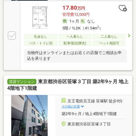
17.80
万円
管理費12,000円
1ヶ月
なし
2
5階 / 1LDK（41.54m
）
礼金なし
一人暮らし
二人暮らし
バス・トイレ別
駐車場(近隣含)
ペット相談可
当物件はオンラインまたはお近くの店舗でご相談お申
込を承ります
東京都渋谷区笹塚３丁目 築2年9ヶ月 地上
賃貸マンション
4階地下1階建
京王電鉄京王線 笹塚駅 徒歩9分
その他の交通
築2年9ヶ月 / 地上4階地下1階建
東京都渋谷区笹塚３丁目