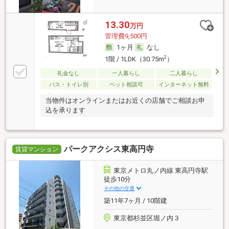
13.30
万円
管理費9,500円
1ヶ月
なし
2
1階 / 1LDK（30.75m
）
礼金なし
一人暮らし
二人暮らし
バス・トイレ別
ペット相談可
インターネット無料
当物件はオンラインまたはお近くの店舗でご相談お申
込を承ります
パークアクシス東高円寺
賃貸マンション
東京メトロ丸ノ内線 東高円寺駅
徒歩10分
その他の交通
築11年7ヶ月 / 10階建
東京都杉並区堀ノ内３