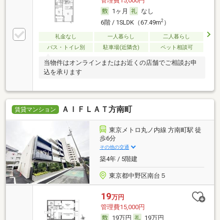
管理費15,000円
1ヶ月
なし
2
6階 / 1SLDK（67.49m
）
礼金なし
一人暮らし
二人暮らし
バス・トイレ別
駐車場(近隣含)
ペット相談可
当物件はオンラインまたはお近くの店舗でご相談お申
込を承ります
ＡＩＦＬＡＴ方南町
賃貸マンション
東京メトロ丸ノ内線 方南町駅 徒
歩6分
その他の交通
築4年 / 5階建
東京都中野区南台５
19
万円
管理費15,000円
19万円
19万円