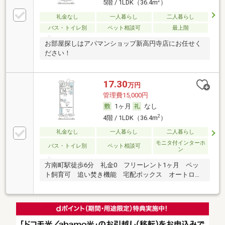
2
5階 / 1LDK（36.4m
）
礼金なし
一人暮らし
二人暮らし
バス・トイレ別
ペット相談可
最上階
お部屋探しはアパマンショップ新高円寺店にお任せく
ださい！
17.30
万円
管理費15,000円
1ヶ月
なし
2
4階 / 1LDK（36.4m
）
礼金なし
一人暮らし
二人暮らし
モニタ付インターホ
バス・トイレ別
ペット相談可
ン
方南町駅徒歩6分 礼金0 フリーレント1ヶ月 ペッ
ト飼育可 追い焚き機能 宅配ボックス オートロッ
ク