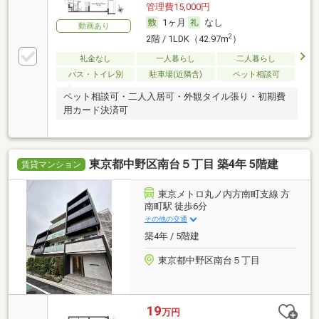
管理費15,000円
1ヶ月
なし
動画あり
2
2階 / 1LDK（42.97m
）
礼金なし
一人暮らし
二人暮らし
バス・トイレ別
駐車場(近隣含)
ペット相談可
ペット相談可・二人入居可・外観タイル張り・初期費
用カード決済可
東京都中野区南台５丁目 築4年 5階建
賃貸マンション
東京メトロ丸ノ内方南町支線 方
南町駅 徒歩6分
その他の交通
築4年 / 5階建
東京都中野区南台５丁目
19
万円