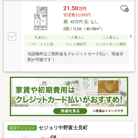
21.50
万円
管理費20,000円
43万円
なし
2
2階 / 1LDK（40.58m
）
礼金なし
一人暮らし
二人暮らし
バス・トイレ別
ペット相談可
インターネット無料
当該物件はご契約金をクレジットカード払い、現金分
割が可能です！
セジョリ中野富士見町
賃貸マンション