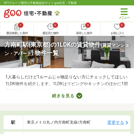
NTTグループ運営の不動産総合サイト goo住宅・不動産
1
0
0
0
最近検索した条件
最近見た物件
保存した条件
お気に入り
方南町駅(東京都)の1LDKの賃貸物件
(賃貸マンショ
物件一覧
ン・アパート)
1人暮らしだけど1ルームじゃ物足りない方にチェックしてほしい
1LDK物件を紹介します。1LDKはリビングやキッチンのほかに1部
屋確保できるので、生活スペースを分けたい方に最適。広々とし
続きを見る
たLDKの物件を選べば、ゆったりとくつろげる理想のお部屋に住
めるでしょう。数多くある1LDK物件から、好みの設備や広さを備
えるお部屋を見つけてくださいね。
駅
変更する
東京メトロ丸ノ内方南町支線/方南町