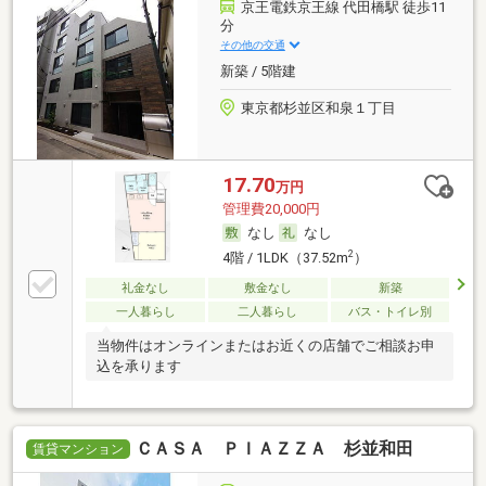
京王電鉄京王線 代田橋駅 徒歩11
分
その他の交通
新築 / 5階建
東京都杉並区和泉１丁目
17.70
万円
管理費20,000円
なし
なし
2
4階 / 1LDK（37.52m
）
礼金なし
敷金なし
新築
一人暮らし
二人暮らし
バス・トイレ別
当物件はオンラインまたはお近くの店舗でご相談お申
込を承ります
ＣＡＳＡ ＰＩＡＺＺＡ 杉並和田
賃貸マンション