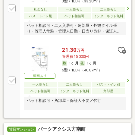
3階 / 1LDK（33.28m
）
礼金なし
一人暮らし
二人暮らし
バス・トイレ別
ペット相談可
インターネット無料
ペット相談可・二人入居可・角部屋・外観タイル張
り・管理人常駐・管理人日勤・日当り良好・保証人不
要／代行 ・初期費用カード決済可・家賃カード決済可
21.30
万円
管理費15,000円
1ヶ月
1ヶ月
2
6階 / 1LDK（40.87m
）
動画あり
一人暮らし
二人暮らし
バス・トイレ別
ペット相談可
インターネット無料
角部屋
ペット相談可・角部屋・保証人不要／代行
パークアクシス方南町
賃貸マンション