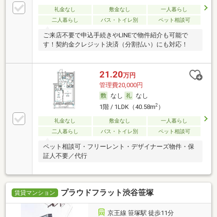
礼金なし
敷金なし
一人暮らし
二人暮らし
バス・トイレ別
ペット相談可
ご来店不要で申込手続きやLINEで物件紹介も可能で
す！契約金クレジット決済（分割払い）にも対応！
21.20
万円
管理費20,000円
なし
なし
2
1階 / 1LDK（40.58m
）
礼金なし
敷金なし
一人暮らし
二人暮らし
バス・トイレ別
ペット相談可
ペット相談可・フリーレント・デザイナーズ物件・保
証人不要／代行
プラウドフラット渋谷笹塚
賃貸マンション
京王線 笹塚駅 徒歩11分