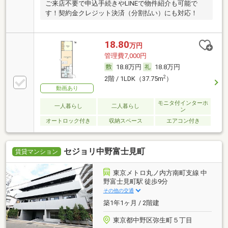
ご来店不要で申込手続きやLINEで物件紹介も可能で
す！契約金クレジット決済（分割払い）にも対応！
18.80
万円
管理費7,000円
18.8万円
18.8万円
2
2階 / 1LDK（37.75m
）
動画あり
モニタ付インターホ
一人暮らし
二人暮らし
ン
オートロック付き
収納スペース
エアコン付き
セジョリ中野富士見町
賃貸マンション
東京メトロ丸ノ内方南町支線 中
野富士見町駅 徒歩9分
その他の交通
築1年1ヶ月 / 2階建
東京都中野区弥生町５丁目