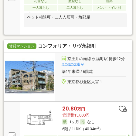
礼金なし
敷金なし
新築
一人暮らし
二人暮らし
バス・トイレ別
ペット相談可・二人入居可・角部屋
コンフォリア・リヴ永福町
賃貸マンション
京王井の頭線 永福町駅 徒歩12分
その他の交通
築1年未満 / 6階建
東京都杉並区大宮１
20.80
万円
管理費15,000円
1ヶ月
なし
2
6階 / 1LDK（40.34m
）