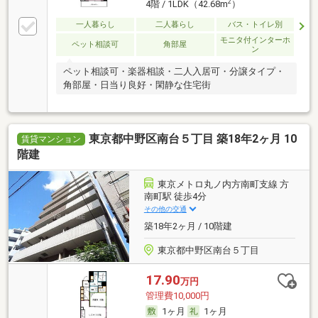
2
4階 / 1LDK（42.68m
）
一人暮らし
二人暮らし
バス・トイレ別
モニタ付インターホ
ペット相談可
角部屋
ン
ペット相談可・楽器相談・二人入居可・分譲タイプ・
角部屋・日当り良好・閑静な住宅街
東京都中野区南台５丁目 築18年2ヶ月 10
賃貸マンション
階建
東京メトロ丸ノ内方南町支線 方
南町駅 徒歩4分
その他の交通
築18年2ヶ月 / 10階建
東京都中野区南台５丁目
17.90
万円
管理費10,000円
1ヶ月
1ヶ月