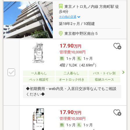
東京メトロ丸ノ内線 方南町駅 徒
歩4分
その他の交通
築18年2ヶ月 / 10階建
東京都中野区南台５
17.90
万円
管理費10,000円
1ヶ月
1ヶ月
2
4階 / 1LDK（42.69m
）
一人暮らし
二人暮らし
バス・トイレ別
ペット相談可
オートロック付き
収納スペース
◆初期費用・web内見・入居日交渉等なんでもご相談
ください◆
17.90
万円
管理費10,000円
1ヶ月
1ヶ月