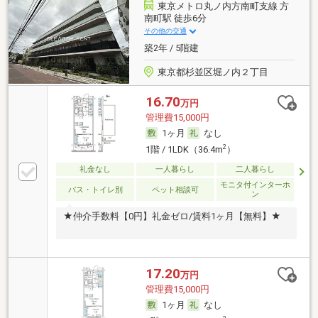
東京メトロ丸ノ内方南町支線 方
南町駅 徒歩6分
その他の交通
築2年 / 5階建
東京都杉並区堀ノ内２丁目
16.70
万円
管理費15,000円
1ヶ月
なし
2
1階 / 1LDK（36.4m
）
礼金なし
一人暮らし
二人暮らし
モニタ付インターホ
バス・トイレ別
ペット相談可
ン
★仲介手数料【0円】礼金ゼロ/賃料1ヶ月【無料】★
17.20
万円
管理費15,000円
1ヶ月
なし