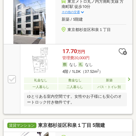
東京メトロ丸ノ内方南町支線 方
南町駅 徒歩10分
その他の交通
新築 / 5階建
東京都杉並区和泉１丁目
17.70
万円
管理費20,000円
なし
なし
2
4階 / 1LDK（37.52m
）
礼金なし
敷金なし
新築
一人暮らし
二人暮らし
バス・トイレ別
ゆとりある室内空間です。女性やお子様にも安心のオ
ートロック付き物件です。
東京都杉並区和泉１丁目 5階建
賃貸マンション