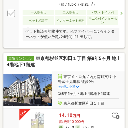
2
4階 / 1LDK（43.82m
）
一人暮らし
二人暮らし
バス・トイレ別
モニタ付インターホ
ペット相談可
インターネット無料
ン
ペット相談可能物件です。光ファイバーによるインタ
ーネットが使い放題♪24時間ゴミ出し可。
東京都杉並区和田１丁目 築8年5ヶ月 地上
賃貸マンション
4階地下1階建
東京メトロ丸ノ内方南町支線 中
野富士見町駅 徒歩9分
その他の交通
築8年5ヶ月 / 地上4階地下1階建
東京都杉並区和田１丁目
14.10
万円
管理費10,000円
1ヶ月
1.2ヶ月