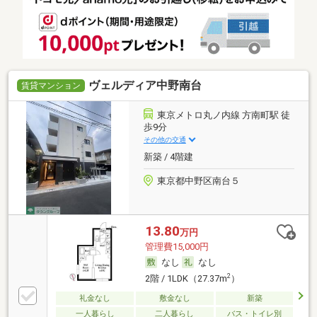
ヴェルディア中野南台
賃貸マンション
東京メトロ丸ノ内線 方南町駅 徒
歩9分
その他の交通
新築 / 4階建
東京都中野区南台５
13.80
万円
管理費15,000円
なし
なし
2
2階 / 1LDK（27.37m
）
礼金なし
敷金なし
新築
一人暮らし
二人暮らし
バス・トイレ別