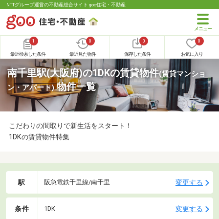
NTTグループ運営の不動産総合サイト goo住宅・不動産
1
0
0
0
最近検索した条件
最近見た物件
保存した条件
お気に入り
南千里駅(大阪府)の1DKの賃貸物件
(賃貸マンショ
物件一覧
ン・アパート)
こだわりの間取りで新生活をスタート！
1DKの賃貸物件特集
駅
変更する
阪急電鉄千里線/南千里
条件
変更する
1DK