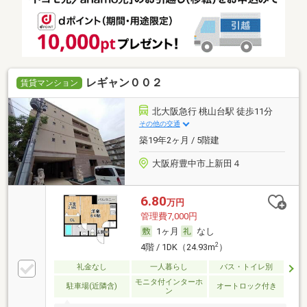
レギャン００２
賃貸マンション
北大阪急行 桃山台駅 徒歩11分
その他の交通
築19年2ヶ月 / 5階建
大阪府豊中市上新田４
6.80
万円
管理費7,000円
1ヶ月
なし
2
4階 / 1DK（24.93m
）
礼金なし
一人暮らし
バス・トイレ別
モニタ付インターホ
駐車場(近隣含)
オートロック付き
ン