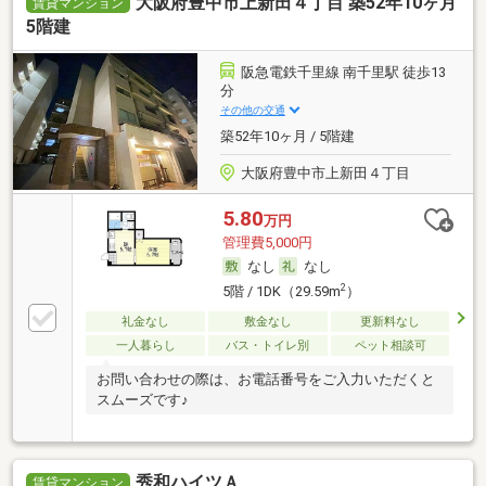
大阪府豊中市上新田４丁目 築52年10ヶ月
賃貸マンション
5階建
阪急電鉄千里線 南千里駅 徒歩13
分
その他の交通
築52年10ヶ月 / 5階建
大阪府豊中市上新田４丁目
5.80
万円
管理費5,000円
なし
なし
2
5階 / 1DK（29.59m
）
礼金なし
敷金なし
更新料なし
一人暮らし
バス・トイレ別
ペット相談可
お問い合わせの際は、お電話番号をご入力いただくと
スムーズです♪
秀和ハイツＡ
賃貸マンション