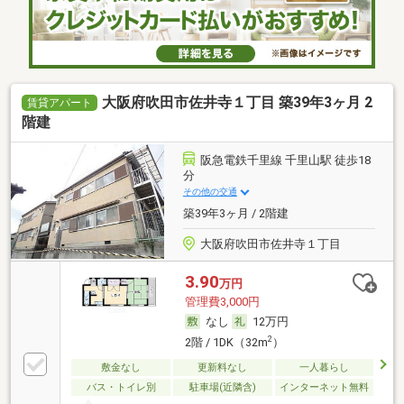
大阪府吹田市佐井寺１丁目 築39年3ヶ月 2
賃貸アパート
階建
阪急電鉄千里線 千里山駅 徒歩18
分
その他の交通
築39年3ヶ月 / 2階建
大阪府吹田市佐井寺１丁目
3.90
万円
管理費3,000円
なし
12万円
2
2階 / 1DK（32m
）
敷金なし
更新料なし
一人暮らし
バス・トイレ別
駐車場(近隣含)
インターネット無料