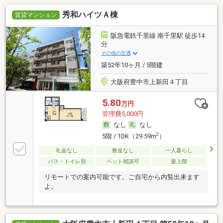
秀和ハイツＡ棟
賃貸マンション
阪急電鉄千里線 南千里駅 徒歩14
分
その他の交通
築52年10ヶ月 / 5階建
大阪府豊中市上新田４丁目
5.80
万円
管理費5,000円
なし
なし
2
5階 / 1DK（29.59m
）
礼金なし
敷金なし
一人暮らし
バス・トイレ別
ペット相談可
最上階
リモートでの案内可能です。ご自宅から内覧出来ます
よ。