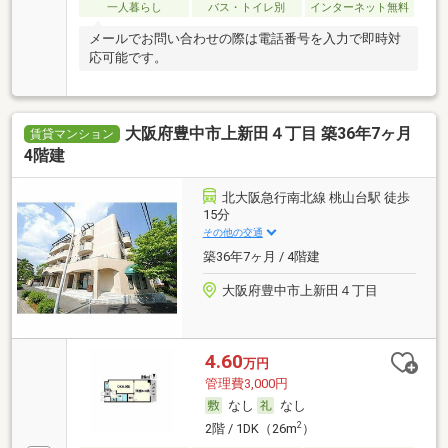
一人暮らし
バス・トイレ別
インターネット無料
メールでお問い合わせの際は電話番号を入力で即時対
応可能です。
大阪府豊中市上新田４丁目 築36年7ヶ月
賃貸マンション
4階建
北大阪急行南北線 桃山台駅 徒歩
15分
その他の交通
築36年7ヶ月 / 4階建
大阪府豊中市上新田４丁目
4.60
万円
管理費3,000円
なし
なし
2
2階 / 1DK（26m
）