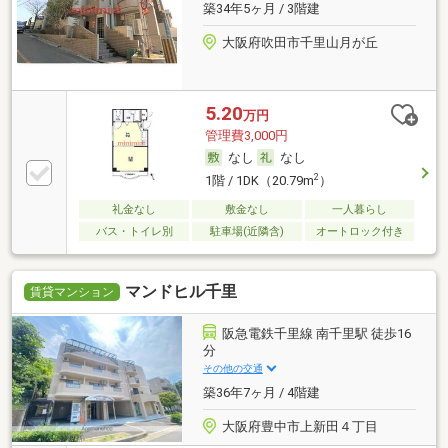
築34年5ヶ月 / 3階建
大阪府吹田市千里山月が丘
5.20
万円
管理費3,000円
なし
なし
2
1階 / 1DK（20.79m
）
礼金なし
敷金なし
一人暮らし
バス・トイレ別
駐車場(近隣含)
オートロック付き
マンドヒル千里
賃貸マンション
阪急電鉄千里線 南千里駅 徒歩16
分
その他の交通
築36年7ヶ月 / 4階建
大阪府豊中市上新田４丁目