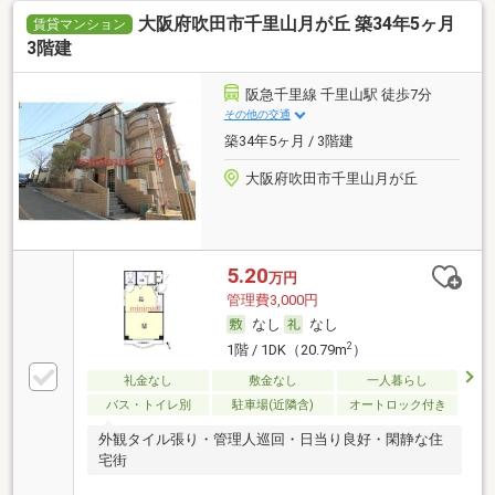
大阪府吹田市千里山月が丘 築34年5ヶ月
賃貸マンション
3階建
阪急千里線 千里山駅 徒歩7分
その他の交通
築34年5ヶ月 / 3階建
大阪府吹田市千里山月が丘
5.20
万円
管理費3,000円
なし
なし
2
1階 / 1DK（20.79m
）
礼金なし
敷金なし
一人暮らし
バス・トイレ別
駐車場(近隣含)
オートロック付き
外観タイル張り・管理人巡回・日当り良好・閑静な住
宅街