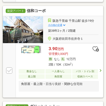
信和コーポ
賃貸アパート
阪急千里線 千里山駅 徒歩19分
その他の交通
築38年2ヶ月 / 2階建
大阪府吹田市佐井寺１
3.90
万円
管理費3,000円
なし
12万円
2
2階 / 1DK（32m
）
敷金なし
一人暮らし
バス・トイレ別
最上階
角部屋
収納スペース
角部屋・最上階・日当り良好・閑静な住宅街