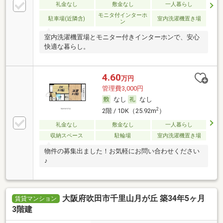
礼金なし
敷金なし
一人暮らし
モニタ付インターホ
駐車場(近隣含)
室内洗濯機置き場
ン
室内洗濯機置場とモニター付きインターホンで、安心
快適な暮らし。
4.60
万円
管理費3,000円
なし
なし
2
2階 / 1DK（25.92m
）
礼金なし
敷金なし
一人暮らし
収納スペース
駐輪場
室内洗濯機置き場
物件の募集出ました！お気軽にお問い合わせください
♪
大阪府吹田市千里山月が丘 築34年5ヶ月
賃貸マンション
3階建