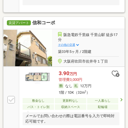
信和コーポ
賃貸アパート
阪急電鉄千里線 千里山駅 徒歩17
分
その他の交通
築33年5ヶ月 / 2階建
大阪府吹田市佐井寺１丁目
3.90
万円
管理費3,000円
なし
12万円
2
1階 / 1DK（32m
）
敷金なし
更新料なし
一人暮らし
バス・トイレ別
収納スペース
駐輪場
メールでお問い合わせの際は電話番号を入力で即時対
応可能です。