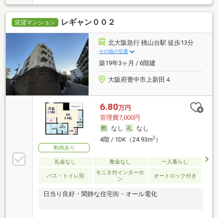
レギャン００２
賃貸マンション
北大阪急行 桃山台駅 徒歩13分
その他の交通
築19年3ヶ月 / 6階建
大阪府豊中市上新田４
6.80
万円
管理費7,000円
なし
なし
2
4階 / 1DK（24.93m
）
動画あり
礼金なし
敷金なし
一人暮らし
モニタ付インターホ
バス・トイレ別
オートロック付き
ン
日当り良好・閑静な住宅街・オール電化