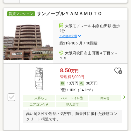
サンノーブルＹＡＭＡＭＯＴＯ
賃貸マンション
大阪モノレール本線 山田駅 徒歩
2分
その他の交通
築21年10ヶ月 / 10階建
大阪府吹田市山田西４丁目２－
１８
8.50
万円
管理費5,000円
10万円
30万円
2
7階 / 1DK（34.1m
）
一人暮らし
バス・トイレ別
南向き
エアコン付き
即入居可
高い耐久性や断熱・気密性、防音性に優れた鉄筋コン
クリート構造です。