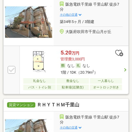
阪急電鉄千里線 千里山駅 徒歩7
分
その他の交通
築34年5ヶ月 / 3階建
大阪府吹田市千里山月が丘
5.20
万円
管理費3,000円
なし
なし
2
1階 / 1DK（20.79m
）
礼金なし
敷金なし
一人暮らし
バス・トイレ別
駐車場(近隣含)
オートロック付き
ＲＨＹＴＨＭ千里山
賃貸マンション
阪急電鉄千里線 千里山駅 徒歩7
分
その他の交通