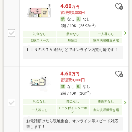
4.60
万円
管理費3,000円
なし
なし
2
2階 / 1DK（25.92m
）
礼金なし
敷金なし
一人暮らし
収納スペース
駐輪場
室内洗濯機置き場
ＬＩＮＥのＴＶ通話などでオンライン内覧可能です！
4.60
万円
管理費3,000円
なし
なし
2
2階 / 1DK（26m
）
礼金なし
敷金なし
更新料なし
モニタ付インターホ
一人暮らし
室内洗濯機置き場
ン
お電話頂けたら現地集合、オンライン等スピード対応
致します！