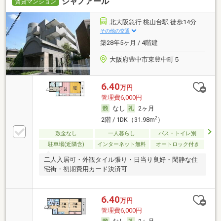
シャノアール
賃貸マンション
北大阪急行 桃山台駅 徒歩14分
その他の交通
築28年5ヶ月 / 4階建
大阪府豊中市東豊中町５
6.40
万円
管理費6,000円
なし
2ヶ月
2
2階 / 1DK（31.98m
）
敷金なし
一人暮らし
バス・トイレ別
駐車場(近隣含)
インターネット無料
オートロック付き
二人入居可・外観タイル張り・日当り良好・閑静な住
宅街・初期費用カード決済可
6.40
万円
管理費6,000円