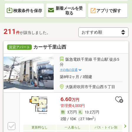
新着メールを受
検索条件を保存
アプリで探す
取る
211
件
が該当しました。
カーサ千里山西
賃貸アパート
阪急電鉄千里線 千里山駅 徒歩5
分
その他の交通
築8年2ヶ月 / 3階建
大阪府吹田市千里山西５丁目
6.60
万円
管理費4,000円
3万円
13.2万円
2
2階 / 1DK（27.18m
）
更新料なし
一人暮らし
バス・トイレ別