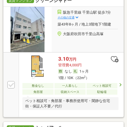
グリーンシャトー
賃貸マンション
阪急千里線 千里山駅 徒歩7分
その他の交通
築43年8ヶ月 / 地上3階地下1階建
大阪府吹田市千里山高塚
3.10
万円
管理費4,000円
なし
1ヶ月
2
1階 / 1DK（22m
）
敷金なし
一人暮らし
ペット相談可
角部屋
収納スペース
駐輪場
ペット相談可・角部屋・事務所使用可・閑静な住宅
街・保証人不要／代行