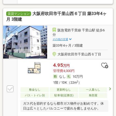
大阪府吹田市千里山西６丁目 築33年4ヶ
賃貸マンション
月 3階建
阪急電鉄千里線 千里山駅 徒歩6
分
その他の交通
築33年4ヶ月 / 3階建
大阪府吹田市千里山西６丁目
4.95
万円
管理費4,000円
なし
10万円
2
1階 / 1DK（22m
）
敷金なし
更新料なし
一人暮らし
バス・トイレ別
駐車場(近隣含)
角部屋
ガス代を節約するなら都市ガス物件がお勧めです。休
日は広々としたバルコニーで疲れを癒しませんか。