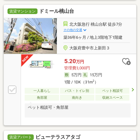
ドミール桃山台
賃貸マンション
北大阪急行 桃山台駅 徒歩7分
その他の交通
築36年6ヶ月 / 地上3階地下1階建
大阪府豊中市上新田３
5.20
万円
管理費3,000円
5万円
15万円
2
1階 / 1DK（31m
）
一人暮らし
バス・トイレ別
ペット相談可
角部屋
南向き
収納スペース
ペット相談可・角部屋
ビューテラスアタゴ
賃貸アパート