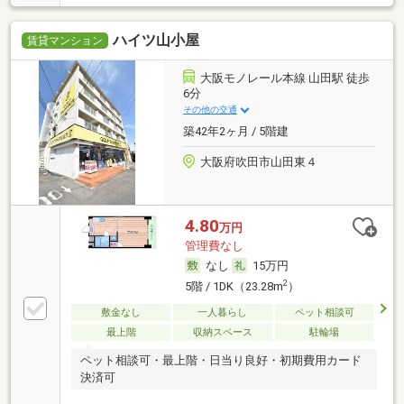
ハイツ山小屋
賃貸マンション
大阪モノレール本線 山田駅 徒歩
6分
その他の交通
築42年2ヶ月 / 5階建
大阪府吹田市山田東４
4.80
万円
管理費なし
なし
15万円
2
5階 / 1DK（23.28m
）
敷金なし
一人暮らし
ペット相談可
最上階
収納スペース
駐輪場
ペット相談可・最上階・日当り良好・初期費用カード
決済可