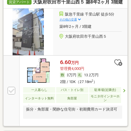
大阪府吹田市千里山西５ 築8年2ヶ月 3階建
賃貸アパート
阪急千里線 千里山駅 徒歩5分
その他の交通
築8年2ヶ月 / 3階建
大阪府吹田市千里山西５
6.60
万円
管理費4,000円
3万円
13.2万円
2
2階 / 1DK（27.18m
）
一人暮らし
バス・トイレ別
駐車場(近隣含)
モニタ付インターホ
インターネット無料
角部屋
ン
振分・角部屋・閑静な住宅街・初期費用カード決済可