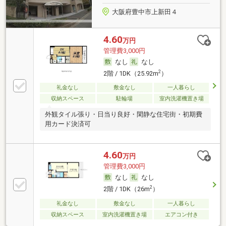
大阪府豊中市上新田４
4.60
万円
管理費3,000円
なし
なし
2
2階 / 1DK（25.92m
）
礼金なし
敷金なし
一人暮らし
収納スペース
駐輪場
室内洗濯機置き場
外観タイル張り・日当り良好・閑静な住宅街・初期費
用カード決済可
4.60
万円
管理費3,000円
なし
なし
2
2階 / 1DK（26m
）
礼金なし
敷金なし
一人暮らし
収納スペース
室内洗濯機置き場
エアコン付き