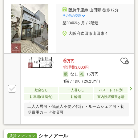
阪急千里線 山田駅 徒歩12分
その他の交通
築33年9ヶ月 / 2階建
大阪府吹田市山田東４
6
万円
管理費3,000円
なし
15万円
2
1階 / 1DK（29.25m
）
敷金なし
一人暮らし
バス・トイレ別
駐車場(近隣含)
駐輪場
室内洗濯機置き場
二人入居可・保証人不要／代行 ・ルームシェア可・初
期費用カード決済可
シャノアール
賃貸マンション