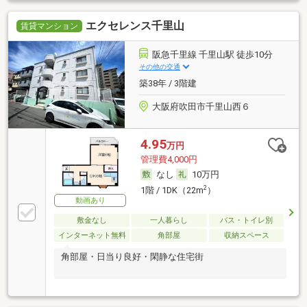
エクセレンス千里山
賃貸マンション
阪急千里線 千里山駅 徒歩10分
その他の交通
築38年 / 3階建
大阪府吹田市千里山西６
4.95
万円
管理費4,000円
なし
10万円
2
1階 / 1DK（22m
）
動画あり
敷金なし
一人暮らし
バス・トイレ別
インターネット無料
角部屋
収納スペース
角部屋・日当り良好・閑静な住宅街