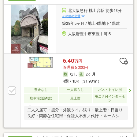
北大阪急行 桃山台駅 徒歩13分
その他の交通
築28年5ヶ月 / 地上4階地下1階建
大阪府豊中市東豊中町５
6.40
万円
管理費6,000円
なし
2ヶ月
2
4階 / 1DK（31.98m
）
敷金なし
一人暮らし
バス・トイレ別
モニタ付インターホ
駐車場(近隣含)
最上階
ン
二人入居可・振分・外観タイル張り・最上階・日当り
良好・閑静な住宅街・保証人不要／代行 ・ルームシェ
ア可・初期費用カード決済可