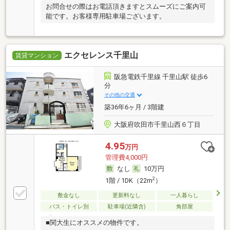
お問合せの際はお電話頂きますとスムーズにご案内可
能です。お客様専用駐車場ございます。
エクセレンス千里山
賃貸マンション
阪急電鉄千里線 千里山駅 徒歩6
分
その他の交通
築36年6ヶ月 / 3階建
大阪府吹田市千里山西６丁目
4.95
万円
管理費4,000円
なし
10万円
2
1階 / 1DK（22m
）
敷金なし
更新料なし
一人暮らし
バス・トイレ別
駐車場(近隣含)
角部屋
■関大生にオススメの物件です。