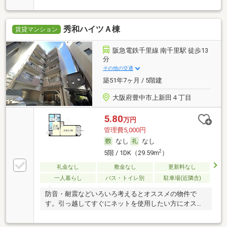
秀和ハイツＡ棟
賃貸マンション
阪急電鉄千里線 南千里駅 徒歩13
分
その他の交通
築51年7ヶ月 / 5階建
大阪府豊中市上新田４丁目
5.80
万円
管理費5,000円
なし
なし
2
5階 / 1DK（29.59m
）
礼金なし
敷金なし
更新料なし
一人暮らし
バス・トイレ別
駐車場(近隣含)
防音・耐震などいろいろ考えるとオススメの物件で
す。引っ越してすぐにネットを使用したい方にオスス
メ。