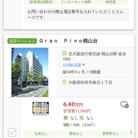
駐車場(近隣含)
インターネット無料
角部屋
お問い合わせの際は電話番号を入れていただくとスム
ーズです。
Ｇｒａｎ Ｐｉｎｏ桃山台
賃貸マンション
北大阪急行南北線 桃山台駅 徒歩
10分
その他の交通
築34年5ヶ月 / 10階建
大阪府吹田市春日１丁目
6.40
万円
管理費11,000円
なし
なし
2
9階 / 1DK（31m
）
礼金なし
敷金なし
更新料なし