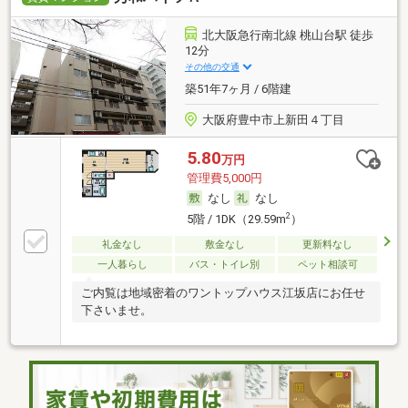
北大阪急行南北線 桃山台駅 徒歩
12分
その他の交通
築51年7ヶ月 / 6階建
大阪府豊中市上新田４丁目
5.80
万円
管理費5,000円
なし
なし
2
5階 / 1DK（29.59m
）
礼金なし
敷金なし
更新料なし
一人暮らし
バス・トイレ別
ペット相談可
ご内覧は地域密着のワントップハウス江坂店にお任せ
下さいませ。