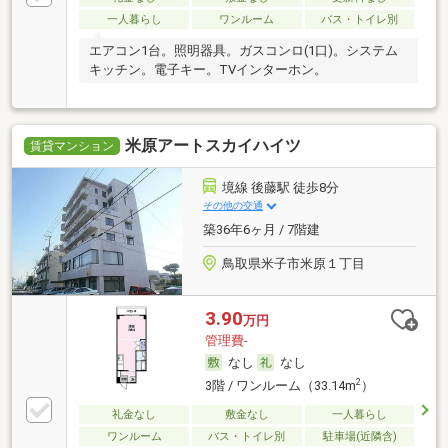
一人暮らし
ワンルーム
バス・トイレ別
エアコン1台。照明器具。ガスコンロ(1口)。システム
キッチン。電子キー。TVインターホン。
米原アートスカイハイツ
賃貸マンション
境線 後藤駅 徒歩8分
その他の交通
築36年6ヶ月 / 7階建
鳥取県米子市米原１丁目
3.90
万円
管理費-
なし
なし
2
3階 / ワンルーム（33.14m
）
礼金なし
敷金なし
一人暮らし
ワンルーム
バス・トイレ別
駐車場(近隣含)