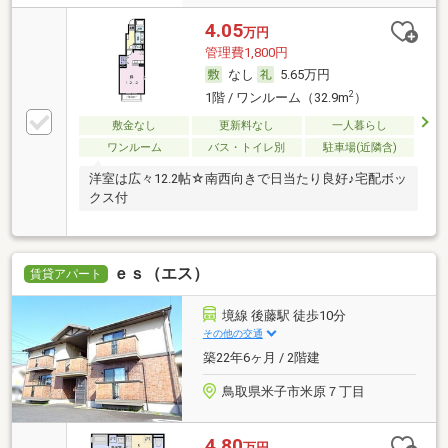
4.05
万円
管理費1,800円
なし
5.65万円
2
1階 / ワンルーム（32.9m
）
敷金なし
更新料なし
一人暮らし
ワンルーム
バス・トイレ別
駐車場(近隣含)
洋室は広々12.2帖☆南西向きで日当たり良好♪宅配ボッ
クス付
ｅｓ（エス）
賃貸アパート
境線 後藤駅 徒歩10分
その他の交通
築22年6ヶ月 / 2階建
鳥取県米子市米原７丁目
4.80
万円