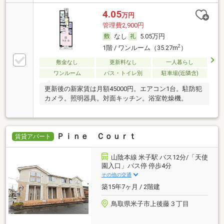
4.05
万円
管理費2,900円
なし
5.05万円
2
1階 / ワンルーム（35.27m
）
敷金なし
更新料なし
一人暮らし
ワンルーム
バス・トイレ別
駐車場(近隣含)
更新後の新家賃は月額45000円。エアコン1台。駐防犯
カメラ。照明器具。対面キッチン。浴室乾燥機。
Ｐｉｎｅ Ｃｏｕｒｔ
賃貸アパート
山陰本線 米子駅 バス12分/「天使
園入口」バス停 停歩4分
その他の交通
築15年7ヶ月 / 2階建
鳥取県米子市上後藤３丁目