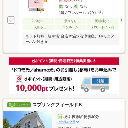
なし
なし
2
1階 / ワンルーム（29.4m
）
礼金なし
敷金なし
更新料なし
一人暮らし
ワンルーム
バス・トイレ別
ネット無料！駐車場1台込☆温水洗浄便座、TVモニタ
ーホン付き☆
スプリングフィールドＢ
賃貸アパート
境線 後藤駅 徒歩30分
その他の交通