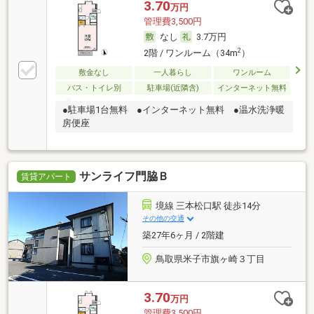
3.70
万円
管理費3,500円
なし
3.7万円
2
2階 / ワンルーム（34m
）
敷金なし
一人暮らし
ワンルーム
バス・トイレ別
駐車場(近隣含)
インターネット無料
●駐車場1台無料 ●インターネット無料 ●温水洗浄暖
房便座
サンライフ門脇Ｂ
賃貸アパート
境線 三本松口駅 徒歩14分
その他の交通
築27年6ヶ月 / 2階建
鳥取県米子市旗ヶ崎３丁目
3.70
万円
管理費3,500円