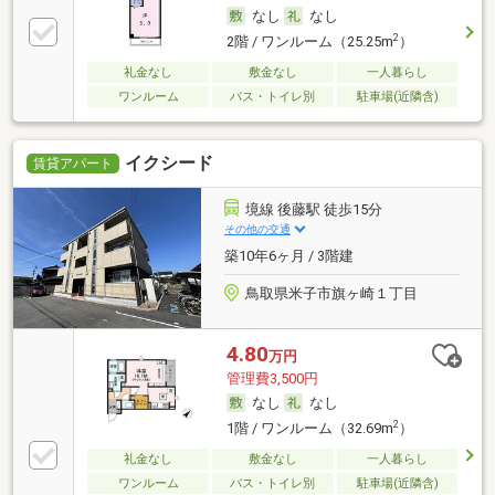
なし
なし
2
2階 / ワンルーム（25.25m
）
礼金なし
敷金なし
一人暮らし
ワンルーム
バス・トイレ別
駐車場(近隣含)
イクシード
賃貸アパート
境線 後藤駅 徒歩15分
その他の交通
築10年6ヶ月 / 3階建
鳥取県米子市旗ヶ崎１丁目
4.80
万円
管理費3,500円
なし
なし
2
1階 / ワンルーム（32.69m
）
礼金なし
敷金なし
一人暮らし
ワンルーム
バス・トイレ別
駐車場(近隣含)