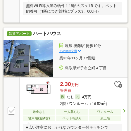
無料Wi-Fi導入済み物件！18帖の広々1Ｒです。ペット
飼養可（1匹につき賃料にプラス3、000円）
ハートハウス
賃貸アパート
境線 後藤駅 徒歩10分
その他の交通
築35年11ヶ月 / 2階建
鳥取県米子市立町４丁目
2.30
万円
管理費-
なし
4万円
2
2階 / ワンルーム（16.52m
）
敷金なし
一人暮らし
ワンルーム
駐車場(近隣含)
ペット相談可
最上階
■広い洋室におしゃれなカウンター付キッチンで