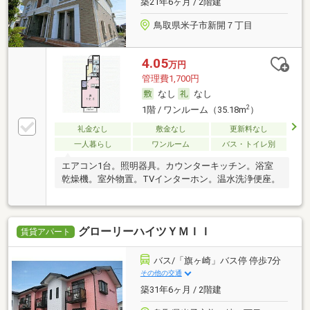
築21年6ヶ月 / 2階建
鳥取県米子市新開７丁目
4.05
万円
管理費1,700円
なし
なし
2
1階 / ワンルーム（35.18m
）
礼金なし
敷金なし
更新料なし
一人暮らし
ワンルーム
バス・トイレ別
エアコン1台。照明器具。カウンターキッチン。浴室
乾燥機。室外物置。TVインターホン。温水洗浄便座。
グローリーハイツＹＭＩＩ
賃貸アパート
バス/「旗ヶ崎」バス停 停歩7分
その他の交通
築31年6ヶ月 / 2階建