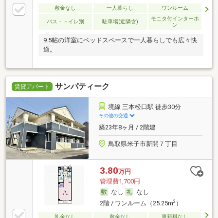
敷金なし
一人暮らし
ワンルーム
モニタ付インターホ
バス・トイレ別
駐車場(近隣含)
ン
9.5帖の洋室にベッドスペースで一人暮らしでも広々快
適。
サンパティーク
賃貸アパート
境線 三本松口駅 徒歩30分
その他の交通
築23年8ヶ月 / 2階建
鳥取県米子市新開７丁目
3.80
万円
管理費1,700円
なし
なし
2
2階 / ワンルーム（25.25m
）
礼金なし
敷金なし
更新料なし