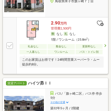
鳥取県米子市旗ヶ崎７丁目
2.90
万円
管理費2,500円
なし
なし
2
1階 / ワンルーム（25.8m
）
礼金なし
敷金なし
更新料なし
一人暮らし
ワンルーム
バス・トイレ別
このお家賃はお得です！24時間営業スーパーラ・ムー
徒歩約8分。
ハイツ昴ＩＩ
賃貸アパート
バス/「旗ヶ崎二区」バス停 停歩
5分
その他の交通
築32年5ヶ月 / 2階建