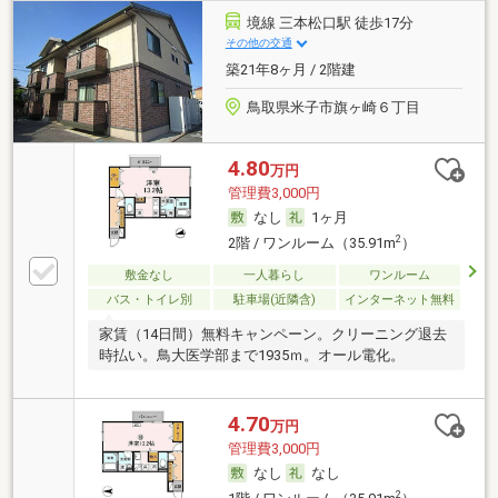
境線 三本松口駅 徒歩17分
その他の交通
築21年8ヶ月 / 2階建
鳥取県米子市旗ヶ崎６丁目
4.80
万円
管理費3,000円
なし
1ヶ月
2
2階 / ワンルーム（35.91m
）
敷金なし
一人暮らし
ワンルーム
バス・トイレ別
駐車場(近隣含)
インターネット無料
家賃（14日間）無料キャンペーン。クリーニング退去
時払い。鳥大医学部まで1935ｍ。オール電化。
4.70
万円
管理費3,000円
なし
なし
2