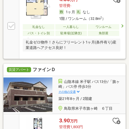
管理費-
1ヶ月
なし
2
1階 / ワンルーム（32.8m
）
礼金なし
一人暮らし
ワンルーム
バス・トイレ別
駐車場(近隣含)
角部屋
礼金ゼロ物件！さらにフリーレント1ヶ月(条件有り)産
業道路へアクセス良好！
ファインＤ
賃貸アパート
山陰本線 米子駅 バス13分/「旗ヶ
崎」バス停 停歩3分
その他の交通
築21年8ヶ月 / 2階建
鳥取県米子市旗ヶ崎 ６丁目
3.90
万円
管理費1,800円