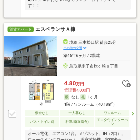
す！！
エスペランサＡ棟
賃貸アパート
境線 三本松口駅 徒歩25分
その他の交通
築16年6ヶ月 / 2階建
鳥取県米子市旗ヶ崎８丁目
4.80
万円
管理費4,000円
なし
1ヶ月
2
1階 / ワンルーム（40.18m
）
敷金なし
一人暮らし
ワンルーム
モニタ付インターホ
バス・トイレ別
駐車場(近隣含)
ン
オール電化。エアコン1台。メゾネット。IH（2口）。
ウォークインクローゼット。浴室乾燥機。室内物干。