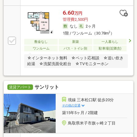
6.60
万円
管理費2,500円
なし
2ヶ月
2
1階 / ワンルーム（30.78m
）
敷金なし
新築
一人暮らし
ワンルーム
バス・トイレ別
駐車場(近隣含)
☆インターネット無料 ☆ペット応相談 ☆追い炊き
給湯 ☆洗髪洗面化粧台 ☆TVモニターホン
サンリット
賃貸アパート
境線 三本松口駅 徒歩20分
その他の交通
築15年5ヶ月 / 2階建
鳥取県米子市旗ヶ崎２丁目