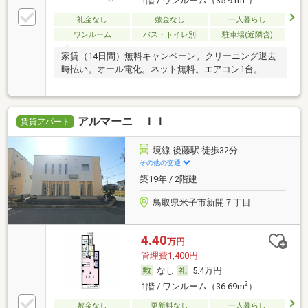
1階 / ワンルーム（35.91m
）
礼金なし
敷金なし
一人暮らし
ワンルーム
バス・トイレ別
駐車場(近隣含)
家賃（14日間）無料キャンペーン。クリーニング退去
時払い。オール電化。ネット無料。エアコン1台。
アルマーニ ＩＩ
賃貸アパート
境線 後藤駅 徒歩32分
その他の交通
築19年 / 2階建
鳥取県米子市新開７丁目
4.40
万円
管理費1,400円
なし
5.4万円
2
1階 / ワンルーム（36.69m
）
敷金なし
更新料なし
一人暮らし