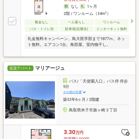
なし
1ヶ月
2
2階 / ワンルーム（34m
）
敷金なし
一人暮らし
ワンルーム
バス・トイレ別
駐車場(近隣含)
インターネット無料
礼金無料キャンペーン。鳥大医学部まで1877ｍ。ネッ
ト無料。エアコン1台。角部屋。室内物干し。
マリアージュ
賃貸アパート
バス/「天使園入口」バス停 停歩
5分
その他の交通
築32年6ヶ月 / 2階建
鳥取県米子市旗ヶ崎３丁目
3.30
万円
管理費2,500円