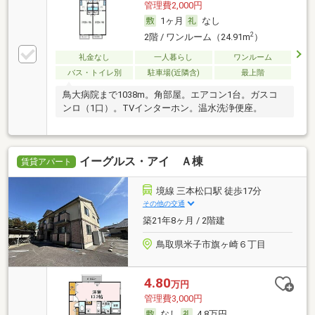
管理費2,000円
1ヶ月
なし
2
2階 / ワンルーム（24.91m
）
礼金なし
一人暮らし
ワンルーム
バス・トイレ別
駐車場(近隣含)
最上階
鳥大病院まで1038m。角部屋。エアコン1台。ガスコ
ンロ（1口）。TVインターホン。温水洗浄便座。
イーグルス・アイ Ａ棟
賃貸アパート
境線 三本松口駅 徒歩17分
その他の交通
築21年8ヶ月 / 2階建
鳥取県米子市旗ヶ崎６丁目
4.80
万円
管理費3,000円
なし
4.8万円