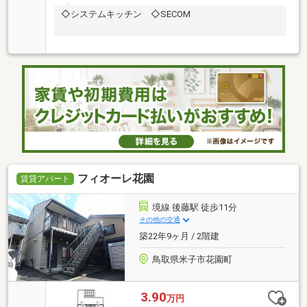
◇システムキッチン ◇SECOM
フィオーレ花園
賃貸アパート
境線 後藤駅 徒歩11分
その他の交通
築22年9ヶ月 / 2階建
鳥取県米子市花園町
3.90
万円