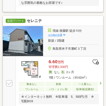
な雰囲気の素敵なお部屋です♪
セレニテ
賃貸アパート
境線 後藤駅 徒歩13分
その他の交通
新築 / 2階建
鳥取県米子市灘町３丁目
6.60
万円
管理費2,500円
なし
2ヶ月
2
1階 / ワンルーム（30.62m
）
敷金なし
新築
一人暮らし
ワンルーム
バス・トイレ別
駐車場(近隣含)
☆インターネット無料 ☆駐車場 5、500円/月 ☆
宅配BOX