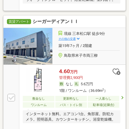
シーガーディアンＩＩ
賃貸アパート
境線 三本松口駅 徒歩9分
その他の交通
築15年7ヶ月 / 2階建
鳥取県米子市両三柳
4.60
万円
管理費2,900円
なし
5.6万円
2
1階 / ワンルーム（36.69m
）
敷金なし
更新料なし
一人暮らし
ワンルーム
バス・トイレ別
駐車場(近隣含)
インターネット無料。エアコン1台。角部屋。防犯カ
メラ。照明器具。カウンターキッチン。浴室乾燥機。