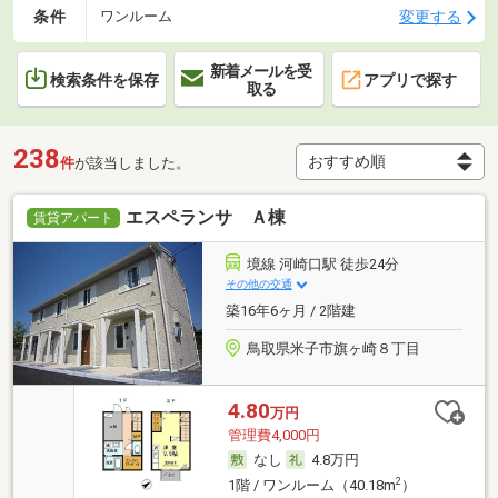
条件
変更する
ワンルーム
新着メールを受
検索条件を保存
アプリで探す
取る
238
件
が該当しました。
エスペランサ Ａ棟
賃貸アパート
境線 河崎口駅 徒歩24分
その他の交通
築16年6ヶ月 / 2階建
鳥取県米子市旗ヶ崎８丁目
4.80
万円
管理費4,000円
なし
4.8万円
2
1階 / ワンルーム（40.18m
）