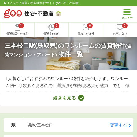
NTTグループ運営の不動産総合サイト goo住宅・不動産
1
0
0
0
最近検索した条件
最近見た物件
保存した条件
お気に入り
三本松口駅(鳥取県)のワンルームの賃貸物件
(賃
物件一覧
貸マンション・アパート)
1人暮らしにおすすめのワンルーム物件を紹介します。ワンルー
ム物件は数多くあるので、選択肢が複数ある点が魅力。でも、候
補が多すぎるとどれを選べばいいか迷ってしまいますよね。物件
続きを見る
を選ぶときは、間取り・設備・家賃などをチェックすることがお
すすめ。複数の条件を見比べて、希望や好みにぴったりのお部屋
を見つけましょう。
駅
変更する
境線/三本松口