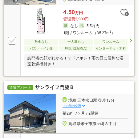
4.50
万円
管理費2,900円
なし
5.5万円
2
1階 / ワンルーム（35.27m
）
敷金なし
一人暮らし
ワンルーム
バス・トイレ別
駐車場(近隣含)
インターネット無料
訪問者の顔がわかるＴＶドアホン！雨の日に便利な浴
室乾燥機付き！
サンライフ門脇Ｂ
賃貸アパート
境線 三本松口駅 徒歩13分
その他の交通
築28年7ヶ月 / 2階建
鳥取県米子市旗ヶ崎３丁目