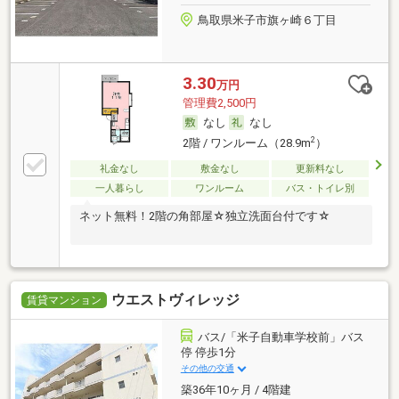
鳥取県米子市旗ヶ崎６丁目
3.30
万円
管理費2,500円
なし
なし
2
2階 / ワンルーム（28.9m
）
礼金なし
敷金なし
更新料なし
一人暮らし
ワンルーム
バス・トイレ別
ネット無料！2階の角部屋☆独立洗面台付です☆
ウエストヴィレッジ
賃貸マンション
バス/「米子自動車学校前」バス
停 停歩1分
その他の交通
築36年10ヶ月 / 4階建