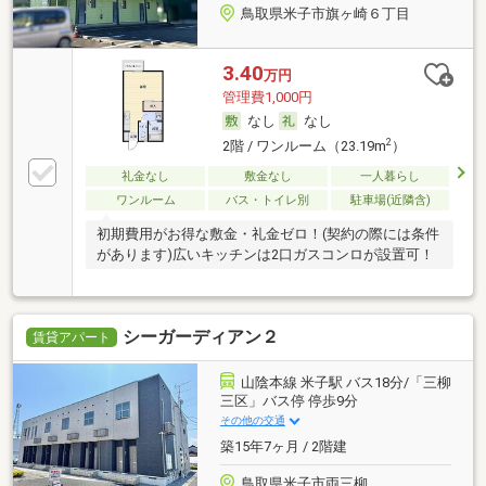
鳥取県米子市旗ヶ崎６丁目
3.40
万円
管理費1,000円
なし
なし
2
2階 / ワンルーム（23.19m
）
礼金なし
敷金なし
一人暮らし
ワンルーム
バス・トイレ別
駐車場(近隣含)
初期費用がお得な敷金・礼金ゼロ！(契約の際には条件
があります)広いキッチンは2口ガスコンロが設置可！
シーガーディアン２
賃貸アパート
山陰本線 米子駅 バス18分/「三柳
三区」バス停 停歩9分
その他の交通
築15年7ヶ月 / 2階建
鳥取県米子市両三柳