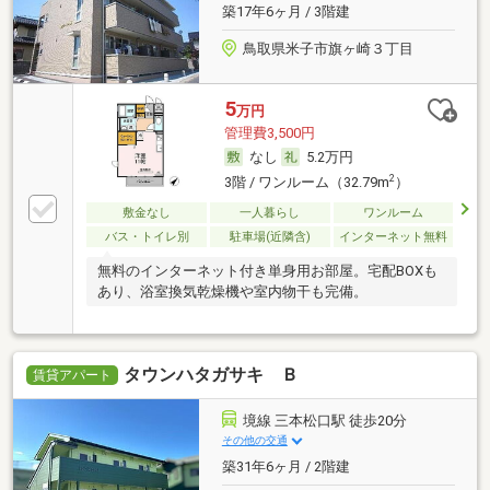
築17年6ヶ月 / 3階建
鳥取県米子市旗ヶ崎３丁目
5
万円
管理費3,500円
なし
5.2万円
2
3階 / ワンルーム（32.79m
）
敷金なし
一人暮らし
ワンルーム
バス・トイレ別
駐車場(近隣含)
インターネット無料
無料のインターネット付き単身用お部屋。宅配BOXも
あり、浴室換気乾燥機や室内物干も完備。
タウンハタガサキ Ｂ
賃貸アパート
境線 三本松口駅 徒歩20分
その他の交通
築31年6ヶ月 / 2階建