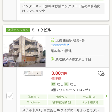
インターネット無料☆鉄筋コンクリート造の単身者向
けマンション☆
ミコウビル
賃貸マンション
境線 後藤駅 徒歩4分
その他の交通
築37年 / 3階建
鳥取県米子市米原１丁目
3.80
万円
管理費-
なし
なし
2
3階 / ワンルーム（34.7m
）
礼金なし
敷金なし
一人暮らし
ワンルーム
駐車場(近隣含)
ペット相談可
米子市米原1丁目にある1Rタイプの、ちょっとモダン