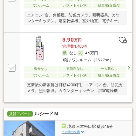
ワンルーム
バス・トイレ別
駐車場(近隣含)
エアコン1台。角部屋。防犯カメラ。照明器具。カウ
ンターキッチン。浴室乾燥機。室外物置。電子キー。
3.90
万円
管理費1,400円
なし
4.9万円
2
1階 / ワンルーム（35.27m
）
敷金なし
更新料なし
一人暮らし
ワンルーム
バス・トイレ別
駐車場(近隣含)
更新後の新家賃は月額42000円。エアコン1台。防犯カ
メラ。照明器具。カウンターキッチン。浴室乾燥機
ルシードＭ
賃貸アパート
境線 三本松口駅 徒歩16分
その他の交通