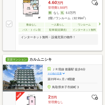
4.60
万円
管理費3,500円
なし
5.3万円
2
2階 / ワンルーム（32.95m
）
敷金なし
一人暮らし
ワンルーム
バス・トイレ別
駐車場(近隣含)
インターネット無料
インターネット無料・設備充実の物件！
カルムニシキ
賃貸マンション
ＪＲ境線 後藤駅 徒歩6分
その他の交通
築35年4ヶ月 / 8階建
鳥取県米子市錦町３
2
万円
管理費なし