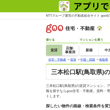
NTTグループ運営の不動産総合サイト goo
借りる
マンションを買う
店舗･
賃貸
新築
中
事業用
住宅・不動産
>
賃貸
>
中国・四国
>
鳥取県
三本松口駅(鳥取県)
三本松口駅(鳥取県)の賃貸マンション
報を探すならgoo住宅・不動産。賃料・
トします。
探したい物件の路線・検索条件を変