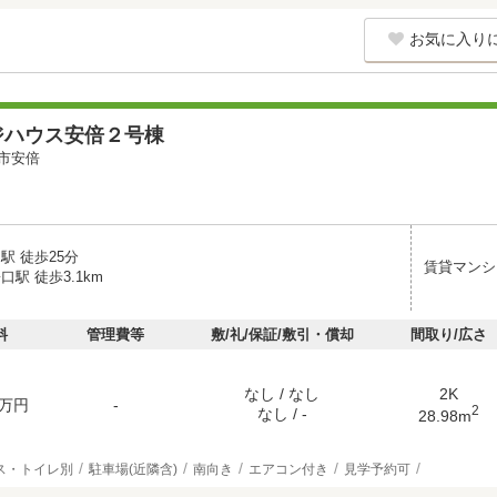
お気に入り
ジハウス安倍２号棟
市安倍
駅 徒歩25分
賃貸マンシ
口駅 徒歩3.1km
料
管理費等
敷/礼/保証/敷引・償却
間取り/広さ
なし / なし
2K
万円
-
2
なし / -
28.98m
ス・トイレ別
駐車場(近隣含)
南向き
エアコン付き
見学予約可