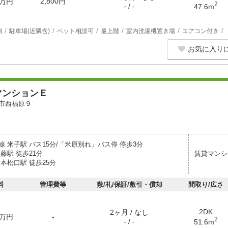
2,800円
万円
2
- / -
47.6m
別
駐車場(近隣含)
ペット相談可
最上階
室内洗濯機置き場
エアコン付き
お気に入り
マンションＥ
市西福原９
 米子駅 バス15分/「米原別れ」バス停 停歩3分
藤駅 徒歩21分
賃貸マンシ
本松口駅 徒歩25分
料
管理費等
敷/礼/保証/敷引・償却
間取り/広さ
2DK
2ヶ月 / なし
万円
-
2
- / -
51.6m