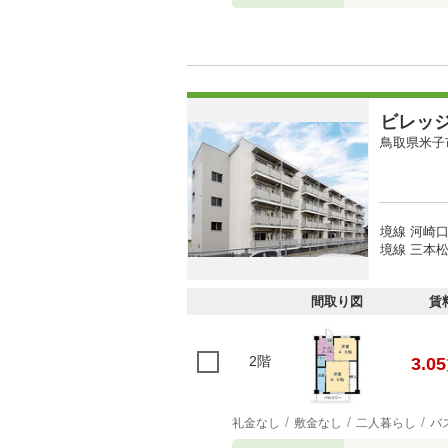
ビレッ
鳥取県米子
境線 河崎口
境線 三本松
間取り図
賃
2階
3.05
礼金なし
敷金なし
二人暮らし
バ