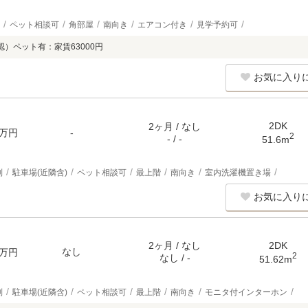
ペット相談可
角部屋
南向き
エアコン付き
見学予約可
認）ペット有：家賃63000円
お気に入り
2DK
2ヶ月 / なし
万円
-
2
- / -
51.6m
別
駐車場(近隣含)
ペット相談可
最上階
南向き
室内洗濯機置き場
お気に入り
2ヶ月 / なし
2DK
なし
万円
2
なし / -
51.62m
別
駐車場(近隣含)
ペット相談可
最上階
南向き
モニタ付インターホン