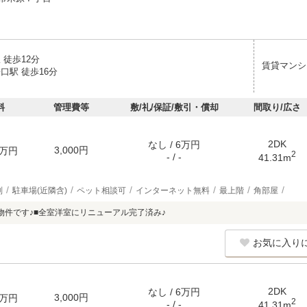
 徒歩12分
賃貸マンシ
口駅 徒歩16分
料
管理費等
敷/礼/保証/敷引・償却
間取り/広さ
2DK
なし / 6万円
3,000円
万円
2
- / -
41.31m
別
駐車場(近隣含)
ペット相談可
インターネット無料
最上階
角部屋
物件です♪■全室洋室にリニューアル完了済み♪
お気に入り
2DK
なし / 6万円
3,000円
万円
2
- / -
41.31m