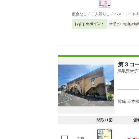
敷金なし
二人暮らし
バス・トイレ
おすすめポイント
米子の中心地♪無
第３コ
鳥取県米子
境線 三本松
間取り図
賃
2階