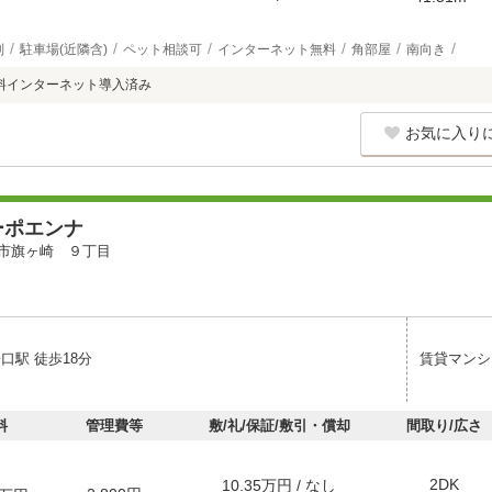
別
駐車場(近隣含)
ペット相談可
インターネット無料
角部屋
南向き
料インターネット導入済み
お気に入り
ーポエンナ
市旗ヶ崎 ９丁目
口駅 徒歩18分
賃貸マンシ
料
管理費等
敷/礼/保証/敷引・償却
間取り/広さ
2DK
10.35万円 / なし