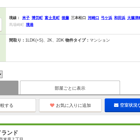
境線：
米子
博労町
富士見町
後藤
三本松口
河崎口
弓ケ浜
和田浜
大篠津
馬場崎町
境港
間取り：
1LDK(+S)、2K、2DK
物件タイプ：
マンション
部屋ごとに表示
お気に入りに追加
空室状況
ドランド
市米原７丁目