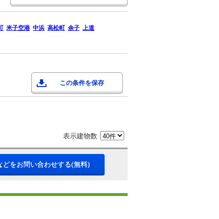
町
米子空港
中浜
高松町
余子
上道
この条件を保存
表示建物数
などをお問い合わせする(無料)