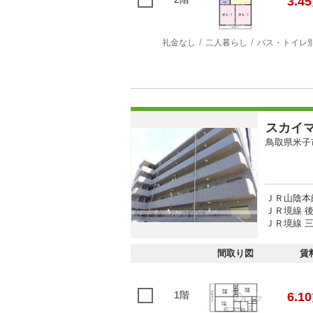
3.45
礼金なし
二人暮らし
バス・トイレ
スカイ
鳥取県米子
ＪＲ山陰本線
ＪＲ境線 後
ＪＲ境線 三
間取り図
賃
1階
6.10