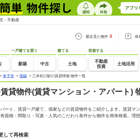
住宅・不動産
0
最近見た物件
保
一戸建てを買う
建てる
投資する
不動産
古
新築
中古
土地
土地活用
投資
>
米子市
>
境線
>
三本松口駅の賃貸情報 物件一覧
の賃貸物件(賃貸マンション・アパート) 
、アパート、賃貸一戸建て、借家などの賃貸物件をご紹介します。賃貸マ
専有面積・間取り・写真・人気のこだわり条件から物件を簡単検索。理想
更して再検索