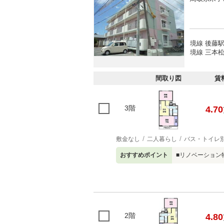
境線 後藤駅
境線 三本松
間取り図
賃
3階
4.70
敷金なし
二人暮らし
バス・トイレ
おすすめポイント
■リノベーション
2階
4.80