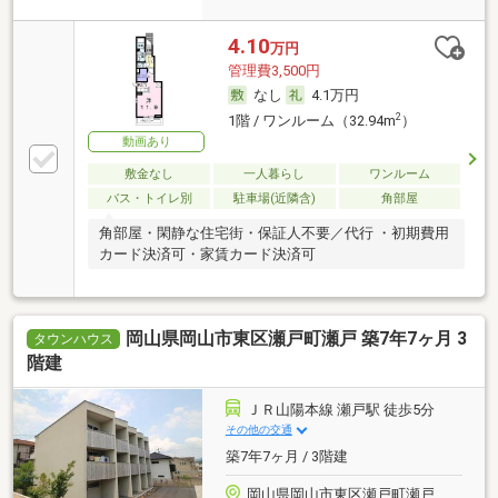
4.10
万円
管理費3,500円
なし
4.1万円
2
1階 / ワンルーム（32.94m
）
動画あり
敷金なし
一人暮らし
ワンルーム
バス・トイレ別
駐車場(近隣含)
角部屋
角部屋・閑静な住宅街・保証人不要／代行 ・初期費用
カード決済可・家賃カード決済可
岡山県岡山市東区瀬戸町瀬戸 築7年7ヶ月 3
タウンハウス
階建
ＪＲ山陽本線 瀬戸駅 徒歩5分
その他の交通
築7年7ヶ月 / 3階建
岡山県岡山市東区瀬戸町瀬戸