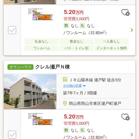
5.20
万円
管理費3,000円
なし
なし
2
/ ワンルーム（32.82m
）
礼金なし
敷金なし
一人暮らし
ワンルーム
バス・トイレ別
インターネット無料
クレル瀬戸Ｎ棟
タウンハウス
ＪＲ山陽本線 瀬戸駅 徒歩5分
その他の交通
築7年7ヶ月 / 3階建
岡山県岡山市東区瀬戸町瀬戸
5.20
万円
管理費3,000円
なし
なし
2
/ ワンルーム（32.82m
）