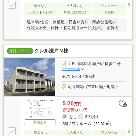
敷金なし
一人暮らし
ワンルーム
バス・トイレ別
駐車場(近隣含)
角部屋
駐車場2台分・角部屋・日当り良好・閑静な住宅街・
保証人不要／代行 ・初期費用カード決済可・家賃カー
ド決済可
クレル瀬戸Ｎ棟
賃貸アパート
ＪＲ山陽本線 瀬戸駅 徒歩11分
その他の交通
築7年6ヶ月 / 3階建
岡山県岡山市東区瀬戸町瀬戸
5.20
万円
管理費3,000円
なし
5.2万円
動画あり
2
2階 / ワンルーム（32.82m
）
敷金なし
一人暮らし
ワンルーム