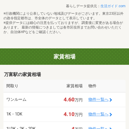
暮らしデータ提供元：
生活ガイド.com
※行政機関により公表していない地域及びデータがございます。東京23区以外
の政令指定都市は、市全体のデータとして表示しています。
※提供データには細心の注意を払っておりますが、調査後に変更がある場合が
あります。 最新の情報につきましては各市区役所までお問い合わせいただく
か、自治体HPなどをご確認ください。
家賃相場
万富駅の家賃相場
間取り
家賃相場
物件
4.60
ワンルーム
物件一覧へ
万円
4.10
1K・1DK
物件一覧へ
万円
4
1LDK・2K・2DK
物件一覧へ