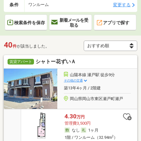
条件
変更する
ワンルーム
新着メールを受
検索条件を保存
アプリで探す
取る
40
件
が該当しました。
シャトー花ずいＡ
賃貸アパート
山陽本線 瀬戸駅 徒歩9分
その他の交通
築13年4ヶ月 / 2階建
岡山県岡山市東区瀬戸町瀬戸
4.30
万円
管理費3,500円
なし
1ヶ月
2
1階 / ワンルーム（32.94m
）