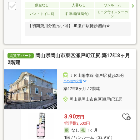
敷金なし
一人暮らし
ワンルーム
モニタ付インターホ
バス・トイレ別
駐車場(近隣含)
ン
【初期費用分割払い可】JR瀬戸駅徒歩圏内☆
岡山県岡山市東区瀬戸町江尻 築17年8ヶ月
賃貸アパート
2階建
ＪＲ山陽本線 瀬戸駅 徒歩25分
その他の交通
築17年8ヶ月 / 2階建
岡山県岡山市東区瀬戸町江尻
3.90
万円
管理費3,500円
なし
1ヶ月
2
1階 / ワンルーム（32.9m
）