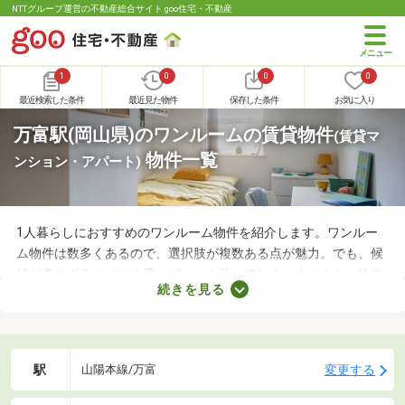
NTTグループ運営の不動産総合サイト goo住宅・不動産
1
0
0
0
最近検索した条件
最近見た物件
保存した条件
お気に入り
万富駅(岡山県)のワンルームの賃貸物件
(賃貸マ
物件一覧
ンション・アパート)
1人暮らしにおすすめのワンルーム物件を紹介します。ワンルー
ム物件は数多くあるので、選択肢が複数ある点が魅力。でも、候
補が多すぎるとどれを選べばいいか迷ってしまいますよね。物件
続きを見る
を選ぶときは、間取り・設備・家賃などをチェックすることがお
すすめ。複数の条件を見比べて、希望や好みにぴったりのお部屋
を見つけましょう。
駅
変更する
山陽本線/万富