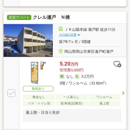
クレル瀬戸 Ｎ棟
賃貸アパート
ＪＲ山陽本線 瀬戸駅 徒歩11分
その他の交通
築7年7ヶ月 / 3階建
岡山県岡山市東区瀬戸町瀬戸
5.20
万円
管理費3,000円
なし
5.2万円
2
3階 / ワンルーム（32.82m
）
動画あり
敷金なし
一人暮らし
ワンルーム
バス・トイレ別
駐車場(近隣含)
最上階
最上階・日当り良好