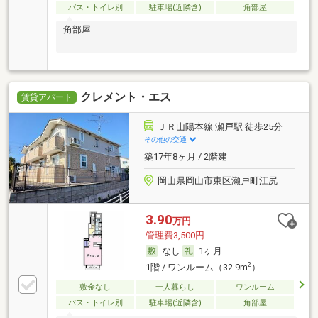
バス・トイレ別
駐車場(近隣含)
角部屋
角部屋
クレメント・エス
賃貸アパート
ＪＲ山陽本線 瀬戸駅 徒歩25分
その他の交通
築17年8ヶ月 / 2階建
岡山県岡山市東区瀬戸町江尻
3.90
万円
管理費3,500円
なし
1ヶ月
2
1階 / ワンルーム（32.9m
）
敷金なし
一人暮らし
ワンルーム
バス・トイレ別
駐車場(近隣含)
角部屋