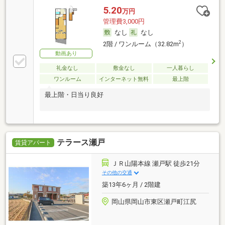
5.20
万円
管理費3,000円
なし
なし
2
2階 / ワンルーム（32.82m
）
動画あり
礼金なし
敷金なし
一人暮らし
ワンルーム
インターネット無料
最上階
最上階・日当り良好
テラース瀬戸
賃貸アパート
ＪＲ山陽本線 瀬戸駅 徒歩21分
その他の交通
築13年6ヶ月 / 2階建
岡山県岡山市東区瀬戸町江尻