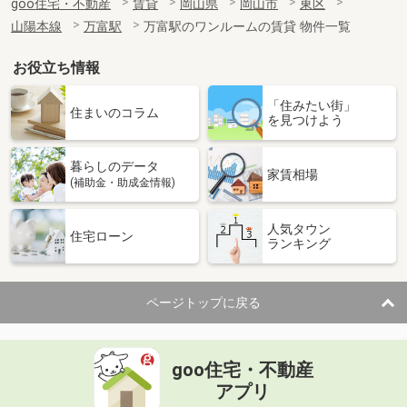
goo住宅・不動産
賃貸
岡山県
岡山市
東区
山陽本線
万富駅
万富駅のワンルームの賃貸 物件一覧
お役立ち情報
「住みたい街」
住まいのコラム
を見つけよう
暮らしのデータ
家賃相場
(補助金・助成金情報)
人気タウン
住宅ローン
ランキング
ページトップに戻る
goo住宅・不動産
アプリ