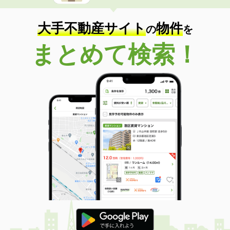
大手不動産サイト
物件
の
を
まとめて検索！