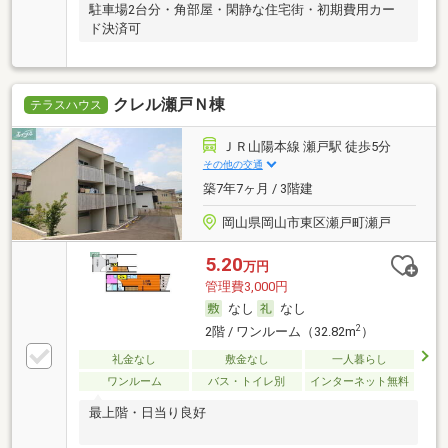
駐車場2台分・角部屋・閑静な住宅街・初期費用カー
ド決済可
クレル瀬戸Ｎ棟
テラスハウス
ＪＲ山陽本線 瀬戸駅 徒歩5分
その他の交通
築7年7ヶ月 / 3階建
岡山県岡山市東区瀬戸町瀬戸
5.20
万円
管理費3,000円
なし
なし
2
2階 / ワンルーム（32.82m
）
礼金なし
敷金なし
一人暮らし
ワンルーム
バス・トイレ別
インターネット無料
最上階・日当り良好