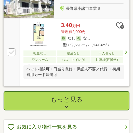
長野県小諸市東雲６
3.40
万円
管理費2,000円
なし
なし
2
1階 / ワンルーム（24.84m
）
礼金なし
敷金なし
一人暮らし
ワンルーム
バス・トイレ別
駐車場(近隣含)
ペット相談可・日当り良好・保証人不要／代行 ・初期
費用カード決済可
もっと見る
お気に入り物件一覧を見る