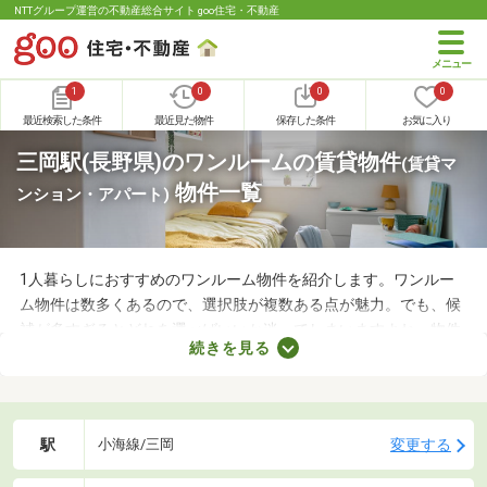
NTTグループ運営の不動産総合サイト goo住宅・不動産
1
0
0
0
最近検索した条件
最近見た物件
保存した条件
お気に入り
三岡駅(長野県)のワンルームの賃貸物件
(賃貸マ
物件一覧
ンション・アパート)
1人暮らしにおすすめのワンルーム物件を紹介します。ワンルー
ム物件は数多くあるので、選択肢が複数ある点が魅力。でも、候
補が多すぎるとどれを選べばいいか迷ってしまいますよね。物件
続きを見る
を選ぶときは、間取り・設備・家賃などをチェックすることがお
すすめ。複数の条件を見比べて、希望や好みにぴったりのお部屋
を見つけましょう。
駅
変更する
小海線/三岡