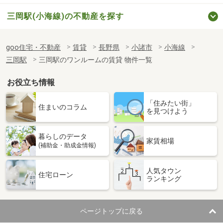
三岡駅(小海線)の不動産を探す
goo住宅・不動産
賃貸
長野県
小諸市
小海線
三岡駅
三岡駅のワンルームの賃貸 物件一覧
お役立ち情報
「住みたい街」
住まいのコラム
を見つけよう
暮らしのデータ
家賃相場
(補助金・助成金情報)
人気タウン
住宅ローン
ランキング
ページトップに戻る