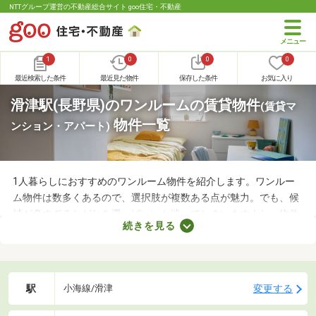
NTTグループ運営の不動産総合サイト goo住宅・不動産
1
0
0
0
最近検索した条件
最近見た物件
保存した条件
お気に入り
滑津駅(長野県)のワンルームの賃貸物件
(賃貸マ
物件一覧
ンション・アパート)
1人暮らしにおすすめのワンルーム物件を紹介します。ワンルー
ム物件は数多くあるので、選択肢が複数ある点が魅力。でも、候
補が多すぎるとどれを選べばいいか迷ってしまいますよね。物件
続きを見る
を選ぶときは、間取り・設備・家賃などをチェックすることがお
すすめ。複数の条件を見比べて、希望や好みにぴったりのお部屋
を見つけましょう。
駅
変更する
小海線/滑津