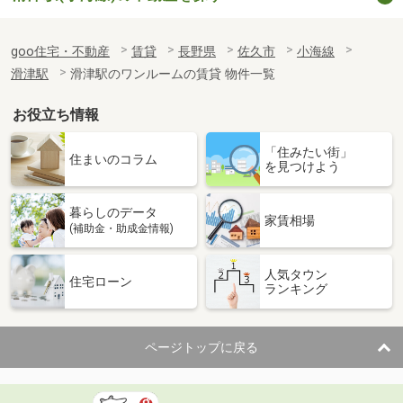
goo住宅・不動産
賃貸
長野県
佐久市
小海線
滑津駅
滑津駅のワンルームの賃貸 物件一覧
お役立ち情報
「住みたい街」
住まいのコラム
を見つけよう
暮らしのデータ
家賃相場
(補助金・助成金情報)
人気タウン
住宅ローン
ランキング
ページトップに戻る