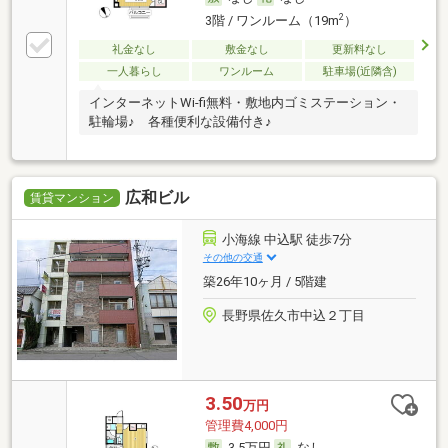
2
3階 / ワンルーム（19m
）
礼金なし
敷金なし
更新料なし
一人暮らし
ワンルーム
駐車場(近隣含)
インターネットWi-fi無料・敷地内ゴミステーション・
駐輪場♪ 各種便利な設備付き♪
広和ビル
賃貸マンション
小海線 中込駅 徒歩7分
その他の交通
築26年10ヶ月 / 5階建
長野県佐久市中込２丁目
3.50
万円
管理費4,000円
3.5万円
なし