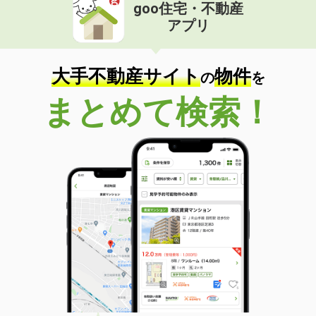
goo住宅・不動産
アプリ
大手不動産サイト
物件
の
を
まとめて検索！