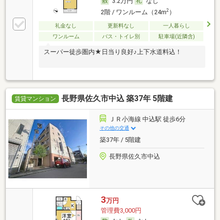
3.2万円
なし
2
2階 / ワンルーム（24m
）
礼金なし
更新料なし
一人暮らし
ワンルーム
バス・トイレ別
駐車場(近隣含)
スーパー徒歩圏内★日当り良好♪上下水道料込！
長野県佐久市中込 築37年 5階建
賃貸マンション
ＪＲ小海線 中込駅 徒歩6分
その他の交通
築37年 / 5階建
長野県佐久市中込
3
万円
管理費3,000円