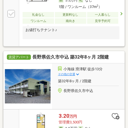
5.5万円
なし
2
1階 / ワンルーム（37m
）
礼金なし
更新料なし
一人暮らし
ワンルーム
南向き
見学予約可
お値打ちテナント♪
長野県佐久市中込 築32年8ヶ月 2階建
賃貸アパート
小海線 滑津駅 徒歩13分
その他の交通
築32年8ヶ月 / 2階建
長野県佐久市中込
3.20
万円
管理費3,500円