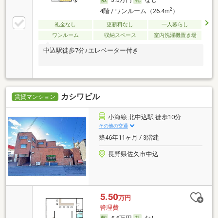
2
4階 / ワンルーム（26.4m
）
礼金なし
更新料なし
一人暮らし
ワンルーム
収納スペース
室内洗濯機置き場
中込駅徒歩7分♪エレベーター付き
カシワビル
賃貸マンション
小海線 北中込駅 徒歩10分
その他の交通
築46年11ヶ月 / 3階建
長野県佐久市中込
5.50
万円
管理費-