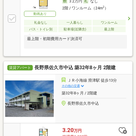
3.2万円
なし
2
2階 / ワンルーム（24m
）
動画あり
礼金なし
一人暮らし
ワンルーム
バス・トイレ別
駐車場(近隣含)
最上階
最上階・初期費用カード決済可
長野県佐久市中込 築32年8ヶ月 2階建
賃貸アパート
ＪＲ小海線 滑津駅 徒歩13分
その他の交通
築32年8ヶ月 / 2階建
長野県佐久市中込
3.20
万円