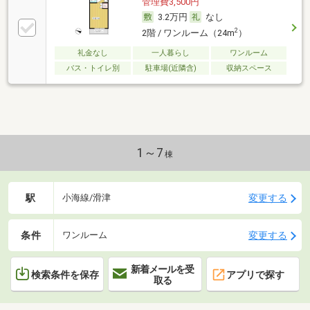
管理費3,500円
3.2万円
なし
2
2階 / ワンルーム（24m
）
礼金なし
一人暮らし
ワンルーム
バス・トイレ別
駐車場(近隣含)
収納スペース
1～7
棟
駅
変更する
小海線/滑津
条件
変更する
ワンルーム
新着メールを受
検索条件を保存
アプリで探す
取る