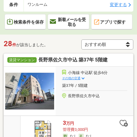
条件
変更する
ワンルーム
新着メールを受
検索条件を保存
アプリで探す
取る
28
件
が該当しました。
長野県佐久市中込 築37年 5階建
賃貸マンション
小海線 中込駅 徒歩6分
その他の交通
築37年 / 5階建
長野県佐久市中込
3
万円
管理費3,000円
なし
なし