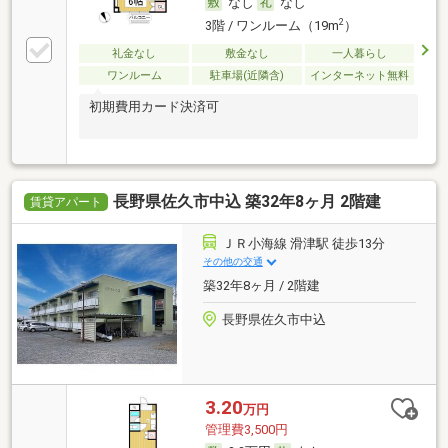
なし
なし
2
3階 / ワンルーム（19m
）
礼金なし
敷金なし
一人暮らし
ワンルーム
駐車場(近隣含)
インターネット無料
初期費用カード決済可
長野県佐久市中込 築32年8ヶ月 2階建
賃貸アパート
ＪＲ小海線 滑津駅 徒歩13分
その他の交通
築32年8ヶ月 / 2階建
長野県佐久市中込
3.20
万円
管理費3,500円