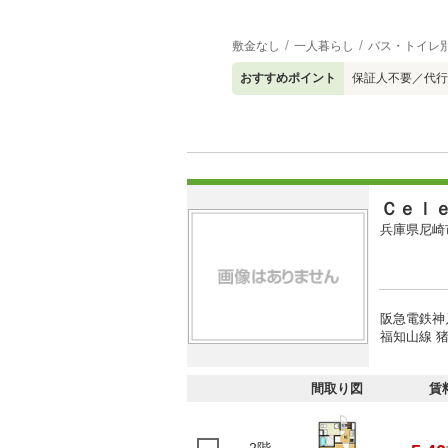
敷金なし
一人暮らし
バス・トイレ
おすすめポイント
保証人不要／代行
Ｃｅｌ
兵庫県尼崎
阪急電鉄神戸
福知山線 猪
間取り図
賃