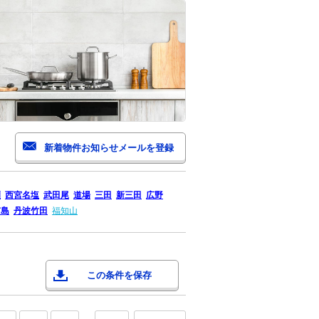
瀬
西宮名塩
武田尾
道場
三田
新三田
広野
市島
丹波竹田
福知山
この条件を保存