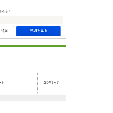
駐輪場
詳細を見る
に追加
ート
築9年6ヶ月