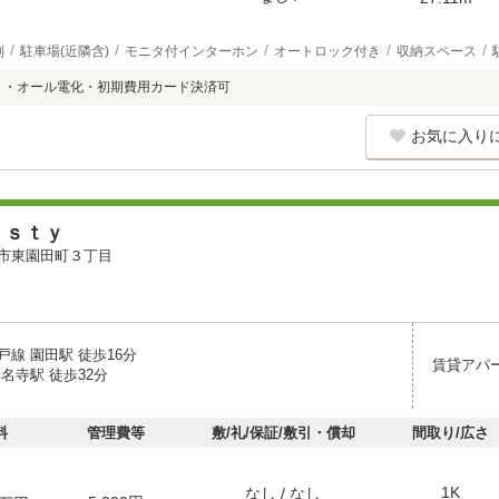
別
駐車場(近隣含)
モニタ付インターホン
オートロック付き
収納スペース
 ・オール電化・初期費用カード決済可
お気に入り
ｅｓｔｙ
市東園田町３丁目
線 園田駅 徒歩16分
賃貸アパ
名寺駅 徒歩32分
料
管理費等
敷/礼/保証/敷引・償却
間取り/広さ
1K
なし / なし