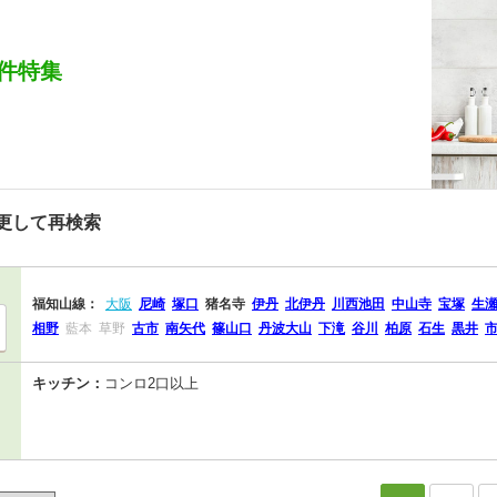
件特集
更して再検索
福知山線：
大阪
尼崎
塚口
猪名寺
伊丹
北伊丹
川西池田
中山寺
宝塚
生
相野
藍本
草野
古市
南矢代
篠山口
丹波大山
下滝
谷川
柏原
石生
黒井
キッチン：
コンロ2口以上