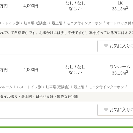
なし / なし
1K
4,000円
万円
2
なし / -
33.13m
ス・トイレ別
駐車場(近隣含)
最上階
モニタ付インターホン
オートロック付
れていて自然豊かです。お出かけには少し不便ですが、車を持っている方にはオス
お気に入り
ワンルーム
なし / なし
4,000円
万円
2
なし / -
33.13m
ンルーム
バス・トイレ別
駐車場(近隣含)
最上階
モニタ付インターホン
タイル張り・最上階・日当り良好・閑静な住宅街
お気に入り