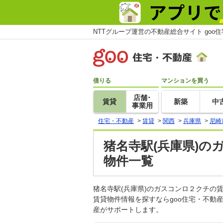
NTTグループ運営の不動産総合サイト goo
借りる
マンションを買う
店舗･
賃貸
新築
中
事業用
住宅・不動産
>
賃貸
>
関西
>
兵庫県
>
尼崎
猪名寺駅(兵庫県)の
物件一覧
猪名寺駅(兵庫県)のガスコンロ２クチ
賃貸物件情報を探すならgoo住宅・不動
産がサポートします。