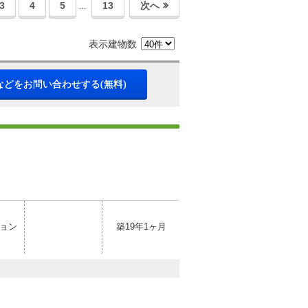
3
4
5
13
次へ
…
表示建物数
などをお問い合わせする(無料)
ョン
築19年1ヶ月