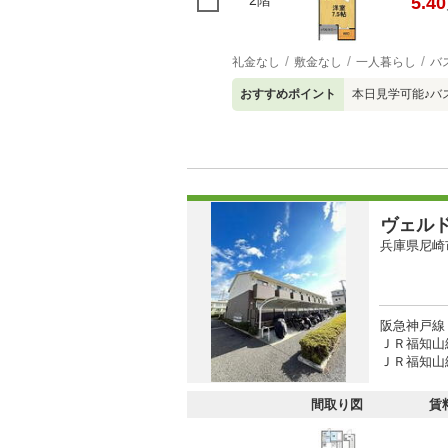
2階
5.40
礼金なし
敷金なし
一人暮らし
バ
おすすめポイント
本日見学可能♪バ
ヴェル
兵庫県尼崎
阪急神戸線 
ＪＲ福知山線
ＪＲ福知山線
間取り図
賃