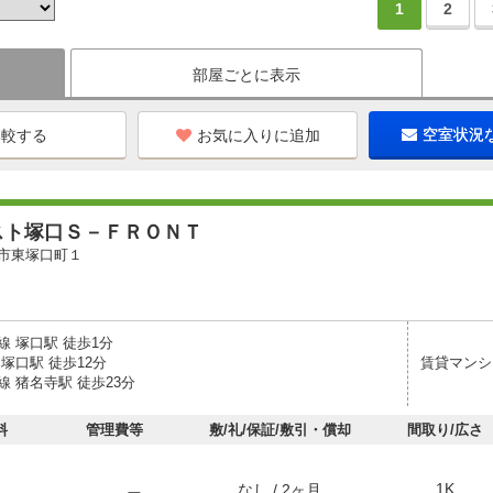
1
2
部屋ごとに表示
お気に入りに追加
空室状況
スト塚口Ｓ－ＦＲＯＮＴ
市東塚口町１
線 塚口駅 徒歩1分
塚口駅 徒歩12分
賃貸マンシ
 猪名寺駅 徒歩23分
料
管理費等
敷/礼/保証/敷引・償却
間取り/広さ
1K
なし / 2ヶ月