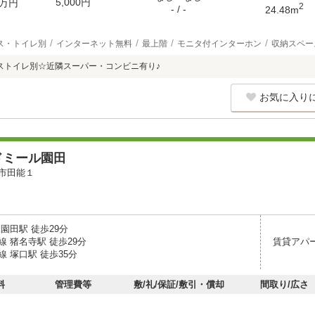
5,000円
万円
2
- / -
24.48m
ス・トイレ別
インターネット無料
最上階
モニタ付インターホン
収納スペー
ストイレ別☆近隣スーパー・コンビニ有り♪
お気に入り
ドミール園田
市田能１
園田駅 徒歩29分
 猪名寺駅 徒歩29分
賃貸アパ
 塚口駅 徒歩35分
料
管理費等
敷/礼/保証/敷引・償却
間取り/広さ