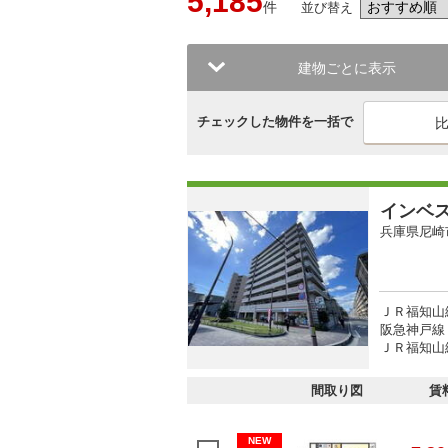
5,185
件
並び替え
建物ごとに表示
チェックした物件を一括で
インベ
兵庫県尼崎
ＪＲ福知山
阪急神戸線 
ＪＲ福知山線
間取り図
賃
NEW