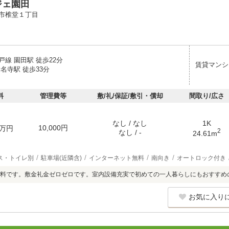
ジェ園田
市椎堂１丁目
線 園田駅 徒歩22分
賃貸マンシ
名寺駅 徒歩33分
料
管理費等
敷/礼/保証/敷引・償却
間取り/広さ
なし / なし
1K
10,000円
万円
2
なし / -
24.61m
ス・トイレ別
駐車場(近隣含)
インターネット無料
南向き
オートロック付き
料です。敷金礼金ゼロゼロです。室内設備充実で初めての一人暮らしにもおすすめ
お気に入り