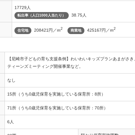
17729人
38.75人
転出率（人口1000人当たり）
2
2
208421円／m
425167円／m
住宅地
商業地
【尼崎市子どもの育ち支援条例】わいわいキッズプランあまがさき
ティーンズミーティング開催事業など。
なし
15所（うち0歳児保育を実施している保育所：8所）
71所（うち0歳児保育を実施している保育所：70所）
6人