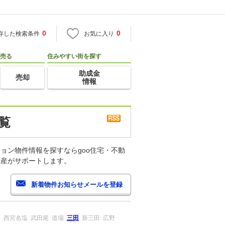
0
0
存した検索条件
お気に入り
売る
住みやすい街を探す
助成金
売却
情報
覧
ョン物件情報を探すならgoo住宅・不動
動産がサポートします。
瀬
西宮名塩
武田尾
道場
三田
新三田
広野