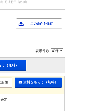
市島
丹波竹田
福知山
この条件を保存
表示件数
らう（無料）
資料をもらう（無料）
に追加
未定