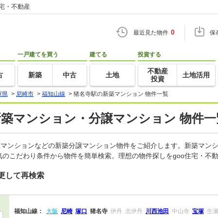
住宅・不動産
0
最近見た物件
保
一戸建てを買う
建てる
投資する
不動産
古
新築
中古
土地
土地活用
投資
庫県
>
尼崎市
>
福知山線
>
猪名寺駅の新築マンション 物件一覧
新築マンション・分譲マンション 物件一
譲マンションなどの新築分譲マンション物件をご紹介します。新築マンシ
のこだわり条件から物件を簡単検索。理想の物件探しをgoo住宅・不
更して再検索
福知山線：
大阪
尼崎
塚口
猪名寺
伊丹
北伊丹
川西池田
中山寺
宝塚
生