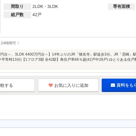
間取り
2LDK・3LDK
専有面積
総戸数
42戸
24時間可
00万円台～、3LDK 4400万円台～】14年ぶりのJR「猪名寺」駅徒歩3分。JR「尼崎
中平常時13分)【1フロア3邸 全42邸】角住戸率66％超(42戸中28戸) ゆとりあ
お気に入りに追加
資料をも