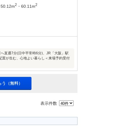
2
2
50.12m
・60.11m
」駅へ直通7分(日中平常時6分)、JR「大阪」駅
る住戸配置が生む、心地よい暮らし＜来場予約受付
らう（無料）
表示件数