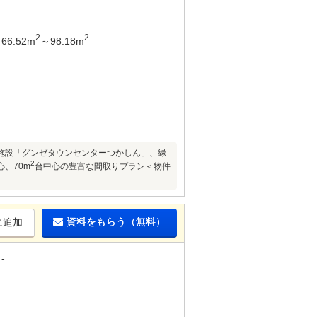
2
2
66.52m
～98.18m
業施設「グンゼタウンセンターつかしん」、緑
2
、70m
台中心の豊富な間取りプラン＜物件
資料をもらう（無料）
に追加
-