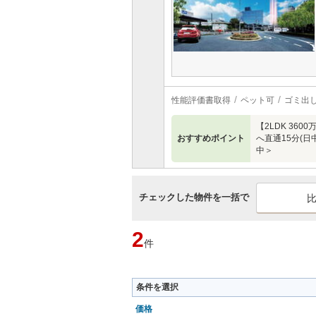
性能評価書取得
ペット可
ゴミ出し
【2LDK 36
おすすめポイント
へ直通15分(日
中＞
チェックした物件を一括で
2
件
条件を選択
価格