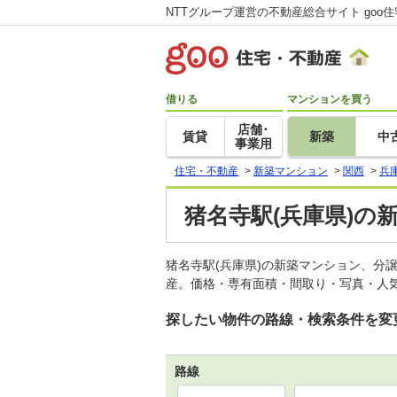
NTTグループ運営の不動産総合サイト goo
借りる
マンションを買う
店舗･
賃貸
新築
中
事業用
住宅・不動産
>
新築マンション
>
関西
>
兵
猪名寺駅(兵庫県)の
猪名寺駅(兵庫県)の新築マンション、分
産。価格・専有面積・間取り・写真・人気
探したい物件の路線・検索条件を変
路線