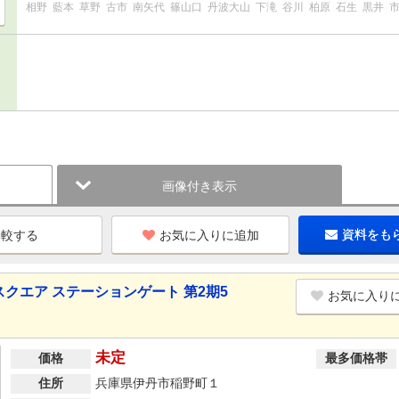
相野
藍本
草野
古市
南矢代
篠山口
丹波大山
下滝
谷川
柏原
石生
黒井
画像付き表示
お気に入りに追加
資料をも
クエア ステーションゲート 第2期5
お気に入り
未定
価格
最多価格帯
住所
兵庫県伊丹市稲野町１