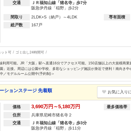
交通
ＪＲ福知山線「猪名寺」歩7分
阪急伊丹線「稲野」歩2分
間取り
2LDK+S（納戸）～4LDK
専有面積
総戸数
167戸
ペット可
ゴミ出し24時間可
路線利用可能。JR「大阪」駅へ直通16分でアクセス可能。150店舗以上の大規模商
園」近接。周辺には公園や学校、多彩なショッピング施設が身近で便利！南向き中心
中／モデルルーム公開中(予約制)＞
テーションステージ 先着順
お気に入り
3,690万円～5,180万円
価格
最多価格帯
住所
兵庫県尼崎市猪名寺２
交通
ＪＲ福知山線「猪名寺」歩3分
阪急伊丹線「稲野」歩11分