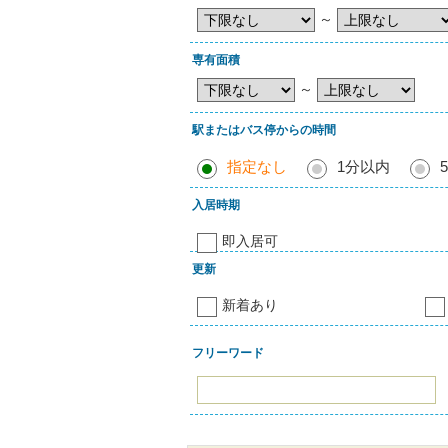
～
専有面積
～
駅またはバス停からの時間
指定なし
1分以内
入居時期
即入居可
更新
新着あり
フリーワード