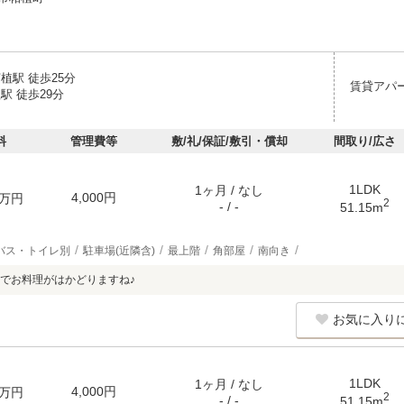
植駅 徒歩25分
賃貸アパ
駅 徒歩29分
料
管理費等
敷/礼/保証/敷引・償却
間取り/広さ
1LDK
1ヶ月 / なし
4,000円
万円
2
- / -
51.15m
バス・トイレ別
駐車場(近隣含)
最上階
角部屋
南向き
でお料理がはかどりますね♪
お気に入り
1LDK
1ヶ月 / なし
4,000円
万円
2
- / -
51.15m