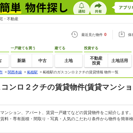
住宅・不動産
0
最近見た物件
保
一戸建てを買う
建てる
投資する
不動産
古
新築
中古
土地
土地活用
投資
市
>
関西本線
>
柘植駅
>
柘植駅のガスコンロ２クチの賃貸情報 物件一覧
スコンロ２クチの賃貸物件(賃貸マンショ
賃貸マンション、アパート、賃貸一戸建てなどの賃貸物件をご紹介します
。賃料・専有面積・間取り・写真・人気のこだわり条件から物件を簡単検