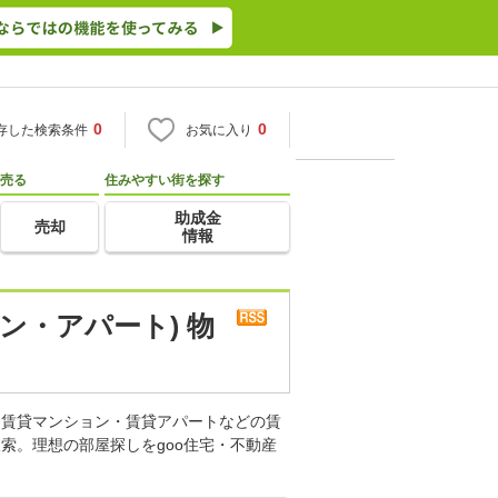
0
0
存した検索条件
お気に入り
売る
住みやすい街を探す
助成金
売却
情報
ン・アパート) 物
。賃貸マンション・賃貸アパートなどの賃
索。理想の部屋探しをgoo住宅・不動産