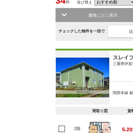
34
件
並び替え
建物ごとに表示
チェックした物件を一括で
スレイ
三重県伊賀
関西本線 柘
間取り図
賃
2階
5.20