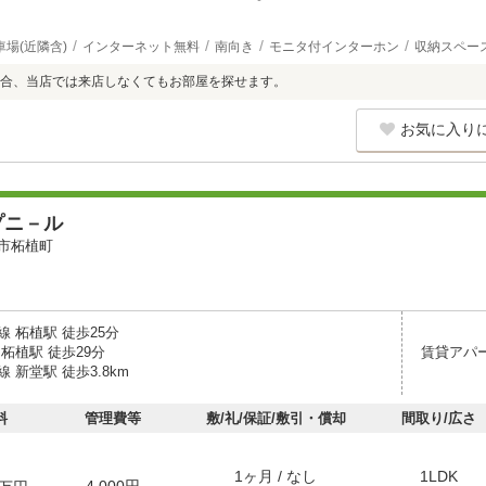
車場(近隣含)
インターネット無料
南向き
モニタ付インターホン
収納スペー
合、当店では来店しなくてもお部屋を探せます。
お気に入り
プニ－ル
市柘植町
 柘植駅 徒歩25分
柘植駅 徒歩29分
賃貸アパ
 新堂駅 徒歩3.8km
料
管理費等
敷/礼/保証/敷引・償却
間取り/広さ
1ヶ月 / なし
1LDK