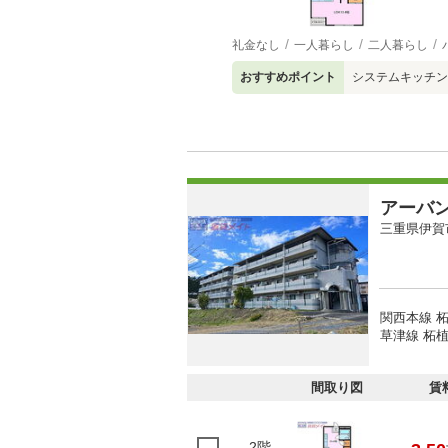
礼金なし
一人暮らし
二人暮らし
おすすめポイント
システムキッチン
アーバ
三重県伊賀
関西本線 柘
草津線 柘植
間取り図
賃
2階