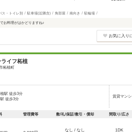
バス・トイレ別
駐車場(近隣含)
角部屋
南向き
駐輪場
でお料理がはかどりますね♪
お気に入り
ンライフ柘植
市柘植町
植駅 徒歩3分
賃貸マンシ
駅 徒歩3分
料
管理費等
敷/礼/保証/敷引・償却
間取り/広さ
なし / なし
1DK