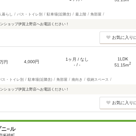
人暮らし
バス・トイレ別
駐車場(近隣含)
最上階
角部屋
ンショップ伊賀上野店へお電話ください！
お気に入り
1LDK
1ヶ月 / なし
4,000円
万円
2
- / -
51.15m
バス・トイレ別
駐車場(近隣含)
角部屋
南向き
収納スペース
ンショップ伊賀上野店へお電話ください！
お気に入り
ニ−ル
市柘植町