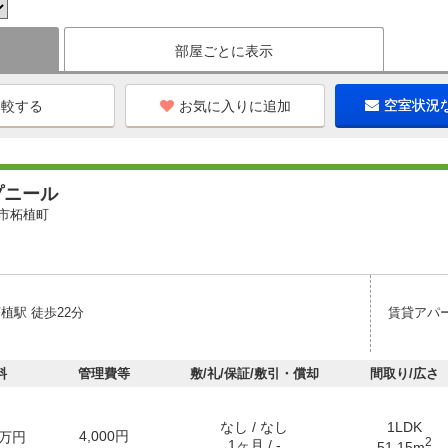
部屋ごとに表示
お気に入りに追加
空室状況
プニール
市柘植町
植駅 徒歩22分
賃貸アパ
料
管理費等
敷/礼/保証/敷引・償却
間取り/広さ
なし / なし
1LDK
4,000円
万円
2
1ヶ月 / -
51.15m