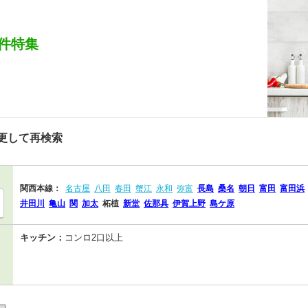
件特集
更して再検索
関西本線：
名古屋
八田
春田
蟹江
永和
弥富
長島
桑名
朝日
富田
富田浜
井田川
亀山
関
加太
柘植
新堂
佐那具
伊賀上野
島ケ原
キッチン：
コンロ2口以上