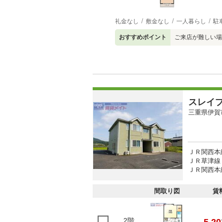
礼金なし
敷金なし
一人暮らし
駐
おすすめポイント
ご来店が難しい場
スレイ
三重県伊賀
ＪＲ関西本線
ＪＲ草津線 
ＪＲ関西本線
間取り図
賃
2階