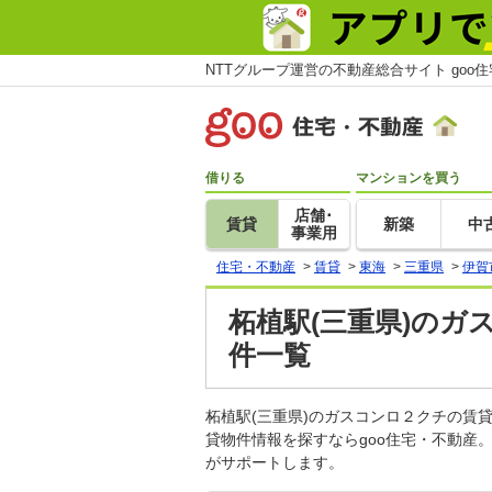
NTTグループ運営の不動産総合サイト goo
借りる
マンションを買う
店舗･
賃貸
新築
中
事業用
住宅・不動産
>
賃貸
>
東海
>
三重県
>
伊賀
柘植駅(三重県)のガ
件一覧
柘植駅(三重県)のガスコンロ２クチの
貸物件情報を探すならgoo住宅・不動産
がサポートします。