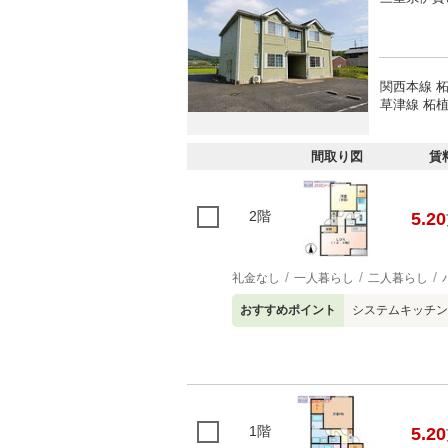
関西本線 柘
草津線 柘植
間取り図
賃
2階
5.20
礼金なし
一人暮らし
二人暮らし
おすすめポイント
システムキッチン
1階
5.20