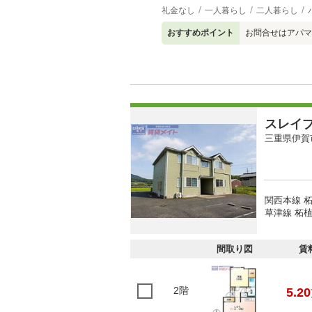
礼金なし
一人暮らし
二人暮らし
おすすめポイント
お問合せはアパマ
スレイプ
三重県伊賀
関西本線 柘
草津線 柘植
間取り図
賃
2階
5.20