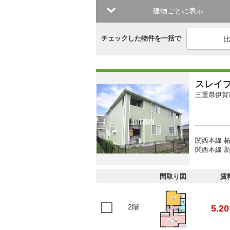
建物ごとに表示
チェックした物件を一括で
スレイ
三重県伊賀
関西本線 柘
関西本線 新
間取り図
賃
2階
5.20