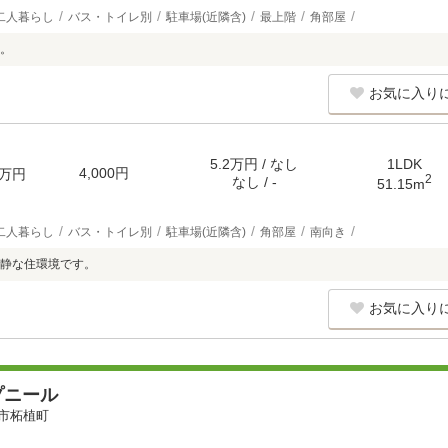
二人暮らし
バス・トイレ別
駐車場(近隣含)
最上階
角部屋
。
お気に入り
5.2万円 / なし
1LDK
4,000円
万円
2
なし / -
51.15m
二人暮らし
バス・トイレ別
駐車場(近隣含)
角部屋
南向き
静な住環境です。
お気に入り
プニール
市柘植町