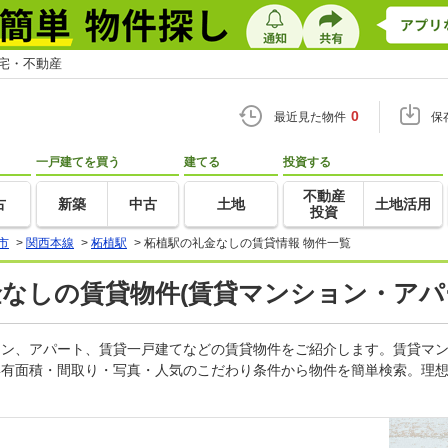
住宅・不動産
0
最近見た物件
保
一戸建てを買う
建てる
投資する
不動産
古
新築
中古
土地
土地活用
投資
市
>
関西本線
>
柘植駅
>
柘植駅の礼金なしの賃貸情報 物件一覧
金なしの賃貸物件(賃貸マンション・アパ
ション、アパート、賃貸一戸建てなどの賃貸物件をご紹介します。賃貸マ
専有面積・間取り・写真・人気のこだわり条件から物件を簡単検索。理想