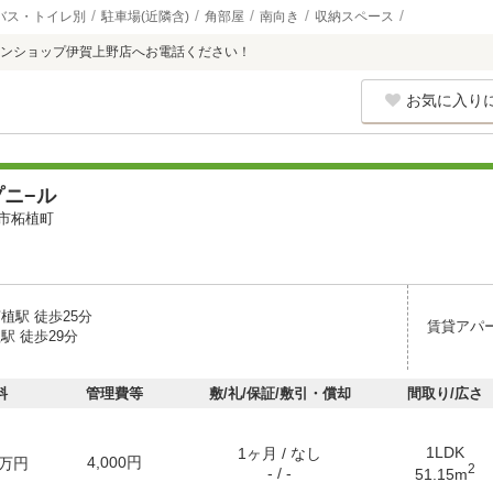
バス・トイレ別
駐車場(近隣含)
角部屋
南向き
収納スペース
ンショップ伊賀上野店へお電話ください！
お気に入り
ニ−ル
市柘植町
植駅 徒歩25分
賃貸アパ
駅 徒歩29分
料
管理費等
敷/礼/保証/敷引・償却
間取り/広さ
1LDK
1ヶ月 / なし
4,000円
万円
2
- / -
51.15m