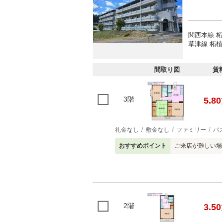
関西本線 柘
草津線 柘植
間取り図
賃
3階
5.80
礼金なし
敷金なし
ファミリー
バ
おすすめポイント
ご来店が難しい場
2階
3.50