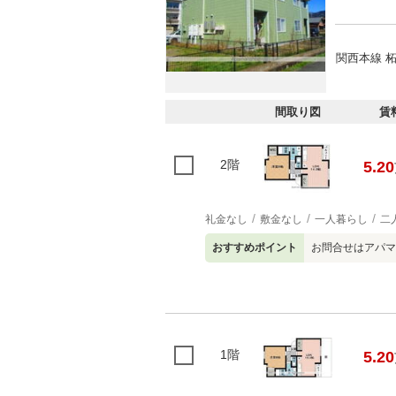
関西本線 柘
間取り図
賃
2階
5.20
礼金なし
敷金なし
一人暮らし
二
おすすめポイント
お問合せはアパマ
1階
5.20