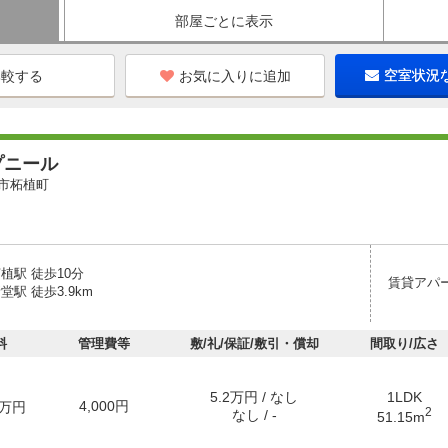
部屋ごとに表示
お気に入りに追加
空室状況
プニール
市柘植町
植駅 徒歩10分
賃貸アパ
堂駅 徒歩3.9km
料
管理費等
敷/礼/保証/敷引・償却
間取り/広さ
5.2万円 / なし
1LDK
4,000円
万円
2
なし / -
51.15m