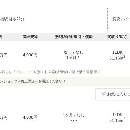
植駅 徒歩22分
賃貸アパ
料
管理費等
敷/礼/保証/敷引・償却
間取り/広さ
なし / なし
1LDK
4,000円
万円
2
1ヶ月 / -
51.15m
人暮らし
バス・トイレ別
駐車場(近隣含)
最上階
角部屋
ンショップ伊賀上野店へお電話ください！
お気に入り
1LDK
1ヶ月 / なし
4,000円
万円
2
- / -
51.15m