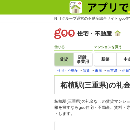
NTTグループ運営の不動産総合サイト goo
借りる
マンションを買う
店舗･
賃貸
新築
中
事業用
住宅・不動産
>
賃貸
>
東海
>
三重県
>
伊賀
柘植駅(三重県)の礼
柘植駅(三重県)の礼金なしの賃貸マン
報を探すならgoo住宅・不動産。賃料・
トします。