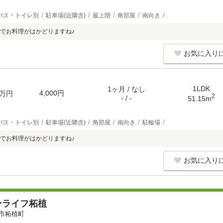
バス・トイレ別
駐車場(近隣含)
最上階
角部屋
南向き
でお料理がはかどりますね♪
お気に入り
1LDK
1ヶ月 / なし
4,000円
万円
2
- / -
51.15m
バス・トイレ別
駐車場(近隣含)
角部屋
南向き
駐輪場
でお料理がはかどりますね♪
お気に入り
ンライフ柘植
市柘植町