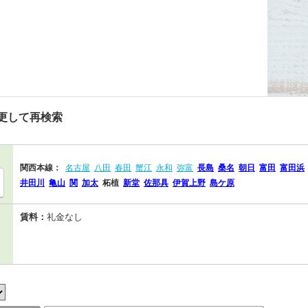
更して再検索
関西本線：
名古屋
八田
春田
蟹江
永和
弥富
長島
桑名
朝日
富田
富田浜
井田川
亀山
関
加太
柘植
新堂
佐那具
伊賀上野
島ケ原
賃料：
礼金なし