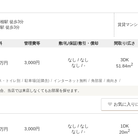
植駅 徒歩3分
賃貸マンシ
駅 徒歩3分
料
管理費等
敷/礼/保証/敷引・償却
間取り/広さ
なし / なし
3DK
3,000円
万円
2
なし / -
51.84m
ス・トイレ別
駐車場(近隣含)
インターネット無料
角部屋
南向き
合、当店では来店しなくてもお部屋を探せます。
お気に入り
なし / なし
1DK
3,000円
万円
2
なし / -
20m