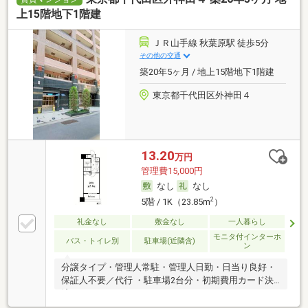
上15階地下1階建
ＪＲ山手線 秋葉原駅 徒歩5分
その他の交通
築20年5ヶ月 / 地上15階地下1階建
東京都千代田区外神田４
13.20
万円
管理費15,000円
なし
なし
2
5階 / 1K（23.85m
）
礼金なし
敷金なし
一人暮らし
モニタ付インターホ
バス・トイレ別
駐車場(近隣含)
ン
分譲タイプ・管理人常駐・管理人日勤・日当り良好・
保証人不要／代行 ・駐車場2台分・初期費用カード決
済可