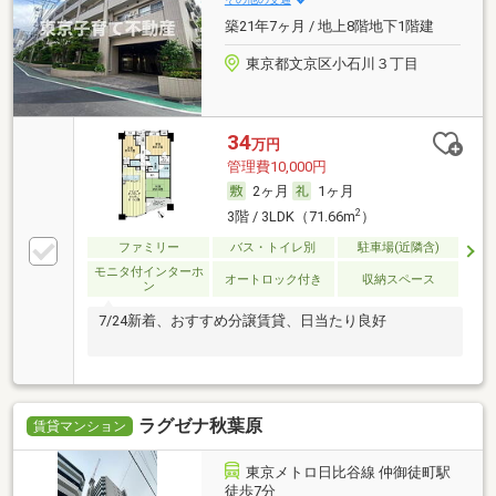
築21年7ヶ月 / 地上8階地下1階建
東京都文京区小石川３丁目
34
万円
管理費10,000円
2ヶ月
1ヶ月
2
3階 / 3LDK（71.66m
）
ファミリー
バス・トイレ別
駐車場(近隣含)
モニタ付インターホ
オートロック付き
収納スペース
ン
7/24新着、おすすめ分譲賃貸、日当たり良好
ラグゼナ秋葉原
賃貸マンション
東京メトロ日比谷線 仲御徒町駅
徒歩7分