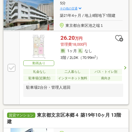
5分
その他の交通
築21年4ヶ月 / 地上8階地下1階建
東京都台東区池之端１
26.20
万円
管理費18,000円
1ヶ月
なし
2
3階 / 2LDK（70.99m
）
動画あり
礼金なし
二人暮らし
バス・トイレ別
駐車場(近隣含)
インターネット無料
南向き
駐車場2台分・管理人巡回
東京都文京区本郷４ 築19年10ヶ月 13階
賃貸マンション
建