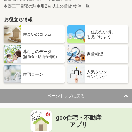
本郷三丁目駅の駐車場2台以上の賃貸 物件一覧
お役立ち情報
「住みたい街」
住まいのコラム
を見つけよう
暮らしのデータ
家賃相場
(補助金・助成金情報)
人気タウン
住宅ローン
ランキング
ページトップに戻る
goo住宅・不動産
アプリ