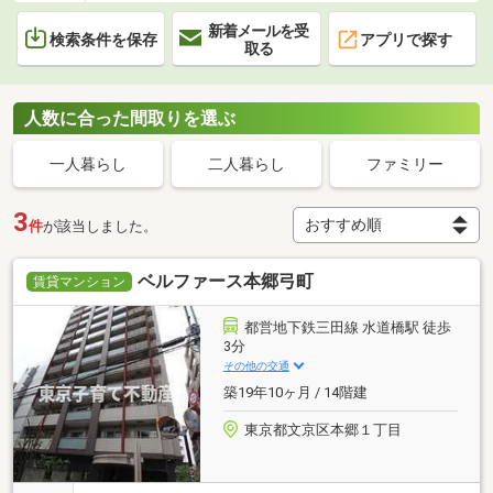
新着メールを受
検索条件を保存
アプリで探す
取る
人数に合った間取りを選ぶ
一人暮らし
二人暮らし
ファミリー
3
件
が該当しました。
ベルファース本郷弓町
賃貸マンション
都営地下鉄三田線 水道橋駅 徒歩
3分
その他の交通
築19年10ヶ月 / 14階建
東京都文京区本郷１丁目