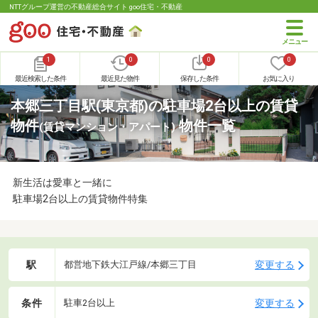
NTTグループ運営の不動産総合サイト goo住宅・不動産
1
0
0
0
最近検索した条件
最近見た物件
保存した条件
お気に入り
本郷三丁目駅(東京都)の駐車場2台以上の賃貸
物件
物件一覧
(賃貸マンション・アパート)
新生活は愛車と一緒に
駐車場2台以上の賃貸物件特集
駅
変更する
都営地下鉄大江戸線/本郷三丁目
条件
変更する
駐車2台以上