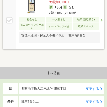
管理費3,000円
1ヶ月
なし
2
2階 / 1DK（22.61m
）
礼金なし
一人暮らし
駐車場(近隣含)
モニタ付インターホ
オートロック付き
収納スペース
ン
管理人巡回・保証人不要／代行 ・駐車場2台分
1～3
棟
駅
変更する
都営地下鉄大江戸線/本郷三丁目
条件
変更する
駐車2台以上