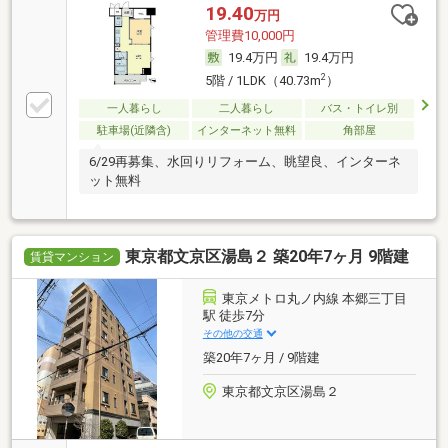
19.40
万円
管理費10,000円
19.4万円
19.4万円
2
5階 / 1LDK（40.73m
）
一人暮らし
二人暮らし
バス・トイレ別
駐車場(近隣含)
インターネット無料
角部屋
6/29再募集、水回りリフォーム、眺望良、インターネ
ット無料
東京都文京区湯島２ 築20年7ヶ月 9階建
賃貸マンション
東京メトロ丸ノ内線 本郷三丁目
駅 徒歩7分
その他の交通
築20年7ヶ月 / 9階建
東京都文京区湯島２