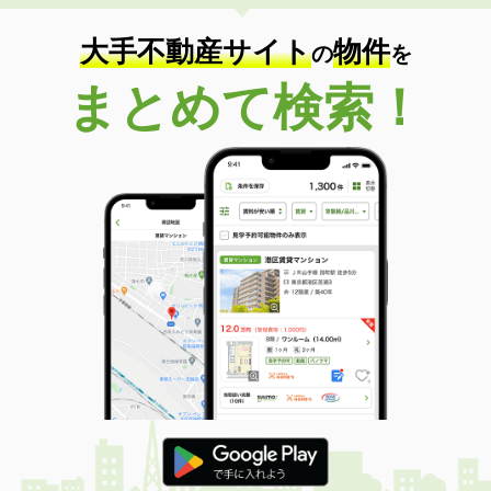
大手不動産サイト
物件
の
を
まとめて検索！