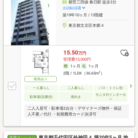
都営三田線 春日駅 徒歩2分
その他の交通
築19年10ヶ月 / 13階建
東京都文京区本郷４
15.50
万円
管理費15,000円
1ヶ月
1ヶ月
2
2階 / 1LDK（36.65m
）
動画あり
一人暮らし
二人暮らし
バス・トイレ別
モニタ付インターホ
駐車場(近隣含)
南向き
ン
二人入居可・駐車場2台分・デザイナーズ物件・保証
人不要／代行 ・初期費用カード決済可
東京都千代田区外神田４ 築20年5ヶ月 地
賃貸マンション