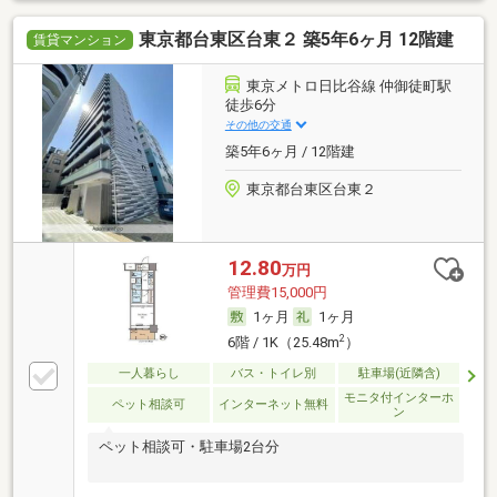
東京都台東区台東２ 築5年6ヶ月 12階建
賃貸マンション
東京メトロ日比谷線 仲御徒町駅
徒歩6分
その他の交通
築5年6ヶ月 / 12階建
東京都台東区台東２
12.80
万円
管理費15,000円
1ヶ月
1ヶ月
2
6階 / 1K（25.48m
）
一人暮らし
バス・トイレ別
駐車場(近隣含)
モニタ付インターホ
ペット相談可
インターネット無料
ン
ペット相談可・駐車場2台分