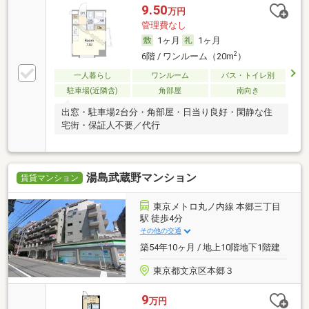
9.50
万円
管理費なし
1ヶ月
1ヶ月
2
6階 / ワンルーム（20m
）
一人暮らし
ワンルーム
バス・トイレ別
駐車場(近隣含)
角部屋
南向き
出窓・駐車場2台分・角部屋・日当り良好・閑静な住
宅街・保証人不要／代行
湯島武蔵野マンション
賃貸マンション
東京メトロ丸ノ内線 本郷三丁目
駅 徒歩4分
その他の交通
築54年10ヶ月 / 地上10階地下1階建
東京都文京区本郷３
9
万円