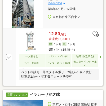
その他の交通
築5年6ヶ月 / 12階建
東京都台東区台東２
12.80
万円
管理費15,000円
1ヶ月
1ヶ月
2
6階 / 1K（25.48m
）
一人暮らし
バス・トイレ別
駐車場(近隣含)
モニタ付インターホ
ペット相談可
インターネット無料
ン
ペット相談可・外観タイル張り・保証人不要／代行 ・
駐車場2台分・初期費用カード決済可
ベラカーサ池之端
賃貸マンション
東京メトロ千代田線 湯島駅 徒歩