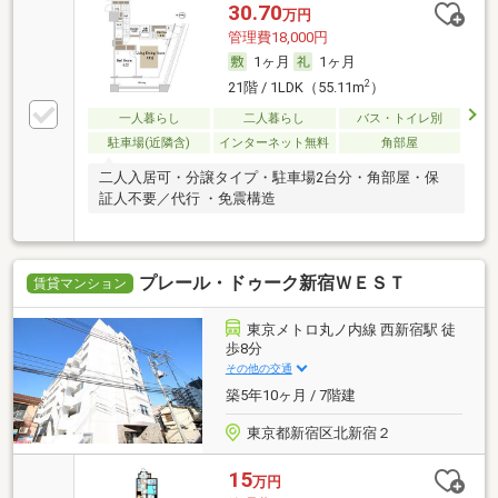
30.70
万円
管理費18,000円
1ヶ月
1ヶ月
2
21階 / 1LDK（55.11m
）
一人暮らし
二人暮らし
バス・トイレ別
駐車場(近隣含)
インターネット無料
角部屋
二人入居可・分譲タイプ・駐車場2台分・角部屋・保
証人不要／代行 ・免震構造
プレール・ドゥーク新宿ＷＥＳＴ
賃貸マンション
東京メトロ丸ノ内線 西新宿駅 徒
歩8分
その他の交通
築5年10ヶ月 / 7階建
東京都新宿区北新宿２
15
万円