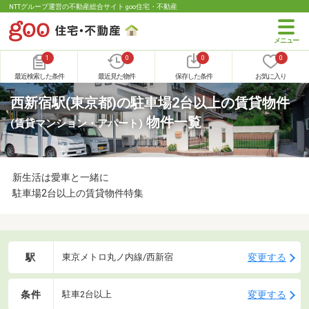
NTTグループ運営の不動産総合サイト goo住宅・不動産
1
0
0
0
最近検索した条件
最近見た物件
保存した条件
お気に入り
西新宿駅(東京都)の駐車場2台以上の賃貸物件
物件一覧
(賃貸マンション・アパート)
新生活は愛車と一緒に
駐車場2台以上の賃貸物件特集
駅
変更する
東京メトロ丸ノ内線/西新宿
条件
変更する
駐車2台以上