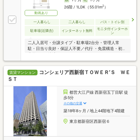
2
26階 / 1LDK（55.01m
）
動画あり
一人暮らし
二人暮らし
バス・トイレ別
モニタ付インターホ
駐車場(近隣含)
インターネット無料
ン
二人入居可・分譲タイプ・駐車場2台分・管理人常
駐・日当り良好・保証人不要／代行 ・免震構造・初期
費用カード決済可
コンシェリア西新宿ＴＯＷＥＲ’Ｓ ＷＥ
賃貸マンション
ＳＴ
都営大江戸線 西新宿五丁目駅 徒
歩5分
その他の交通
築18年8ヶ月 / 地上44階地下4階建
東京都新宿区西新宿６