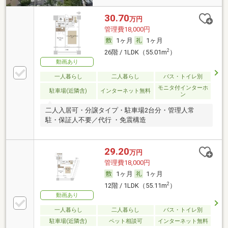
30.70
万円
管理費18,000円
1ヶ月
1ヶ月
2
26階 / 1LDK（55.01m
）
動画あり
一人暮らし
二人暮らし
バス・トイレ別
モニタ付インターホ
駐車場(近隣含)
インターネット無料
ン
二人入居可・分譲タイプ・駐車場2台分・管理人常
駐・保証人不要／代行 ・免震構造
29.20
万円
管理費18,000円
1ヶ月
1ヶ月
2
12階 / 1LDK（55.11m
）
動画あり
一人暮らし
二人暮らし
バス・トイレ別
駐車場(近隣含)
ペット相談可
インターネット無料