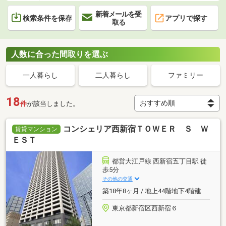
新着メールを受
検索条件を保存
アプリで探す
取る
人数に合った間取りを選ぶ
一人暮らし
二人暮らし
ファミリー
18
件
が該当しました。
コンシェリア西新宿ＴＯＷＥＲ Ｓ Ｗ
賃貸マンション
ＥＳＴ
都営大江戸線 西新宿五丁目駅 徒
歩5分
その他の交通
築18年8ヶ月 / 地上44階地下4階建
東京都新宿区西新宿６