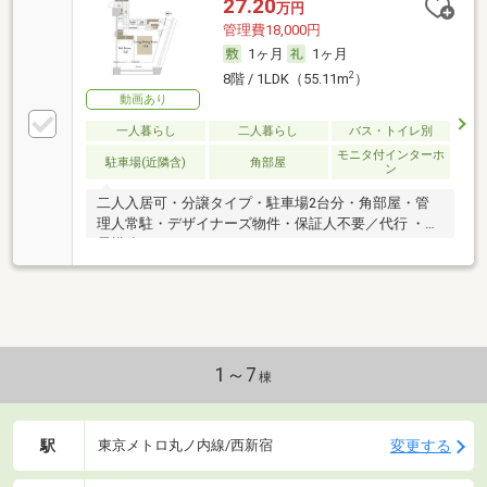
27.20
万円
管理費18,000円
1ヶ月
1ヶ月
2
8階 / 1LDK（55.11m
）
動画あり
一人暮らし
二人暮らし
バス・トイレ別
モニタ付インターホ
駐車場(近隣含)
角部屋
ン
二人入居可・分譲タイプ・駐車場2台分・角部屋・管
理人常駐・デザイナーズ物件・保証人不要／代行 ・免
震構造
1～7
棟
駅
変更する
東京メトロ丸ノ内線/西新宿