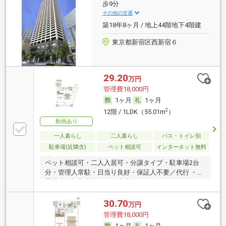
歩9分
その他の交通
築18年8ヶ月 / 地上44階地下4階建
東京都新宿区西新宿６
29.20
万円
管理費18,000円
1ヶ月
1ヶ月
2
12階 / 1LDK（55.01m
）
動画あり
一人暮らし
二人暮らし
バス・トイレ別
駐車場(近隣含)
ペット相談可
インターネット無料
ペット相談可・二人入居可・分譲タイプ・駐車場2台
分・管理人常駐・日当り良好・保証人不要／代行 ・免
震構造・初期費用カード決済可
30.70
万円
管理費18,000円
1ヶ月
1ヶ月