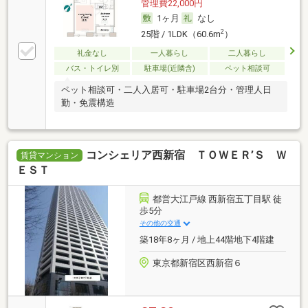
管理費22,000円
1ヶ月
なし
2
25階 / 1LDK（60.6m
）
礼金なし
一人暮らし
二人暮らし
バス・トイレ別
駐車場(近隣含)
ペット相談可
ペット相談可・二人入居可・駐車場2台分・管理人日
勤・免震構造
コンシェリア西新宿 ＴＯＷＥＲ’Ｓ Ｗ
賃貸マンション
ＥＳＴ
都営大江戸線 西新宿五丁目駅 徒
歩5分
その他の交通
築18年8ヶ月 / 地上44階地下4階建
東京都新宿区西新宿６