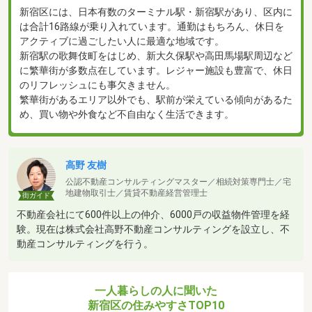
新宿区には、日本有数のターミナル駅・新宿駅があり、区内に
は合計16路線が乗り入れています。通勤はもちろん、休日を
アクティブに過ごしたい人に最適な地域です。
新宿駅の歌舞伎町をはじめ、新大久保駅や高田馬場駅周辺など
に繁華街が多数点在しています。レジャー施設も豊富で、休日
のリフレッシュにも事欠きません。
繁華街があるエリア以外でも、駅前が栄えている傾向があるた
め、買い物や外食など不自由なく生活できます。
高野 友樹
公認不動産コンサルティングマスター／相続対策専門士／宅
地建物取引士／賃貸不動産経営管理士
街ガイド
不動産会社にて600件以上の仲介、6000戸の収益物件管理を経
験。現在は株式会社高野不動産コンサルティングを設立し、不
動産コンサルティングを行う。
一人暮らしの人に聞いた
新宿区の住みやすさTOP10