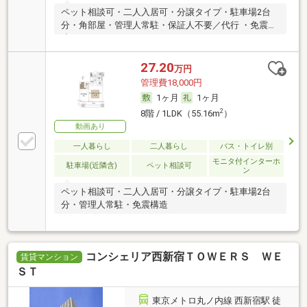
ペット相談可・二人入居可・分譲タイプ・駐車場2台
分・角部屋・管理人常駐・保証人不要／代行 ・免震構
造
27.20
万円
管理費18,000円
1ヶ月
1ヶ月
2
8階 / 1LDK（55.16m
）
動画あり
一人暮らし
二人暮らし
バス・トイレ別
モニタ付インターホ
駐車場(近隣含)
ペット相談可
ン
ペット相談可・二人入居可・分譲タイプ・駐車場2台
分・管理人常駐・免震構造
コンシェリア西新宿ＴＯＷＥＲＳ ＷＥ
賃貸マンション
ＳＴ
東京メトロ丸ノ内線 西新宿駅 徒