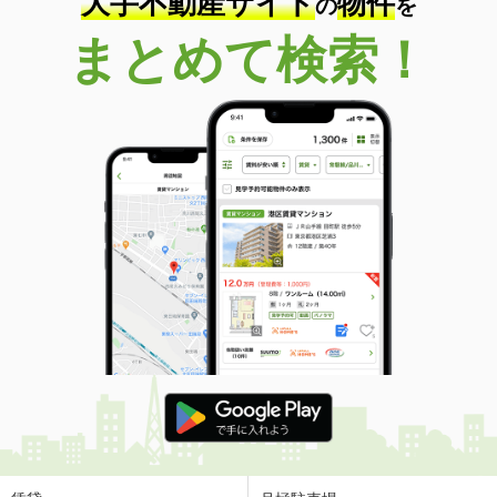
大手不動産サイト
物件
の
を
まとめて検索！