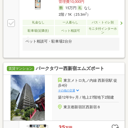
管理費10,000円
15万円
なし
2
2階 / 1K（25.3m
）
礼金なし
一人暮らし
バス・トイレ別
モニタ付インターホ
駐車場(近隣含)
ペット相談可
ン
ペット相談可・駐車場2台分
パークタワー西新宿エムズポート
賃貸マンション
東京メトロ丸ノ内線 西新宿駅 徒
歩4分
その他の交通
築12年9ヶ月 / 地上27階地下2階建
東京都新宿区西新宿８
35
万円