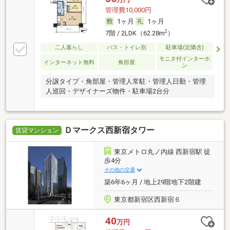
管理費10,000円
1ヶ月
1ヶ月
2
7階 / 2LDK（62.28m
）
二人暮らし
バス・トイレ別
駐車場(近隣含)
モニタ付インターホ
インターネット無料
角部屋
ン
分譲タイプ・角部屋・管理人常駐・管理人日勤・管理
人巡回・デザイナーズ物件・駐車場2台分
Ｄマークス西新宿タワー
賃貸マンション
東京メトロ丸ノ内線 西新宿駅 徒
歩4分
その他の交通
築6年6ヶ月 / 地上29階地下2階建
東京都新宿区西新宿６
40
万円