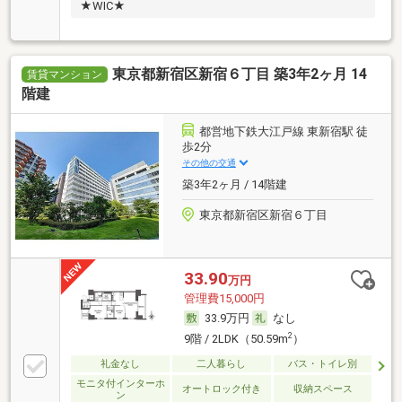
★WIC★
東京都新宿区新宿６丁目 築3年2ヶ月 14
賃貸マンション
階建
都営地下鉄大江戸線 東新宿駅 徒
歩2分
その他の交通
築3年2ヶ月 / 14階建
東京都新宿区新宿６丁目
33.90
万円
管理費15,000円
33.9万円
なし
2
9階 / 2LDK（50.59m
）
礼金なし
二人暮らし
バス・トイレ別
モニタ付インターホ
オートロック付き
収納スペース
ン