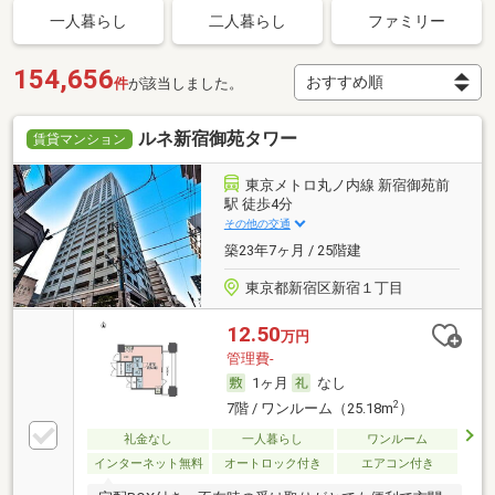
一人暮らし
二人暮らし
ファミリー
154,656
件
が該当しました。
ルネ新宿御苑タワー
賃貸マンション
東京メトロ丸ノ内線 新宿御苑前
駅 徒歩4分
その他の交通
築23年7ヶ月 / 25階建
東京都新宿区新宿１丁目
12.50
万円
管理費-
1ヶ月
なし
2
7階 / ワンルーム（25.18m
）
礼金なし
一人暮らし
ワンルーム
インターネット無料
オートロック付き
エアコン付き