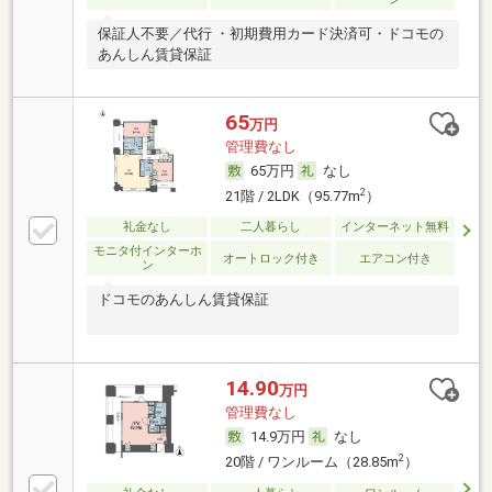
保証人不要／代行 ・初期費用カード決済可・ドコモの
あんしん賃貸保証
65
万円
管理費なし
65万円
なし
2
21階 / 2LDK（95.77m
）
礼金なし
二人暮らし
インターネット無料
モニタ付インターホ
オートロック付き
エアコン付き
ン
ドコモのあんしん賃貸保証
14.90
万円
管理費なし
14.9万円
なし
2
20階 / ワンルーム（28.85m
）