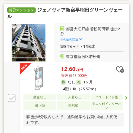
ジェノヴィア新宿早稲田グリーンヴェー
賃貸マンション
ル
都営大江戸線 若松河田駅 徒歩2
分
その他の交通
築8年6ヶ月 / 14階建
東京都新宿区若松町
12.60
万円
管理費13,000円
なし
1ヶ月
2
14階 / 1K（25.57m
）
敷金なし
一人暮らし
バス・トイレ別
モニタ付インターホ
最上階
角部屋
ン
駅徒歩5分以内なので、通勤通学やお買い物に大変便
利です。