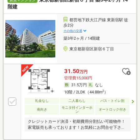
階建
都営地下鉄大江戸線 東新宿駅 徒
歩2分
その他の交通
築3年2ヶ月 / 14階建
東京都新宿区新宿６丁目
31.50
万円
管理費15,000円
31.5万円
なし
2
10階 / 2LDK（44.88m
）
礼金なし
二人暮らし
バス・トイレ別
モニタ付インターホ
南向き
オートロック付き
ン
クレジットカード決済・初期費用分割払い可能物件！
家電販売も承っております！お気軽にお問合せ下さ
い！