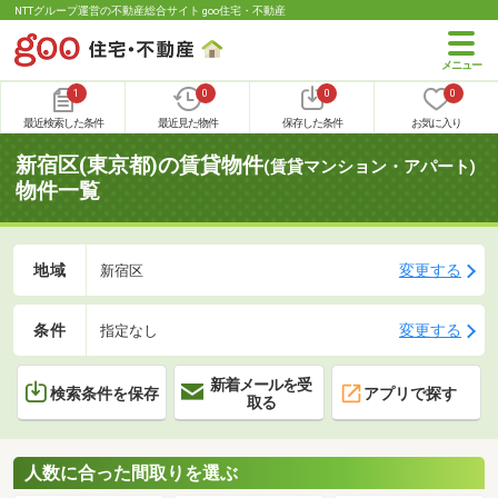
NTTグループ運営の不動産総合サイト goo住宅・不動産
1
0
0
0
最近検索した条件
最近見た物件
保存した条件
お気に入り
新宿区(東京都)の賃貸物件
(賃貸マンション・アパート)
物件一覧
地域
変更する
新宿区
条件
変更する
指定なし
新着メールを受
検索条件を保存
アプリで探す
取る
人数に合った間取りを選ぶ