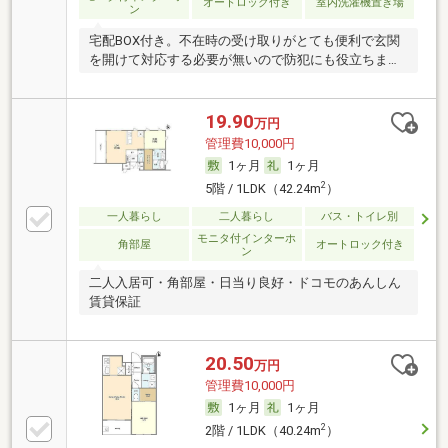
オートロック付き
室内洗濯機置き場
ン
宅配BOX付き。不在時の受け取りがとても便利で玄関
を開けて対応する必要が無いので防犯にも役立ちま
す。
19.90
万円
管理費10,000円
1ヶ月
1ヶ月
2
5階 / 1LDK（42.24m
）
一人暮らし
二人暮らし
バス・トイレ別
モニタ付インターホ
角部屋
オートロック付き
ン
二人入居可・角部屋・日当り良好・ドコモのあんしん
賃貸保証
20.50
万円
管理費10,000円
1ヶ月
1ヶ月
2
2階 / 1LDK（40.24m
）