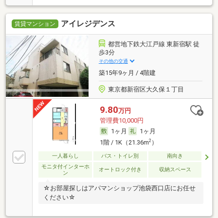
アイレジデンス
賃貸マンション
都営地下鉄大江戸線 東新宿駅 徒
歩3分
その他の交通
築15年9ヶ月 / 4階建
東京都新宿区大久保１丁目
9.80
万円
管理費10,000円
1ヶ月
1ヶ月
2
1階 / 1K（21.36m
）
一人暮らし
バス・トイレ別
南向き
モニタ付インターホ
オートロック付き
収納スペース
ン
☆お部屋探しはアパマンショップ池袋西口店にお任せ
ください☆