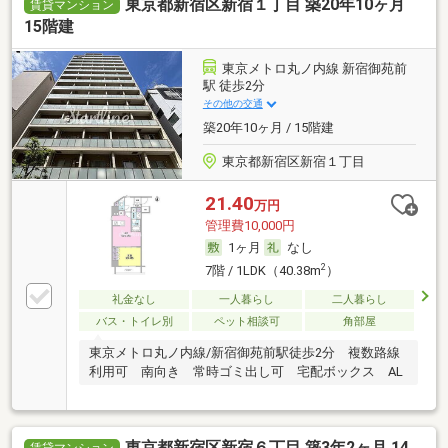
東京都新宿区新宿１丁目 築20年10ヶ月
賃貸マンション
15階建
東京メトロ丸ノ内線 新宿御苑前
駅 徒歩2分
その他の交通
築20年10ヶ月 / 15階建
東京都新宿区新宿１丁目
21.40
万円
管理費10,000円
1ヶ月
なし
2
7階 / 1LDK（40.38m
）
礼金なし
一人暮らし
二人暮らし
バス・トイレ別
ペット相談可
角部屋
東京メトロ丸ノ内線/新宿御苑前駅徒歩2分 複数路線
利用可 南向き 常時ゴミ出し可 宅配ボックス AL
東京都新宿区新宿６丁目 築3年2ヶ月 14
賃貸マンション