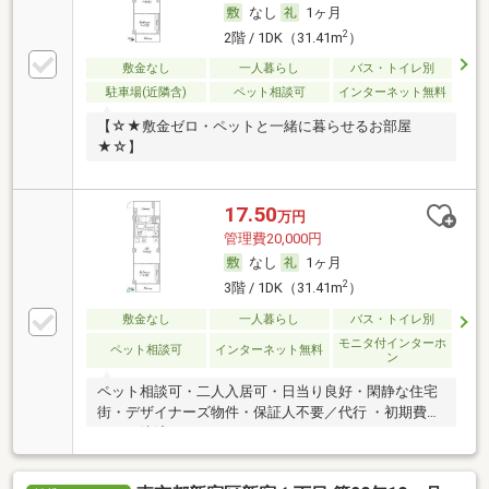
なし
1ヶ月
2
2階 / 1DK（31.41m
）
敷金なし
一人暮らし
バス・トイレ別
駐車場(近隣含)
ペット相談可
インターネット無料
【☆★敷金ゼロ・ペットと一緒に暮らせるお部屋
★☆】
17.50
万円
管理費20,000円
なし
1ヶ月
2
3階 / 1DK（31.41m
）
敷金なし
一人暮らし
バス・トイレ別
モニタ付インターホ
ペット相談可
インターネット無料
ン
ペット相談可・二人入居可・日当り良好・閑静な住宅
街・デザイナーズ物件・保証人不要／代行 ・初期費用
カード決済可