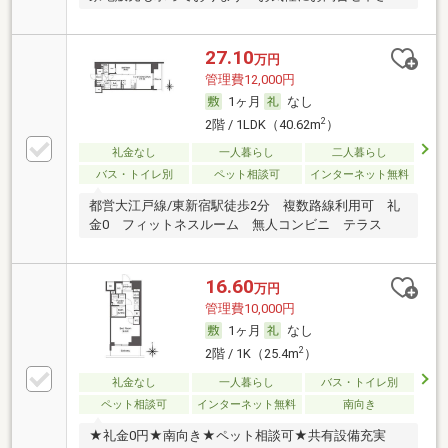
い！
27.10
万円
管理費12,000円
1ヶ月
なし
2
2階 / 1LDK（40.62m
）
礼金なし
一人暮らし
二人暮らし
バス・トイレ別
ペット相談可
インターネット無料
都営大江戸線/東新宿駅徒歩2分 複数路線利用可 礼
金0 フィットネスルーム 無人コンビニ テラス
16.60
万円
管理費10,000円
1ヶ月
なし
2
2階 / 1K（25.4m
）
礼金なし
一人暮らし
バス・トイレ別
ペット相談可
インターネット無料
南向き
★礼金0円★南向き★ペット相談可★共有設備充実