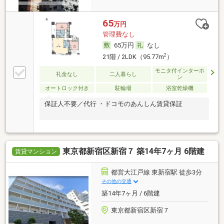
65
万円
管理費なし
65万円
なし
2
21階 / 2LDK（95.77m
）
モニタ付インターホ
礼金なし
二人暮らし
ン
オートロック付き
駐輪場
浴室乾燥機
保証人不要／代行 ・ドコモのあんしん賃貸保証
東京都新宿区新宿７ 築14年7ヶ月 6階建
賃貸マンション
都営大江戸線 東新宿駅 徒歩3分
その他の交通
築14年7ヶ月 / 6階建
東京都新宿区新宿７