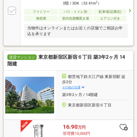
2
3階 / 3DK（53.41m
）
ファミリー
バス・トイレ別
駐車場(近隣含)
角部屋
室内洗濯機置き場
エアコン付き
当物件はオンラインまたはお近くの店舗でご相談お申
込を承ります
東京都新宿区新宿６丁目 築3年2ヶ月 14
賃貸マンション
階建
都営地下鉄大江戸線 東新宿駅 徒
歩2分
その他の交通
築3年2ヶ月 / 14階建
東京都新宿区新宿６丁目
16.90
万円
管理費10,000円