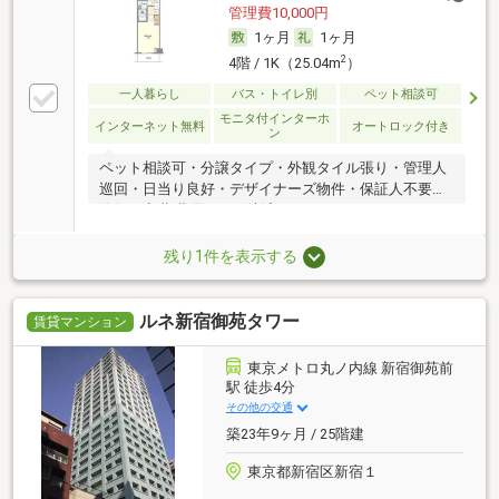
管理費10,000円
1ヶ月
1ヶ月
2
4階 / 1K（25.04m
）
一人暮らし
バス・トイレ別
ペット相談可
モニタ付インターホ
インターネット無料
オートロック付き
ン
ペット相談可・分譲タイプ・外観タイル張り・管理人
巡回・日当り良好・デザイナーズ物件・保証人不要／
代行 ・初期費用カード決済可
残り1件を表示する
ルネ新宿御苑タワー
賃貸マンション
東京メトロ丸ノ内線 新宿御苑前
駅 徒歩4分
その他の交通
築23年9ヶ月 / 25階建
東京都新宿区新宿１