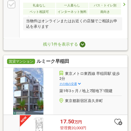
礼金なし
一人暮らし
バス・トイレ別
ペット相談可
インターネット無料
南向き
当物件はオンラインまたはお近くの店舗でご相談お申
込を承ります
残り1件を表示する
ルミーク早稲田
賃貸マンション
東京メトロ東西線 早稲田駅 徒歩
2分
その他の交通
築1年3ヶ月 / 地上7階地下1階建
東京都新宿区喜久井町
17.50
万円
管理費20,000円