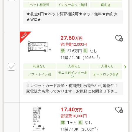
ペット相談可
インターネット無料
南向き
★礼金0円★ペット飼育相談可★ネット無料★南向き
★WIC★
27.60
万円
管理費12,000円
27.6万円
なし
2
11階 / 1LDK（40.62m
）
礼金なし
一人暮らし
二人暮らし
モニタ付インターホ
バス・トイレ別
オートロック付き
ン
クレジットカード決済・初期費用分割払い可能物件！
家電販売も承っております！お気軽にお問合せ下さ
い！
17.40
万円
管理費10,000円
1ヶ月
なし
2
11階 / 1DK（25.06m
）