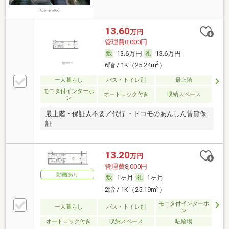
13.60
万円
管理費8,000円
13.6万円
13.6万円
2
6階 / 1K（25.24m
）
一人暮らし
バス・トイレ別
最上階
モニタ付インターホ
オートロック付き
収納スペース
ン
最上階・保証人不要／代行 ・ドコモのあんしん賃貸保
証
13.20
万円
管理費8,000円
動画あり
1ヶ月
1ヶ月
2
2階 / 1K（25.19m
）
モニタ付インターホ
一人暮らし
バス・トイレ別
ン
オートロック付き
収納スペース
駐輪場