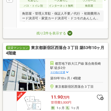
礼金なし
一人暮らし
ワンルーム
バス・トイレ別
インターネット無料
角部屋
角部屋・管理人常駐・保証人不要／代行 ・初期費用カ
ード決済可・家賃カード決済可・ドコモのあんしん賃
貸保証
残り2件を表示する
東京都新宿区西落合３丁目 築53年10ヶ月
賃貸マンション
4階建
都営地下鉄大江戸線 落合南長崎
駅 徒歩2分
その他の交通
築53年10ヶ月 / 4階建
東京都新宿区西落合３丁目
11.90
万円
管理費3,000円
1ヶ月
1ヶ月