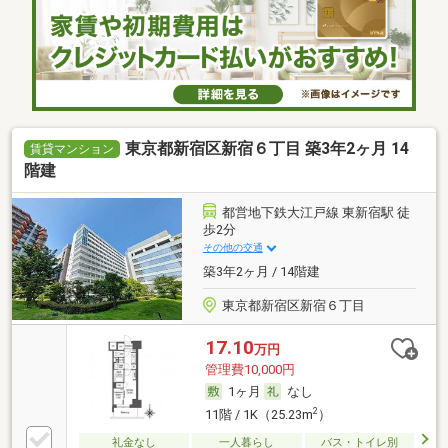
東京都新宿区新宿６丁目 築3年2ヶ月 14
賃貸マンション
階建
都営地下鉄大江戸線 東新宿駅 徒
歩2分
その他の交通
築3年2ヶ月 / 14階建
東京都新宿区新宿６丁目
17.10
万円
管理費10,000円
1ヶ月
なし
2
11階 / 1K（25.23m
）
礼金なし
一人暮らし
バス・トイレ別