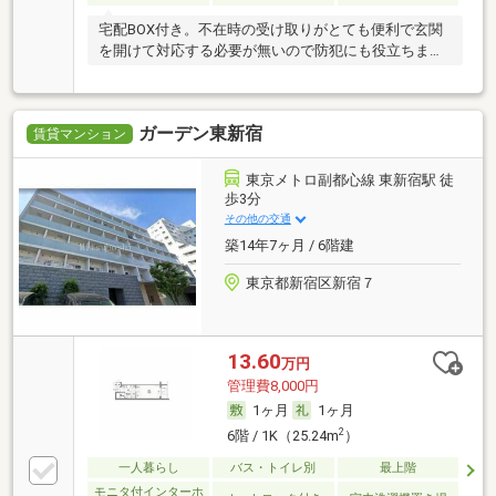
宅配BOX付き。不在時の受け取りがとても便利で玄関
を開けて対応する必要が無いので防犯にも役立ちま
す。
ガーデン東新宿
賃貸マンション
東京メトロ副都心線 東新宿駅 徒
歩3分
その他の交通
築14年7ヶ月 / 6階建
東京都新宿区新宿７
13.60
万円
管理費8,000円
1ヶ月
1ヶ月
2
6階 / 1K（25.24m
）
一人暮らし
バス・トイレ別
最上階
モニタ付インターホ