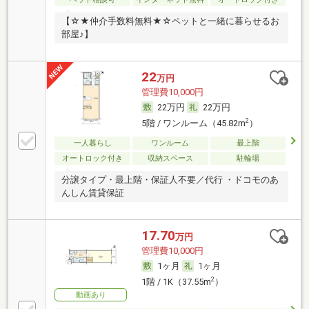
【☆★仲介手数料無料★☆ペットと一緒に暮らせるお
部屋♪】
22
万円
管理費10,000円
22万円
22万円
2
5階 / ワンルーム（45.82m
）
一人暮らし
ワンルーム
最上階
オートロック付き
収納スペース
駐輪場
分譲タイプ・最上階・保証人不要／代行 ・ドコモのあ
んしん賃貸保証
17.70
万円
管理費10,000円
1ヶ月
1ヶ月
2
1階 / 1K（37.55m
）
動画あり