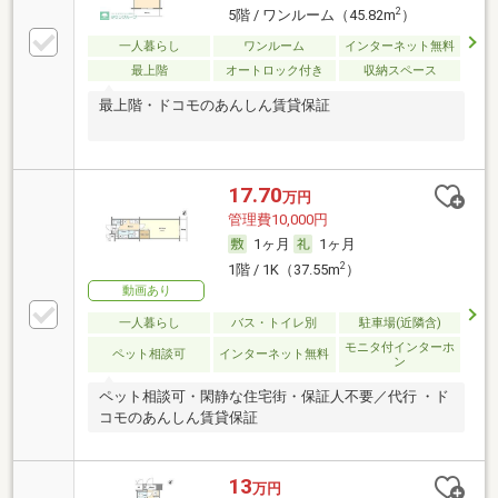
2
5階 / ワンルーム（45.82m
）
一人暮らし
ワンルーム
インターネット無料
最上階
オートロック付き
収納スペース
最上階・ドコモのあんしん賃貸保証
17.70
万円
管理費10,000円
1ヶ月
1ヶ月
2
1階 / 1K（37.55m
）
動画あり
一人暮らし
バス・トイレ別
駐車場(近隣含)
モニタ付インターホ
ペット相談可
インターネット無料
ン
ペット相談可・閑静な住宅街・保証人不要／代行 ・ド
コモのあんしん賃貸保証
13
万円