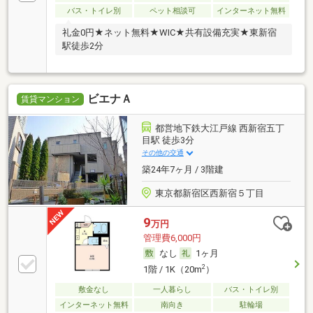
バス・トイレ別
ペット相談可
インターネット無料
礼金0円★ネット無料★WIC★共有設備充実★東新宿
駅徒歩2分
ビエナＡ
賃貸マンション
都営地下鉄大江戸線 西新宿五丁
目駅 徒歩3分
その他の交通
築24年7ヶ月 / 3階建
東京都新宿区西新宿５丁目
9
万円
管理費6,000円
なし
1ヶ月
2
1階 / 1K（20m
）
敷金なし
一人暮らし
バス・トイレ別
インターネット無料
南向き
駐輪場