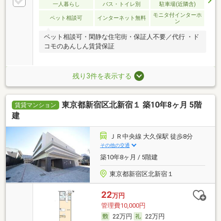
一人暮らし
バス・トイレ別
駐車場(近隣含)
モニタ付インターホ
ペット相談可
インターネット無料
ン
ペット相談可・閑静な住宅街・保証人不要／代行 ・ド
コモのあんしん賃貸保証
残り3件を表示する
東京都新宿区北新宿１ 築10年8ヶ月 5階
賃貸マンション
建
ＪＲ中央線 大久保駅 徒歩8分
その他の交通
築10年8ヶ月 / 5階建
東京都新宿区北新宿１
22
万円
管理費10,000円
22万円
22万円