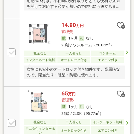
宅配BOX付き。不在時の受け取りがとても便利で玄関
を開けて対応する必要が無いので防犯にも役立ちま
す。
14.90
万円
管理費-
1ヶ月
なし
2
20階 / ワンルーム（28.85m
）
礼金なし
一人暮らし
ワンルーム
インターネット無料
オートロック付き
エアコン付き
女性にも安心のオートロック付き物件です。高層階な
ので、陽当たり・眺望・防犯に優れます。
65
万円
管理費-
1ヶ月
なし
2
21階 / 2LDK（95.77m
）
礼金なし
二人暮らし
インターネット無料
モニタ付インターホ
オートロック付き
エアコン付き
ン