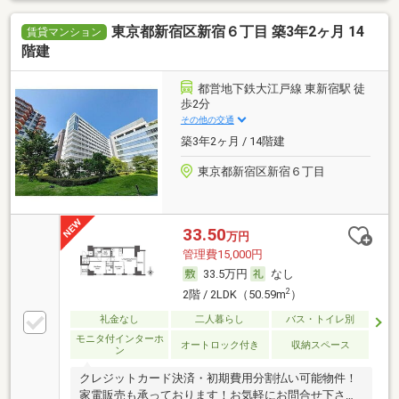
東京都新宿区新宿６丁目 築3年2ヶ月 14
賃貸マンション
階建
都営地下鉄大江戸線 東新宿駅 徒
歩2分
その他の交通
築3年2ヶ月 / 14階建
東京都新宿区新宿６丁目
33.50
万円
管理費15,000円
33.5万円
なし
2
2階 / 2LDK（50.59m
）
礼金なし
二人暮らし
バス・トイレ別
モニタ付インターホ
オートロック付き
収納スペース
ン
クレジットカード決済・初期費用分割払い可能物件！
家電販売も承っております！お気軽にお問合せ下さ