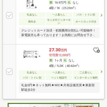
16.9万円
なし
2
4階 / 1K（25.23m
）
礼金なし
一人暮らし
バス・トイレ別
モニタ付インターホ
南向き
オートロック付き
ン
クレジットカード決済・初期費用分割払い可能物件！
家電販売も承っております！お気軽にお問合せ下さ
い！
27.30
万円
管理費12,000円
1ヶ月
なし
2
4階 / 1LDK（40.62m
）
礼金なし
一人暮らし
二人暮らし
バス・トイレ別
ペット相談可
インターネット無料
礼金0円★ネット無料★WIC★共有設備充実★東新宿
駅徒歩2分