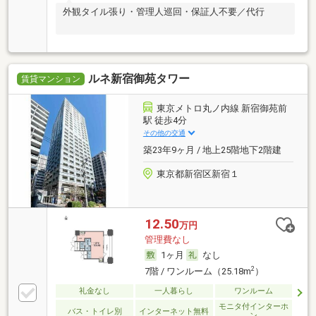
外観タイル張り・管理人巡回・保証人不要／代行
ルネ新宿御苑タワー
賃貸マンション
東京メトロ丸ノ内線 新宿御苑前
駅 徒歩4分
その他の交通
築23年9ヶ月 / 地上25階地下2階建
東京都新宿区新宿１
12.50
万円
管理費なし
1ヶ月
なし
2
7階 / ワンルーム（25.18m
）
礼金なし
一人暮らし
ワンルーム
モニタ付インターホ
バス・トイレ別
インターネット無料
ン