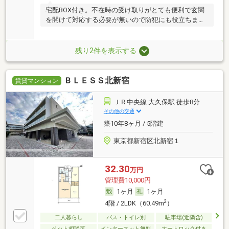
宅配BOX付き。不在時の受け取りがとても便利で玄関
を開けて対応する必要が無いので防犯にも役立ちま
す。
残り2件を表示する
ＢＬＥＳＳ北新宿
賃貸マンション
ＪＲ中央線 大久保駅 徒歩8分
その他の交通
築10年8ヶ月 / 5階建
東京都新宿区北新宿１
32.30
万円
管理費10,000円
1ヶ月
1ヶ月
2
4階 / 2LDK（60.49m
）
二人暮らし
バス・トイレ別
駐車場(近隣含)
ペット相談可
インターネット無料
オートロック付き