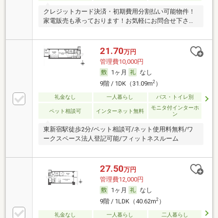
クレジットカード決済・初期費用分割払い可能物件！
家電販売も承っております！お気軽にお問合せ下さ
い！
21.70
万円
管理費10,000円
1ヶ月
なし
2
9階 / 1DK（31.09m
）
礼金なし
一人暮らし
バス・トイレ別
モニタ付インターホ
ペット相談可
インターネット無料
ン
東新宿駅徒歩2分/ペット相談可/ネット使用料無料/ワ
ークスペース法人登記可能/フィットネスルーム
27.50
万円
管理費12,000円
1ヶ月
なし
2
9階 / 1LDK（40.62m
）
礼金なし
一人暮らし
二人暮らし