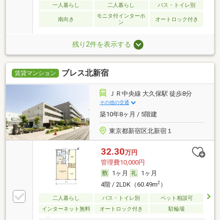
一人暮らし
二人暮らし
バス・トイレ別
モニタ付インターホ
南向き
オートロック付き
ン
残り2件を表示する
ブレス北新宿
賃貸マンション
ＪＲ中央線 大久保駅 徒歩8分
その他の交通
築10年8ヶ月 / 5階建
東京都新宿区北新宿１
32.30
万円
管理費10,000円
1ヶ月
1ヶ月
2
4階 / 2LDK（60.49m
）
二人暮らし
バス・トイレ別
ペット相談可
インターネット無料
オートロック付き
駐輪場