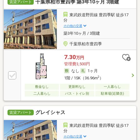
千葉県柏市豊四季 築3年10ヶ月 3階建
賃貸アパート
東武鉄道野田線 豊四季駅 徒歩17
分
その他の交通
築3年10ヶ月 / 3階建
千葉県柏市豊四季
7.30
万円
管理費3,500円
なし
1ヶ月
2
1階 / 1SK（36.96m
）
敷金なし
更新料なし
一人暮らし
二人暮らし
バス・トイレ別
駐車場(近隣含)
グレイシャス
賃貸アパート
東武鉄道野田線 豊四季駅 徒歩17
分
その他の交通