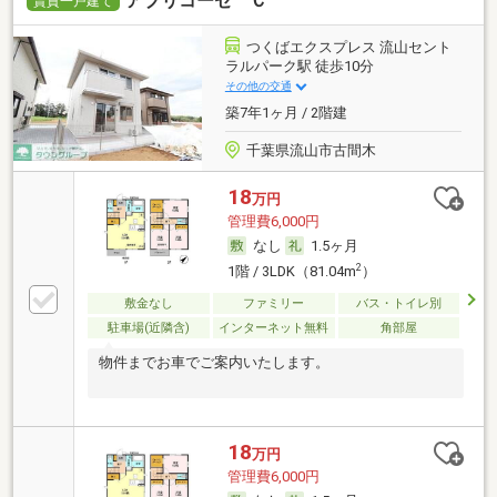
アプリコーゼ Ｃ
賃貸一戸建て
つくばエクスプレス 流山セント
ラルパーク駅 徒歩10分
その他の交通
築7年1ヶ月 / 2階建
千葉県流山市古間木
18
万円
管理費6,000円
なし
1.5ヶ月
2
1階 / 3LDK（81.04m
）
敷金なし
ファミリー
バス・トイレ別
駐車場(近隣含)
インターネット無料
角部屋
物件までお車でご案内いたします。
18
万円
管理費6,000円