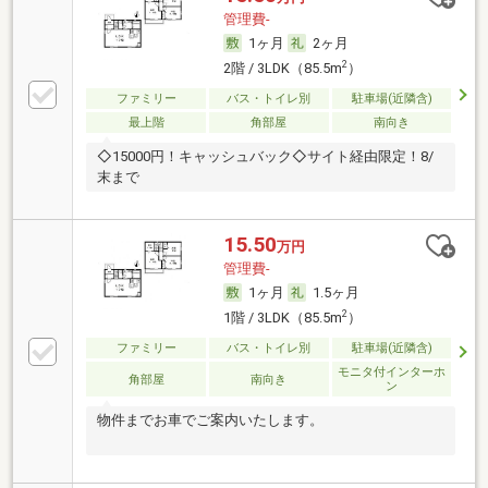
管理費-
1ヶ月
2ヶ月
2
2階 / 3LDK（85.5m
）
ファミリー
バス・トイレ別
駐車場(近隣含)
最上階
角部屋
南向き
◇15000円！キャッシュバック◇サイト経由限定！8/
末まで
15.50
万円
管理費-
1ヶ月
1.5ヶ月
2
1階 / 3LDK（85.5m
）
ファミリー
バス・トイレ別
駐車場(近隣含)
モニタ付インターホ
角部屋
南向き
ン
物件までお車でご案内いたします。