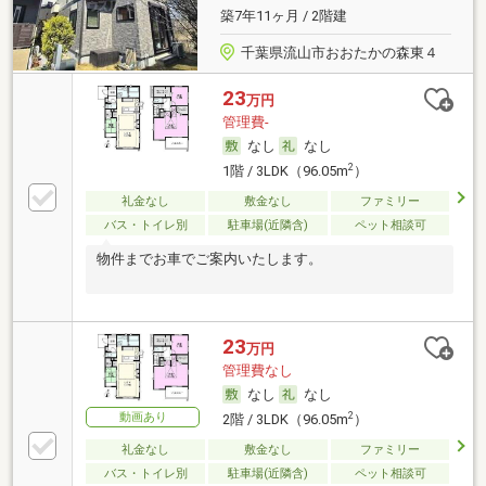
築7年11ヶ月 / 2階建
千葉県流山市おおたかの森東４
23
万円
管理費-
なし
なし
2
1階 / 3LDK（96.05m
）
礼金なし
敷金なし
ファミリー
バス・トイレ別
駐車場(近隣含)
ペット相談可
物件までお車でご案内いたします。
23
万円
管理費なし
なし
なし
動画あり
2
2階 / 3LDK（96.05m
）
礼金なし
敷金なし
ファミリー
バス・トイレ別
駐車場(近隣含)
ペット相談可