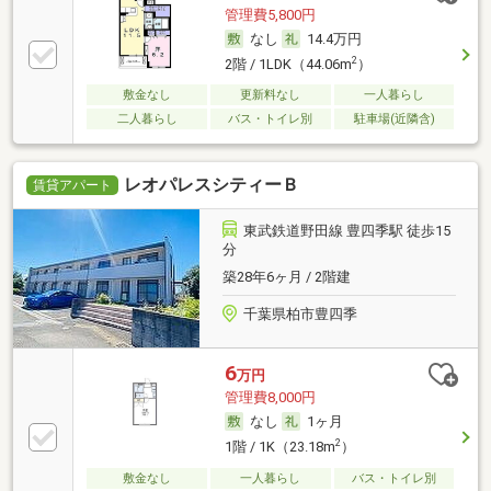
管理費5,800円
なし
14.4万円
2
2階 / 1LDK（44.06m
）
敷金なし
更新料なし
一人暮らし
二人暮らし
バス・トイレ別
駐車場(近隣含)
レオパレスシティーＢ
賃貸アパート
東武鉄道野田線 豊四季駅 徒歩15
分
築28年6ヶ月 / 2階建
千葉県柏市豊四季
6
万円
管理費8,000円
なし
1ヶ月
2
1階 / 1K（23.18m
）
敷金なし
一人暮らし
バス・トイレ別