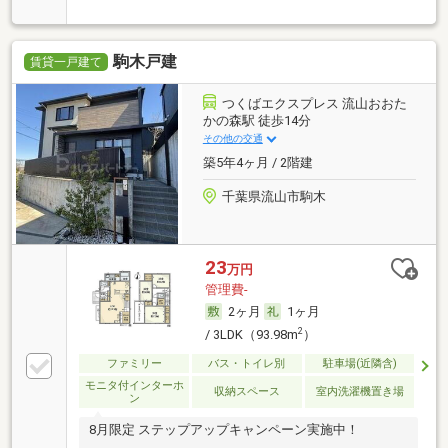
駒木戸建
賃貸一戸建て
つくばエクスプレス 流山おおた
かの森駅 徒歩14分
その他の交通
築5年4ヶ月 / 2階建
千葉県流山市駒木
23
万円
管理費-
2ヶ月
1ヶ月
2
/ 3LDK（93.98m
）
ファミリー
バス・トイレ別
駐車場(近隣含)
モニタ付インターホ
収納スペース
室内洗濯機置き場
ン
8月限定 ステップアップキャンペーン実施中！