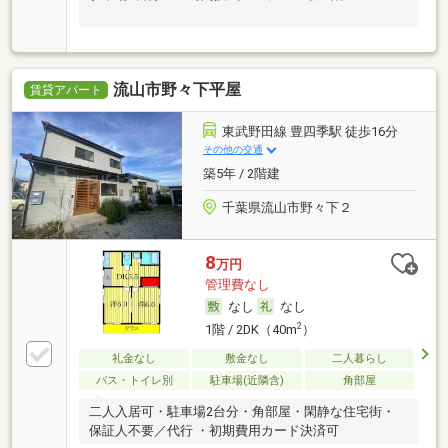
流山市野々下平屋
賃貸アパート
東武野田線 豊四季駅 徒歩16分
その他の交通
築5年 / 2階建
千葉県流山市野々下２
8
万円
管理費なし
なし
なし
2
1階 / 2DK（40m
）
礼金なし
敷金なし
二人暮らし
バス・トイレ別
駐車場(近隣含)
角部屋
二人入居可・駐車場2台分・角部屋・閑静な住宅街・
保証人不要／代行 ・初期費用カード決済可