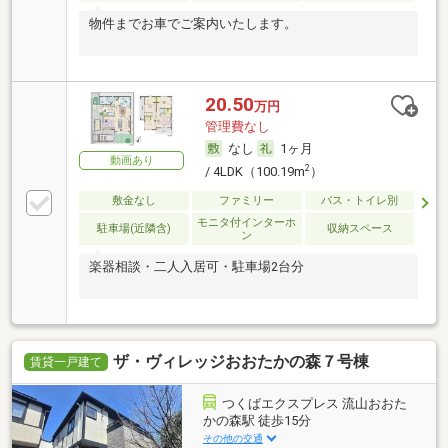
物件までお車でご案内いたします。
20.50
万円
管理費なし
なし
1ヶ月
動画あり
2
/ 4LDK（100.19m
）
敷金なし
ファミリー
バス・トイレ別
モニタ付インターホ
駐車場(近隣含)
収納スペース
ン
楽器相談・二人入居可・駐車場2台分
ザ・ヴィレッジおおたかの森７号棟
賃貸一戸建て
つくばエクスプレス 流山おおた
かの森駅 徒歩15分
その他の交通