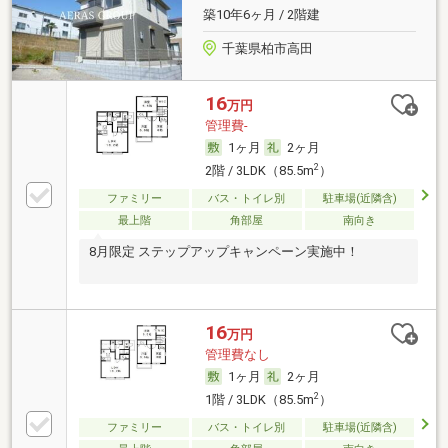
築10年6ヶ月 / 2階建
千葉県柏市高田
16
万円
管理費-
1ヶ月
2ヶ月
2
2階 / 3LDK（85.5m
）
ファミリー
バス・トイレ別
駐車場(近隣含)
最上階
角部屋
南向き
8月限定 ステップアップキャンペーン実施中！
16
万円
管理費なし
1ヶ月
2ヶ月
2
1階 / 3LDK（85.5m
）
ファミリー
バス・トイレ別
駐車場(近隣含)