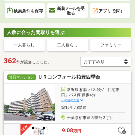
新着メールを受
検索条件を保存
アプリで探す
取る
人数に合った間取りを選ぶ
一人暮らし
二人暮らし
ファミリー
362
件
が該当しました。
ＵＲコンフォール柏豊四季台
賃貸マンション
常磐線 柏駅 バス4分/「住宅東
口」バス停 停歩4分
その他の交通
築15年 / 8階建
千葉県柏市豊四季台３丁目
9.08
万円