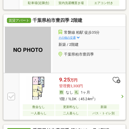
駐車場(近隣含)
室内洗濯機置き場
エアコン付き
千葉県柏市豊四季 2階建
賃貸アパート
常磐線 柏駅 徒歩35分
その他の交通
新築 / 2階建
千葉県柏市豊四季
9.25
万円
管理費3,300円
なし
1ヶ月
2
1階 / 1LDK（45.24m
）
敷金なし
更新料なし
新築
一人暮らし
二人暮らし
バス・トイレ別