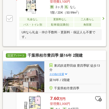
管理費3,100円
2ヶ月
なし
2
1階 / 2DK（50.99m
）
礼金なし
更新料なし
二人暮らし
バス・トイレ別
駐車場(近隣含)
角部屋
URなら礼金・仲介手数料・更新料・保証人も不要で
す。
千葉県柏市豊四季 築16年 2階建
賃貸アパート
東武鉄道野田線 豊四季駅 徒歩13
分
その他の交通
築16年 / 2階建
千葉県柏市豊四季
7.60
万円
管理費2,300円