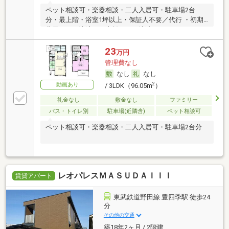
ペット相談可・楽器相談・二人入居可・駐車場2台
分・最上階・浴室1坪以上・保証人不要／代行 ・初期
費用カード決済可・家賃カード決済可
23
万円
管理費なし
なし
なし
動画あり
2
/ 3LDK（96.05m
）
礼金なし
敷金なし
ファミリー
バス・トイレ別
駐車場(近隣含)
ペット相談可
ペット相談可・楽器相談・二人入居可・駐車場2台分
レオパレスＭＡＳＵＤＡＩＩＩ
賃貸アパート
東武鉄道野田線 豊四季駅 徒歩24
分
その他の交通
築18年2ヶ月 / 2階建