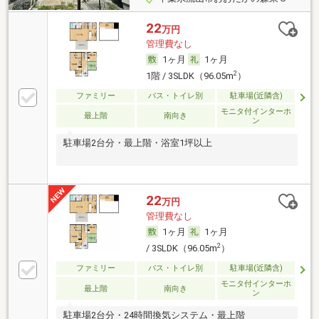
22
万円
管理費なし
1ヶ月
1ヶ月
2
1階 / 3SLDK（96.05m
）
ファミリー
バス・トイレ別
駐車場(近隣含)
モニタ付インターホ
最上階
南向き
ン
駐車場2台分・最上階・浴室1坪以上
22
万円
管理費なし
1ヶ月
1ヶ月
2
/ 3SLDK（96.05m
）
ファミリー
バス・トイレ別
駐車場(近隣含)
モニタ付インターホ
最上階
南向き
ン
駐車場2台分・24時間換気システム・最上階