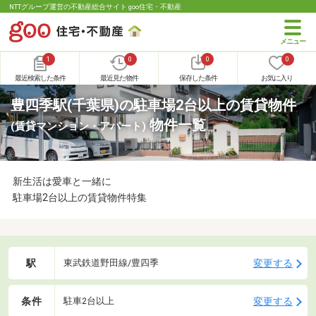
NTTグループ運営の不動産総合サイト goo住宅・不動産
1
0
0
0
最近検索した条件
最近見た物件
保存した条件
お気に入り
豊四季駅(千葉県)の駐車場2台以上の賃貸物件
物件一覧
(賃貸マンション・アパート)
新生活は愛車と一緒に
駐車場2台以上の賃貸物件特集
駅
変更する
東武鉄道野田線/豊四季
条件
変更する
駐車2台以上