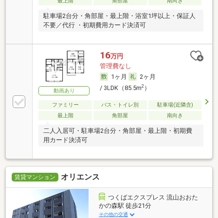
最上階
角部屋
南向き
駐車場2台分・角部屋・最上階・浴室1坪以上・保証人
不要／代行 ・初期費用カード決済可
16
万円
管理費なし
1ヶ月
2ヶ月
2
/ 3LDK（85.5m
）
動画あり
ファミリー
バス・トイレ別
駐車場(近隣含)
最上階
角部屋
南向き
二人入居可・駐車場2台分・角部屋・最上階・初期費
用カード決済可
オリエンス
賃貸マンション
つくばエクスプレス 流山おおた
かの森駅 徒歩21分
その他の交通