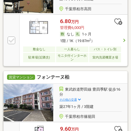
千葉県柏市高田
6.80
万円
管理費6,000円
なし
1ヶ月
2
1階 / 1K（19.87m
）
敷金なし
一人暮らし
バス・トイレ別
モニタ付インターホ
駐車場(近隣含)
室内洗濯機置き場
ン
フォンテーヌ柏
賃貸マンション
東武鉄道野田線 豊四季駅 徒歩16
分
その他の交通
築27年1ヶ月 / 3階建
千葉県柏市篠籠田
9.60
万円