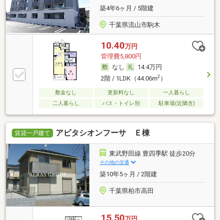
築4年6ヶ月 / 5階建
千葉県流山市駒木
10.40
万円
管理費5,800円
なし
14.4万円
2
2階 / 1LDK（44.06m
）
敷金なし
更新料なし
一人暮らし
二人暮らし
バス・トイレ別
駐車場(近隣含)
アビタシオンフーサ Ｅ棟
賃貸一戸建て
東武野田線 豊四季駅 徒歩20分
その他の交通
築10年5ヶ月 / 2階建
千葉県柏市高田
15.50
万円