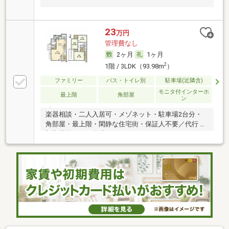
23
万円
管理費なし
2ヶ月
1ヶ月
2
1階 / 3LDK（93.98m
）
ファミリー
バス・トイレ別
駐車場(近隣含)
モニタ付インターホ
最上階
角部屋
ン
楽器相談・二人入居可・メゾネット・駐車場2台分・
角部屋・最上階・閑静な住宅街・保証人不要／代行 ・
初期費用カード決済可