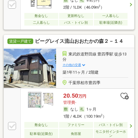
なし
9.8万円
2
2階 / 1LDK（46.09m
）
敷金なし
更新料なし
一人暮らし
二人暮らし
バス・トイレ別
駐車場(近隣含)
ビーグレイス流山おおたかの森２－１４
賃貸一戸建て
東武鉄道野田線 豊四季駅 徒歩13
分
その他の交通
築1年11ヶ月 / 2階建
千葉県柏市豊四季
20.50
万円
管理費-
なし
1ヶ月
2
1階 / 4LDK（100.19m
）
敷金なし
ファミリー
バス・トイレ別
モニタ付インターホ
駐車場(近隣含)
角部屋
ン