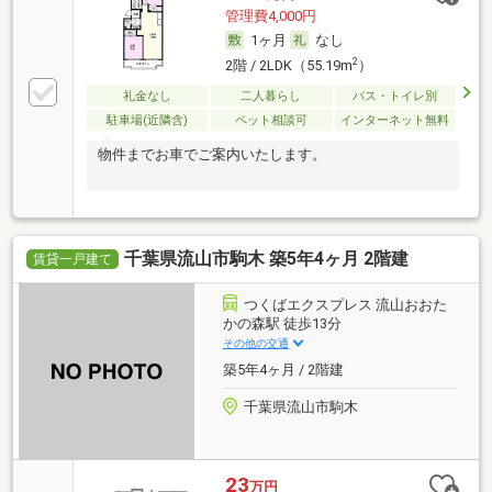
管理費4,000円
1ヶ月
なし
2
2階 / 2LDK（55.19m
）
礼金なし
二人暮らし
バス・トイレ別
駐車場(近隣含)
ペット相談可
インターネット無料
物件までお車でご案内いたします。
千葉県流山市駒木 築5年4ヶ月 2階建
賃貸一戸建て
つくばエクスプレス 流山おおた
かの森駅 徒歩13分
その他の交通
築5年4ヶ月 / 2階建
千葉県流山市駒木
23
万円