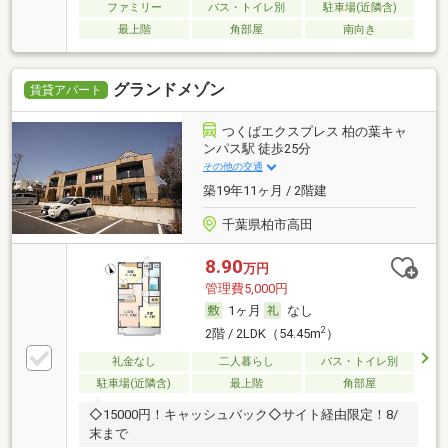
ファミリー
バス・トイレ別
駐車場(近隣含)
最上階
角部屋
南向き
グランドメゾン
賃貸アパート
つくばエクスプレス 柏の葉キャ
ンパス駅 徒歩25分
その他の交通
築19年11ヶ月 / 2階建
千葉県柏市高田
8.90
万円
管理費5,000円
1ヶ月
なし
2
2階 / 2LDK（54.45m
）
礼金なし
二人暮らし
バス・トイレ別
駐車場(近隣含)
最上階
角部屋
◇15000円！キャッシュバック◇サイト経由限定！8/
末まで