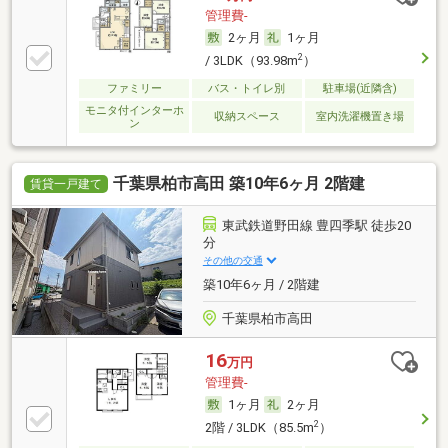
管理費-
2ヶ月
1ヶ月
2
/ 3LDK（93.98m
）
ファミリー
バス・トイレ別
駐車場(近隣含)
モニタ付インターホ
収納スペース
室内洗濯機置き場
ン
千葉県柏市高田 築10年6ヶ月 2階建
賃貸一戸建て
東武鉄道野田線 豊四季駅 徒歩20
分
その他の交通
築10年6ヶ月 / 2階建
千葉県柏市高田
16
万円
管理費-
1ヶ月
2ヶ月
2
2階 / 3LDK（85.5m
）