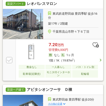
レオパレスマロン
賃貸アパート
東武鉄道野田線 豊四季駅 徒歩16
分
築17年 / 2階建
千葉県流山市野々下６丁目
7.20
万円
管理費6,000円
なし
1ヶ月
2
1階 / 1K（19.87m
）
敷金なし
一人暮らし
バス・トイレ別
モニタ付インターホ
駐車場(近隣含)
駐輪場
ン
アビタシオンフーサ Ｄ棟
賃貸一戸建て
東武野田線 豊四季駅 徒歩20分
その他の交通