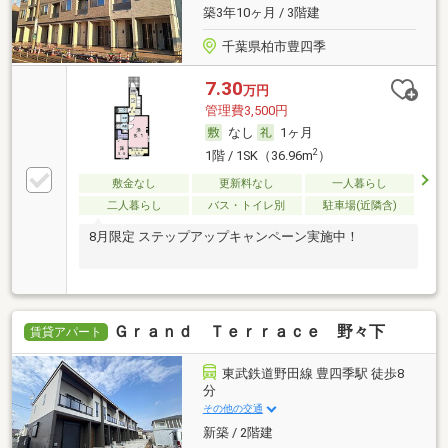
築3年10ヶ月 / 3階建
千葉県柏市豊四季
7.30
万円
管理費3,500円
なし
1ヶ月
2
1階 / 1SK（36.96m
）
敷金なし
更新料なし
一人暮らし
二人暮らし
バス・トイレ別
駐車場(近隣含)
8月限定 ステップアップキャンペーン実施中！
Ｇｒａｎｄ Ｔｅｒｒａｃｅ 野々下
賃貸アパート
東武鉄道野田線 豊四季駅 徒歩8
分
その他の交通
新築 / 2階建