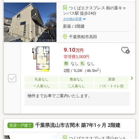
つくばエクスプレス 柏の葉キャ
ンパス駅 徒歩24分
その他の交通
新築 / 2階建
千葉県柏市高田
9.10
万円
管理費3,000円
なし
なし
2
2階 / 1LDK（46.5m
）
礼金なし
敷金なし
新築
一人暮らし
二人暮らし
バス・トイレ別
物件までお車でご案内いたします。
千葉県流山市古間木 築7年1ヶ月 2階建
賃貸一戸建て
つくばエクスプレス 流山セント