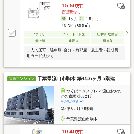
15.50
万円
管理費なし
1ヶ月
1.5ヶ月
2
/ 3LDK（85.5m
）
ファミリー
バス・トイレ別
駐車場(近隣含)
最上階
角部屋
南向き
二人入居可・駐車場2台分・角部屋・最上階・初期費
用カード決済可
千葉県流山市駒木 築4年6ヶ月 5階建
賃貸マンション
つくばエクスプレス 流山おおた
かの森駅 徒歩21分
その他の交通
築4年6ヶ月 / 5階建
千葉県流山市駒木
10.40
万円