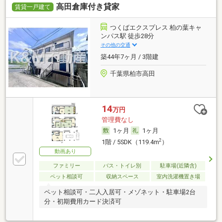
高田倉庫付き貸家
賃貸一戸建て
つくばエクスプレス 柏の葉キャ
ンパス駅 徒歩28分
その他の交通
築44年7ヶ月 / 3階建
千葉県柏市高田
14
万円
管理費なし
1ヶ月
1ヶ月
2
1階 / 5SDK（119.4m
）
動画あり
ファミリー
バス・トイレ別
駐車場(近隣含)
ペット相談可
収納スペース
室内洗濯機置き場
ペット相談可・二人入居可・メゾネット・駐車場2台
分・初期費用カード決済可