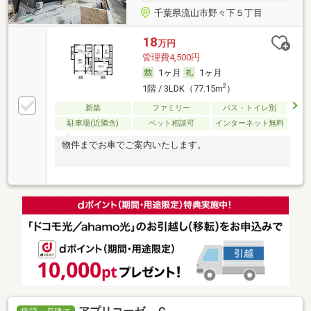
千葉県流山市野々下５丁目
18
万円
管理費4,500円
1ヶ月
1ヶ月
2
1階 / 3LDK（77.15m
）
新築
ファミリー
バス・トイレ別
駐車場(近隣含)
ペット相談可
インターネット無料
物件までお車でご案内いたします。