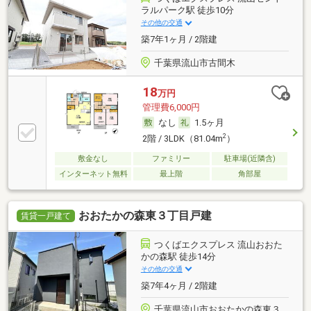
ラルパーク駅 徒歩10分
その他の交通
築7年1ヶ月 / 2階建
千葉県流山市古間木
18
万円
管理費6,000円
なし
1.5ヶ月
2
2階 / 3LDK（81.04m
）
敷金なし
ファミリー
駐車場(近隣含)
インターネット無料
最上階
角部屋
おおたかの森東３丁目戸建
賃貸一戸建て
つくばエクスプレス 流山おおた
かの森駅 徒歩14分
その他の交通
築7年4ヶ月 / 2階建
千葉県流山市おおたかの森東３