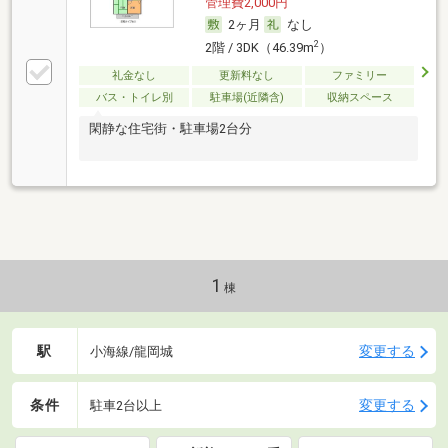
管理費2,000円
2ヶ月
なし
2
2階 / 3DK（46.39m
）
礼金なし
更新料なし
ファミリー
バス・トイレ別
駐車場(近隣含)
収納スペース
閑静な住宅街・駐車場2台分
1
棟
駅
変更する
小海線/龍岡城
条件
変更する
駐車2台以上