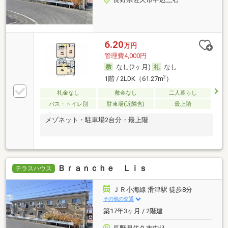
6.20
万円
管理費4,000円
なし(2ヶ月)
なし
2
1階 / 2LDK（61.27m
）
礼金なし
敷金なし
二人暮らし
バス・トイレ別
駐車場(近隣含)
最上階
メゾネット・駐車場2台分・最上階
Ｂｒａｎｃｈｅ Ｌｉｓ
テラスハウス
ＪＲ小海線 滑津駅 徒歩8分
その他の交通
築17年3ヶ月 / 2階建