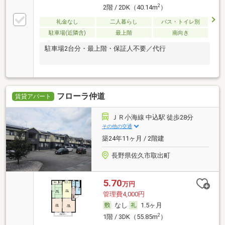
2
2階 / 2DK（40.14m
）
礼金なし
二人暮らし
バス・トイレ別
駐車場(近隣含)
最上階
南向き
駐車場2台分・最上階・保証人不要／代行
フローラ仲道
賃貸アパート
ＪＲ小海線 中込駅 徒歩28分
その他の交通
築24年11ヶ月 / 2階建
長野県佐久市取出町
5.70
万円
管理費4,000円
なし
1.5ヶ月
2
1階 / 3DK（55.85m
）