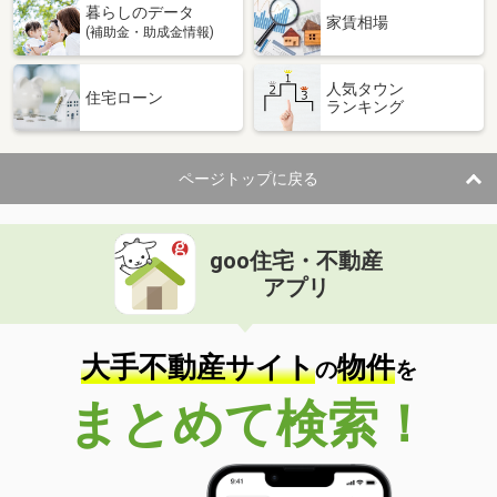
暮らしのデータ
家賃相場
(補助金・助成金情報)
人気タウン
住宅ローン
ランキング
ページトップに戻る
goo住宅・不動産
アプリ
大手不動産サイト
物件
の
を
まとめて検索！