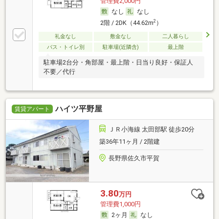
管理費2,000円
なし
なし
2
2階 / 2DK（44.62m
）
礼金なし
敷金なし
二人暮らし
バス・トイレ別
駐車場(近隣含)
最上階
駐車場2台分・角部屋・最上階・日当り良好・保証人
不要／代行
ハイツ平野屋
賃貸アパート
ＪＲ小海線 太田部駅 徒歩20分
築36年11ヶ月 / 2階建
長野県佐久市平賀
3.80
万円
管理費1,000円
2ヶ月
なし