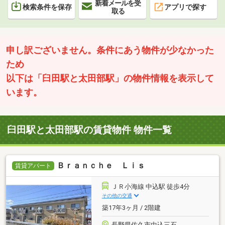
新着メールを受
検索条件を保存
アプリで探す
取る
申し訳ございません。条件にあう物件が少なかった
ため
以下は「臼田駅と太田部駅」の物件情報を表示して
います。
臼田駅と太田部駅の賃貸物件 物件一覧
Ｂｒａｎｃｈｅ Ｌｉｓ
賃貸アパート
ＪＲ小海線 中込駅 徒歩4分
その他の交通
築17年3ヶ月 / 2階建
長野県佐久市中込三石