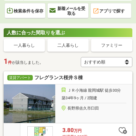
新着メールを受
検索条件を保存
アプリで探す
取る
人数に合った間取りを選ぶ
一人暮らし
二人暮らし
ファミリー
1
件
が該当しました。
フレグランス桜井Ｓ棟
賃貸アパート
ＪＲ小海線 龍岡城駅 徒歩30分
築34年9ヶ月 / 2階建
長野県佐久市臼田
3.80
万円