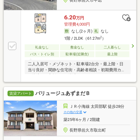
長野県佐久市中込
6.20
万円
管理費4,000円
なし(2ヶ月)
なし
2
1階 / 2LDK（61.27m
）
礼金なし
敷金なし
二人暮らし
バス・トイレ別
駐車場(近隣含)
最上階
二人入居可・メゾネット・駐車場2台分・最上階・日
当り良好・閑静な住宅街・高齢者相談・初期費用カー
ド決済可・家賃カード決済可
バリュージュあずまだＢ
賃貸アパート
ＪＲ小海線 太田部駅 徒歩28分
その他の交通
築25年6ヶ月 / 2階建
長野県佐久市取出町