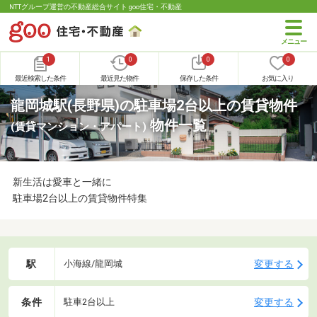
NTTグループ運営の不動産総合サイト goo住宅・不動産
1
0
0
0
最近検索した条件
最近見た物件
保存した条件
お気に入り
龍岡城駅(長野県)の駐車場2台以上の賃貸物件
物件一覧
(賃貸マンション・アパート)
新生活は愛車と一緒に
駐車場2台以上の賃貸物件特集
駅
変更する
小海線/龍岡城
条件
変更する
駐車2台以上