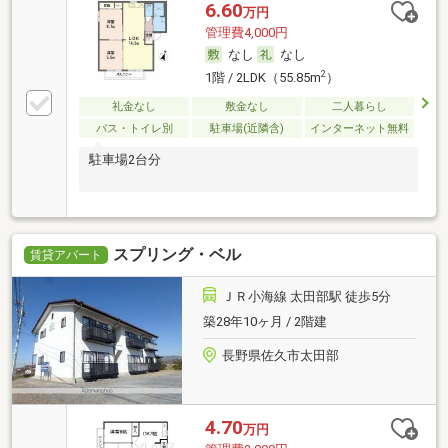
6.60
万円
管理費4,000円
なし
なし
2
1階 / 2LDK（55.85m
）
礼金なし
敷金なし
二人暮らし
バス・トイレ別
駐車場(近隣含)
インターネット無料
駐車場2台分
スプリング・ベル
賃貸アパート
ＪＲ小海線 太田部駅 徒歩5分
築28年10ヶ月 / 2階建
長野県佐久市太田部
4.70
万円