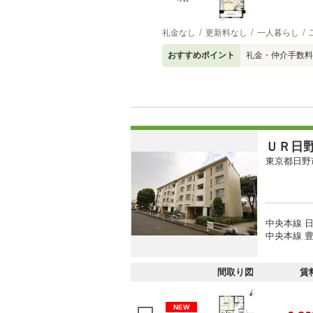
礼金なし
更新料なし
一人暮らし
おすすめポイント
礼金・仲介手数料
ＵＲ日
東京都日野
中央本線 日
中央本線 豊
間取り図
賃
NEW