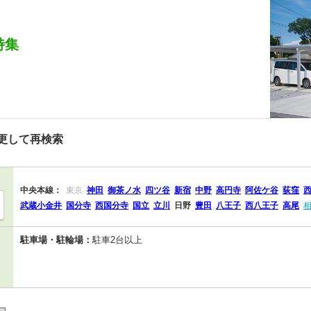
特集
更して再検索
中央本線：
東京
神田
御茶ノ水
四ツ谷
新宿
中野
高円寺
阿佐ケ谷
荻窪
武蔵小金井
国分寺
西国分寺
国立
立川
日野
豊田
八王子
西八王子
高尾
駐車場・駐輪場：
駐車2台以上