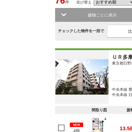
76
件
並び替え
建物ごとに表示
チェックした物件を一括で
ＵＲ多
東京都日野
中央本線 豊
中央本線 日
間取り図
賃
NEW
13.5
4階