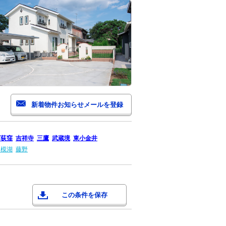
西荻窪
吉祥寺
三鷹
武蔵境
東小金井
相模湖
藤野
この条件を保存