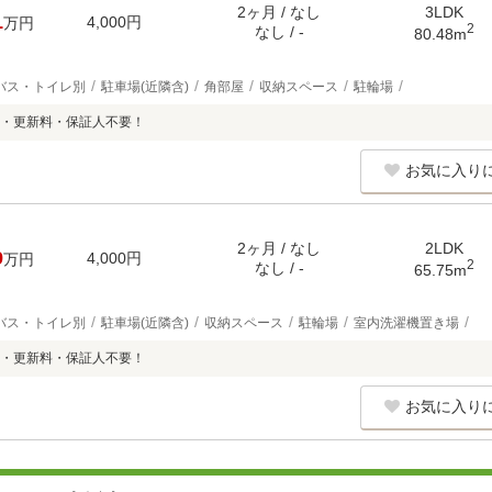
2ヶ月 / なし
3LDK
1
4,000円
万円
2
なし / -
80.48m
バス・トイレ別
駐車場(近隣含)
角部屋
収納スペース
駐輪場
・更新料・保証人不要！
お気に入り
2ヶ月 / なし
2LDK
9
4,000円
万円
2
なし / -
65.75m
バス・トイレ別
駐車場(近隣含)
収納スペース
駐輪場
室内洗濯機置き場
・更新料・保証人不要！
お気に入り