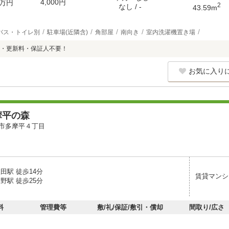
4,000円
万円
2
なし / -
43.59m
バス・トイレ別
駐車場(近隣含)
角部屋
南向き
室内洗濯機置き場
・更新料・保証人不要！
お気に入り
摩平の森
市多摩平４丁目
田駅 徒歩14分
賃貸マンシ
野駅 徒歩25分
料
管理費等
敷/礼/保証/敷引・償却
間取り/広さ