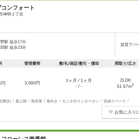
ブコンフォート
市神明２丁目
野駅 徒歩17分
賃貸アパ
田駅 徒歩23分
料
管理費等
敷/礼/保証/敷引・償却
間取り/広さ
2LDK
1ヶ月 / 1ヶ月
3,000円
万円
2
- / -
51.67m
近隣含)
最上階
角部屋
南向き
モニタ付インターホン
収納スペース
お気に入り