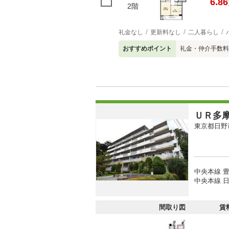
6.86
2階
礼金なし
更新料なし
二人暮らし
おすすめポイント
礼金・仲介手数料
ＵＲ多
東京都日野
中央本線 豊
中央本線 日
間取り図
賃