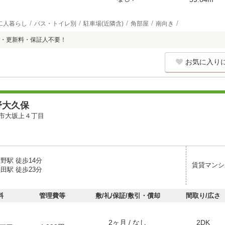
二人暮らし
バス・トイレ別
駐車場(近隣含)
角部屋
南向き
・更新料・保証人不要！
お気に入り
野大久保
市大坂上４丁目
野駅 徒歩14分
賃貸マンシ
田駅 徒歩23分
料
管理費等
敷/礼/保証/敷引・償却
間取り/広さ
2ヶ月 / なし
2DK