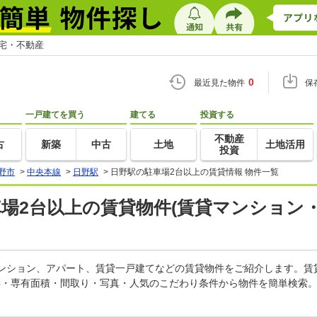
住宅・不動産
0
最近見た物件
保
一戸建てを買う
建てる
投資する
不動産
古
新築
中古
土地
土地活用
投資
野市
>
中央本線
>
日野駅
>
日野駅の駐車場2台以上の賃貸情報 物件一覧
車場2台以上の賃貸物件(賃貸マンション・
マンション、アパート、賃貸一戸建てなどの賃貸物件をご紹介します。
料・専有面積・間取り・写真・人気のこだわり条件から物件を簡単検索。