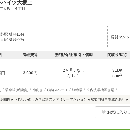
ンハイツ大坂上
市大坂上４丁目
野駅 徒歩15分
賃貸マンシ
田駅 徒歩22分
料
管理費等
敷/礼/保証/敷引・償却
間取り/広さ
2ヶ月 / なし
3LDK
3,600円
万円
2
なし / -
69m
別
駐車場(近隣含)
南向き
収納スペース
駐輪場
室内洗濯機置き場
歩圏内★うれしい都市ガス給湯のファミリーマンション★敷地内駐車場空きあり★
お気に入り