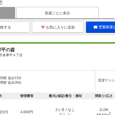
部屋ごとに表示
お気に入りに追加
空室状況
摩平の森
市多摩平４丁目
田駅 徒歩13分
賃貸マンシ
野駅 徒歩28分
料
管理費等
敷/礼/保証/敷引・償却
間取り/広さ
2ヶ月 / なし
1LDK
8
4,000円
万円
2
なし / -
59.64m