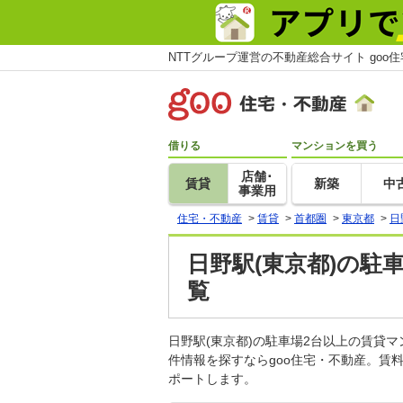
NTTグループ運営の不動産総合サイト goo
借りる
マンションを買う
店舗･
賃貸
新築
中
事業用
住宅・不動産
>
賃貸
>
首都圏
>
東京都
>
日
日野駅(東京都)の駐
覧
日野駅(東京都)の駐車場2台以上の賃貸
件情報を探すならgoo住宅・不動産。賃
ポートします。