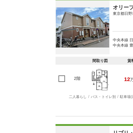
オリー
東京都日野
中央本線 日
中央本線 豊
間取り図
賃
2階
12
二人暮らし
バス・トイレ別
駐車場(