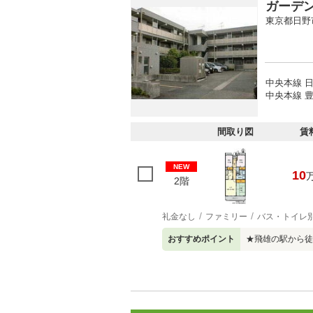
ガーデ
東京都日野
中央本線 日
中央本線 豊
間取り図
賃
NEW
10
2階
礼金なし
ファミリー
バス・トイレ
おすすめポイント
★飛雄の駅から徒