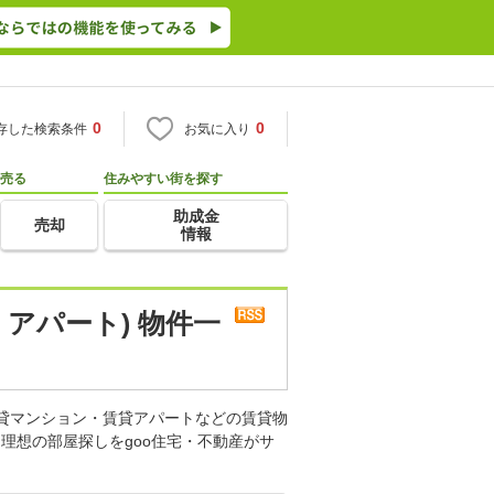
0
0
存した検索条件
お気に入り
売る
住みやすい街を探す
助成金
売却
情報
アパート) 物件一
賃貸マンション・賃貸アパートなどの賃貸物
理想の部屋探しをgoo住宅・不動産がサ