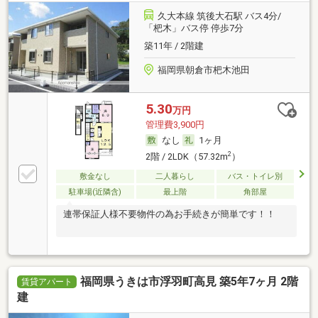
久大本線 筑後大石駅 バス4分/
「杷木」バス停 停歩7分
築11年 / 2階建
福岡県朝倉市杷木池田
5.30
万円
管理費3,900円
なし
1ヶ月
2
2階 / 2LDK（57.32m
）
敷金なし
二人暮らし
バス・トイレ別
駐車場(近隣含)
最上階
角部屋
連帯保証人様不要物件の為お手続きが簡単です！！
福岡県うきは市浮羽町高見 築5年7ヶ月 2階
賃貸アパート
建