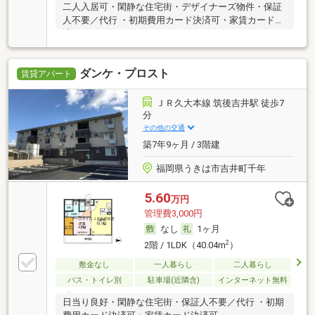
二人入居可・閑静な住宅街・デザイナーズ物件・保証
人不要／代行 ・初期費用カード決済可・家賃カード決
済可
ダンケ・プロスト
賃貸アパート
ＪＲ久大本線 筑後吉井駅 徒歩7
分
その他の交通
築7年9ヶ月 / 3階建
福岡県うきは市吉井町千年
5.60
万円
管理費3,000円
なし
1ヶ月
2
2階 / 1LDK（40.04m
）
敷金なし
一人暮らし
二人暮らし
バス・トイレ別
駐車場(近隣含)
インターネット無料
日当り良好・閑静な住宅街・保証人不要／代行 ・初期