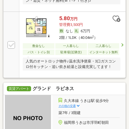
ン・追焚・ネット無料(Ｗｉ-Ｆｉ付き)♪
5.80
万円
管理費3,500円
なし
6万円
2
2階 / 1LDK（40.04m
）
敷金なし
一人暮らし
二人暮らし
バス・トイレ別
駐車場(近隣含)
インターネット無料
人気のオートロック物件♪温水洗浄便座・3口ガスコン
ロ付キッチン・追い炊き給湯と設備充実してます！
グランド ラピネス
賃貸アパート
久大本線 うきは駅 徒歩9分
その他の交通
築7年 / 3階建
福岡県うきは市浮羽町朝田