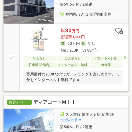
築5年6ヶ月 / 2階建
福岡県うきは市浮羽町高見
5.80
万円
管理費3,000円
5.2万円
なし
2
1階 / 2LDK（53.88m
）
礼金なし
二人暮らし
バス・トイレ別
駐車場(近隣含)
インターネット無料
角部屋
専用庭付の2LDKなのでガーデニングも楽しめます。し
かもインターネット無料です☆
ディアコートＭＩＩ
賃貸アパート
久大本線 筑後大石駅 徒歩5分
その他の交通
築5年6ヶ月 / 2階建