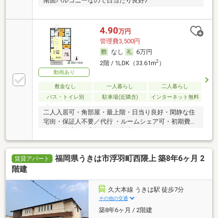
南面バルコニーなので日当たり良好♪
4.90
万円
管理費3,500円
なし
6万円
2
2階 / 1LDK（33.61m
）
動画あり
敷金なし
一人暮らし
二人暮らし
バス・トイレ別
駐車場(近隣含)
インターネット無料
二人入居可・角部屋・最上階・日当り良好・閑静な住
宅街・保証人不要／代行 ・ルームシェア可・初期費用
カード決済可・家賃カード決済可
福岡県うきは市浮羽町西隈上 築8年6ヶ月 2
賃貸アパート
階建
久大本線 うきは駅 徒歩7分
その他の交通
築8年6ヶ月 / 2階建