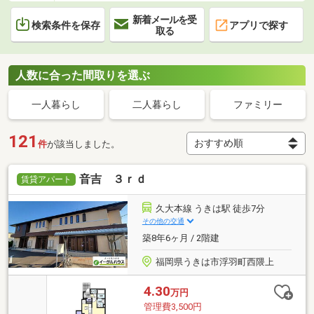
新着メールを受
検索条件を保存
アプリで探す
取る
人数に合った間取りを選ぶ
一人暮らし
二人暮らし
ファミリー
121
件
が該当しました。
音吉 ３ｒｄ
賃貸アパート
久大本線 うきは駅 徒歩7分
その他の交通
築8年6ヶ月 / 2階建
福岡県うきは市浮羽町西隈上
4.30
万円
管理費3,500円