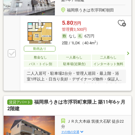
福岡県うきは市浮羽町朝田
5.80
万円
管理費3,500円
なし
6万円
2
2階 / 1LDK（40.4m
）
動画あり
敷金なし
一人暮らし
二人暮らし
バス・トイレ別
駐車場(近隣含)
インターネット無料
二人入居可・駐車場2台分・管理人巡回・最上階・浴
室1坪以上・日当り良好・デザイナーズ物件・保証人
不要／代行 ・ルームシェア可・高齢者相談・初期費用
カード決済可・家賃カード決済可
福岡県うきは市浮羽町東隈上 築11年6ヶ月
賃貸アパート
2階建
ＪＲ久大本線 筑後大石駅 徒歩22
分
その他の交通