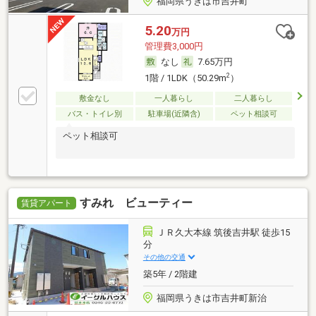
福岡県うきは市吉井町
5.20
万円
管理費3,000円
なし
7.65万円
2
1階 / 1LDK（50.29m
）
敷金なし
一人暮らし
二人暮らし
バス・トイレ別
駐車場(近隣含)
ペット相談可
ペット相談可
すみれ ビューティー
賃貸アパート
ＪＲ久大本線 筑後吉井駅 徒歩15
分
その他の交通
築5年 / 2階建
福岡県うきは市吉井町新治