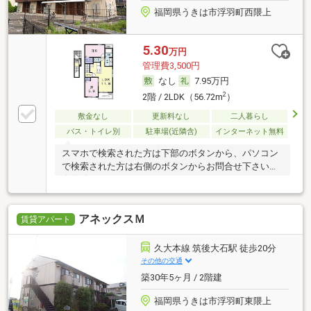
福岡県うきは市浮羽町西隈上
5.30
万円
管理費3,500円
なし
7.95万円
2
2階 / 2LDK（56.72m
）
敷金なし
更新料なし
二人暮らし
バス・トイレ別
駐車場(近隣含)
インターネット無料
スマホで検索された方は下部のボタンから、パソコン
で検索された方は右側のボタンからお問合せ下さい
☆★☆
アネックスＭ
賃貸アパート
久大本線 筑後大石駅 徒歩20分
その他の交通
築30年5ヶ月 / 2階建
福岡県うきは市浮羽町東隈上