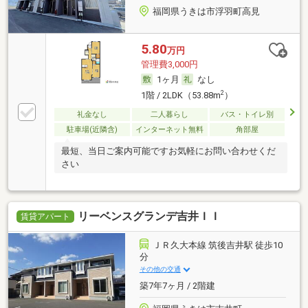
福岡県うきは市浮羽町高見
5.80
万円
管理費3,000円
1ヶ月
なし
2
1階 / 2LDK（53.88m
）
礼金なし
二人暮らし
バス・トイレ別
駐車場(近隣含)
インターネット無料
角部屋
最短、当日ご案内可能ですお気軽にお問い合わせくだ
さい
リーベンスグランデ吉井ＩＩ
賃貸アパート
ＪＲ久大本線 筑後吉井駅 徒歩10
分
その他の交通
築7年7ヶ月 / 2階建