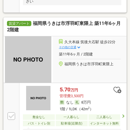
さい
福岡県うきは市浮羽町東隈上 築11年6ヶ月
賃貸アパート
2階建
久大本線 筑後大石駅 徒歩22分
その他の交通
築11年6ヶ月 / 2階建
福岡県うきは市浮羽町東隈上
5.70
万円
管理費3,500円
なし
8万円
2
1階 / 1LDK（42m
）
敷金なし
一人暮らし
二人暮らし
バス・トイレ別
駐車場(近隣含)
インターネット無料