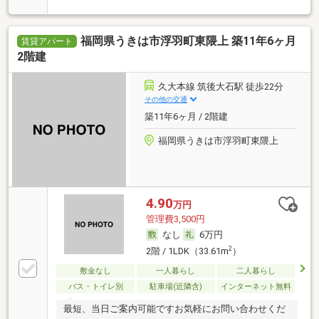
福岡県うきは市浮羽町東隈上 築11年6ヶ月
賃貸アパート
2階建
久大本線 筑後大石駅 徒歩22分
その他の交通
築11年6ヶ月 / 2階建
福岡県うきは市浮羽町東隈上
4.90
万円
管理費3,500円
なし
6万円
2
2階 / 1LDK（33.61m
）
敷金なし
一人暮らし
二人暮らし
バス・トイレ別
駐車場(近隣含)
インターネット無料
最短、当日ご案内可能ですお気軽にお問い合わせくだ