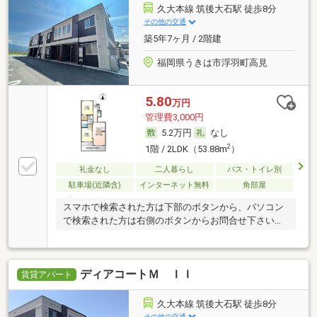
久大本線 筑後大石駅 徒歩8分
その他の交通
築5年7ヶ月 / 2階建
福岡県うきは市浮羽町高見
5.80
万円
管理費3,000円
5.2万円
なし
2
1階 / 2LDK（53.88m
）
礼金なし
二人暮らし
バス・トイレ別
駐車場(近隣含)
インターネット無料
角部屋
スマホで検索された方は下部のボタンから、パソコン
で検索された方は右側のボタンからお問合せ下さい
☆★☆
ディアコートＭ ＩＩ
賃貸アパート
久大本線 筑後大石駅 徒歩8分
その他の交通