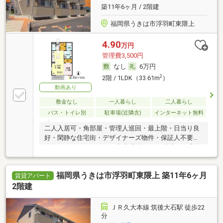
築11年6ヶ月 / 2階建
福岡県うきは市浮羽町東隈上
4.90
万円
管理費3,500円
なし
6万円
2
2階 / 1LDK（33.61m
）
動画あり
敷金なし
一人暮らし
二人暮らし
バス・トイレ別
駐車場(近隣含)
インターネット無料
二人入居可・角部屋・管理人巡回・最上階・日当り良
好・閑静な住宅街・デザイナーズ物件・保証人不要／
代行 ・ルームシェア可・初期費用カード決済可・家賃
カード決済可
福岡県うきは市浮羽町東隈上 築11年6ヶ月
賃貸アパート
2階建
ＪＲ久大本線 筑後大石駅 徒歩22
分