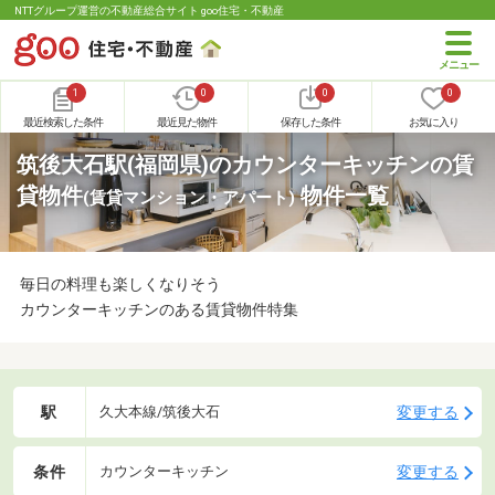
NTTグループ運営の不動産総合サイト goo住宅・不動産
1
0
0
0
最近検索した条件
最近見た物件
保存した条件
お気に入り
筑後大石駅(福岡県)のカウンターキッチンの賃
貸物件
物件一覧
(賃貸マンション・アパート)
毎日の料理も楽しくなりそう
カウンターキッチンのある賃貸物件特集
駅
変更する
久大本線/筑後大石
条件
変更する
カウンターキッチン