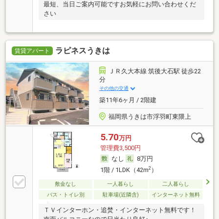
最短、当日ご案内可能ですお気軽にお問い合わせくだ
さい
ラピネスうきは
賃貸アパート
ＪＲ久大本線 筑後大石駅 徒歩22
分
その他の交通
築11年6ヶ月 / 2階建
福岡県うきは市浮羽町東隈上
5.70
万円
管理費3,500円
なし
8万円
2
1階 / 1LDK（42m
）
敷金なし
一人暮らし
二人暮らし
バス・トイレ別
駐車場(近隣含)
インターネット無料
ＴＶインターホン・追焚・インターネット無料です！