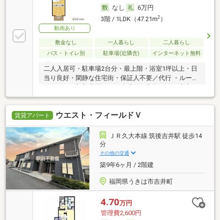
なし
6万円
2
3階 / 1LDK（47.21m
）
動画あり
敷金なし
一人暮らし
二人暮らし
バス・トイレ別
駐車場(近隣含)
インターネット無料
二人入居可・駐車場2台分・最上階・浴室1坪以上・日
当り良好・閑静な住宅街・保証人不要／代行 ・ルーム
シェア可・初期費用カード決済可・家賃カード決済可
ウエスト・フィールドＶ
賃貸アパート
ＪＲ久大本線 筑後吉井駅 徒歩14
分
その他の交通
築9年6ヶ月 / 2階建
福岡県うきは市吉井町
4.70
万円
管理費2,600円