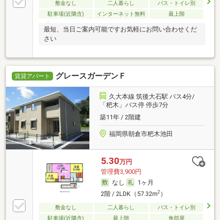
敷金なし
二人暮らし
バス・トイレ別
駐車場(近隣含)
インターネット無料
最上階
最短、当日ご案内可能ですお気軽にお問い合わせくだ
さい
グレースガーデンＦ
賃貸アパート
久大本線 筑後大石駅 バス4分/
「杷木」バス停 停歩7分
築11年 / 2階建
福岡県朝倉市杷木池田
5.30
万円
管理費3,900円
なし
1ヶ月
2
2階 / 2LDK（57.32m
）
敷金なし
二人暮らし
バス・トイレ別
駐車場(近隣含)
最上階
角部屋