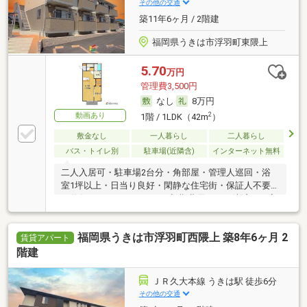
その他の交通
築11年6ヶ月 / 2階建
福岡県うきは市浮羽町東隈上
5.70
万円
管理費3,500円
なし
8万円
動画あり
2
1階 / 1LDK（42m
）
敷金なし
一人暮らし
二人暮らし
バス・トイレ別
駐車場(近隣含)
インターネット無料
二人入居可・駐車場2台分・角部屋・管理人巡回・浴
室1坪以上・日当り良好・閑静な住宅街・保証人不要
／代行 ・ルームシェア可・初期費用カード決済可・家
賃カード決済可
福岡県うきは市浮羽町西隈上 築8年6ヶ月 2
賃貸アパート
階建
ＪＲ久大本線 うきは駅 徒歩6分
その他の交通