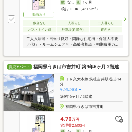
なし
1ヶ月
2
1階 / 1LDK（45.09m
）
動画あり
敷金なし
一人暮らし
二人暮らし
バス・トイレ別
駐車場(近隣含)
南向き
二人入居可・日当り良好・閑静な住宅街・保証人不要
／代行 ・ルームシェア可・高齢者相談・初期費用カー
ド決済可・家賃カード決済可
福岡県うきは市吉井町 築9年6ヶ月 2階建
賃貸アパート
ＪＲ久大本線 筑後吉井駅 徒歩14
分
その他の交通
築9年6ヶ月 / 2階建
福岡県うきは市吉井町
4.70
万円
管理費2,600円
なし
1ヶ月