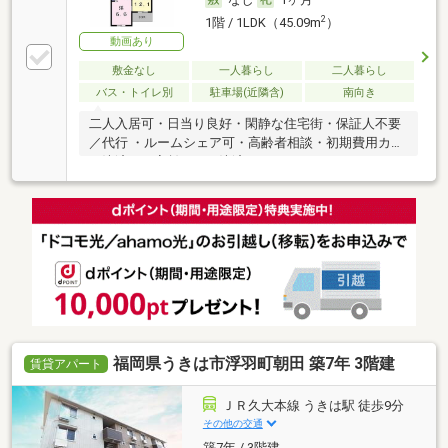
2
1階 / 1LDK（45.09m
）
動画あり
敷金なし
一人暮らし
二人暮らし
バス・トイレ別
駐車場(近隣含)
南向き
二人入居可・日当り良好・閑静な住宅街・保証人不要
／代行 ・ルームシェア可・高齢者相談・初期費用カー
ド決済可・家賃カード決済可
福岡県うきは市浮羽町朝田 築7年 3階建
賃貸アパート
ＪＲ久大本線 うきは駅 徒歩9分
その他の交通
築7年 / 3階建