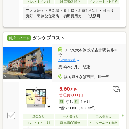
バス・トイレ別
駐車場(近隣含)
インターネット無料
二人入居可・角部屋・最上階・浴室1坪以上・日当り
良好・閑静な住宅街・初期費用カード決済可
ダンケプロスト
賃貸アパート
ＪＲ久大本線 筑後吉井駅 徒歩30
分
その他の交通
築7年9ヶ月 / 3階建
福岡県うきは市吉井町千年
5.60
万円
管理費3,000円
なし
1ヶ月
2
2階 / 1LDK（40.04m
）
敷金なし
一人暮らし
二人暮らし
バス・トイレ別
駐車場(近隣含)
インターネット無料