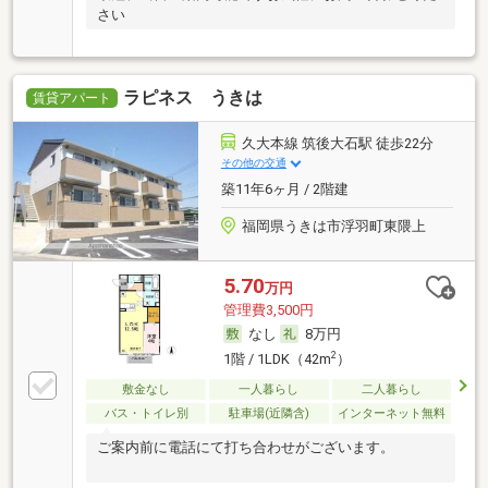
さい
ラピネス うきは
賃貸アパート
久大本線 筑後大石駅 徒歩22分
その他の交通
築11年6ヶ月 / 2階建
福岡県うきは市浮羽町東隈上
5.70
万円
管理費3,500円
なし
8万円
2
1階 / 1LDK（42m
）
敷金なし
一人暮らし
二人暮らし
バス・トイレ別
駐車場(近隣含)
インターネット無料
ご案内前に電話にて打ち合わせがございます。