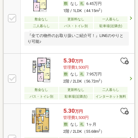
なし
6.45万円
2
1階 / 1LDK（44.15m
）
敷金なし
更新料なし
一人暮らし
二人暮らし
バス・トイレ別
駐車場(近隣含)
『全ての物件のお取り扱いご紹介可！』LINEのやりと
り可能♪
5.30
万円
管理費3,500円
なし
7.95万円
2
2階 / 2LDK（56.72m
）
敷金なし
更新料なし
二人暮らし
バス・トイレ別
駐車場(近隣含)
インターネット無料
5.30
万円
管理費3,500円
なし
1ヶ月
2
2階 / 2LDK（55.68m
）