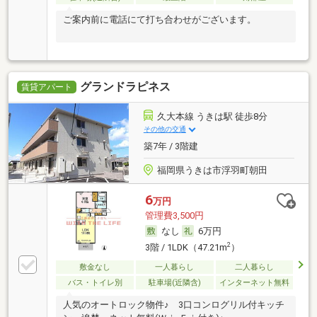
ご案内前に電話にて打ち合わせがございます。
グランドラピネス
賃貸アパート
久大本線 うきは駅 徒歩8分
その他の交通
築7年 / 3階建
福岡県うきは市浮羽町朝田
6
万円
管理費3,500円
なし
6万円
2
3階 / 1LDK（47.21m
）
敷金なし
一人暮らし
二人暮らし
バス・トイレ別
駐車場(近隣含)
インターネット無料
人気のオートロック物件♪ 3口コンログリル付キッチ