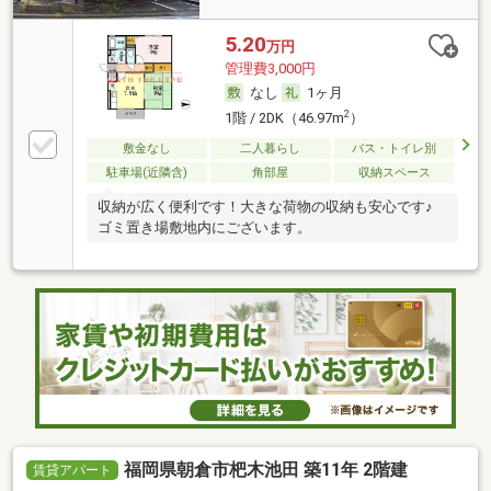
5.20
万円
管理費3,000円
なし
1ヶ月
2
1階 / 2DK（46.97m
）
敷金なし
二人暮らし
バス・トイレ別
駐車場(近隣含)
角部屋
収納スペース
収納が広く便利です！大きな荷物の収納も安心です♪
ゴミ置き場敷地内にございます。
福岡県朝倉市杷木池田 築11年 2階建
賃貸アパート