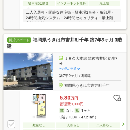
駐車場(近隣含)
インターネット無料
最上階
二人入居可・閑静な住宅街・駐車場2台分・角部屋・
24時間換気システム・24時間セキュリティ・最上階・
高齢者相談・ルームシェア可・保証人不要／代行 ・初
期費用カード決済可・家賃カード決済可
福岡県うきは市吉井町千年 築7年9ヶ月 3階
賃貸アパート
建
ＪＲ久大本線 筑後吉井駅 徒歩7
分
その他の交通
築7年9ヶ月 / 3階建
福岡県うきは市吉井町千年
5.80
万円
管理費3,000円
なし
1ヶ月
2
3階 / 1LDK（47.21m
）
敷金なし
一人暮らし
二人暮らし