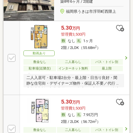
築8年6ヶ月 / 2階建
福岡県うきは市浮羽町西隈上
5.30
万円
管理費3,500円
なし
1ヶ月
2
2階 / 2LDK（55.68m
）
動画あり
敷金なし
二人暮らし
バス・トイレ別
駐車場(近隣含)
インターネット無料
最上階
二人入居可・駐車場2台分・最上階・日当り良好・閑
静な住宅街・デザイナーズ物件・保証人不要／代行 ・
高齢者相談・初期費用カード決済可・家賃カード決済
可
5.30
万円
管理費3,500円
なし
7.95万円
2
2階 / 2LDK（56.72m
）
敷金なし
二人暮らし
バス・トイレ別