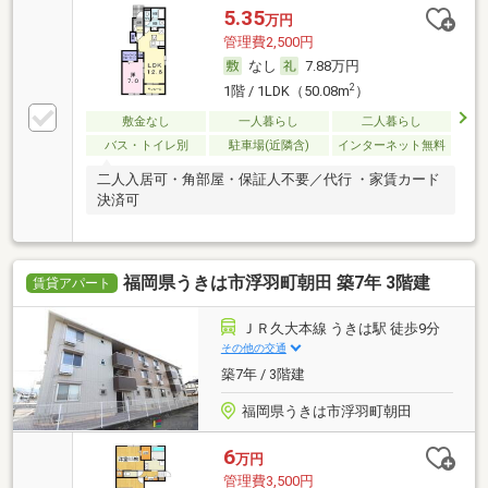
5.35
万円
管理費2,500円
なし
7.88万円
2
1階 / 1LDK（50.08m
）
敷金なし
一人暮らし
二人暮らし
バス・トイレ別
駐車場(近隣含)
インターネット無料
二人入居可・角部屋・保証人不要／代行 ・家賃カード
決済可
福岡県うきは市浮羽町朝田 築7年 3階建
賃貸アパート
ＪＲ久大本線 うきは駅 徒歩9分
その他の交通
築7年 / 3階建
福岡県うきは市浮羽町朝田
6
万円
管理費3,500円