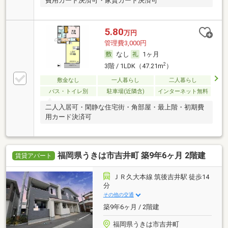
費用カード決済可・家賃カード決済可
5.80
万円
管理費3,000円
なし
1ヶ月
2
3階 / 1LDK（47.21m
）
敷金なし
一人暮らし
二人暮らし
バス・トイレ別
駐車場(近隣含)
インターネット無料
二人入居可・閑静な住宅街・角部屋・最上階・初期費
用カード決済可
福岡県うきは市吉井町 築9年6ヶ月 2階建
賃貸アパート
ＪＲ久大本線 筑後吉井駅 徒歩14
分
その他の交通
築9年6ヶ月 / 2階建
福岡県うきは市吉井町