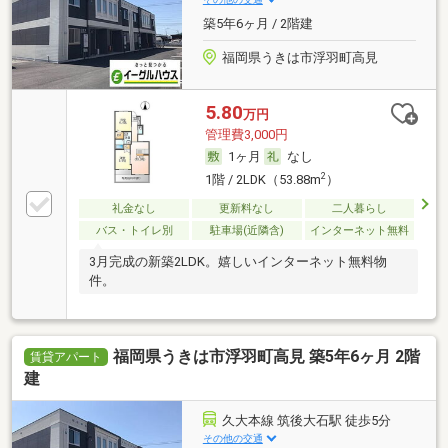
築5年6ヶ月 / 2階建
福岡県うきは市浮羽町高見
5.80
万円
管理費3,000円
1ヶ月
なし
2
1階 / 2LDK（53.88m
）
礼金なし
更新料なし
二人暮らし
バス・トイレ別
駐車場(近隣含)
インターネット無料
3月完成の新築2LDK。嬉しいインターネット無料物
件。
福岡県うきは市浮羽町高見 築5年6ヶ月 2階
賃貸アパート
建
久大本線 筑後大石駅 徒歩5分
その他の交通