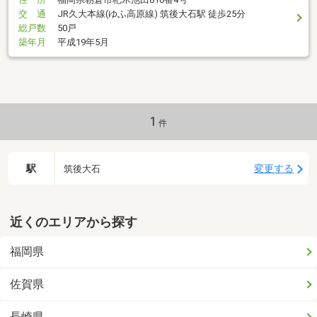
交 通
JR久大本線(ゆふ高原線) 筑後大石駅 徒歩25分
総戸数
50戸
築年月
平成19年5月
1
件
駅
変更する
筑後大石
近くのエリアから探す
福岡県
佐賀県
長崎県