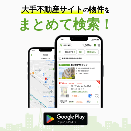
大手不動産サイト
物件
の
を
まとめて検索！