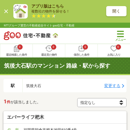
アプリ版はこちら
開く
複数社の物件を探せる！
NTTグループ運営の不動産総合サイト goo住宅・不動産
0
0
0
0
最近検索した条件
最近見た物件
保存した条件
お気に入り
筑後大石駅のマンション 路線・駅から探す
駅
変更する
筑後大石
1
件
が該当しました。
エバーライフ杷木
住 所
福岡県朝倉市杷木池田810番4号