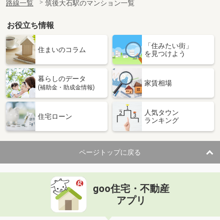
路線一覧
筑後大石駅のマンション一覧
お役立ち情報
「住みたい街」
住まいのコラム
を見つけよう
暮らしのデータ
家賃相場
(補助金・助成金情報)
人気タウン
住宅ローン
ランキング
ページトップに戻る
goo住宅・不動産
アプリ