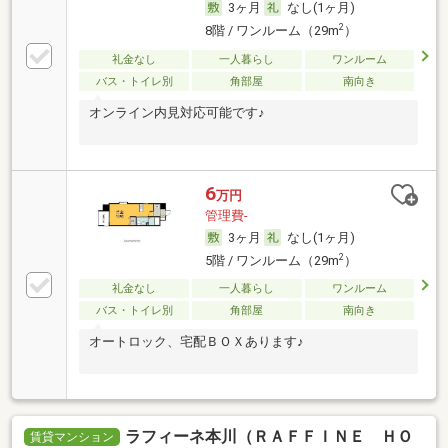
3ヶ月
なし(1ヶ月)
2
8階 / ワンルーム（29m
）
礼金なし
一人暮らし
ワンルーム
バス・トイレ別
角部屋
南向き
オンライン内見対応可能です♪
6
万円
管理費-
3ヶ月
なし(1ヶ月)
2
5階 / ワンルーム（29m
）
礼金なし
一人暮らし
ワンルーム
バス・トイレ別
角部屋
南向き
オートロック、宅配ＢＯＸあります♪
ラフィーネ本川（ＲＡＦＦＩＮＥ ＨＯ
賃貸マンション