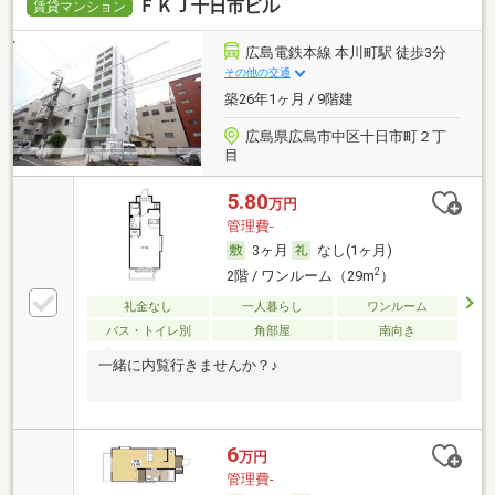
ＦＫＪ十日市ビル
賃貸マンション
広島電鉄本線 本川町駅 徒歩3分
その他の交通
築26年1ヶ月 / 9階建
広島県広島市中区十日市町２丁
目
5.80
万円
管理費-
3ヶ月
なし(1ヶ月)
2
2階 / ワンルーム（29m
）
礼金なし
一人暮らし
ワンルーム
バス・トイレ別
角部屋
南向き
一緒に内覧行きませんか？♪
6
万円
管理費-