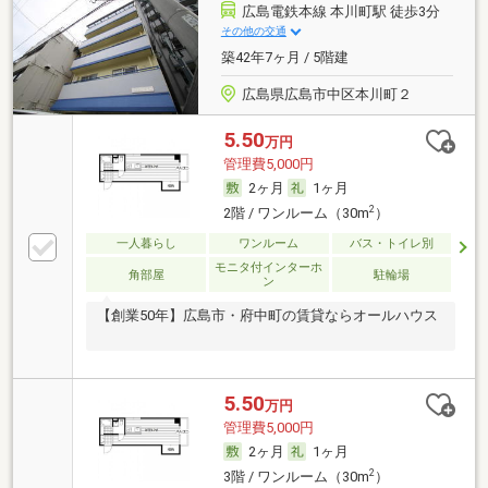
広島電鉄本線 本川町駅 徒歩3分
その他の交通
築42年7ヶ月 / 5階建
広島県広島市中区本川町２
5.50
万円
管理費5,000円
2ヶ月
1ヶ月
2
2階 / ワンルーム（30m
）
一人暮らし
ワンルーム
バス・トイレ別
モニタ付インターホ
角部屋
駐輪場
ン
【創業50年】広島市・府中町の賃貸ならオールハウス
5.50
万円
管理費5,000円
2ヶ月
1ヶ月
2
3階 / ワンルーム（30m
）