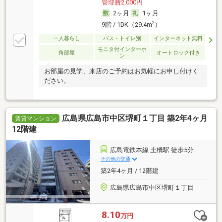
管理費2,000円
2ヶ月
1ヶ月
2
9階 / 1DK（29.4m
）
一人暮らし
バス・トイレ別
インターネット無料
モニタ付インターホ
角部屋
オートロック付き
ン
お部屋の見学、来店のご予約はお気軽にお申し付けく
ださい。
広島県広島市中区堺町１丁目 築2年4ヶ月
賃貸マンション
12階建
広島電鉄本線 土橋駅 徒歩5分
その他の交通
築2年4ヶ月 / 12階建
広島県広島市中区堺町１丁目
8.10
万円