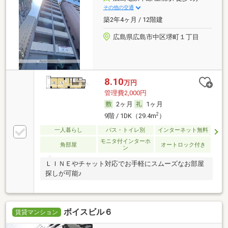
その他の交通
築2年4ヶ月 / 12階建
広島県広島市中区堺町１丁目
8.10
万円
管理費2,000円
2ヶ月
1ヶ月
2
9階 / 1DK（29.4m
）
一人暮らし
バス・トイレ別
インターネット無料
モニタ付インターホ
角部屋
オートロック付き
ン
ＬＩＮＥやチャット対応でお手軽にスムーズなお部屋
探しが可能♪
ボイスビル６
賃貸マンション