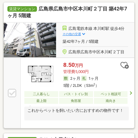
広島県広島市中区本川町２丁目 築42年7
賃貸マンション
ヶ月 5階建
広島電鉄本線 本川町駅 徒歩4分
その他の交通
築42年7ヶ月 / 5階建
広島県広島市中区本川町２丁目
8.50
万円
管理費5,000円
2ヶ月
1ヶ月
2
5階 / 2LDK（53m
）
二人暮らし
バス・トイレ別
ペット相談可
最上階
角部屋
南向き
これからペットを飼いたい方におすすめの物件です！