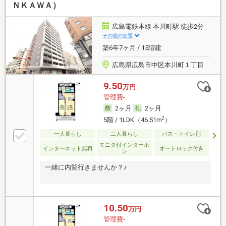
ＮＫＡＷＡ）
広島電鉄本線 本川町駅 徒歩2分
その他の交通
築6年7ヶ月 / 15階建
広島県広島市中区本川町１丁目
9.50
万円
管理費-
2ヶ月
2ヶ月
2
5階 / 1LDK（46.51m
）
一人暮らし
二人暮らし
バス・トイレ別
モニタ付インターホ
インターネット無料
オートロック付き
ン
一緒に内覧行きませんか？♪
10.50
万円
管理費-