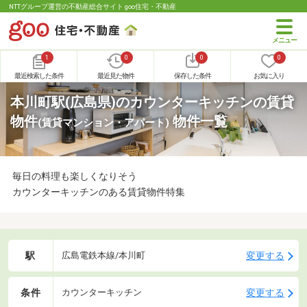
NTTグループ運営の不動産総合サイト goo住宅・不動産
1
0
0
0
最近検索した条件
最近見た物件
保存した条件
お気に入り
本川町駅(広島県)のカウンターキッチンの賃貸
物件
物件一覧
(賃貸マンション・アパート)
毎日の料理も楽しくなりそう
カウンターキッチンのある賃貸物件特集
駅
変更する
広島電鉄本線/本川町
条件
変更する
カウンターキッチン