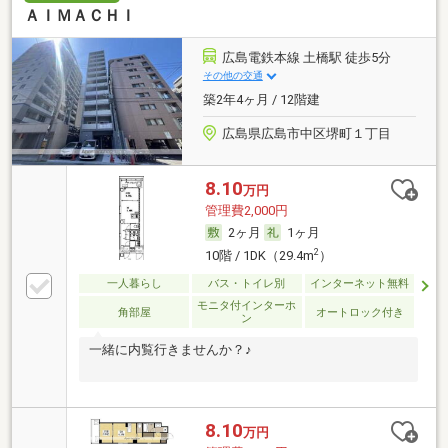
ＡＩＭＡＣＨＩ
広島電鉄本線 土橋駅 徒歩5分
その他の交通
築2年4ヶ月 / 12階建
広島県広島市中区堺町１丁目
8.10
万円
管理費2,000円
2ヶ月
1ヶ月
2
10階 / 1DK（29.4m
）
一人暮らし
バス・トイレ別
インターネット無料
モニタ付インターホ
角部屋
オートロック付き
ン
一緒に内覧行きませんか？♪
8.10
万円