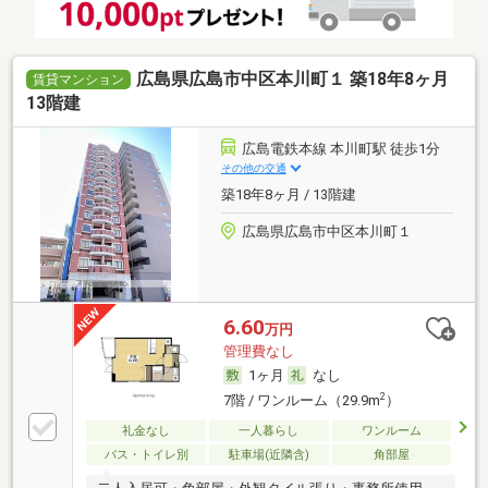
広島県広島市中区本川町１ 築18年8ヶ月
賃貸マンション
13階建
広島電鉄本線 本川町駅 徒歩1分
その他の交通
築18年8ヶ月 / 13階建
広島県広島市中区本川町１
6.60
万円
管理費なし
1ヶ月
なし
2
7階 / ワンルーム（29.9m
）
礼金なし
一人暮らし
ワンルーム
バス・トイレ別
駐車場(近隣含)
角部屋