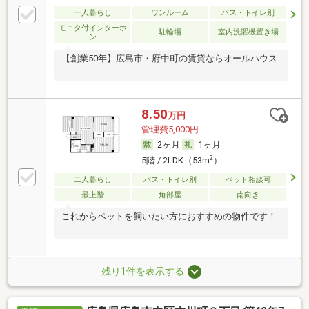
一人暮らし
ワンルーム
バス・トイレ別
モニタ付インターホ
駐輪場
室内洗濯機置き場
ン
【創業50年】広島市・府中町の賃貸ならオールハウス
8.50
万円
管理費5,000円
2ヶ月
1ヶ月
2
5階 / 2LDK（53m
）
二人暮らし
バス・トイレ別
ペット相談可
最上階
角部屋
南向き
これからペットを飼いたい方におすすめの物件です！
残り1件を表示する