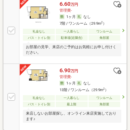
6.60
万円
管理費-
1ヶ月
なし
2
7階 / ワンルーム（29.9m
）
礼金なし
一人暮らし
ワンルーム
バス・トイレ別
駐車場(近隣含)
角部屋
お部屋の見学、来店のご予約はお気軽にお申し付けく
ださい。
6.90
万円
管理費-
1ヶ月
なし
2
13階 / ワンルーム（29.9m
）
礼金なし
一人暮らし
ワンルーム
バス・トイレ別
最上階
角部屋
来店しないお部屋探し、オンライン来店実施しており
ます♪