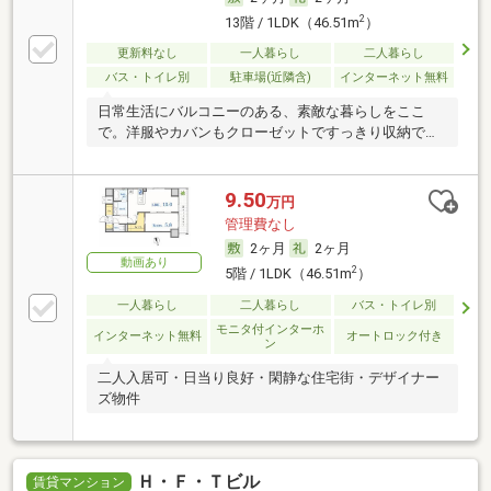
2
13階 / 1LDK（46.51m
）
更新料なし
一人暮らし
二人暮らし
バス・トイレ別
駐車場(近隣含)
インターネット無料
日常生活にバルコニーのある、素敵な暮らしをここ
で。洋服やカバンもクローゼットですっきり収納でき
ます。
9.50
万円
管理費なし
2ヶ月
2ヶ月
動画あり
2
5階 / 1LDK（46.51m
）
一人暮らし
二人暮らし
バス・トイレ別
モニタ付インターホ
インターネット無料
オートロック付き
ン
二人入居可・日当り良好・閑静な住宅街・デザイナー
ズ物件
Ｈ・Ｆ・Ｔビル
賃貸マンション