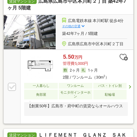
広島県広島市中区本川町２丁目 築42年7
賃貸マンション
ヶ月 5階建
広島電鉄本線 本川町駅 徒歩4分
その他の交通
築42年7ヶ月 / 5階建
広島県広島市中区本川町２丁目
5.50
万円
管理費5,000円
2ヶ月
1ヶ月
2
2階 / ワンルーム（30m
）
一人暮らし
ワンルーム
バス・トイレ別
モニタ付インターホ
角部屋
駐輪場
ン
【創業50年】広島市・府中町の賃貸ならオールハウス
ＬＩＦＥＭＥＮＴ ＧＬＡＮＺ ＳＡＫ
賃貸マンション