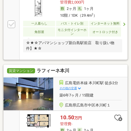
管理費2,000円
2ヶ月
1ヶ月
2
10階 / 1DK（29.4m
）
一人暮らし
バス・トイレ別
インターネット無料
モニタ付インターホ
角部屋
オートロック付き
ン
☆★☆アパマンショップ新白島駅前店 取り扱い物
件】★☆
ラフィーネ本川
賃貸マンション
広島電鉄本線 本川町駅 徒歩2分
その他の交通
築6年7ヶ月 / 15階建
広島県広島市中区本川町１
10.50
万円
管理費-
2ヶ月
2ヶ月