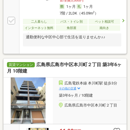
管理費3,000円
1ヶ月
1ヶ月
2
7階 / 2LDK（45.09m
）
二人暮らし
バス・トイレ別
ペット相談可
インターネット無料
角部屋
南向き
通勤便利な中区中心部で生活を送りませんか♪♪
広島県広島市中区本川町２丁目 築3年6ヶ
賃貸マンション
月 10階建
広島電鉄本線 本川町駅 徒歩3分
その他の交通
築3年6ヶ月 / 10階建
広島県広島市中区本川町２丁目