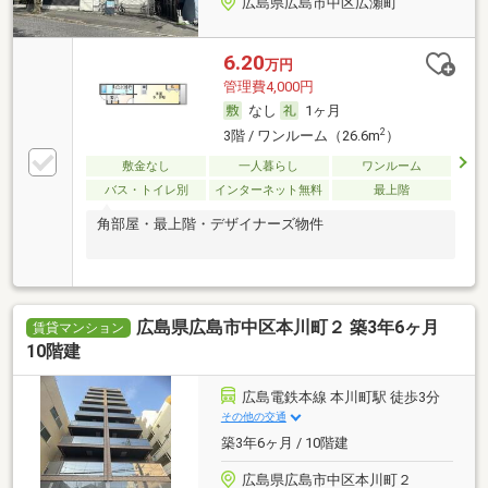
広島県広島市中区広瀬町
6.20
万円
管理費4,000円
なし
1ヶ月
2
3階 / ワンルーム（26.6m
）
敷金なし
一人暮らし
ワンルーム
バス・トイレ別
インターネット無料
最上階
角部屋・最上階・デザイナーズ物件
広島県広島市中区本川町２ 築3年6ヶ月
賃貸マンション
10階建
広島電鉄本線 本川町駅 徒歩3分
その他の交通
築3年6ヶ月 / 10階建
広島県広島市中区本川町２