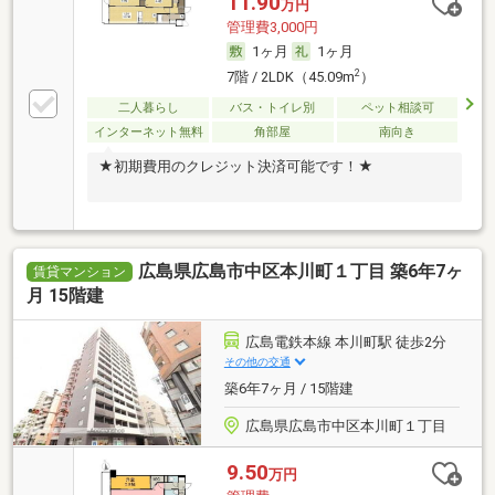
11.90
万円
管理費3,000円
1ヶ月
1ヶ月
2
7階 / 2LDK（45.09m
）
二人暮らし
バス・トイレ別
ペット相談可
インターネット無料
角部屋
南向き
★初期費用のクレジット決済可能です！★
広島県広島市中区本川町１丁目 築6年7ヶ
賃貸マンション
月 15階建
広島電鉄本線 本川町駅 徒歩2分
その他の交通
築6年7ヶ月 / 15階建
広島県広島市中区本川町１丁目
9.50
万円