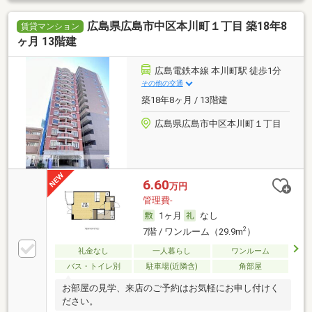
広島県広島市中区本川町１丁目 築18年8
賃貸マンション
ヶ月 13階建
広島電鉄本線 本川町駅 徒歩1分
その他の交通
築18年8ヶ月 / 13階建
広島県広島市中区本川町１丁目
6.60
万円
管理費-
1ヶ月
なし
2
7階 / ワンルーム（29.9m
）
礼金なし
一人暮らし
ワンルーム
バス・トイレ別
駐車場(近隣含)
角部屋
お部屋の見学、来店のご予約はお気軽にお申し付けく
ださい。