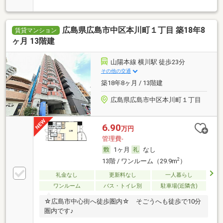
広島県広島市中区本川町１丁目 築18年8
賃貸マンション
ヶ月 13階建
山陽本線 横川駅 徒歩23分
その他の交通
築18年8ヶ月 / 13階建
広島県広島市中区本川町１丁目
6.90
万円
管理費-
1ヶ月
なし
2
13階 / ワンルーム（29.9m
）
礼金なし
更新料なし
一人暮らし
ワンルーム
バス・トイレ別
駐車場(近隣含)
☆広島市中心街へ徒歩圏内☆ そごうへも徒歩で10分
圏内です♪