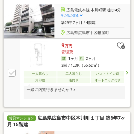
広島電鉄本線 本川町駅 徒歩4分
その他の交通
築29年7ヶ月 / 4階建
広島県広島市中区猫屋町
9
万円
管理費-
1ヶ月
2ヶ月
2
2階 / 1LDK（55.62m
）
一人暮らし
二人暮らし
バス・トイレ別
角部屋
南向き
オートロック付き
一緒に内覧行きませんか？♪
広島県広島市中区本川町１丁目 築6年7ヶ
賃貸マンション
月 15階建