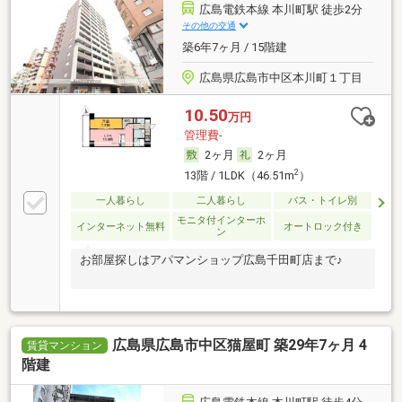
広島電鉄本線 本川町駅 徒歩2分
その他の交通
築6年7ヶ月 / 15階建
広島県広島市中区本川町１丁目
10.50
万円
管理費-
2ヶ月
2ヶ月
2
13階 / 1LDK（46.51m
）
一人暮らし
二人暮らし
バス・トイレ別
モニタ付インターホ
インターネット無料
オートロック付き
ン
お部屋探しはアパマンショップ広島千田町店まで♪
広島県広島市中区猫屋町 築29年7ヶ月 4
賃貸マンション
階建