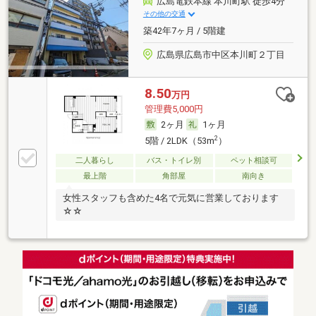
広島電鉄本線 本川町駅 徒歩4分
その他の交通
築42年7ヶ月 / 5階建
広島県広島市中区本川町２丁目
8.50
万円
管理費5,000円
2ヶ月
1ヶ月
2
5階 / 2LDK（53m
）
二人暮らし
バス・トイレ別
ペット相談可
最上階
角部屋
南向き
女性スタッフも含めた4名で元気に営業しております
☆☆