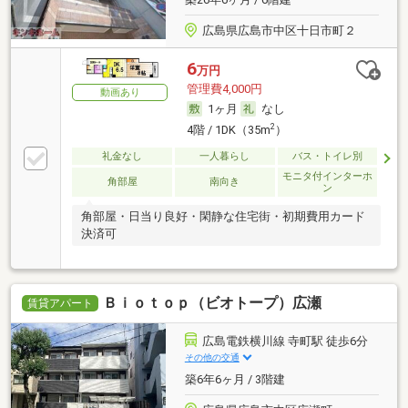
広島県広島市中区十日市町２
6
万円
管理費4,000円
動画あり
1ヶ月
なし
2
4階 / 1DK（35m
）
礼金なし
一人暮らし
バス・トイレ別
モニタ付インターホ
角部屋
南向き
ン
角部屋・日当り良好・閑静な住宅街・初期費用カード
決済可
Ｂｉｏｔｏｐ（ビオトープ）広瀬
賃貸アパート
広島電鉄横川線 寺町駅 徒歩6分
その他の交通
築6年6ヶ月 / 3階建