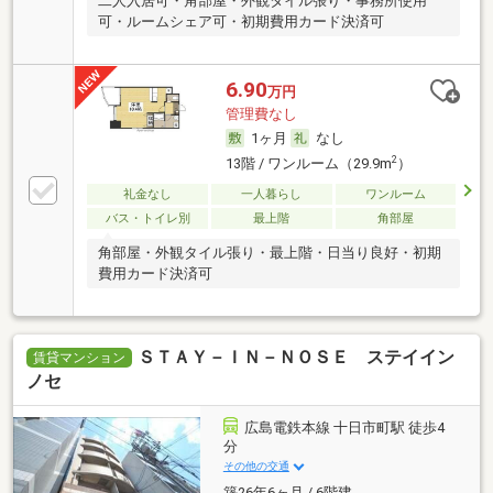
二人入居可・角部屋・外観タイル張り・事務所使用
可・ルームシェア可・初期費用カード決済可
6.90
万円
管理費なし
1ヶ月
なし
2
13階 / ワンルーム（29.9m
）
礼金なし
一人暮らし
ワンルーム
バス・トイレ別
最上階
角部屋
角部屋・外観タイル張り・最上階・日当り良好・初期
費用カード決済可
ＳＴＡＹ－ＩＮ－ＮＯＳＥ ステイイン
賃貸マンション
ノセ
広島電鉄本線 十日市町駅 徒歩4
分
その他の交通
築26年6ヶ月 / 6階建