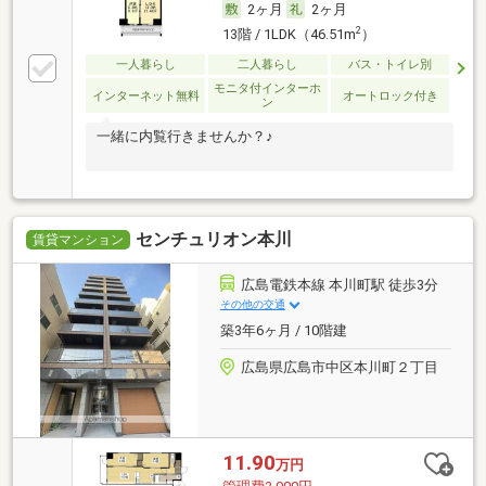
2ヶ月
2ヶ月
2
13階 / 1LDK（46.51m
）
一人暮らし
二人暮らし
バス・トイレ別
モニタ付インターホ
インターネット無料
オートロック付き
ン
一緒に内覧行きませんか？♪
センチュリオン本川
賃貸マンション
広島電鉄本線 本川町駅 徒歩3分
その他の交通
築3年6ヶ月 / 10階建
広島県広島市中区本川町２丁目
11.90
万円