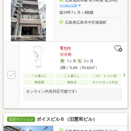
広島電鉄本線 本川町駅 徒歩4分
その他の交通
築29年7ヶ月 / 4階建
広島県広島市中区猫屋町
9
万円
管理費-
1ヶ月
2ヶ月
2
2階 / 1LDK（55.62m
）
一人暮らし
二人暮らし
バス・トイレ別
角部屋
南向き
オートロック付き
オンライン内見対応可能です♪
ボイスビル６（旧慧和ビル）
賃貸マンション