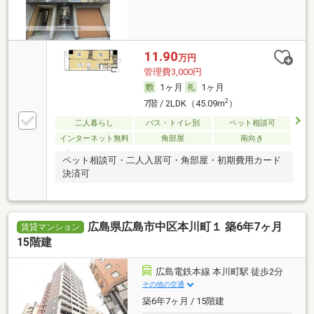
11.90
万円
管理費3,000円
1ヶ月
1ヶ月
2
7階 / 2LDK（45.09m
）
二人暮らし
バス・トイレ別
ペット相談可
インターネット無料
角部屋
南向き
ペット相談可・二人入居可・角部屋・初期費用カード
決済可
広島県広島市中区本川町１ 築6年7ヶ月
賃貸マンション
15階建
広島電鉄本線 本川町駅 徒歩2分
その他の交通
築6年7ヶ月 / 15階建