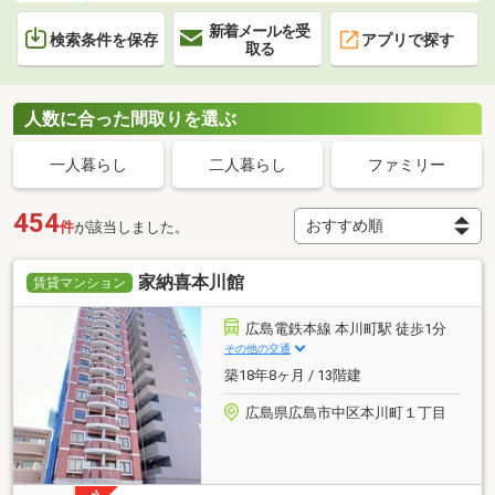
新着メールを受
検索条件を保存
アプリで探す
取る
人数に合った間取りを選ぶ
一人暮らし
二人暮らし
ファミリー
454
件
が該当しました。
家納喜本川館
賃貸マンション
広島電鉄本線 本川町駅 徒歩1分
その他の交通
築18年8ヶ月 / 13階建
広島県広島市中区本川町１丁目