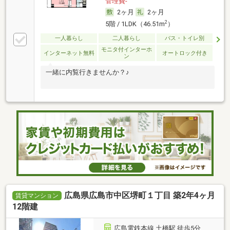
管理費-
2ヶ月
2ヶ月
2
5階 / 1LDK（46.51m
）
一人暮らし
二人暮らし
バス・トイレ別
モニタ付インターホ
インターネット無料
オートロック付き
ン
一緒に内覧行きませんか？♪
広島県広島市中区堺町１丁目 築2年4ヶ月
賃貸マンション
12階建
広島電鉄本線 土橋駅 徒歩5分