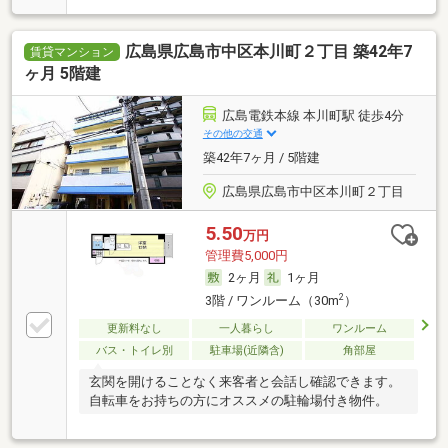
広島県広島市中区本川町２丁目 築42年7
賃貸マンション
ヶ月 5階建
広島電鉄本線 本川町駅 徒歩4分
その他の交通
築42年7ヶ月 / 5階建
広島県広島市中区本川町２丁目
5.50
万円
管理費5,000円
2ヶ月
1ヶ月
2
3階 / ワンルーム（30m
）
更新料なし
一人暮らし
ワンルーム
バス・トイレ別
駐車場(近隣含)
角部屋
玄関を開けることなく来客者と会話し確認できます。
自転車をお持ちの方にオススメの駐輪場付き物件。