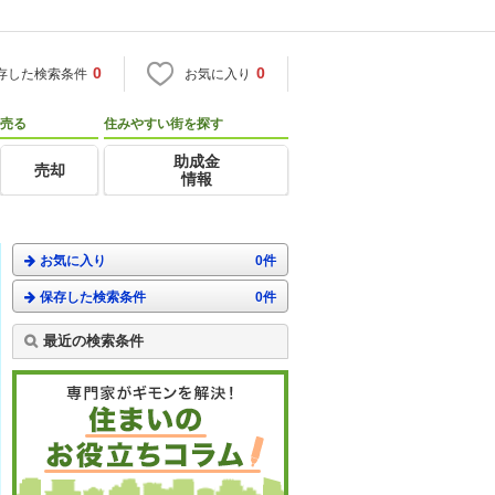
0
0
存した検索条件
お気に入り
売る
住みやすい街を探す
助成金
売却
情報
お気に入り
0件
保存した検索条件
0件
最近の検索条件