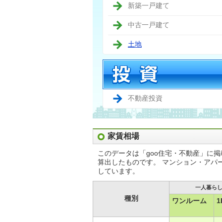
新築一戸建て
中古一戸建て
土地
不動産投資
家賃相場
このデータは「goo住宅・不動産」に
算出したものです。 マンション・アパ
しています。
一人暮ら
種別
ワンルーム
1