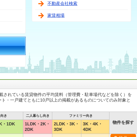
不動産会社検索
家賃相場
掲載されている賃貸物件の平均賃料（管理費・駐車場代などを除く）を
ート・一戸建てともに10戸以上の掲載があるものについてのみ対象と
し向き
二人暮らし向き
ファミリー向き
物件を探す
K・1DK
1LDK・2K・
2LDK・3K・
3K・4K・
2DK
3DK
4DK