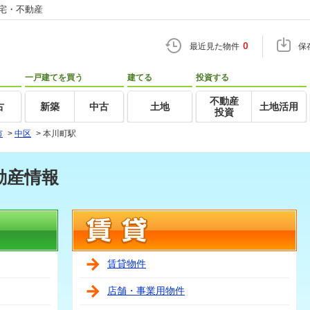
住宅・不動産
0
最近見た物件
保
一戸建てを買う
建てる
投資する
不動産
古
新築
中古
土地
土地活用
投資
市
>
中区
>
本川町駅
動産情報
賃貸物件
店舗・事業用物件