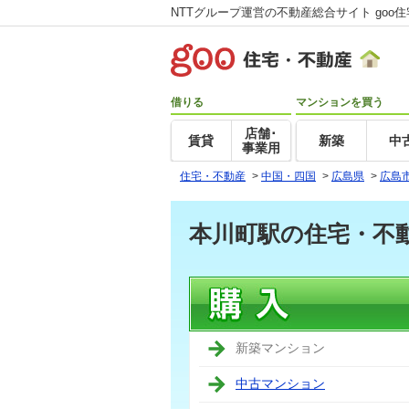
NTTグループ運営の不動産総合サイト goo
借りる
マンションを買う
店舗･
賃貸
新築
中
事業用
住宅・不動産
>
中国・四国
>
広島県
>
広島
本川町駅の住宅・不
新築マンション
中古マンション