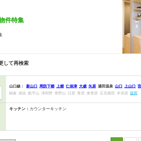
物件特集
集
更して再検索
山口線：
新山口
周防下郷
上郷
仁保津
大歳
矢原
湯田温泉
山口
上山口
鍋倉
徳佐
船平山
津和野
青野山
日原
青原
東青原
石見横田
本俣賀
益田
キッチン：
カウンターキッチン