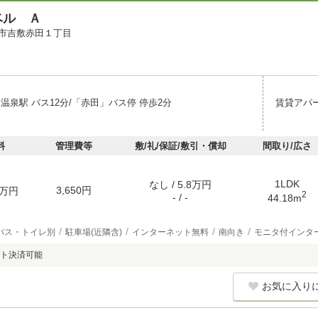
ベル Ａ
市吉敷赤田１丁目
温泉駅 バス12分/「赤田」バス停 停歩2分
賃貸アパ
料
管理費等
敷/礼/保証/敷引・償却
間取り/広さ
1LDK
なし / 5.8万円
3,650円
万円
2
- / -
44.18m
バス・トイレ別
駐車場(近隣含)
インターネット無料
南向き
モニタ付インタ
ト決済可能
お気に入り