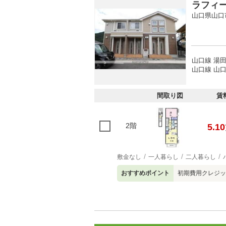
ラフィ
山口県山口
山口線 湯田
山口線 山口
間取り図
賃
2階
5.10
敷金なし
一人暮らし
二人暮らし
おすすめポイント
初期費用クレジッ