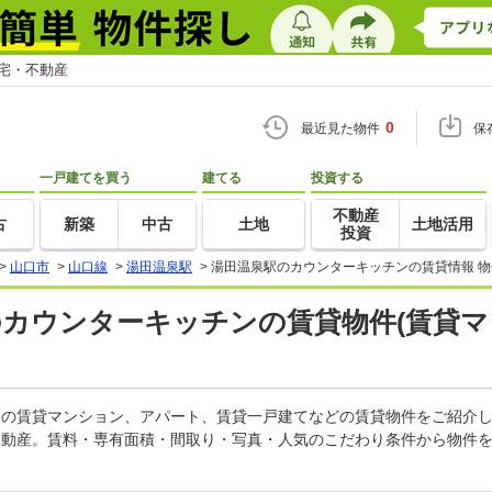
住宅・不動産
0
最近見た物件
保
一戸建てを買う
建てる
投資する
不動産
古
新築
中古
土地
土地活用
投資
>
山口市
>
山口線
>
湯田温泉駅
>
湯田温泉駅のカウンターキッチンの賃貸情報 
)のカウンターキッチンの賃貸物件(賃貸
チンの賃貸マンション、アパート、賃貸一戸建てなどの賃貸物件をご紹介
不動産。賃料・専有面積・間取り・写真・人気のこだわり条件から物件を