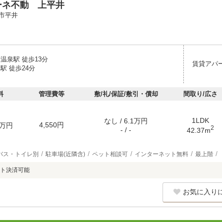
ーネ不動 上平井
市平井
温泉駅 徒歩13分
賃貸アパ
駅 徒歩24分
料
管理費等
敷/礼/保証/敷引・償却
間取り/広さ
1LDK
なし / 6.1万円
4,550円
万円
2
- / -
42.37m
バス・トイレ別
駐車場(近隣含)
ペット相談可
インターネット無料
最上階
ト決済可能
お気に入り