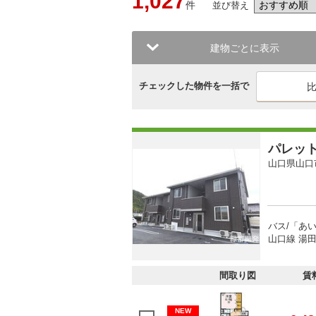
1,027
件
並び替え
建物ごとに表示
チェックした物件を一括で
パレッ
山口県山口
バス/「あ
山口線 湯田
間取り図
賃
NEW