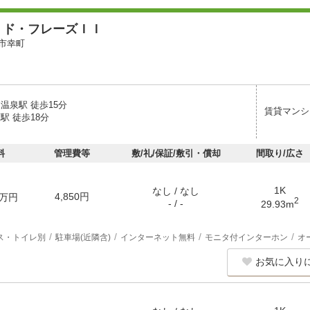
・ド・フレーズＩＩ
市幸町
温泉駅 徒歩15分
賃貸マンシ
駅 徒歩18分
料
管理費等
敷/礼/保証/敷引・償却
間取り/広さ
1K
なし / なし
4,850円
万円
2
- / -
29.93m
ス・トイレ別
駐車場(近隣含)
インターネット無料
モニタ付インターホン
オ
お気に入り