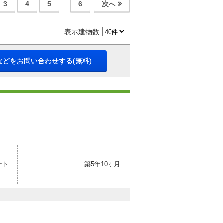
3
4
5
6
次へ
…
表示建物数
などをお問い合わせする(無料)
ート
築5年10ヶ月