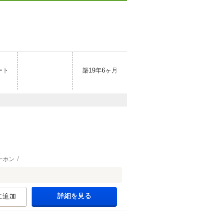
ート
築19年6ヶ月
ーホン
詳細を見る
に追加