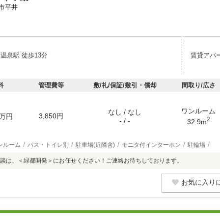
市平井
温泉駅 徒歩13分
賃貸アパ
料
管理費等
敷/礼/保証/敷引・償却
間取り/広さ
ワンルーム
なし / なし
3,850円
万円
2
- / -
32.9m
ンルーム
バス・トイレ別
駐車場(近隣含)
モニタ付インターホン
駐輪場
談は、＜緑都開発＞にお任せください！ご連絡お待ちしております。
お気に入り