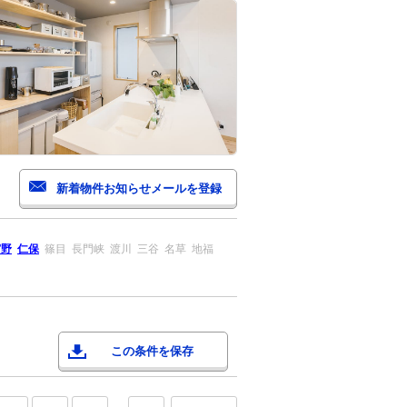
宮野
仁保
篠目
長門峡
渡川
三谷
名草
地福
この条件を保存