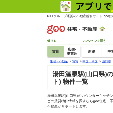
NTTグループ運営の不動産総合サイト goo
借りる
マンションを買う
店舗･
賃貸
新築
中
事業用
住宅・不動産
>
賃貸
>
中国・四国
>
山口県
湯田温泉駅(山口県
ト) 物件一覧
湯田温泉駅(山口県)のカウンターキッ
どの賃貸物件情報を探すならgoo住宅・
不動産がサポートします。