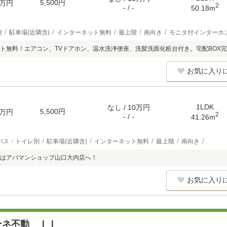
5,500円
万円
2
- / -
50.18m
別
駐車場(近隣含)
インターネット無料
最上階
南向き
モニタ付インターホ
ト無料！エアコン、TVドアホン、温水洗浄便座、洗髪洗面化粧台付き。宅配BOX
お気に入り
1LDK
なし / 10万円
5,500円
万円
2
- / -
41.26m
バス・トイレ別
駐車場(近隣含)
インターネット無料
最上階
南向き
はアパマンショップ山口大内店へ！
お気に入り
ーネ不動 ＩＩ