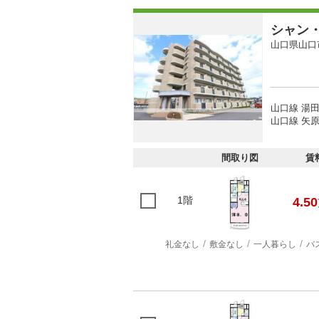
シャン
山口県山口
山口線 湯田
山口線 矢原
間取り図
賃
1階
4.50
礼金なし
敷金なし
一人暮らし
バ