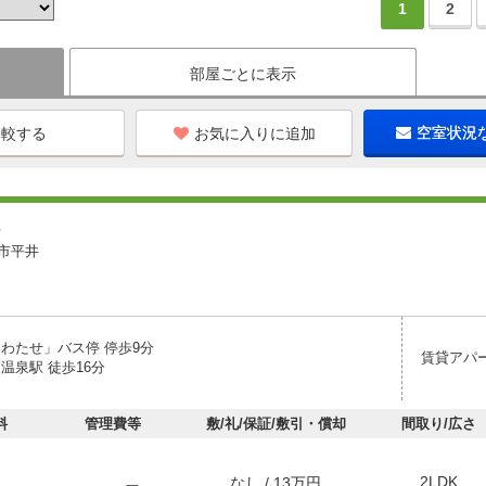
1
2
部屋ごとに表示
お気に入りに追加
空室状況
ト
市平井
いわたせ」バス停 停歩9分
賃貸アパ
温泉駅 徒歩16分
料
管理費等
敷/礼/保証/敷引・償却
間取り/広さ
2LDK
なし / 13万円