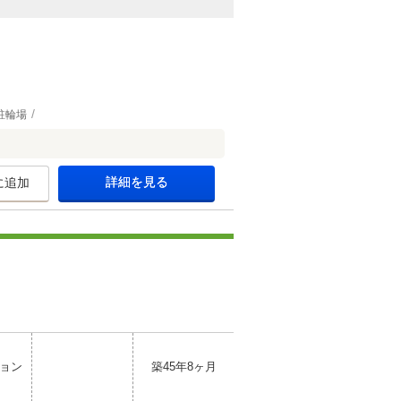
駐輪場
詳細を見る
に追加
ョン
築45年8ヶ月