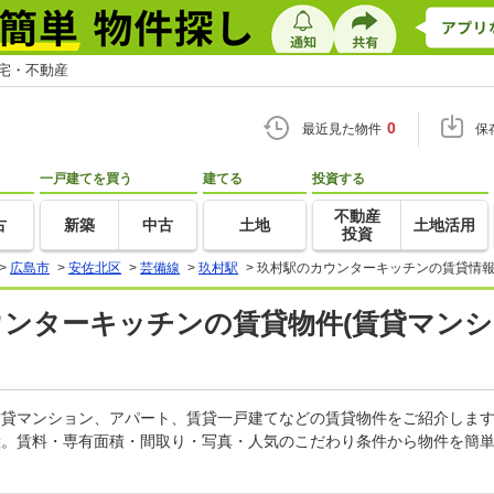
住宅・不動産
0
最近見た物件
保
一戸建てを買う
建てる
投資する
不動産
古
新築
中古
土地
土地活用
投資
>
広島市
>
安佐北区
>
芸備線
>
玖村駅
>
玖村駅のカウンターキッチンの賃貸情報
ウンターキッチンの賃貸物件(賃貸マンシ
の賃貸マンション、アパート、賃貸一戸建てなどの賃貸物件をご紹介しま
産。賃料・専有面積・間取り・写真・人気のこだわり条件から物件を簡単