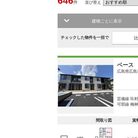
646
件
並び替え
建物ごとに表示
チェックした物件を一括で
ベース
広島県広島
芸備線 玖村
可部線 梅林
間取り図
賃