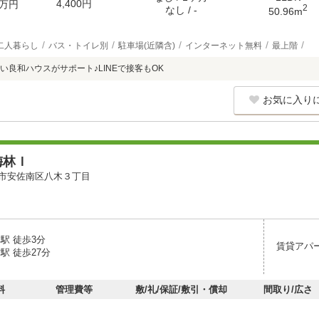
4,400円
万円
2
なし / -
50.96m
二人暮らし
バス・トイレ別
駐車場(近隣含)
インターネット無料
最上階
い良和ハウスがサポート♪LINEで接客もOK
お気に入り
梅林Ｉ
市安佐南区八木３丁目
駅 徒歩3分
賃貸アパ
駅 徒歩27分
料
管理費等
敷/礼/保証/敷引・償却
間取り/広さ