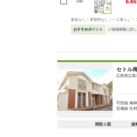
2階
6.65
敷金なし
更新料なし
一人暮らし
おすすめポイント
☆地域情報に詳し
セトル
広島県広島
可部線 梅林
芸備線 玖村
間取り図
賃