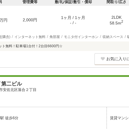
料
管理費等
敷/礼/保証/敷引・償却
間取り/広さ
2LDK
1ヶ月 / 1ヶ月
2,000円
万円
2
- / -
58.5m
近隣含)
インターネット無料
角部屋
モニタ付インターホン
収納スペース
ット無料！駐車場1台付！2台目6600円☆
お気に入り
イ第二ビル
市安佐北区落合２丁目
駅 徒歩6分
賃貸マンシ