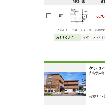
間取り図
賃
1階
6.70
二人暮らし
バス・トイレ別
駐車場(
おすすめポイント
☆3口コンロ！ネ
ケンセ
広島県広島
芸備線 玖村