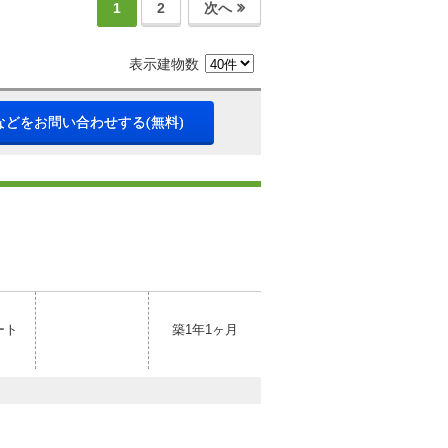
1
2
次へ
表示建物数
などをお問い合わせする(無料)
ート
築1年1ヶ月