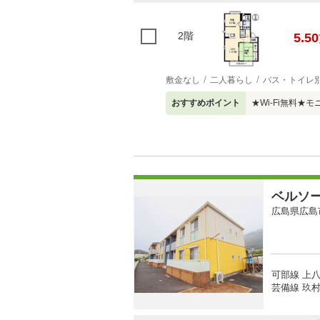
2階
5.50
敷金なし
二人暮らし
バス・トイレ
おすすめポイント
★Wi-Fi無料
ベルソ
広島県広島
可部線 上八
芸備線 玖村