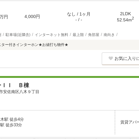
2LDK
なし / 1ヶ月
4,000円
万円
2
- / -
52.54m
別
駐車場(近隣含)
インターネット無料
最上階
角部屋
南向き
★モニター付きインターホン★お値打ち物件★
お気に入り
ーＩＩ Ｂ棟
市安佐南区八木９丁目
木駅 徒歩4分
賃貸アパ
駅 徒歩33分