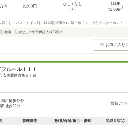
1LDK
なし / なし
2,200円
万円
2
- / -
41.98m
人暮らし
バス・トイレ別
駐車場(近隣含)
最上階
モニタ付インターホン
3分♪敷金・礼金なし☆連帯保証人様不要☆
お気に入り
ドフルールＩＩＩ
市安佐北区真亀５丁目
川駅 徒歩12分
賃貸アパ
駅 徒歩22分
料
管理費等
敷/礼/保証/敷引・償却
間取り/広さ