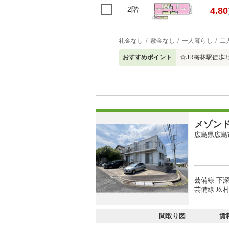
2階
4.80
礼金なし
敷金なし
一人暮らし
二
おすすめポイント
☆JR梅林駅徒歩
メゾン
広島県広島
芸備線 下深
芸備線 玖村
間取り図
賃