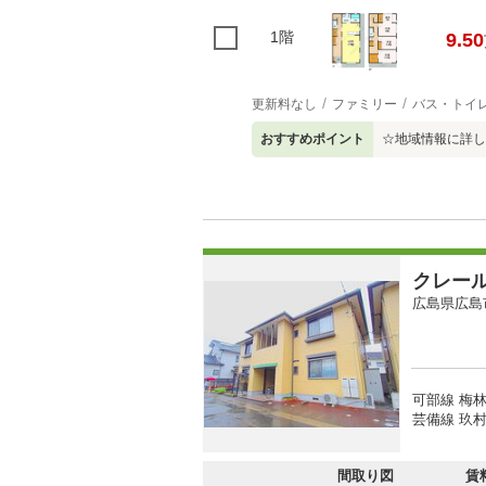
1階
9.50
更新料なし
ファミリー
バス・トイ
おすすめポイント
☆地域情報に詳し
クレー
広島県広島
可部線 梅林
芸備線 玖村
間取り図
賃