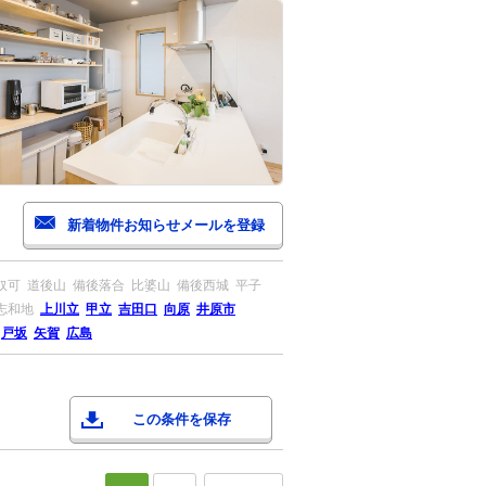
奴可
道後山
備後落合
比婆山
備後西城
平子
志和地
上川立
甲立
吉田口
向原
井原市
戸坂
矢賀
広島
この条件を保存