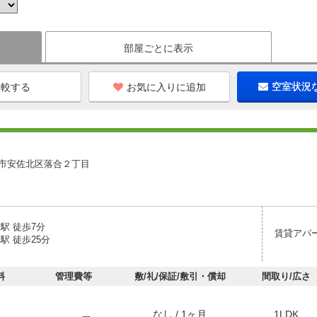
部屋ごとに表示
お気に入りに追加
空室状況
市安佐北区落合２丁目
駅 徒歩7分
賃貸アパ
駅 徒歩25分
料
管理費等
敷/礼/保証/敷引・償却
間取り/広さ
なし / 1ヶ月
1LDK