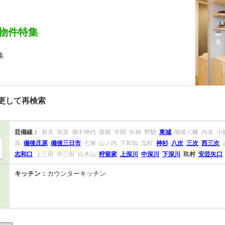
物件特集
集
更して再検索
芸備線：
新見
布原
備中神代
坂根
市岡
矢神
野馳
東城
備後八幡
内名
小
高
備後庄原
備後三日市
七塚
山ノ内
下和知
塩町
神杉
八次
三次
西三次
志和口
上三田
中三田
白木山
狩留家
上深川
中深川
下深川
玖村
安芸矢口
キッチン：
カウンターキッチン