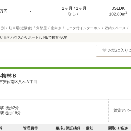
2ヶ月 / 1ヶ月
3SLDK
万円
-
2
なし / -
102.89m
レ別
駐車場(近隣含)
角部屋
南向き
モニタ付インターホン
収納スペース
い良和ハウスがサポート♪LINEで接客もOK
お気に入り
ル梅林Ｂ
市安佐南区八木３丁目
駅 徒歩2分
賃貸アパ
駅 徒歩18分
料
管理費等
敷/礼/保証/敷引・償却
間取り/広さ