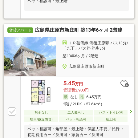
ペット相談可・最上階
広島県庄原市新庄町 築13年6ヶ月 2階建
賃貸アパート
ＪＲ芸備線 備後庄原駅 バス13分/
「九丁」バス停 停歩3分
築13年6ヶ月 / 2階建
広島県庄原市新庄町
5.45
万円
管理費2,900円
なし
6.45万円
2
2階 / 2LDK（57.64m
）
敷金なし
二人暮らし
バス・トイレ別
駐車場(近隣含)
ペット相談可
最上階
ペット相談可・角部屋・最上階・保証人不要／代行 ・
初期費用カード決済可・家賃カード決済可