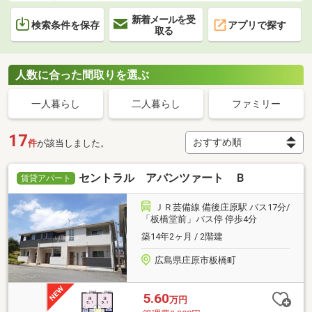
新着メールを受
検索条件を保存
アプリで探す
取る
人数に合った間取りを選ぶ
一人暮らし
二人暮らし
ファミリー
17
件
が該当しました。
セントラル アバンツァート Ｂ
賃貸アパート
ＪＲ芸備線 備後庄原駅 バス17分/
「板橋堂前」バス停 停歩4分
築14年2ヶ月 / 2階建
広島県庄原市板橋町
5.60
万円