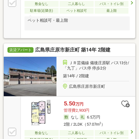
敷金なし
二人暮らし
バス・トイレ別
駐車場(近隣含)
ペット相談可
最上階
ペット相談可・最上階
広島県庄原市新庄町 築14年 2階建
賃貸アパート
ＪＲ芸備線 備後庄原駅 バス13分/
「九丁」バス停 停歩2分
築14年 / 2階建
広島県庄原市新庄町
5.50
万円
管理費2,900円
なし
6.5万円
2
2階 / 2LDK（57.07m
）
敷金なし
二人暮らし
バス・トイレ別