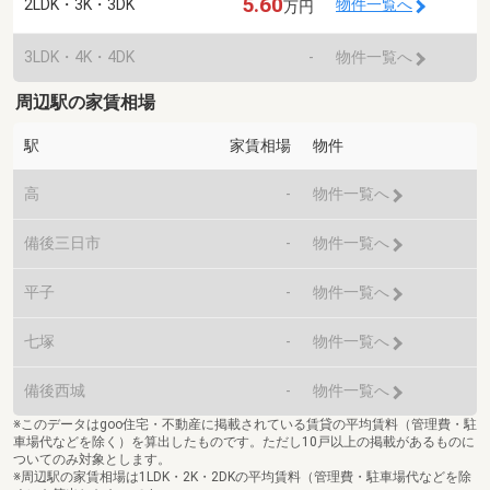
5.60
2LDK・3K・3DK
物件一覧へ
万円
3LDK・4K・4DK
-
物件一覧へ
周辺駅の家賃相場
駅
家賃相場
物件
高
-
物件一覧へ
備後三日市
-
物件一覧へ
平子
-
物件一覧へ
七塚
-
物件一覧へ
備後西城
-
物件一覧へ
※このデータはgoo住宅・不動産に掲載されている賃貸の平均賃料（管理費・駐
車場代などを除く）を算出したものです。ただし10戸以上の掲載があるものに
ついてのみ対象とします。
※周辺駅の家賃相場は1LDK・2K・2DKの平均賃料（管理費・駐車場代などを除