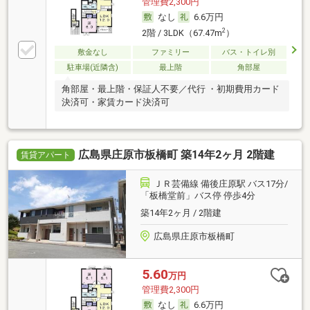
管理費2,300円
なし
6.6万円
2
2階 / 3LDK（67.47m
）
敷金なし
ファミリー
バス・トイレ別
駐車場(近隣含)
最上階
角部屋
角部屋・最上階・保証人不要／代行 ・初期費用カード
決済可・家賃カード決済可
広島県庄原市板橋町 築14年2ヶ月 2階建
賃貸アパート
ＪＲ芸備線 備後庄原駅 バス17分/
「板橋堂前」バス停 停歩4分
築14年2ヶ月 / 2階建
広島県庄原市板橋町
5.60
万円
管理費2,300円
なし
6.6万円