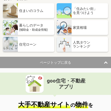
「住みたい街」
住まいのコラム
を見つけよう
暮らしのデータ
家賃相場
(補助金・助成金情報)
人気タウン
住宅ローン
ランキング
ページトップに戻る
goo住宅・不動産
アプリ
大手不動産サイト
物件
の
を