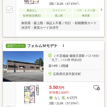
2
2階 / 3LDK（67.47m
）
敷金なし
ファミリー
バス・トイレ別
駐車場(近隣含)
最上階
角部屋
角部屋・最上階・保証人不要／代行 ・初期費用カード
決済可・家賃カード決済可
フォルムＭモデナ Ｉ
賃貸アパート
ＪＲ芸備線 備後庄原駅 バス13分/
「九丁」バス停 停歩2分
築14年 / 2階建
広島県庄原市新庄町
5.50
万円
管理費2,900円
なし
6.5万円
2
2階 / 2LDK（57.07m
）