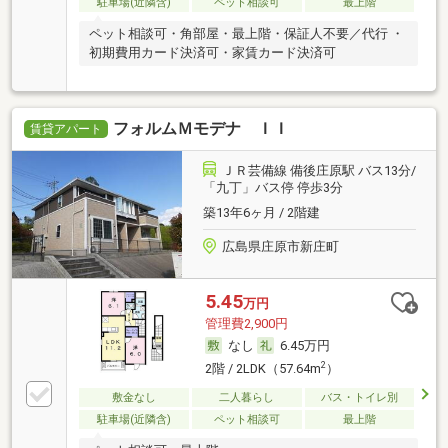
駐車場(近隣含)
ペット相談可
最上階
ペット相談可・角部屋・最上階・保証人不要／代行 ・
初期費用カード決済可・家賃カード決済可
フォルムＭモデナ ＩＩ
賃貸アパート
ＪＲ芸備線 備後庄原駅 バス13分/
「九丁」バス停 停歩3分
築13年6ヶ月 / 2階建
広島県庄原市新庄町
5.45
万円
管理費2,900円
なし
6.45万円
2
2階 / 2LDK（57.64m
）
敷金なし
二人暮らし
バス・トイレ別
駐車場(近隣含)
ペット相談可
最上階