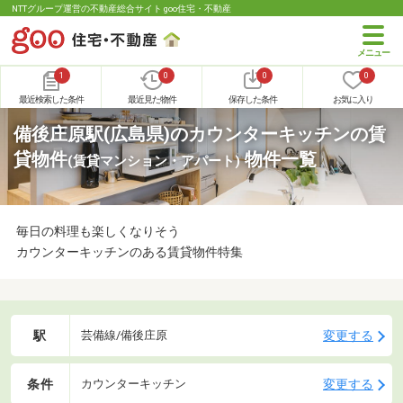
NTTグループ運営の不動産総合サイト goo住宅・不動産
1
0
0
0
最近検索した条件
最近見た物件
保存した条件
お気に入り
備後庄原駅(広島県)のカウンターキッチンの賃
貸物件
物件一覧
(賃貸マンション・アパート)
毎日の料理も楽しくなりそう
カウンターキッチンのある賃貸物件特集
駅
変更する
芸備線/備後庄原
条件
変更する
カウンターキッチン