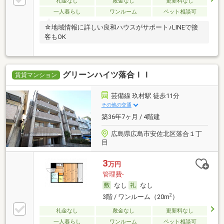
礼金なし
敷金なし
更新料なし
一人暮らし
ワンルーム
ペット相談可
☆地域情報に詳しい良和ハウスがサポート♪LINEで接
客もOK
グリーンハイツ落合ＩＩ
賃貸マンション
芸備線 玖村駅 徒歩11分
その他の交通
築36年7ヶ月 / 4階建
広島県広島市安佐北区落合１丁
目
3
万円
管理費-
なし
なし
2
3階 / ワンルーム（20m
）
礼金なし
敷金なし
更新料なし
一人暮らし
ワンルーム
ペット相談可