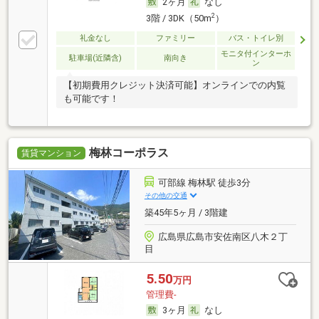
2ヶ月
なし
2
3階 / 3DK（50m
）
礼金なし
ファミリー
バス・トイレ別
モニタ付インターホ
駐車場(近隣含)
南向き
ン
【初期費用クレジット決済可能】オンラインでの内覧
も可能です！
梅林コーポラス
賃貸マンション
可部線 梅林駅 徒歩3分
その他の交通
築45年5ヶ月 / 3階建
広島県広島市安佐南区八木２丁
目
5.50
万円
管理費-
3ヶ月
なし