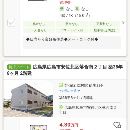
管理費-
なし
なし
2
4階 / 1K（16.8m
）
礼金なし
敷金なし
更新料なし
一人暮らし
バス・トイレ別
駐車場(近隣含)
◆日当たり良好角住居◆オートロック付◆
広島県広島市安佐北区落合南２丁目 築38年
賃貸アパート
8ヶ月 2階建
芸備線 玖村駅 徒歩22分
その他の交通
築38年8ヶ月 / 2階建
広島県広島市安佐北区落合南２
丁目
4.30
万円