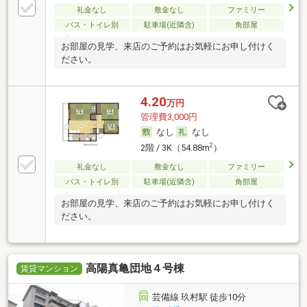
礼金なし
敷金なし
ファミリー
バス・トイレ別
駐車場(近隣含)
角部屋
お部屋の見学、来店のご予約はお気軽にお申し付けく
ださい。
4.20
万円
管理費3,000円
なし
なし
2
2階 / 3K（54.88m
）
礼金なし
敷金なし
ファミリー
バス・トイレ別
駐車場(近隣含)
角部屋
お部屋の見学、来店のご予約はお気軽にお申し付けく
ださい。
高陽真亀団地４号棟
賃貸マンション
芸備線 玖村駅 徒歩10分