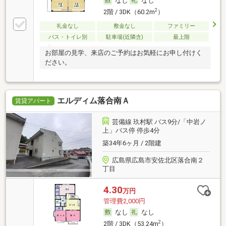
なし
なし
2
2階 / 3DK（60.2m
）
礼金なし
敷金なし
ファミリー
バス・トイレ別
駐車場(近隣含)
最上階
お部屋の見学、来店のご予約はお気軽にお申し付けく
ださい。
エルディム落合南Ａ
賃貸アパート
芸備線 玖村駅 バス9分/「中岩ノ
上」バス停 停歩4分
築34年6ヶ月 / 2階建
広島県広島市安佐北区落合南２
丁目
4.30
万円
管理費2,000円
なし
なし
2
2階 / 3DK（53.24m
）