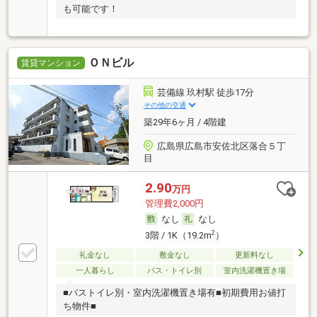
も可能です！
ＯＮビル
賃貸マンション
芸備線 玖村駅 徒歩17分
その他の交通
築29年6ヶ月 / 4階建
広島県広島市安佐北区落合５丁
目
2.90
万円
管理費2,000円
なし
なし
2
3階 / 1K（19.2m
）
礼金なし
敷金なし
更新料なし
一人暮らし
バス・トイレ別
室内洗濯機置き場
■バストイレ別・室内洗濯機置き場有■初期費用お値打
ち物件■