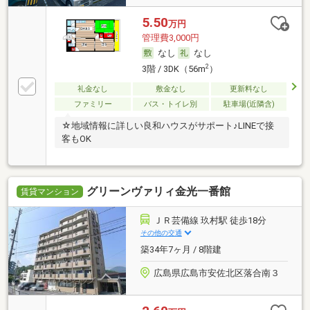
5.50
万円
管理費3,000円
なし
なし
2
3階 / 3DK（56m
）
礼金なし
敷金なし
更新料なし
ファミリー
バス・トイレ別
駐車場(近隣含)
☆地域情報に詳しい良和ハウスがサポート♪LINEで接
客もOK
グリーンヴァリィ金光一番館
賃貸マンション
ＪＲ芸備線 玖村駅 徒歩18分
その他の交通
築34年7ヶ月 / 8階建
広島県広島市安佐北区落合南３