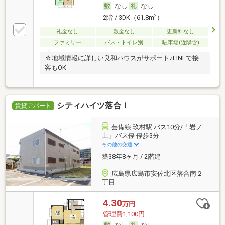
なし
なし
2
2階 / 3DK（61.8m
）
礼金なし
敷金なし
更新料なし
ファミリー
バス・トイレ別
駐車場(近隣含)
☆地域情報に詳しい良和ハウスがサポート♪LINEで接
客もOK
シティハイツ落合Ｉ
賃貸アパート
芸備線 玖村駅 バス10分/「岩ノ
上」バス停 停歩3分
その他の交通
築38年8ヶ月 / 2階建
広島県広島市安佐北区落合南２
丁目
4.30
万円
管理費1,100円