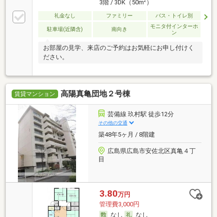
2
3階 / 3DK（50m
）
礼金なし
ファミリー
バス・トイレ別
モニタ付インターホ
駐車場(近隣含)
南向き
ン
お部屋の見学、来店のご予約はお気軽にお申し付けく
ださい。
高陽真亀団地２号棟
賃貸マンション
芸備線 玖村駅 徒歩12分
その他の交通
築48年5ヶ月 / 8階建
広島県広島市安佐北区真亀４丁
目
3.80
万円
管理費3,000円
なし
なし