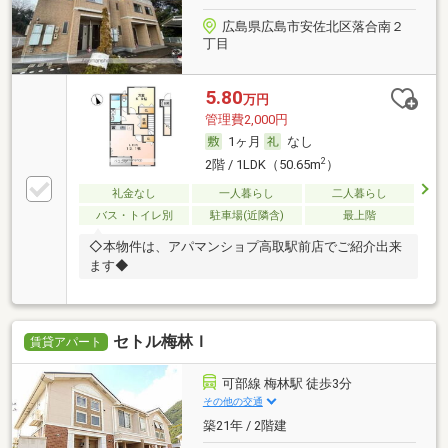
広島県広島市安佐北区落合南２
丁目
5.80
万円
管理費2,000円
1ヶ月
なし
2
2階 / 1LDK（50.65m
）
礼金なし
一人暮らし
二人暮らし
バス・トイレ別
駐車場(近隣含)
最上階
◇本物件は、アパマンショプ高取駅前店でご紹介出来
ます◆
セトル梅林Ｉ
賃貸アパート
可部線 梅林駅 徒歩3分
その他の交通
築21年 / 2階建