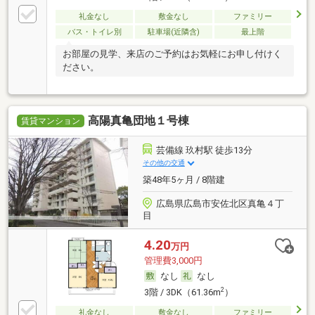
礼金なし
敷金なし
ファミリー
バス・トイレ別
駐車場(近隣含)
最上階
お部屋の見学、来店のご予約はお気軽にお申し付けく
ださい。
高陽真亀団地１号棟
賃貸マンション
芸備線 玖村駅 徒歩13分
その他の交通
築48年5ヶ月 / 8階建
広島県広島市安佐北区真亀４丁
目
4.20
万円
管理費3,000円
なし
なし
2
3階 / 3DK（61.36m
）
礼金なし
敷金なし
ファミリー