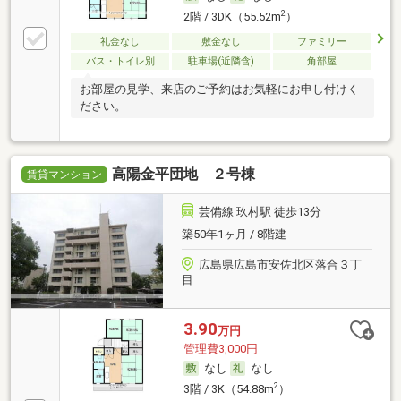
2
2階 / 3DK（55.52m
）
礼金なし
敷金なし
ファミリー
バス・トイレ別
駐車場(近隣含)
角部屋
お部屋の見学、来店のご予約はお気軽にお申し付けく
ださい。
高陽金平団地 ２号棟
賃貸マンション
芸備線 玖村駅 徒歩13分
築50年1ヶ月 / 8階建
広島県広島市安佐北区落合３丁
目
3.90
万円
管理費3,000円
なし
なし
2
3階 / 3K（54.88m
）