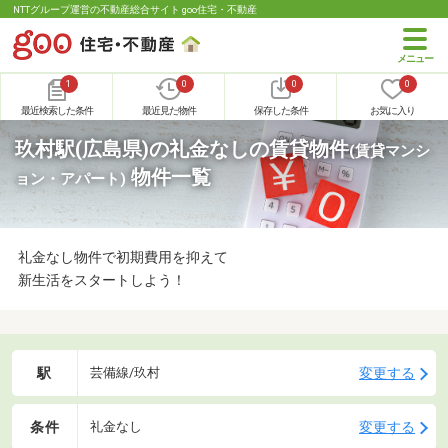
NTTグループ運営の不動産総合サイト goo住宅・不動産
1
0
0
0
最近検索した条件
最近見た物件
保存した条件
お気に入り
玖村駅(広島県)の礼金なしの賃貸物件
(賃貸マンシ
物件一覧
ョン・アパート)
礼金なし物件で初期費用を抑えて
新生活をスタートしよう！
駅
変更する
芸備線/玖村
条件
変更する
礼金なし