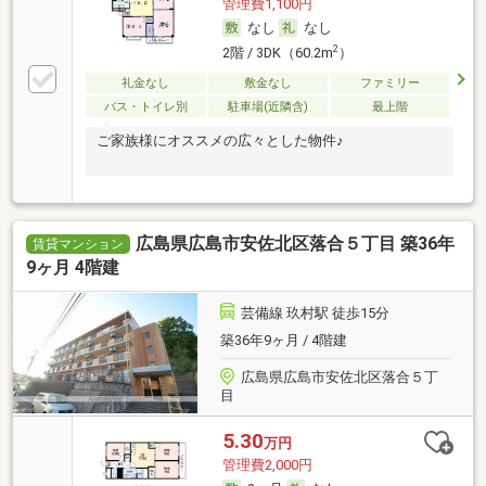
管理費1,100円
なし
なし
2
2階 / 3DK（60.2m
）
礼金なし
敷金なし
ファミリー
バス・トイレ別
駐車場(近隣含)
最上階
ご家族様にオススメの広々とした物件♪
広島県広島市安佐北区落合５丁目 築36年
賃貸マンション
9ヶ月 4階建
芸備線 玖村駅 徒歩15分
築36年9ヶ月 / 4階建
広島県広島市安佐北区落合５丁
目
5.30
万円
管理費2,000円