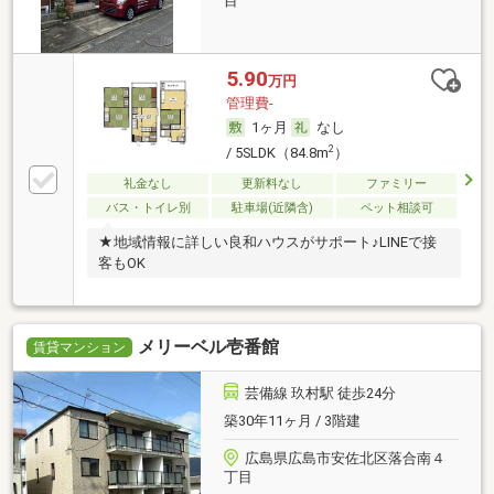
目
5.90
万円
管理費-
1ヶ月
なし
2
/ 5SLDK（84.8m
）
礼金なし
更新料なし
ファミリー
バス・トイレ別
駐車場(近隣含)
ペット相談可
★地域情報に詳しい良和ハウスがサポート♪LINEで接
客もOK
メリーベル壱番館
賃貸マンション
芸備線 玖村駅 徒歩24分
築30年11ヶ月 / 3階建
広島県広島市安佐北区落合南４
丁目