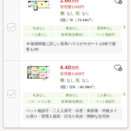
2.60
万円
管理費3,000円
なし
なし
2
2階 / 1K（19.44m
）
礼金なし
敷金なし
更新料なし
一人暮らし
駐車場(近隣含)
ペット相談可
☆地域情報に詳しい良和ハウスがサポート♪LINEで接
客もOK
4.40
万円
管理費3,000円
なし
なし
2
5階 / 2DK（46.98m
）
礼金なし
敷金なし
二人暮らし
バス・トイレ別
駐車場(近隣含)
ペット相談可
ペット相談可・二人入居可・出窓・角部屋・外観タイ
ル張り・管理人巡回・日当り良好・閑静な住宅街