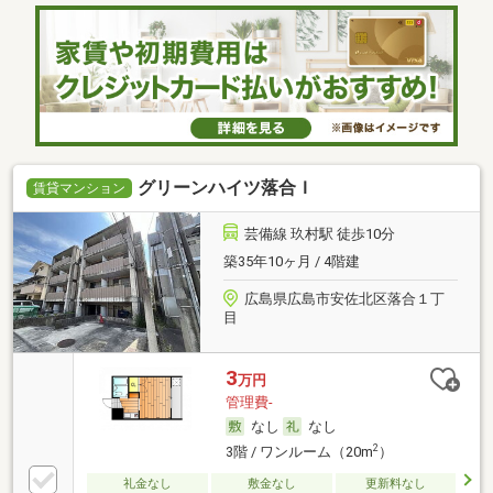
グリーンハイツ落合Ｉ
賃貸マンション
芸備線 玖村駅 徒歩10分
築35年10ヶ月 / 4階建
広島県広島市安佐北区落合１丁
目
3
万円
管理費-
なし
なし
2
3階 / ワンルーム（20m
）
礼金なし
敷金なし
更新料なし