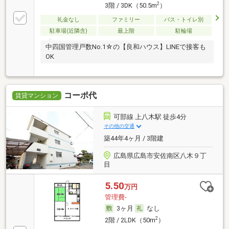
2
3階 / 3DK（50.5m
）
礼金なし
ファミリー
バス・トイレ別
駐車場(近隣含)
最上階
駐輪場
中四国管理戸数No.1☆の【良和ハウス】LINEで接客も
OK
コーポ代
賃貸マンション
可部線 上八木駅 徒歩4分
その他の交通
築44年4ヶ月 / 3階建
広島県広島市安佐南区八木９丁
目
5.50
万円
管理費-
3ヶ月
なし
2
2階 / 2LDK（50m
）