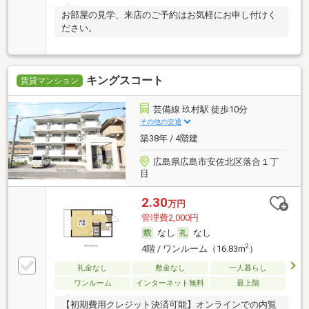
お部屋の見学、来店のご予約はお気軽にお申し付けく
ださい。
キングスコート
賃貸マンション
芸備線 玖村駅 徒歩10分
その他の交通
築38年 / 4階建
広島県広島市安佐北区落合１丁
目
2.30
万円
管理費2,000円
なし
なし
2
4階 / ワンルーム（16.83m
）
礼金なし
敷金なし
一人暮らし
ワンルーム
インターネット無料
最上階
【初期費用クレジット決済可能】オンラインでの内覧