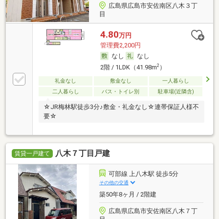
広島県広島市安佐南区八木３丁
目
4.80
万円
管理費2,200円
なし
なし
2
2階 / 1LDK（41.98m
）
礼金なし
敷金なし
一人暮らし
二人暮らし
バス・トイレ別
駐車場(近隣含)
☆JR梅林駅徒歩3分♪敷金・礼金なし☆連帯保証人様不
要☆
八木７丁目戸建
賃貸一戸建て
可部線 上八木駅 徒歩5分
その他の交通
築50年8ヶ月 / 2階建
広島県広島市安佐南区八木７丁