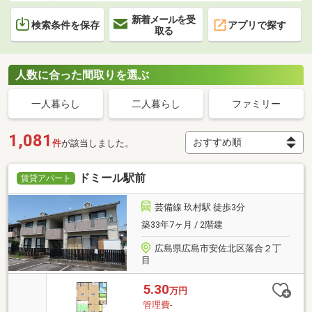
新着メールを受
検索条件を保存
アプリで探す
取る
人数に合った間取りを選ぶ
一人暮らし
二人暮らし
ファミリー
1,081
件
が該当しました。
ドミール駅前
賃貸アパート
芸備線 玖村駅 徒歩3分
築33年7ヶ月 / 2階建
広島県広島市安佐北区落合２丁
目
5.30
万円
管理費-