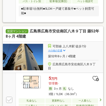
バス・トイレ別
駐車場(近隣含)
ペット相談可
■駐車場1台無料■5LDK一戸建て募集中■ペット飼育可
能■
広島県広島市安佐南区八木９丁目 築52年
賃貸マンション
8ヶ月 4階建
可部線 上八木駅 徒歩7分
その他の交通
築52年8ヶ月 / 4階建
広島県広島市安佐南区八木９丁
目
5
万円
管理費-
3ヶ月
なし
2
3階 / 1LDK（36.3m
）
礼金なし
更新料なし
一人暮らし
二人暮らし
バス・トイレ別
駐車場(近隣含)