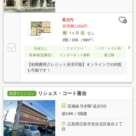
6
万円
管理費2,000円
1ヶ月
なし
2
3階 / 3DK（58m
）
礼金なし
ファミリー
バス・トイレ別
駐車場(近隣含)
インターネット無料
最上階
【初期費用クレジット決済可能】オンラインでの内覧
も可能です！
リシェス・コート落合
賃貸マンション
芸備線 玖村駅 徒歩5分
築34年 / 3階建
広島県広島市安佐北区落合２丁
目