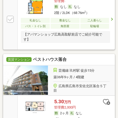
管理費-
なし
なし
2
2階 / 2LDK（68.76m
）
礼金なし
敷金なし
二人暮らし
バス・トイレ別
角部屋
駐輪場
【アパマンショップ広島高取駅前店でご紹介可能で
す】
ベストハウス落合
賃貸マンション
芸備線 玖村駅 徒歩15分
築36年9ヶ月 / 4階建
広島県広島市安佐北区落合５丁
目
5.30
万円
管理費2,000円
2ヶ月
なし