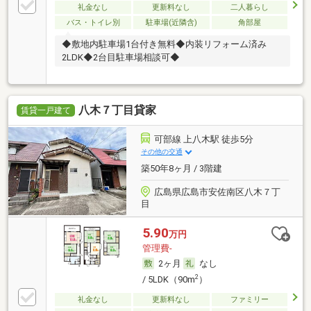
礼金なし
更新料なし
二人暮らし
バス・トイレ別
駐車場(近隣含)
角部屋
◆敷地内駐車場1台付き無料◆内装リフォーム済み
2LDK◆2台目駐車場相談可◆
八木７丁目貸家
賃貸一戸建て
可部線 上八木駅 徒歩5分
その他の交通
築50年8ヶ月 / 3階建
広島県広島市安佐南区八木７丁
目
5.90
万円
管理費-
2ヶ月
なし
2
/ 5LDK（90m
）
礼金なし
更新料なし
ファミリー