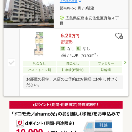
その他の交通
築48年5ヶ月 / 8階建
広島県広島市安佐北区真亀４丁
目
6.20
万円
管理費-
なし
なし
2
7階 / 4LDK（93.92m
）
礼金なし
敷金なし
ファミリー
バス・トイレ別
駐車場(近隣含)
駐輪場
お部屋の見学、来店のご予約はお気軽にお申し付けく
ださい。