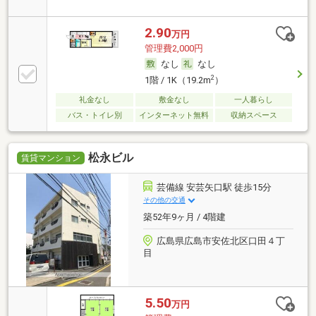
2.90
万円
管理費2,000円
なし
なし
2
1階 / 1K（19.2m
）
礼金なし
敷金なし
一人暮らし
バス・トイレ別
インターネット無料
収納スペース
松永ビル
賃貸マンション
芸備線 安芸矢口駅 徒歩15分
その他の交通
築52年9ヶ月 / 4階建
広島県広島市安佐北区口田４丁
目
5.50
万円