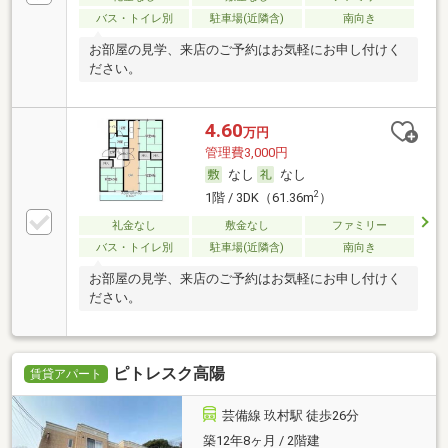
バス・トイレ別
駐車場(近隣含)
南向き
お部屋の見学、来店のご予約はお気軽にお申し付けく
ださい。
4.60
万円
管理費3,000円
なし
なし
2
1階 / 3DK（61.36m
）
礼金なし
敷金なし
ファミリー
バス・トイレ別
駐車場(近隣含)
南向き
お部屋の見学、来店のご予約はお気軽にお申し付けく
ださい。
ピトレスク高陽
賃貸アパート
芸備線 玖村駅 徒歩26分
築12年8ヶ月 / 2階建