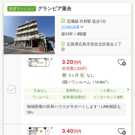
グランビア落合
賃貸マンション
芸備線 玖村駅 徒歩1分
その他の交通
築35年 / 4階建
広島県広島市安佐北区落合２丁
目
3.20
万円
管理費3,000円
2ヶ月
なし
2
2階 / ワンルーム（16.8m
）
礼金なし
更新料なし
一人暮らし
ワンルーム
駐車場(近隣含)
インターネット無料
地域密着の良和ハウスがサポートします！LINE相談も
OK♪
3.40
万円