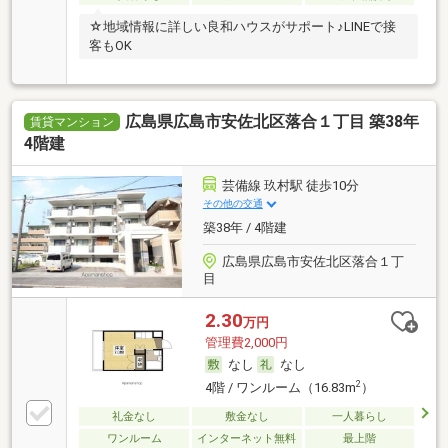
☆地域情報に詳しい良和ハウスがサポート♪LINEで接
客もOK
広島県広島市安佐北区落合１丁目 築38年
賃貸マンション
4階建
芸備線 玖村駅 徒歩10分
その他の交通
築38年 / 4階建
広島県広島市安佐北区落合１丁
目
2.30
万円
管理費2,000円
なし
なし
2
4階 / ワンルーム（16.83m
）
礼金なし
敷金なし
一人暮らし
ワンルーム
インターネット無料
最上階