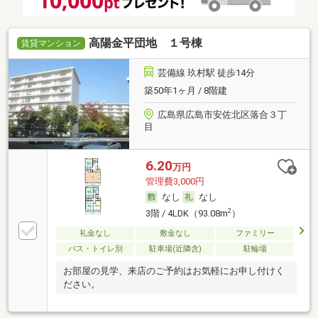
高陽金平団地 １号棟
賃貸マンション
芸備線 玖村駅 徒歩14分
築50年1ヶ月 / 8階建
広島県広島市安佐北区落合３丁
目
6.20
万円
管理費3,000円
なし
なし
2
3階 / 4LDK（93.08m
）
礼金なし
敷金なし
ファミリー
バス・トイレ別
駐車場(近隣含)
駐輪場
お部屋の見学、来店のご予約はお気軽にお申し付けく
ださい。